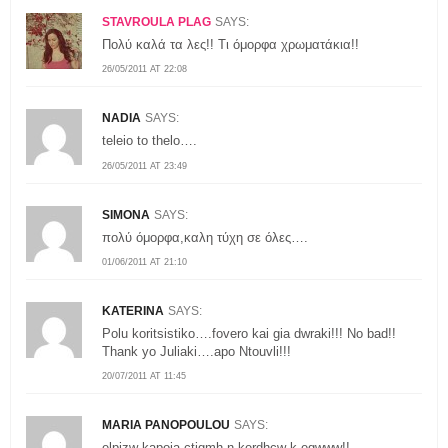
STAVROULA PLAG
SAYS:
Πολύ καλά τα λες!! Τι όμορφα χρωματάκια!!
26/05/2011 AT 22:08
NADIA
SAYS:
teleio to thelo….
26/05/2011 AT 23:49
SIMONA
SAYS:
πολύ όμορφα,καλη τύχη σε όλες….
01/06/2011 AT 21:10
KATERINA
SAYS:
Polu koritsistiko….fovero kai gia dwraki!!! No bad!!
Thank yo Juliaki….apo Ntouvli!!!
20/07/2011 AT 11:45
MARIA PANOPOULOU
SAYS:
elpizw kapoia ctigmh n kerdhcw k egwww!!