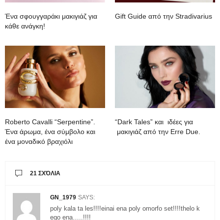
Ένα σφουγγαράκι μακιγιάζ για
Gift Guide από την Stradivarius
κάθε ανάγκη!
Roberto Cavalli “Serpentine”.
“Dark Tales” και ιδέες για
Ένα άρωμα, ένα σύμβολο και
μακιγιάζ από την Erre Due.
ένα μοναδικό βραχιόλι
21 ΣΧΌΛΙΑ
GN_1979
SAYS:
poly kala ta les!!!!einai ena poly omorfo set!!!!thelo k
ego ena…..!!!!