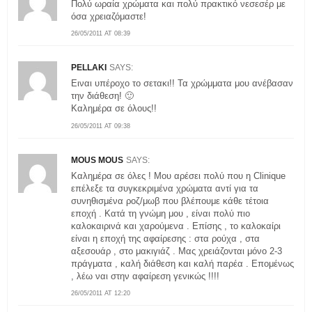
Πολύ ωραία χρώματα και πολύ πρακτικό νεσεσέρ με
όσα χρειαζόμαστε!
26/05/2011 AT 08:39
PELLAKI
SAYS:
Ειναι υπέροχο το σετακι!! Τα χρώμματα μου ανέβασαν
την διάθεση! 🙂
Καλημέρα σε όλους!!
26/05/2011 AT 09:38
MOUS MOUS
SAYS:
Καλημέρα σε όλες ! Μου αρέσει πολύ που η Clinique
επέλεξε τα συγκεκριμένα χρώματα αντί για τα
συνηθισμένα ροζ/μωβ που βλέπουμε κάθε τέτοια
εποχή . Κατά τη γνώμη μου , είναι πολύ πιο
καλοκαιρινά και χαρούμενα . Επίσης , το καλοκαίρι
είναι η εποχή της αφαίρεσης : στα ρούχα , στα
αξεσουάρ , στο μακιγιάζ . Μας χρειάζονται μόνο 2-3
πράγματα , καλή διάθεση και καλή παρέα . Επομένως
, λέω ναι στην αφαίρεση γενικώς !!!!
26/05/2011 AT 12:20