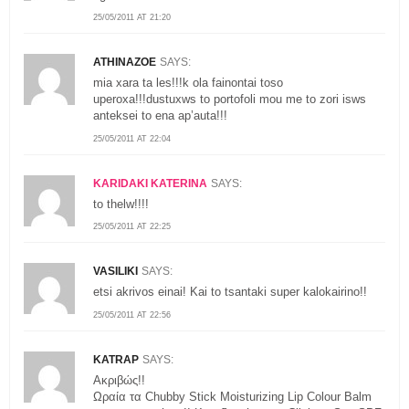
25/05/2011 AT 21:20
ATHINAZOE
SAYS:
mia xara ta les!!!k ola fainontai toso
uperoxa!!!dustuxws to portofoli mou me to zori isws
anteksei to ena ap’auta!!!
25/05/2011 AT 22:04
KARIDAKI KATERINA
SAYS:
to thelw!!!!
25/05/2011 AT 22:25
VASILIKI
SAYS:
etsi akrivos einai! Kai to tsantaki super kalokairino!!
25/05/2011 AT 22:56
KATRAP
SAYS:
Ακριβώς!!
Ωραία τα Chubby Stick Moisturizing Lip Colour Balm