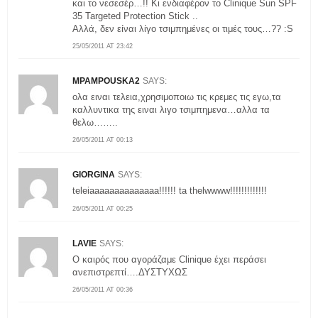
και το νεσεσέρ…!! Κι ενδιαφέρον το Clinique Sun SPF
35 Targeted Protection Stick ..
Αλλά, δεν είναι λίγο τσιμπημένες οι τιμές τους…?? :S
25/05/2011 AT 23:42
MPAMPOUSKA2
SAYS:
ολα ειναι τελεια,χρησιμοποιω τις κρεμες τις εγω,τα
καλλυντικα της ειναι λιγο τσιμπημενα…αλλα τα
θελω……..
26/05/2011 AT 00:13
GIORGINA
SAYS:
teleiaaaaaaaaaaaaaa!!!!!! ta thelwwww!!!!!!!!!!!!!
26/05/2011 AT 00:25
LAVIE
SAYS:
Ο καιρός που αγοράζαμε Clinique έχει περάσει
ανεπιστρεπτί….ΔΥΣΤΥΧΩΣ
26/05/2011 AT 00:36