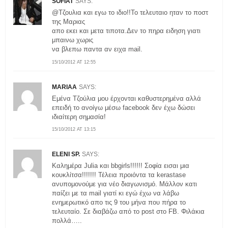
SOFIAT
SAYS:
@Τζουλια και εγω το ιδιο!!Το τελευταιο ηταν το ποστ
της Μαριας
απο εκει και μετα τιποτα.Δεν το πηρα ειδηση γιατι
μπαινω χωρις
να βλεπω παντα αν ειχα mail.
15/10/2012 AT 12:55
MARIAA
SAYS:
Εμένα Τζούλια μου έρχονται καθυστερημένα αλλά
επειδή το ανοίγω μέσω facebook δεν έχω δώσει
ιδιαίτερη σημασία!
15/10/2012 AT 13:15
ELENI SP.
SAYS:
Καλημέρα Julia και bbgirls!!!!!! Σοφία εισαι μια
κουκλίτσα!!!!!!! Τέλεια προιόντα τα kerastase
ανυπομονούμε για νέο διαγωνισμό. Μάλλον κατι
παίζει με τα mail γιατί κι εγώ έχω να λάβω
ενημερωτικό απο τις 9 του μήνα που πήρα το
τελευταίο. Σε διαβάζω από το post στο FB. Φιλάκια
πολλά…..