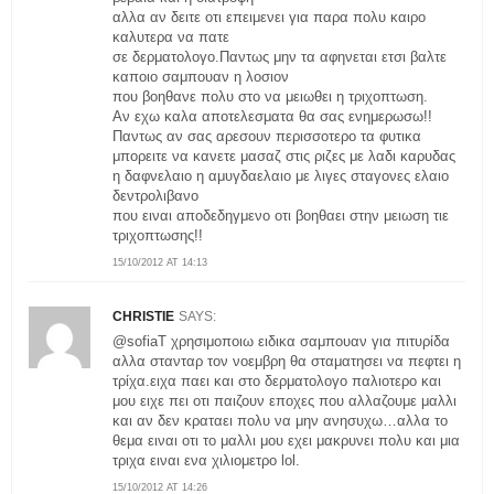
αλλα αν δειτε οτι επειμενει για παρα πολυ καιρο
καλυτερα να πατε
σε δερματολογο.Παντως μην τα αφηνεται ετσι βαλτε
καποιο σαμπουαν η λοσιον
που βοηθανε πολυ στο να μειωθει η τριχοπτωση.
Αν εχω καλα αποτελεσματα θα σας ενημερωσω!!
Παντως αν σας αρεσουν περισσοτερο τα φυτικα
μπορειτε να κανετε μασαζ στις ριζες με λαδι καρυδας
η δαφνελαιο η αμυγδαελαιο με λιγες σταγονες ελαιο
δεντρολιβανο
που ειναι αποδεδηγμενο οτι βοηθαει στην μειωση τιε
τριχοπτωσης!!
15/10/2012 AT 14:13
CHRISTIE
SAYS:
@sofiaT χρησιμοποιω ειδικα σαμπουαν για πιτυρίδα
αλλα στανταρ τον νοεμβρη θα σταματησει να πεφτει η
τρίχα.ειχα παει και στο δερματολογο παλιοτερο και
μου ειχε πει οτι παιζουν εποχες που αλλαζουμε μαλλι
και αν δεν κραταει πολυ να μην ανησυχω…αλλα το
θεμα ειναι οτι το μαλλι μου εχει μακρυνει πολυ και μια
τριχα ειναι ενα χιλιομετρο lol.
15/10/2012 AT 14:26