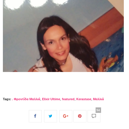
Tags:
. Φροντίδα Μαλλιά
,
Elixir Ultime
,
featured
,
Kerastase
,
Mαλλιά
54