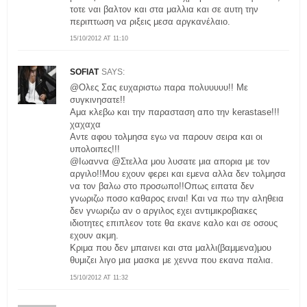
τοτε ναι βαλτον και στα μαλλια και σε αυτη την
περιπτωση να ριξεις μεσα αργκανέλαιο.
15/10/2012 AT 11:10
SOFIAT
SAYS:
@Ολες Σας ευχαριστω παρα πολυυυυυ!! Με
συγκινησατε!!
Αμα κλεβω και την παρασταση απο την kerastase!!!
χαχαχα
Αντε αφου τολμησα εγω να παρουν σειρα και οι
υπολοιπες!!!
@Ιωαννα @Στελλα μου λυσατε μια απορια με τον
αργιλο!!Μου εχουν φερει και εμενα αλλα δεν τολμησα
να τον βαλω στο προσωπο!!Οπως ειπατα δεν
γνωριζω ποσο καθαρος ειναι! Και να πω την αληθεια
δεν γνωριζω αν ο αργιλος εχει αντιμικροβιακες
ιδιοτητες επιπλεον τοτε θα εκανε καλο και σε οσους
εχουν ακμη.
Κριμα που δεν μπαινει και στα μαλλι(βαμμενα)μου
θυμιζει λιγο μια μασκα με χεννα που εκανα παλια.
15/10/2012 AT 11:32