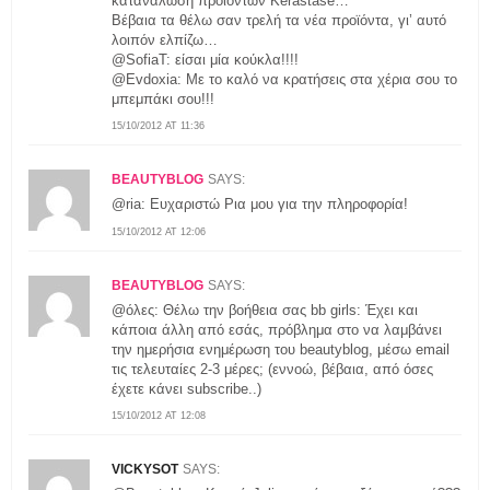
κατανάλωση προϊόντων Kerastase…
Βέβαια τα θέλω σαν τρελή τα νέα προϊόντα, γι’ αυτό
λοιπόν ελπίζω…
@SofiaT: είσαι μία κούκλα!!!!
@Evdoxia: Με το καλό να κρατήσεις στα χέρια σου το
μπεμπάκι σου!!!
15/10/2012 AT 11:36
BEAUTYBLOG
SAYS:
@ria: Ευχαριστώ Ρια μου για την πληροφορία!
15/10/2012 AT 12:06
BEAUTYBLOG
SAYS:
@όλες: Θέλω την βοήθεια σας bb girls: Έχει και
κάποια άλλη από εσάς, πρόβλημα στο να λαμβάνει
την ημερήσια ενημέρωση του beautyblog, μέσω email
τις τελευταίες 2-3 μέρες; (εννοώ, βέβαια, από όσες
έχετε κάνει subscribe..)
15/10/2012 AT 12:08
VICKYSOT
SAYS: