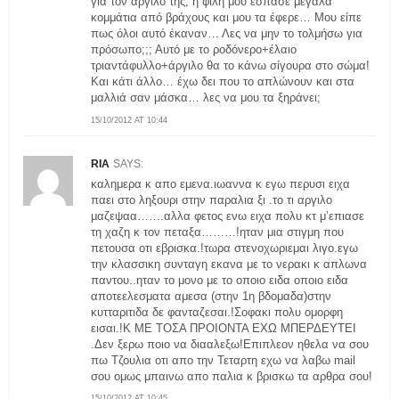
για τον άργιλό της, η φίλη μου έσπασε μεγάλα
κομμάτια από βράχους και μου τα έφερε… Μου είπε
πως όλοι αυτό έκαναν… Λες να μην το τολμήσω για
πρόσωπο;;; Αυτό με το ροδόνερο+έλαιο
τριαντάφυλλο+άργιλο θα το κάνω σίγουρα στο σώμα!
Και κάτι άλλο… έχω δει που το απλώνουν και στα
μαλλιά σαν μάσκα… λες να μου τα ξηράνει;
15/10/2012 AT 10:44
RIA
SAYS:
καλημερα κ απο εμενα.ιωαννα κ εγω περυσι ειχα
παει στο ληξουρι στην παραλια ξι .το τι αργιλο
μαζεψαα…….αλλα φετος ενω ειχα πολυ κτ μ’επιασε
τη χαζη κ τον πεταξα………!ηταν μια στιγμη που
πετουσα οτι εβρισκα.!τωρα στενοχωριεμαι λιγο.εγω
την κλασσικη συνταγη εκανα με το νερακι κ απλωνα
παντου..ηταν το μονο με το οποιο ειδα οποιο ειδα
αποτεελεσματα αμεσα (στην 1η βδομαδα)στην
κυτταριτιδα δε φανταζεσαι.!Σοφακι πολυ ομορφη
εισαι.!Κ ΜΕ ΤΟΣΑ ΠΡΟΙΟΝΤΑ ΕΧΩ ΜΠΕΡΔΕΥΤΕΙ
.Δεν ξερω ποιο να διααλεξω!Επιπλεον ηθελα να σου
πω Τζουλια οτι απο την Τεταρτη εχω να λαβω mail
σου ομως μπαινω απο παλια κ βρισκω τα αρθρα σου!
15/10/2012 AT 10:45