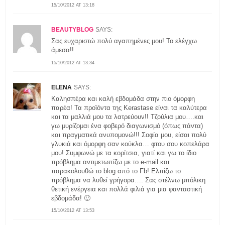
15/10/2012 AT 13:18
BEAUTYBLOG
SAYS:
Σας ευχαριστώ πολύ αγαπημένες μου! Το ελέγχω
άμεσα!!
15/10/2012 AT 13:34
ELENA
SAYS:
Καλησπέρα και καλή εβδομάδα στην πιο όμορφη
παρέα! Τα προϊόντα της Kerastase είναι τα καλύτερα
και τα μαλλιά μου τα λατρεύουν!! Τζούλια μου….και
γω μυρίζομαι ένα φοβερό διαγωνισμό (όπως πάντα)
και πραγματικά ανυπομονώ!!! Σοφία μου, είσαι πολύ
γλυκιά και όμορφη σαν κούκλα… φτου σου κοπελάρα
μου! Συμφωνώ με τα κορίτσια, γιατί και γω το ίδιο
πρόβλημα αντιμετωπίζω με το e-mail και
παρακολουθώ το blog από το Fb! Ελπίζω το
πρόβλημα να λυθεί γρήγορα…. Σας στέλνω μπόλικη
θετική ενέργεια και πολλά φιλιά για μια φανταστική
εβδομάδα! 🙂
15/10/2012 AT 13:53