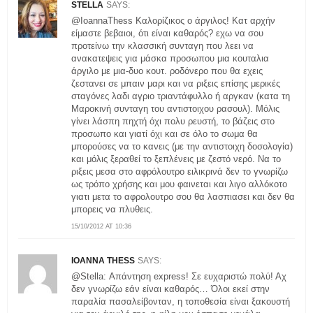
STELLA
SAYS:
@IoannaThess Καλορίζικος ο άργιλος! Κατ αρχήν
είμαστε βεβαιοι, ότι είναι καθαρός? εχω να σου
προτείνω την κλασσική συνταγη που λεει να
ανακατεψεις για μάσκα προσωπου μια κουταλια
άργιλο με μια-δυο κουτ. ροδόνερο που θα εχεις
ζεστανει σε μπαιν μαρι και να ριξεις επίσης μερικές
σταγόνες λαδι αγριο τριαντάφυλλο ή αργκαν (κατα τη
Μαροκινή συνταγη του αντιστοιχου ρασουλ). Μόλις
γίνει λάσπη πηχτή όχι πολυ ρευστή, το βάζεις στο
προσωπο και γιατί όχι και σε όλο το σωμα θα
μπορούσες να το κανεις (με την αντιστοιχη δοσολογία)
και μόλις ξεραθεί το ξεπλένεις με ζεστό νερό. Να το
ριξεις μεσα στο αφρόλουτρο ειλικρινά δεν το γνωρίζω
ως τρόπο χρήσης και μου φαινεται και λιγο αλλόκοτο
γιατι μετα το αφρολουτρο σου θα λασπιασει και δεν θα
μπορεις να πλυθεις.
15/10/2012 AT 10:36
IOANNA THESS
SAYS:
@Stella: Απάντηση express! Σε ευχαριστώ πολύ! Αχ
δεν γνωρίζω εάν είναι καθαρός… Όλοι εκεί στην
παραλία πασαλείβονταν, η τοποθεσία είναι ξακουστή