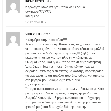
IRENE FESTA
SAYS:
η ερωτηση ισως να ηταν ποια δε θελει να
δοκιμασει???????
καλημερα!!!!!!
15/10/2012 AT 11:34
VICKYSOT
SAYS:
Καλημέρα στην παρεούλα!!!!
Τέλεια τα προϊόντα της Kerastase, τα χρησιμοποιούσα
για αρκετά χρόνια, παλαιότερα, όταν έβαφα τα μαλλιά
μου και οι αγελάδες ήταν παχουλές!!! ( 😛 ) Τότε
έπαιρνα τη σειρά για τον ήλιο (την κόκκινη, αν
θυμάμαι καλά) και ήμουν πάρα πολύ ευχαριστημένη.
Έχει δίκιο η Ioanna Thess, όντως έδιναν πάντα
δωράκια, τσάντες & πετσέτες θαλάσσης, νεσεσεράκια,
να φανταστείτε ότι παρόλο που έχω δώσει και αρκετές
στη μητέρα μου, ακόμα έχω κανά δυό
αχρησιμοποίητες!!!
Ύστερα αποφάσισα να σταματίσω να βάφω τα μαλλιά
μου, μέχρι να δω τις πρώτες άσπρες τριχούλες να
ξεπροβάλλουν (ένα 6-μηνο κυκλοφορούσα δίχρωμη,
ευτυχώς που δεν ήταν και μεγάλη η διαφορά από το
φυσικό μου) και δυστυχώς διέκοψα και την