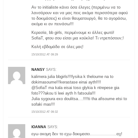
Αν το initialiste κάνει όσα έλεγες (περιμένω να το
λανσάρουν και να μας πεις ακόμα περισσότερα αφού
το δοκιμάσεις) κι είναι θαυματουργό, θα το αγοράσω,
ακόμα κι αν πεινάσω!!!
Κερασία, bb girls, περιμένουμε κι άλλες φωτό!
SofiaT, φτου σου είσαι μια κούκλα! Τι ντρεπόσουν;!
Καλή εβδομάδα σε όλες μας!
15/10/2012 AT 09:29
NANSY
SAYS:
kalimera julia bbgirls!!!fysika k theloume na to
dokimasoume!!!kerastase einai ayth!!!!
@SofiaT ma kala eisai toso glykia k ntrepese gia
foto???akou ti leei ayth h fatsoula!!!
Julia sygoura exo doulitsa….!!!!ti tha afisoume etsi to
sofaki mas!!!
15/10/2012 AT 09:32
IOANNA
SAYS:
εγω ακομη δεν το εχω δοκιμασει………………..αχ!