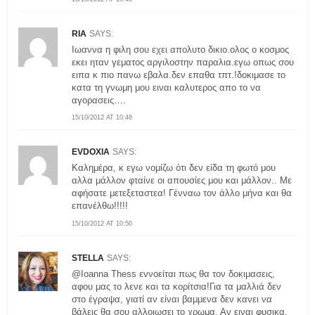
RIA
SAYS:
Ιωαννα η φιλη σου εχει απολυτο δικιο.ολος ο κοσμος
εκει ηταν γεματος αργιλοστην παραλια.εγω οπως σου
ειπα κ πιο πανω εβαλα.δεν επαθα τπτ.!δοκιμασε το
κατα τη γνωμη μου ειναι καλυτερος απο το να
αγορασεις….
15/10/2012 AT 10:48
EVDOXIA
SAYS:
Καλημέρα, κ εγω νομίζω ότι δεν είδα τη φωτό μου
αλλα μάλλον φταίνε οι απουσίες μου και μάλλον.. Με
αφήσατε μετεξεταστεα! Γένναω τον άλλο μήνα και θα
επανέλθω!!!!!
15/10/2012 AT 10:50
STELLA
SAYS:
@Ioanna Thess εννοείται πως θα τον δοκιμασεις,
αφου μας το λενε και τα κορίτσια!Για τα μαλλιά δεν
στο έγραψα, γιατί αν είναι βαμμενα δεν κανει να
βάλεις θα σου αλλοιωσει το χρωμα. Αν ειναι φυσικα,