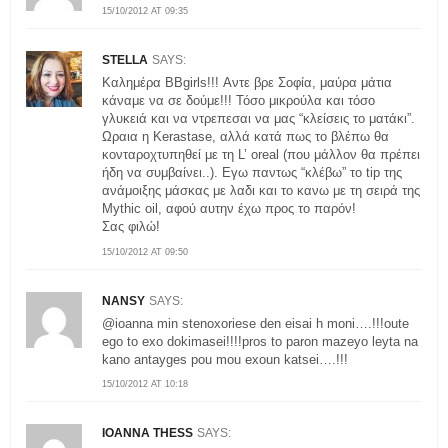
15/10/2012 AT 09:35
STELLA
SAYS:
Kαλημέρα ΒΒgirls!!! Αντε βρε Σοφία, μαύρα μάτια
κάναμε να σε δούμε!!! Τόσο μικρούλα και τόσο
γλυκειά και να ντρεπεσαι να μας “κλείσεις το ματάκι”.
Ωραια η Kerastase, αλλά κατά πως το βλέπω θα
κονταροχτυπηθεί με τη L’ oreal (που μάλλον θα πρέπει
ήδη να συμβαίνει..). Εγω παντως “κλέβω” το tip της
ανάμοιξης μάσκας με λαδι και το κανω με τη σειρά της
Mythic oil, αφού αυτην έχω προς το παρόν!
Σας φιλώ!
15/10/2012 AT 09:50
NANSY
SAYS:
@ioanna min stenoxoriese den eisai h moni….!!!oute
ego to exo dokimasei!!!!pros to paron mazeyo leyta na
kano antayges pou mou exoun katsei….!!!
15/10/2012 AT 10:18
IOANNA THESS
SAYS: