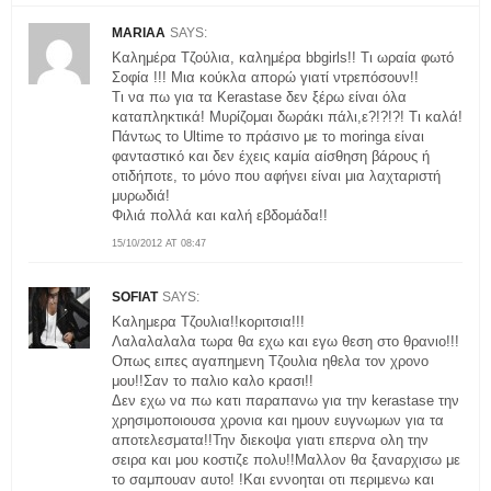
MARIAA
SAYS:
Καλημέρα Τζούλια, καλημέρα bbgirls!! Τι ωραία φωτό
Σοφία !!! Μια κούκλα απορώ γιατί ντρεπόσουν!!
Τι να πω για τα Kerastase δεν ξέρω είναι όλα
καταπληκτικά! Μυρίζομαι δωράκι πάλι,ε?!?!?! Τι καλά!
Πάντως το Ultime το πράσινο με το moringa είναι
φανταστικό και δεν έχεις καμία αίσθηση βάρους ή
οτιδήποτε, το μόνο που αφήνει είναι μια λαχταριστή
μυρωδιά!
Φιλιά πολλά και καλή εβδομάδα!!
15/10/2012 AT 08:47
SOFIAT
SAYS:
Καλημερα Τζουλια!!κοριτσια!!!
Λαλαλαλαλα τωρα θα εχω και εγω θεση στο θρανιο!!!
Οπως ειπες αγαπημενη Τζουλια ηθελα τον χρονο
μου!!Σαν το παλιο καλο κρασι!!
Δεν εχω να πω κατι παραπανω για την kerastase την
χρησιμοποιουσα χρονια και ημουν ευγνωμων για τα
αποτελεσματα!!Την διεκοψα γιατι επερνα ολη την
σειρα και μου κοστιζε πολυ!!Μαλλον θα ξαναρχισω με
το σαμπουαν αυτο! !Και εννοηται οτι περιμενω και