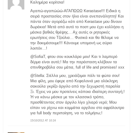
Καλημέρα κορίτσια!
Αγαπώ-αγαπώώώ-ΑΓΑΠΩΩΩ Kerastase!!! Ειδικά η
σειρά προστασίας στον ήλιο είναι ανεπανάληπτη! Και
πάντα όταν αγοράζω κάτι από Kerastase μου δίνουν
δωράκια! Μετά από αυτό το ποστ μου έχει κολλήσει η
μάσκα βαθιάς θρέψης… Αχ αυτές οι ρητορικές
ερωτήσεις σου Τζούλια… Φυσικά και θα θέλαμε να
την δοκιμάσουμε!!! Κάνουμε υπομονή ως αύριο
λοιπόν…!
@SofiaT, φτου σου κουκλάρα μου! Και τι λαμπερό
δέρμα είναι αυτό;! Μα την παράσταση κλέβουν τα
σπινθηροβόλα σου μάτια, full of life and promises! xxx
@Stella: Στέλλα μου, χρειάζομαι πάλι τα φώτα σου!
Μια φίλη, μου έφερε από Κεφαλονιά μια ολόκληρη
σακούλα γκρίζο άργιλο από την ξεχωριστή παραλία
Ξι. Έχεις να μου προτείνεις κάποια ιδιαίτερη συνταγή;!
Ή να κάνω μάσκα με τον κλασσικό τρόπο,
προσθέτοντας στον άργιλο λίγο χλιαρό νερό; Μου
είπαν να ρίχνω και κομμάτια αργίλου στο αφρόλουτρο
για full body περιποίηση, να το τολμήσω;!
15/10/2012 AT 10:24