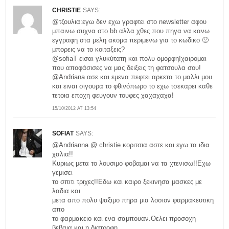
CHRISTIE
SAYS:
@τζουλια:εγω δεν εχω γραφτει στο newsletter αφου
μπαινω συχνα στο bb αλλα χθες που πηγα να κανω
εγγραφη στα μελη ακομα περιμενω για το κωδικο 🙁
μπορεις να το κοιταξεις?
@sofiaT εισαι γλυκύτατη και πολυ ομορφη!χαιρομαι
που αποφάσισες να μας δειξεις τη φατσουλα σου!
@Andriana ασε και εμενα πεφτει αρκετα το μαλλι μου
και ειναι σιγουρα το φθινόπωρο το εχω τσεκαρει καθε
τετοια εποχη φευγουν τουφες χαχαχαχα!
15/10/2012 AT 13:54
SOFIAT
SAYS:
@Andrianna @ christie κοριτσια αστε και εγω τα ιδια
χαλια!!
Κυριως μετα το λουσιμο φοβαμαι να τα χτενισω!!Εχω
γεμισει
το σπιτι τριχες!!Εδω και καιρο ξεκινησα μασκες με
λαδια και
μετα απο πολυ ψαξιμο πηρα μια λοσιον φαρμακευτικη
απο
το φαρμακειο και ενα σαμπουαν.Θελει προσοχη
βεβαια και η διατροφη