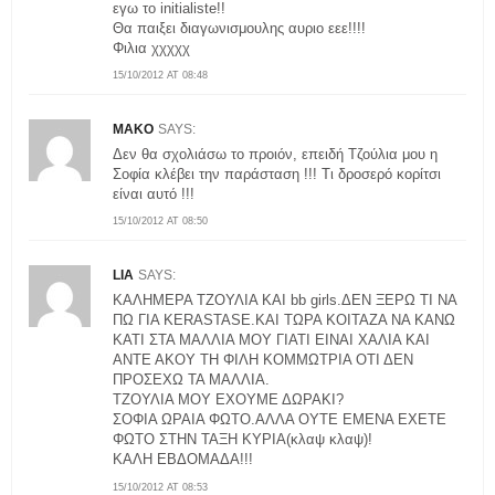
εγω το initialiste!!
Θα παιξει διαγωνισμουλης αυριο εεε!!!!
Φιλια χχχχχ
15/10/2012 AT 08:48
MAKO
SAYS:
Δεν θα σχολιάσω το προιόν, επειδή Τζούλια μου η
Σοφία κλέβει την παράσταση !!! Τι δροσερό κορίτσι
είναι αυτό !!!
15/10/2012 AT 08:50
LIA
SAYS:
ΚΑΛΗΜΕΡΑ ΤΖΟΥΛΙΑ ΚΑΙ bb girls.ΔΕΝ ΞΕΡΩ ΤΙ ΝΑ
ΠΩ ΓΙΑ KERASTASE.ΚΑΙ ΤΩΡΑ ΚΟΙΤΑΖΑ ΝΑ ΚΑΝΩ
ΚΑΤΙ ΣΤΑ ΜΑΛΛΙΑ ΜΟΥ ΓΙΑΤΙ ΕΙΝΑΙ ΧΑΛΙΑ ΚΑΙ
ΑΝΤΕ ΑΚΟΥ ΤΗ ΦΙΛΗ ΚΟΜΜΩΤΡΙΑ ΟΤΙ ΔΕΝ
ΠΡΟΣΕΧΩ ΤΑ ΜΑΛΛΙΑ.
ΤΖΟΥΛΙΑ ΜΟΥ ΕΧΟΥΜΕ ΔΩΡΑΚΙ?
ΣΟΦΙΑ ΩΡΑΙΑ ΦΩΤΟ.ΑΛΛΑ ΟΥΤΕ ΕΜΕΝΑ ΕΧΕΤΕ
ΦΩΤΟ ΣΤΗΝ ΤΑΞΗ ΚΥΡΙΑ(κλαψ κλαψ)!
ΚΑΛΗ ΕΒΔΟΜΑΔΑ!!!
15/10/2012 AT 08:53