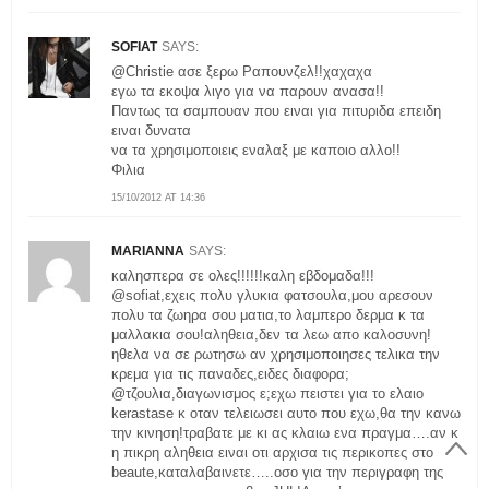
SOFIAT
SAYS:
@Christie ασε ξερω Ραπουνζελ!!χαχαχα
εγω τα εκοψα λιγο για να παρουν ανασα!!
Παντως τα σαμπουαν που ειναι για πιτυριδα επειδη
ειναι δυνατα
να τα χρησιμοποιεις εναλαξ με καποιο αλλο!!
Φιλια
15/10/2012 AT 14:36
MARIANNA
SAYS:
καλησπερα σε ολες!!!!!!καλη εβδομαδα!!!
@sofiat,εχεις πολυ γλυκια φατσουλα,μου αρεσουν
πολυ τα ζωηρα σου ματια,το λαμπερο δερμα κ τα
μαλλακια σου!αληθεια,δεν τα λεω απο καλοσυνη!
ηθελα να σε ρωτησω αν χρησιμοποιησες τελικα την
κρεμα για τις παναδες,ειδες διαφορα;
@τζουλια,διαγωνισμος ε;εχω πειστει για το ελαιο
kerastase κ οταν τελειωσει αυτο που εχω,θα την κανω
την κινηση!τραβατε με κι ας κλαιω ενα πραγμα….αν κ
η πικρη αληθεια ειναι οτι αρχισα τις περικοπες στο
beaute,καταλαβαινετε…..οσο για την περιγραφη της