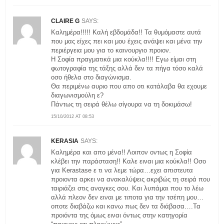
CLAIRE G
SAYS:
Καλημέρα!!!!! Καλή εβδομάδα!! Τα θυμόμαστε αυτά
που μας είχες πει και μου έχεις ανάψει και μένα την
περιέργεια μου για το καινουργιο προιον.
Η Σοφία πραγματικά μια κούκλα!!!! Εγω είμαι στη
φωτογραφία της τάξης αλλά δεν τα πήγα τόσο καλά
οσο ήθελα στο διαγώνισμα.
Θα περιμένω αυριο που απο οτι κατάλαβα θα εχουμε
διαγωνισμούλη ε?
Πάντως τη σειρά θέλω σίγουρα να τη δοκιμάσω!
15/10/2012 AT 08:53
KERASIA
SAYS:
Καλημέρα και απο μένα!! Λοιπον οντως η Σοφία
κλέβει την παράσταση!! Καλε ειναι μια κούκλα!! Οσο
για Kerastase ε τι να λεμε τώρα…εχει απιστευτα
προιοντα αρκει να ανακαλύψεις ακριβώς τη σειρά που
ταιριάζει στις αναγκες σου. Και λυπάμαι που το λέω
αλλά πλεον δεν ειναι με τιποτα για την τσέπη μου…
οποτε διαβάζω και κανω πως δεν τα διάβασα….Τα
προιόντα της όμως ειναι όντως στην κατηγορία