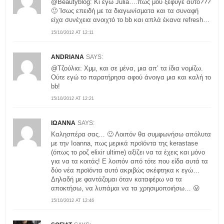
@Beautyblog: Κι εγώ Julia….πώς μου ξέφυγε αυτό???
🙂 Ίσως επειδή με τα διαγωνίσματα και τα συναφή
είχα συνέχεια ανοιχτό το bb και απλά έκανα refresh…
15/10/2012 AT 12:11
ANDRIANA
SAYS:
@Τζούλια: Χμμ, και σε μένα, μια απ’ τα ίδια νομίζω.
Ούτε εγώ το παρατήρησα αφού άνοιγα μια και καλή το
bb!
15/10/2012 AT 12:21
ΙΩΑΝΝΑ
SAYS:
Καλησπέρα σας… 🙂 Λοιπόν θα συμφωνήσω απόλυτα
με την Ioanna, πως μερικά προϊόντα της kerastase
(όπως το ροζ elixir ultime) αξίζει να τα έχεις και μόνο
για να τα κοιτάς! Ε λοιπόν από τότε που είδα αυτά τα
δύο νέα προϊόντα αυτό ακριβώς σκέφτηκα κ εγώ…
Δηλαδή με φαντάζομαι όταν καταφέρω να τα
αποκτήσω, να λυπάμαι να τα χρησιμοποιήσω… 😛
15/10/2012 AT 12:46