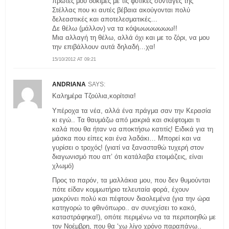
πρώτες μου δοκιμές με τις φυτικές συνταγές της
Στέλλας που κι αυτές βέβαια ακούγονται πολύ
δελεαστικές και αποτελεσματικές…
Δε θέλω (μάλλον) να τα κόψωωωωωωω!!
Μια αλλαγή τη θέλω, αλλά όχι και με το ζόρι, να μου
την επιβάλλουν αυτά δηλαδή…χα!
15/10/2012 AT 09:21
ANDRIANA
SAYS:
Καλημέρα Τζούλια,κορίτσια!
Υπέροχα τα νέα, αλλά ένα πράγμα σαν την Κερασία
κι εγώ.. Τα θαυμάζω από μακριά και σκέφτομαι τι
καλά που θα ήταν να αποκτήσω κατιτίς! Ειδικά για τη
μάσκα που είπες και ένα λαδάκι… Μπορεί και να
γυρίσει ο τροχός! (γιατί να ξανασταθώ τυχερή στον
διαγωνισμό που απ’ ότι κατάλαβα ετοιμάζεις, είναι
χλωμό)
Προς το παρόν, τα μαλλάκια μου, που δεν θυμούνται
πότε είδαν κομμωτήριο τελευταία φορά, έχουν
μακρύνει πολύ και πέφτουν διαολεμένα (για την ώρα
κατηγορώ το φθινόπωρο.. αν συνεχίσει το κακό,
καταστράφηκα!), οπότε περιμένω να τα περιποιηθώ με
τον Νοέμβρη, που θα ‘χω λίγο χρόνο παραπάνω..