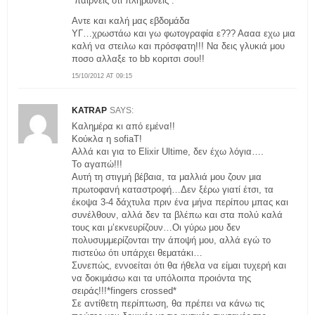
“παιρνεις οτι πληρώνεις”.
Αντε και καλή μας εβδομάδα
ΥΓ…χρωστάω και γω φωτογραφία ε??? Αααα εχω μια
καλή να στειλω και πρόσφατη!!! Να δεις γλυκιά μου
ποσο αλλαξε το bb κοριτσι σου!!
15/10/2012 AT 09:15
KATRAP
SAYS:
Καλημέρα κι από εμένα!!
Κούκλα η sofiaT!
Aλλά και για το Elixir Ultime, δεν έχω λόγια….
Το αγαπώ!!!
Αυτή τη στιγμή βέβαια, τα μαλλιά μου ζουν μια
πρωτοφανή καταστροφή…Δεν ξέρω γιατί έτσι, τα
έκοψα 3-4 δάχτυλα πριν ένα μήνα περίπου μπας και
συνέλθουν, αλλά δεν τα βλέπω και στα πολύ καλά
τους και μ’εκνευρίζουν…Οι γύρω μου δεν
πολυσυμμερίζονται την άποψή μου, αλλά εγώ το
πιστεύω ότι υπάρχει θεματάκι…
Συνεπώς, εννοείται ότι θα ήθελα να είμαι τυχερή και
να δοκιμάσω και τα υπόλοιπα προιόντα της
σειράς!!!*fingers crossed*
Σε αντίθετη περίπτωση, θα πρέπει να κάνω τις