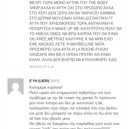
ΜΕΧΡΙ ΤΩΡΑ,ΜΟΝΟ ΑΥΤΗΝ ΤΟΥ THE BODY
SHOP,ΑΛΛΑ ΚΙ ΑΥΤΗ ΟΧΙ ΣΤΟ ΠΡΟΣΩΠΟ ΑΛΛΑ
ΣΤΟ ΧΕΡΙ.ΔΕΝ ΞΕΡΩ ΑΝ ΘΑ ΤΑΙΡΙΑΞΕΙ ΚΑΜΜΙΑ
ΣΤΟ ΔΕΡΜΑ ΜΟΥ.ΕΙΜΑΙ ΛΙΓΑΚΙ ΔΙΣΤΑΚΤΙΚΗ ΓΤ
ΑΥΤΑ ΠΟΥ ΧΡΗΣΙΜΟΠΟΙΩ ΤΩΡΑ,ΑΝΤΗΛΙΑΚΗ Κ
ΠΟΥΔΡΙΤΣΑ Η MAKE UP ΜΕ ΚΑΛΥΠΤΟΥΝ.ΠΟΛΥ ΘΑ
ΤΟ ΗΘΕΛΑ ΟΜΩΣ ΝΑ ΒΡΩ ΚΑΠΟΙΑ ΠΟΥ ΘΑ ΕΙΝΑΙ
OIL-FREE,ΜΕΤΡΙΑΣ ΚΑΛΥΨΗΣ Κ ΝΑ ΜΗΝ ΕΧΕΙ
ΕΦΕ ΜΑΣΚΑΣ.ΛΕΤΕ Η MAYBELLINE ΝΑΤΑ
ΠΡΟΣΦΕΡΕΙ ΟΛΑ ΑΥΤΑ;H LA ROCHE-POSAY
ΛΑΝΣΑΡΕ ΜΙΑ ΒΒ,Η ΟΠΟΙΑ ΠΡΕΠΕΙ ΑΝ ΕΙΝΑΙ
ΚΑΛΗ, ΑΛΛΑ ΔΕΝ ΒΛΕΠΩ ΝΑ ΚΥΚΛΟΦΟΡΕΙ ΕΔΩ.
06/11/2012 AT 11:14
ΕΎΗ (LIERI)
SAYS:
Καλημέρα κορίτσια!
Πολύ ωραίο και ενημερωτικό άρθρο!έχω και εγώ
πρόβλημα με την bb cream της garnier.Το πρόσωπο
μου είναι λιπαρό και δεν με ικανοποιεί η bb,
τουλάχιστον είχα πάρει την κλασική που είχε βγάλει
και μετά δεν μπόρεσα να πάρω άλλη να δω,ούτε την
oil free που εβγαλε μετα.
Θα ήθελα να δοκιμάσω της maybelline,γιατί αυτό που
γίνεται “λάδι” στο πρόσωπο δεν παλεύεται!!!!!!!!