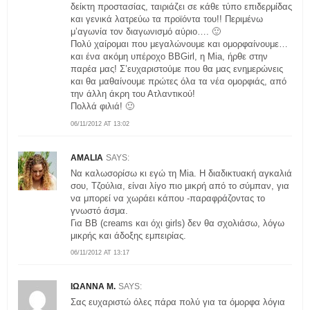
δείκτη προστασίας, ταιριάζει σε κάθε τύπο επιδερμίδας
και γενικά λατρεύω τα προϊόντα του!! Περιμένω
μ’αγωνία τον διαγωνισμό αύριο…. 🙂
Πολύ χαίρομαι που μεγαλώνουμε και ομορφαίνουμε…
και ένα ακόμη υπέροχο BBGirl, η Mia, ήρθε στην
παρέα μας! Σ’ευχαριστούμε που θα μας ενημερώνεις
και θα μαθαίνουμε πρώτες όλα τα νέα ομορφιάς, από
την άλλη άκρη του Ατλαντικού!
Πολλά φιλιά! 🙂
06/11/2012 AT 13:02
AMALIA
SAYS:
Να καλωσορίσω κι εγώ τη Mia. Η διαδικτυακή αγκαλιά
σου, Τζούλια, είναι λίγο πιο μικρή από το σύμπαν, για
να μπορεί να χωράει κάπου -παραφράζοντας το
γνωστό άσμα.
Για BB (creams και όχι girls) δεν θα σχολιάσω, λόγω
μικρής και άδοξης εμπειρίας.
06/11/2012 AT 13:17
ΙΩΑΝΝΑ Μ.
SAYS:
Σας ευχαριστώ όλες πάρα πολύ για τα όμορφα λόγια