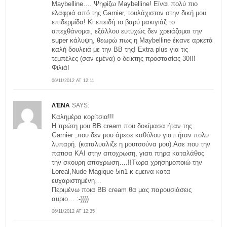
Maybelline…. Ψηφίζω Maybelline! Είναι πολύ πιο
ελαφριά από της Garnier, τουλάχιστον στην δική μου
επιδερμίδα! Κι επειδή το βαρύ μακιγιάζ το
απεχθάνομαι, εξάλλου ευτυχώς δεν χρειάζομαι την
super κάλυψη, θεωρώ πως η Maybelline έκανε αρκετά
καλή δουλειά με την ΒΒ της! Extra plus για τις
τεμπέλες (σαν εμένα) o δείκτης προστασίας 30!!!
Φιλιά!
06/11/2012 AT 12:11
ΛΈΝΑ
SAYS:
Καλημέρα κορίτσια!!!
Η πρώτη μου ΒΒ cream που δοκίμασα ήταν της
Garnier ,που δεν μου άρεσε καθόλου γιατι ήταν πολυ
λυπαρή. (καταλυαλιζε η μουτσούνα μου).Ασε που την
πατισα ΚΑΙ στην αποχρωση, γιατι πηρα καταλάθος
την σκουρη αποχρωση….!!Τωρα χρησημοποιώ την
Loreal,Nude Magique 5in1 κ εμεινα κατα
ευχαριστημένη…
Περιμένω ποια ΒΒ cream θα μας παρουσιάσεις
αυριο… :-))))
06/11/2012 AT 12:35