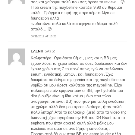
σας και χαίρομαι πολύ που σας άρεσε το review… 🙂
H bb cream της maybelline κοστίζει 9,90 αν θυμάμαι
καλά…Πράγματι η υφή της παραπέμπει λίγο σε
foundation αλλά
ενυδατώνει πολύ καλά και αφήνει το δέρμα πολύ
απαλό… 🙂
06/11/2012 AT 13:26
ΕΛΕΝΗ
SAYS:
Καλησπέρα. Ωραιότατο θέμα , μιας και η ΒΒ μας
έχουν λύσει τα χέρια ειδικά σε όσες δουλεύουν και δεν
έχουν χρόνο στις 7 το πρωί όπως εγώ να απλώνουν
serum, ενυδατική, ματιών, και foundation .Έχω
δοκιμάσει σε δείγμα της garnier και της maybelline και
νομίζω ότι μου άρεσε καλύτερα της maybelline. Είχα
παλιότερα πρίν εμφανιστούν οι ΒΒ, την hydralife του
dior (νομίζω είναι η ίδια κρέμα μόνο που τώρα
αναγράφει ότι είναι ΒΒ) πού ήταν μια απλή ενυδατική
με χρώμα αλλά δεν μου άρεσε ιδιαίτερα, ήταν πολύ
πολύ λιπαρή.Από το καλοκαίρι (μετά από τα video της
Ιωάννας) ,έχω αγοράσει την ΒΒ του DR Brant από τα
sephora που ήταν αρκετά καλή αλλά μόλις μου
τελείωσε και είμαι σε αναζήτηση καινούριας .
Προσανατολιζόμουν στην ΒΒ της estee lauder αλλά