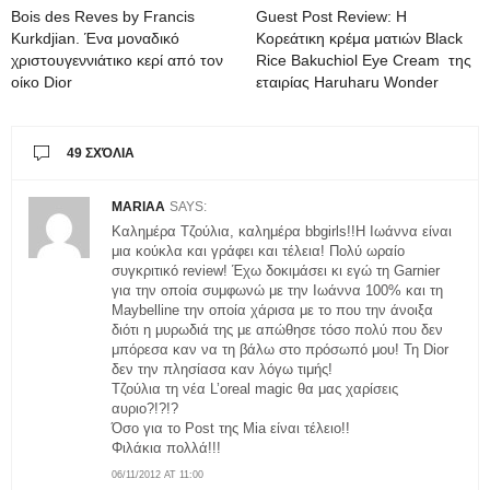
Bois des Reves by Francis
Guest Post Review: H
Kurkdjian. Ένα μοναδικό
Κορεάτικη κρέμα ματιών Black
χριστουγεννιάτικο κερί από τον
Rice Bakuchiol Eye Cream της
οίκο Dior
εταιρίας Haruharu Wonder
49 ΣΧΌΛΙΑ
MARIAA
SAYS:
Καλημέρα Τζούλια, καλημέρα bbgirls!!Η Ιωάννα είναι
μια κούκλα και γράφει και τέλεια! Πολύ ωραίο
συγκριτικό review! Έχω δοκιμάσει κι εγώ τη Garnier
για την οποία συμφωνώ με την Ιωάννα 100% και τη
Maybelline την οποία χάρισα με το που την άνοιξα
διότι η μυρωδιά της με απώθησε τόσο πολύ που δεν
μπόρεσα καν να τη βάλω στο πρόσωπό μου! Τη Dior
δεν την πλησίασα καν λόγω τιμής!
Τζούλια τη νέα L’oreal magic θα μας χαρίσεις
αυριο?!?!?
Όσο για το Post της Μia είναι τέλειο!!
Φιλάκια πολλά!!!
06/11/2012 AT 11:00