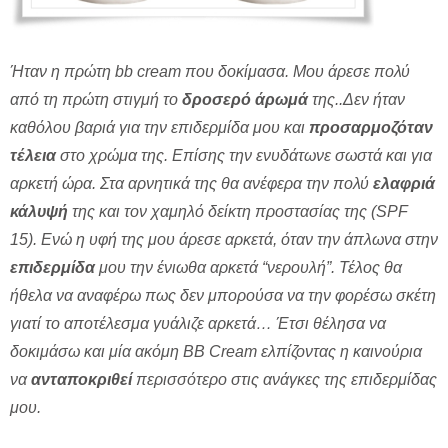
Ήταν η πρώτη bb cream που δοκίμασα. Μου άρεσε πολύ
από τη πρώτη στιγμή το
δροσερό άρωμά
της..Δεν ήταν
καθόλου βαριά για την επιδερμίδα μου και
προσαρμοζόταν
τέλεια
στο χρώμα της. Επίσης την ενυδάτωνε σωστά και για
αρκετή ώρα. Στα αρνητικά της θα ανέφερα την πολύ
ελαφριά
κάλυψή
της και τον χαμηλό δείκτη προστασίας της (SPF
15). Ενώ η υφή της μου άρεσε αρκετά, όταν την άπλωνα στην
επιδερμίδα
μου την ένιωθα αρκετά “νερουλή”. Τέλος θα
ήθελα να αναφέρω πως δεν μπορούσα να την φορέσω σκέτη
γιατί το αποτέλεσμα γυάλιζε αρκετά… Έτσι θέλησα να
δοκιμάσω και μία ακόμη BB Cream ελπίζοντας η καινούρια
να
ανταποκριθεί
περισσότερο στις ανάγκες της επιδερμίδας
μου.