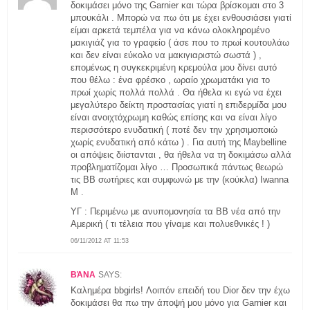
δοκιμάσει μόνο της Garnier και τώρα βρίσκομαι στο 3
μπουκάλι . Μπορώ να πω ότι με έχει ενθουσιάσει γιατί
είμαι αρκετά τεμπέλα για να κάνω ολοκληρομένο
μακιγιάζ για το γραφείο ( άσε που το πρωί κουτουλάω
και δεν είναι εύκολο να μακιγιαριστώ σωστά ) ,
επομένως η συγκεκριμένη κρεμούλα μου δίνει αυτό
που θέλω : ένα φρέσκο , ωραίο χρωματάκι για το
πρωί χωρίς πολλά πολλά . Θα ήθελα κι εγώ να έχει
μεγαλύτερο δείκτη προστασίας γιατί η επιδερμίδα μου
είναι ανοιχτόχρωμη καθώς επίσης και να είναι λίγο
περισσότερο ενυδατική ( ποτέ δεν την χρησιμοποιώ
χωρίς ενυδατική από κάτω ) . Για αυτή της Maybelline
οι απόψεις διίστανται , θα ήθελα να τη δοκιμάσω αλλά
προβληματίζομαι λίγο … Προσωπικά πάντως θεωρώ
τις ΒΒ σωτήριες και συμφωνώ με την (κούκλα) Iwanna
M .
YΓ : Περιμένω με ανυπομονησία τα ΒΒ νέα από την
Αμερική ( τι τέλεια που γίναμε και πολυεθνικές ! )
06/11/2012 AT 11:53
ΒΆΝΑ
SAYS:
Καλημέρα bbgirls! Λοιπόν επειδή του Dior δεν την έχω
δοκιμάσει θα πω την άποψή μου μόνο για Garnier και