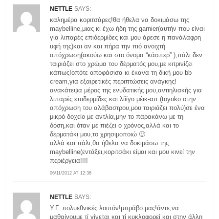
NETTLE
SAYS:
καλημέρα κοριτσάρες!θα ήθελα να δοκιμάσω της
maybelline,μιας κι έχω ήδη της garnier(αυτήν που είναι
για λιπαρές επιδερμίδες και μου άρεσε η πανάλαφρη
υφή της)και αν και πήρα την πιό ανοιχτή
απόχρωση(ακούω και στο όνομα “κάσπερ” ),πάλι δεν
ταιριάζει στο χρώμα του δέρματός μου,με κιτρινίζει
κάπως!οπότε αποφάσισα κι έκανα τη δική μου bb
cream,για εξαιρετικές περιπτώσεις ανάγκης!
ανακάτεψα μέρος της ενυδατικής μου,αντιηλιακής για
λιπαρές επιδερμίδες και λίίίγο μέικ-απ (toyoko στην
απόχρωση του αλάβαστρου,μου ταιριάζει πολύ)σε ένα
μικρό δοχείο με αντλία,μην το παρακάνω με τη
δόση,και όταν με πιέζει ο χρόνος,αλλά και το
δερματάκι μου,το χρησιμοποιώ 🙂
αλλά και πάλι,θα ήθελα να δοκιμάσω της
maybelline(εντάξει,κοριτσάκι είμαι και μου κινεί την
περιέργεια!!!!
06/11/2012 AT 12:36
NETTLE
SAYS:
Υ.Γ. πολυεθνικές λοιπόν!μπράβο μας!άντε,να
μαθαίνουμε τί γίνεται και τί κυκλοφορεί και στην άλλη