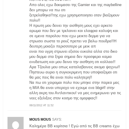
Απο ολες εχω δοκιμασει της Garnier και της maybelline
δεν μπορω να πω οτι
ξετρελαθηκα!!της εχω χρησιμοποιησει οταν βιαζομουν
πολυ!!
Η πρωτη μου δεινει την αισθηση μους εχει αρκετο
αρωμα που δεν με τρελαινει και ελαφρια καλυψη και
σε εμενα παρολου που εχω μεικτο δερμα για να
στρωσει σωστα το ρουζ πρεπει να βαλω πουδρα!!Η
δευτερη μοιαζει περισσοτερο με μεικ απ
ειναι πιο υγρη στρωνει εξισου ευκολα αλλα στο δικο
μου δερμα στα ξηρα σημεια δεν προσφερει καμια
ενυδατωση και μου δεινει την αισθηση οτι κολλαει!!
Αρα Τζουλια μου οπως καταλαβαινεις ακομα ψαχνω!!
Πηστευω αυριο η συγκεκριμενη που υποψιαζομαι οτι
θα μας πεις θα ειναι πολυ καλητερη!!
Να πω οτι χαιρομαι πολυ που μπηκε στην παρεα μας
η MIA θα ειναι υπεροχο να εχουμε ενα bbgirl! στην
αλλη ακρη του Αντλαντικου! να μας ενημερωνει για τις
νεες εξελιξεις στον κοσμο της ομορφιας!!
06/11/2012 AT 11:52
MOUS MOUS
SAYS:
Καλημέρα ΒΒ κορίτσια ! Εγώ από τις ΒΒ creams έχω