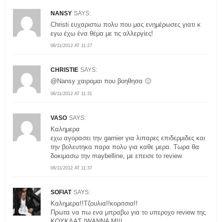
NANSY
SAYS:
Christi ευχαριστω πολυ που μας ενημέρωσες γιατι κ
εγω έχω ένα θέμα με τις αλλεργίες!
06/11/2012 AT 11:27
CHRISTIE
SAYS:
@Nansy χαιρομαι που βοηθησα 🙂
06/11/2012 AT 11:31
VASO
SAYS:
Καλημερα
εχω αγορασει την garnier για λιπαρες επιδερμιδες και
την βολευτηκα παρα πολυ για καθε μερα. Τωρα θα
δοκιμασω την maybelline, με επεισε to review
06/11/2012 AT 11:37
SOFIAT
SAYS:
Καλημερα!!Τζουλια!!κοριτσια!!
Πρωτα να πω ενα μπραβω για το υπεροχο review της
ΚΟΥΚΛΑΣ IWANNA M!!!