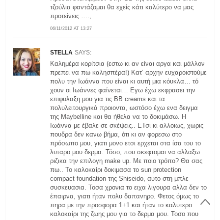
τζούλια φαντάζομαι θα εχείς κάτι καλύτερο να μας
προτείνεις ….,
06/11/2012 AT 13:27
STELLA
SAYS:
Καλημέρα κορίτσια (εστω κι αν είναι αργα και μάλλον
πρεπει να πω καλησπέρα!) Κατ’ αρχην ευχαροιστούμε
πολυ την Ιωάννα που είναι κι αυτή μια κόυκλα… τό
χουν οι Ιωάννες φαίνεται… Εγω έχω εκφρασει την
επιφυλαξη μου για τις ΒΒ creams και τα
πολυλειτουργικά προιοντα, ωστόσο έχω ενα δειγμα
της Maybelline και θα ήθελα να το δοκιμάσω. Η
Ιωάννα με έβαλε σε σκέψεις.. ΕΤσι κι αλλοιως, χωρις
πουδρα δεν κανω βήμα, ότι κι αν φορεσω στο
πρόσωπο μου, γιατι μονο ετσι ερχεται στα ίσα του το
λιπαρο μου δερμα. Τόσο, που σκεφτομαι να αλλαξω
ριζικα την επιλογη make up. Με ποιο τρόπο? Θα σας
πω.. Το καλοκαίρι δοκιμασα το sun protection
compact foundation της Shiseido, αυτο στη μπλε
συσκευασια. Τοσα χρονια το ειχα λιγουρα αλλα δεν το
έπαιρνα, γιατι ήταν πολυ δαπανηρο. Φετος όμως το
πηρα με την προσφορα 1+1 και ήταν το καλυτερο
καλοκαίρι της ζωης μου για το δερμα μου. Τοσο που