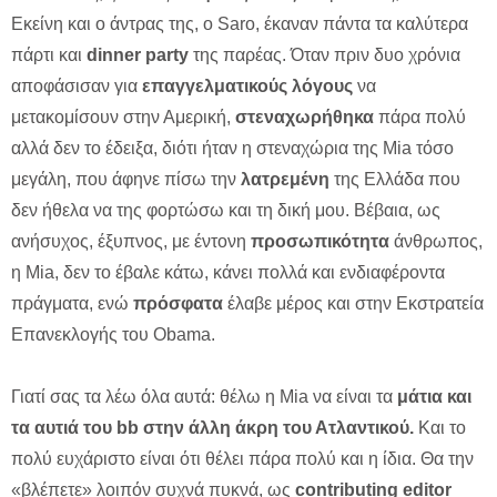
Εκείνη και ο άντρας της, o Saro, έκαναν πάντα τα καλύτερα
πάρτι και
dinner party
της παρέας. Όταν πριν δυο χρόνια
αποφάσισαν για
επαγγελματικούς λόγους
να
μετακομίσουν στην Αμερική,
στεναχωρήθηκα
πάρα πολύ
αλλά δεν το έδειξα, διότι ήταν η στεναχώρια της Mia τόσο
μεγάλη, που άφηνε πίσω την
λατρεμένη
της Ελλάδα που
δεν ήθελα να της φορτώσω και τη δική μου. Βέβαια, ως
ανήσυχος, έξυπνος, με έντονη
προσωπικότητα
άνθρωπος,
η Mia, δεν το έβαλε κάτω, κάνει πολλά και ενδιαφέροντα
πράγματα, ενώ
πρόσφατα
έλαβε μέρος και στην Εκστρατεία
Επανεκλογής του Obama.
Γιατί σας τα λέω όλα αυτά: θέλω η Mia να είναι τα
μάτια και
τα αυτιά του bb στην άλλη άκρη του Ατλαντικού.
Και το
πολύ ευχάριστο είναι ότι θέλει πάρα πολύ και η ίδια. Θα την
«βλέπετε» λοιπόν συχνά πυκνά, ως
contributing editor