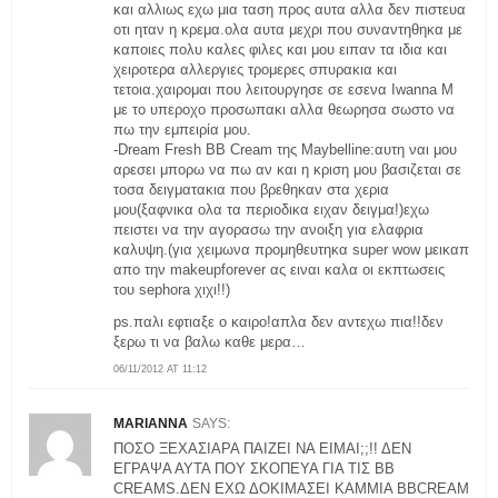
και αλλιως εχω μια ταση προς αυτα αλλα δεν πιστευα
οτι ηταν η κρεμα.ολα αυτα μεχρι που συναντηθηκα με
καποιες πολυ καλες φιλες και μου ειπαν τα ιδια και
χειροτερα αλλεργιες τρομερες σπυρακια και
τετοια.χαιρομαι που λειτουργησε σε εσενα Iwanna M
με το υπεροχο προσωπακι αλλα θεωρησα σωστο να
πω την εμπειρία μου.
-Dream Fresh BB Cream της Maybelline:αυτη ναι μου
αρεσει μπορω να πω αν και η κριση μου βασιζεται σε
τοσα δειγματακια που βρεθηκαν στα χερια
μου(ξαφνικα ολα τα περιοδικα ειχαν δειγμα!)εχω
πειστει να την αγορασω την ανοιξη για ελαφρια
καλυψη.(για χειμωνα προμηθευτηκα super wow μεικαπ
απο την makeupforever ας ειναι καλα οι εκπτωσεις
του sephora χιχι!!)
ps.παλι εφτιαξε ο καιρο!απλα δεν αντεχω πια!!δεν
ξερω τι να βαλω καθε μερα…
06/11/2012 AT 11:12
MARIANNA
SAYS:
ΠΟΣΟ ΞΕΧΑΣΙΑΡΑ ΠΑΙΖΕΙ ΝΑ ΕΙΜΑΙ;;!! ΔΕΝ
ΕΓΡΑΨΑ ΑΥΤΑ ΠΟΥ ΣΚΟΠΕΥΑ ΓΙΑ ΤΙΣ ΒΒ
CREAMS.ΔΕΝ ΕΧΩ ΔΟΚΙΜΑΣΕΙ ΚΑΜΜΙΑ ΒΒCREAM