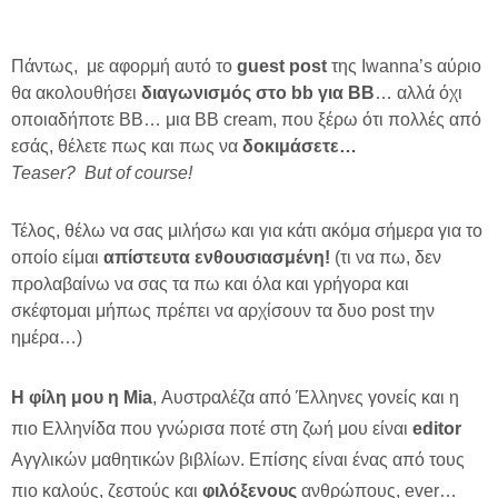
Πάντως, με αφορμή αυτό το
guest post
της Iwanna’s αύριο
θα ακολουθήσει
διαγωνισμός στο bb για ΒΒ
… αλλά όχι
οποιαδήποτε ΒΒ… μια BB cream, που ξέρω ότι πολλές από
εσάς, θέλετε πως και πως να
δοκιμάσετε…
Teaser? But of course!
Τέλος, θέλω να σας μιλήσω και για κάτι ακόμα σήμερα για το
οποίο είμαι
απίστευτα ενθουσιασμένη!
(τι να πω, δεν
προλαβαίνω να σας τα πω και όλα και γρήγορα και
σκέφτομαι μήπως πρέπει να αρχίσουν τα δυο post την
ημέρα…)
H φίλη μου η Mia
, Αυστραλέζα από Έλληνες γονείς και η
πιο Ελληνίδα που γνώρισα ποτέ στη ζωή μου είναι
editor
Αγγλικών μαθητικών βιβλίων. Επίσης είναι ένας από τους
πιο καλούς, ζεστούς και
φιλόξενους
ανθρώπους, ever…