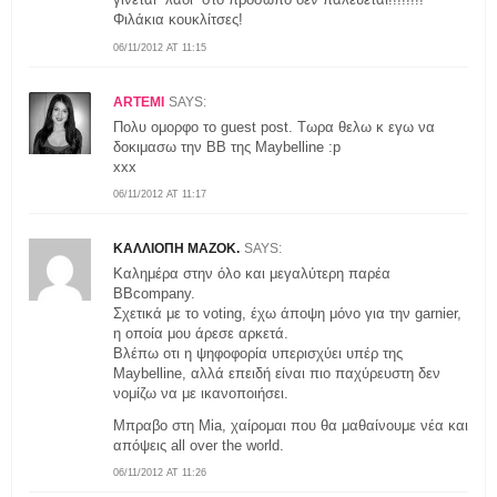
Φιλάκια κουκλίτσες!
06/11/2012 AT 11:15
ARTEMI
SAYS:
Πολυ ομορφο το guest post. Τωρα θελω κ εγω να
δοκιμασω την BB της Maybelline :p
xxx
06/11/2012 AT 11:17
ΚΑΛΛΙΟΠΗ ΜΑΖΟΚ.
SAYS:
Καλημέρα στην όλο και μεγαλύτερη παρέα
ΒΒcompany.
Σχετικά με το voting, έχω άποψη μόνο για την garnier,
η οποία μου άρεσε αρκετά.
Βλέπω οτι η ψηφοφορία υπερισχύει υπέρ της
Maybelline, αλλά επειδή είναι πιο παχύρευστη δεν
νομίζω να με ικανοποιήσει.
Μπραβο στη Μia, χαίρομαι που θα μαθαίνουμε νέα και
απόψεις all over the world.
06/11/2012 AT 11:26