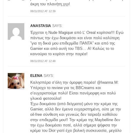
άκρη του πλανήτη,χιχι!
06/11/2012 AT 12:39
ANASTASIA
SAYS:
Έρχεται η Nude Magique από L’ Oreal κορίτσια!!! Εγώ
πάντως την έχω δοκιμάσει και είναι πολύ καλύτερη
”για τη δικιά μου επιδερμίδα ΠΑΝΤΑ” και από της
Garnier και από αυτή του TBS… Α! Καλώς το το
καινούριο το κορίτσι στην παρέα!
06/11/2012 AT 12:48
ELENA
SAYS:
Καλησπέρα σ’όλη την όμορφη παρέα! @Iwanna M:
Υπέροχο το review για τις BBCreams και
σ’ευχαριστούμε πολύ! Είσαι πανέμορφη και πολύ
γλυκιά φατσούλα!
Έχω δοκιμάσει (από δείγματα) μόνο την κρέμα της
Garnier, αλλά δεν έμεινα ευχαριστημένη, ούτε με την
oil-free σύνθεση και γενικώς δεν ταίριαξε καθόλου
στην επιδερμίδα μου!! Την κρέμα της Maybelline δεν
την έχω δοκιμάσει ποτέ, αλλά σήμερα ψήφισα την
κρέμα του Dior γιατί έχει βολική συσκευασία, μεγάλο