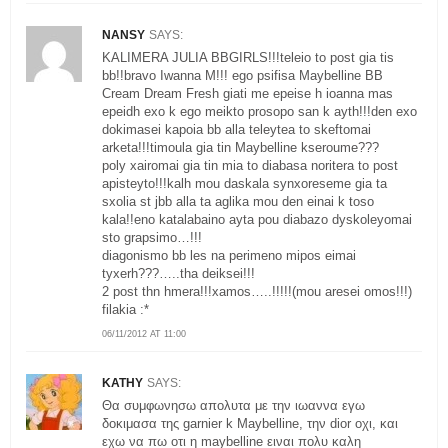
NANSY
SAYS:
KALIMERA JULIA BBGIRLS!!!teleio to post gia tis
bb!!bravo Iwanna M!!! ego psifisa Maybelline BB
Cream Dream Fresh giati me epeise h ioanna mas
epeidh exo k ego meikto prosopo san k ayth!!!den exo
dokimasei kapoia bb alla teleytea to skeftomai
arketa!!!timoula gia tin Maybelline kseroume???
poly xairomai gia tin mia to diabasa noritera to post
apisteyto!!!kalh mou daskala synxoreseme gia ta
sxolia st jbb alla ta aglika mou den einai k toso
kala!!eno katalabaino ayta pou diabazo dyskoleyomai
sto grapsimo…!!!
diagonismo bb les na perimeno mipos eimai
tyxerh???…..tha deiksei!!!
2 post thn hmera!!!xamos…..!!!!!(mou aresei omos!!!)
filakia :*
06/11/2012 AT 11:00
KATHY
SAYS:
Θα συμφωνησω απολυτα με την ιωαννα εγω
δοκιμασα της garnier k Maybelline, την dior οχι, και
εχω να πω οτι η maybelline ειναι πολυ καλη