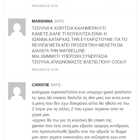
06/11/2012 AT 11:01
MARIANNA
SAYS:
ΤΖΟΥΛΙΑ Κ ΚΟΡΙΤΣΙΑ ΚΑΛΗΜΕΡΑ!!!!ΤΙ
ΚΑΝΕΤΕ;ΚΑΛΕ ΤΙ ΚΟΥΚΛΙΤΣΑ ΕΙΝΑΙ Η
ΙΩΑΝΝΑ;ΚΑΤΑΡΧΑΣ,ΤΗΝ ΕΥΧΑΡΙΣΤΟΥΜΕ ΓΙΑ ΤΟ
REVIEW.ΜΕΤΑ ΑΠΟ ΠΡΟΣΕΚΤΙΚΗ ΜΕΛΕΤΗ,ΘΑ
ΔΙΑΛΕΓΑ ΤΗΝ MAYBELLINE.
MIA,XMMM!!ΤΙ ΥΠΕΡΟΧΗ ΣΥΝΕΡΓΑΣΙΑ
ΤΖΟΥΛΙΑ,ΑΠΛΩΝΟΜΑΣΤΕ ΒΛΕΠΩ,ΠΟΛΥ COOL!!!
06/11/2012 AT 11:05
CHRISTIE
SAYS:
καλημερα κοριτσια!!αλλο ενα υπεροχο guest post!απο
τις τρεις bb creams διαλεξα τις dior μιας και αυτη ειναι
η μονη που δεν εχω δοκιμασει.αλλα θα ηθελα να πω
2 λογια για τις αλλες 2 που εχουν περασει απο τα
χερια μου.
-αρχικα θα πω για τη κλασικη bb cream της
garnier:που λετε αυτη μου εβγαλε τρομερη αντιδραση
στο προσωπο!καθε βραδυ που την εβγαζα το δερμα
μου ηταν γεματο κοκκινηλες και εκζισματα.εγω ετσι