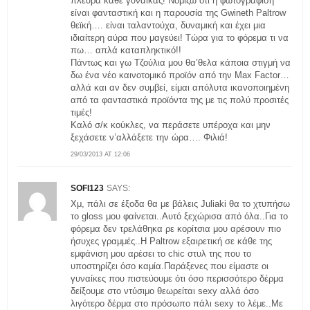
πλευρά κάθε γυναίκας! Νομίζω ότι η φωτογράφιση
είναι φανταστική και η παρουσία της Gwineth Paltrow
θεϊκή…. είναι ταλαντούχα, δυναμική και έχει μια
ιδιαίτερη αύρα που μαγεύει! Τώρα για το φόρεμα τι να
πω… απλά καταπληκτικό!!
Πάντως και γω Τζούλια μου θα’θελα κάποια στιγμή να
δω ένα νέο καινοτομικό προϊόν από την Max Factor…
αλλά και αν δεν συμβεί, είμαι απόλυτα ικανοποιημένη
από τα φανταστικά προϊόντα της με τις πολύ προσιτές
τιμές!
Καλό σ/κ κούκλες, να περάσετε υπέροχα και μην
ξεχάσετε ν’αλλάξετε την ώρα…. Φιλιά!
29/03/2013 AT 12:06
SOFI123
SAYS:
Χμ, πάλι σε έξοδα θα με βάλεις Juliaki θα το χτυπήσω
το gloss μου φαίνεται..Αυτό ξεχώρισα από όλα..Για το
φόρεμα δεν τρελάθηκα ρε κορίτσια μου αρέσουν πιο
ήσυχες γραμμές..Η Paltrow εξαιρετική σε κάθε της
εμφάνιση μου αρέσει το chic στυλ της που το
υποστηρίζει όσο καμία.Παράξενες που είμαστε οι
γυναίκες που πιστεύουμε ότι όσο περισσότερο δέρμα
δείξουμε στο ντύσιμο θεωρείται sexy αλλά όσο
λιγότερο δέρμα στο πρόσωπο πάλι sexy το λέμε..Με