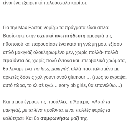
είναι ένα εξαιρετικά πολυάσχολο κορίτσι.
Για την Max Factor, νομίζω τα πράγματα είναι απλά:
Βασίστηκε στην
σχετικά ανεπιτήδευτη
ομορφιά της
ηθοποιού και παρουσίασε ένα κατά τη γνώμη μου, εξίσου
απλό μακιγιάζ ολοκληρωμένο μεν, χωρίς πολλά- πολλά
προϊόντα
δε, χωρίς πολύ έντονα και υπερβολικά χρώματα,
θα λέγαμε ένα
no fuss, μακιγιάζ,
αλλά πασπαλισμένο με
αρκετές δόσεις χολιγουντιανού glamour … (πως το έγραψα,
αυτό τώρα, το κλισέ εγώ… sorry bb girls, θα επανέλθω…)
Kαι τι μου έγραψε τις προάλλες, η Άρτεμις;
«Αυτά τα
μακιγιάζ, με τα λίγα προϊόντα, είναι πολλές φορές τα
καλύτερα»
Και θα
συμφωνήσω
μαζί της.