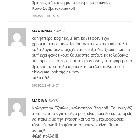
βρίσκεις σύμφωνη με το διακριτικό μακιγιάζ..
Καλό Σαββατοκύριακο!!
29/03/2013 AT 15:05
MARIANNA
SAYS:
καλησπερα bbgirls&julia!τι κανετε;δεν εχω
χρησιμοποιησει max factor αν κα εχω ακουσει πολυ
καλα λογια.δεν ετυχε,δεν το εψαξα,δεν ξερω.η creme
puff εχει φανατικους θαυμαστες απ’ο,τι καταλαβαινω.
μου αρεσε κ το βερνικι κ το gloss.οσο για το φορεμα το
βρισκω παρα πολυ ωραιο κ ταιριαζει απολυτα στο
chic-glam look της paltrow.
καλο σ/κ!
29/03/2013 AT 16:07
MARIAA
SAYS:
Καλησπέρα Τζούλια, καλησπέρα Bbgirls!!! Το μακιγιάζ
αυτό είναι το αγαπημένο μου, είναι εύκολο και μπορείς
να παίξεις με την ένταση και να το μεταμορφώσεις
τόσο εύκολα!! Το φόρεμα συμφωνώ, είναι θεικό
όντως!!
Φιλιά πολλά!!!