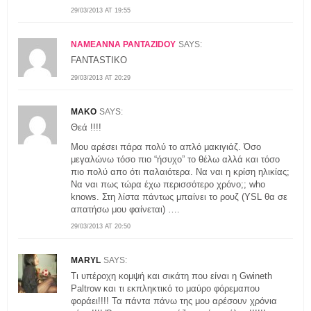
29/03/2013 AT 19:55
NAMEANNA PANTAZIDOY
SAYS:
FANTASTIKO
29/03/2013 AT 20:29
MAKO
SAYS:
Θεά !!!!
Μου αρέσει πάρα πολύ το απλό μακιγιάζ. Όσο
μεγαλώνω τόσο πιο “ήσυχο” το θέλω αλλά και τόσο
πιο πολύ απο ότι παλαιότερα. Να ναι η κρίση ηλικίας;
Να ναι πως τώρα έχω περισσότερο χρόνο;; who
knows. Στη λίστα πάντως μπαίνει το ρουζ (YSL θα σε
απατήσω μου φαίνεται) ….
29/03/2013 AT 20:50
MARYL
SAYS:
Τι υπέροχη κομψή και σικάτη που είναι η Gwineth
Paltrow και τι εκπληκτικό το μαύρο φόρεμαπου
φοράει!!!! Τα πάντα πάνω της μου αρέσουν χρόνια