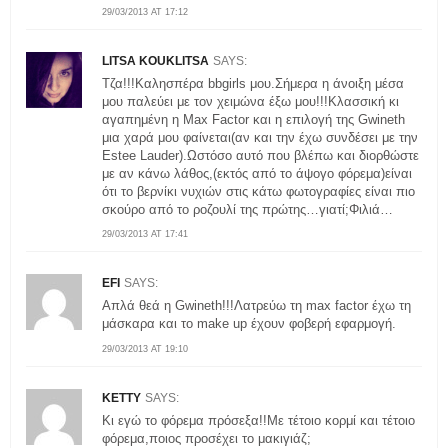
29/03/2013 AT 17:12
LITSA KOUKLITSA
SAYS:
Τζα!!!Καλησπέρα bbgirls μου.Σήμερα η άνοιξη μέσα
μου παλεύει με τον χειμώνα έξω μου!!!Κλασσική κι
αγαπημένη η Max Factor και η επιλογή της Gwineth
μια χαρά μου φαίνεται(αν και την έχω συνδέσει με την
Estee Lauder).Ωστόσο αυτό που βλέπω και διορθώστε
με αν κάνω λάθος,(εκτός από το άψογο φόρεμα)είναι
ότι το βερνίκι νυχιών στις κάτω φωτογραφίες είναι πιο
σκούρο από το ροζουλί της πρώτης…γιατί;Φιλιά…
29/03/2013 AT 17:41
EFI
SAYS:
Απλά θεά η Gwineth!!!Λατρεύω τη max factor έχω τη
μάσκαρα και το make up έχουν φοβερή εφαρμογή.
29/03/2013 AT 19:10
KETTY
SAYS:
Κι εγώ το φόρεμα πρόσεξα!!Με τέτοιο κορμί και τέτοιο
φόρεμα,ποιος προσέχει το μακιγιάζ;