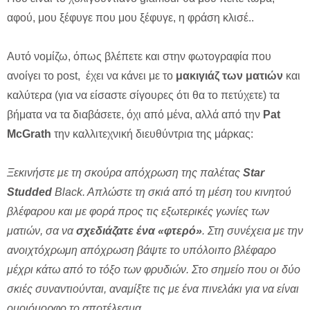
αφού, μου ξέφυγε που μου ξέφυγε, η φράση κλισέ..
Αυτό νομίζω, όπως βλέπετε και στην φωτογραφία που
ανοίγει το post, έχει να κάνει με το
μακιγιάζ των ματιών
και
καλύτερα (για να είσαστε σίγουρες ότι θα το πετύχετε) τα
βήματα να τα διαβάσετε, όχι από μένα, αλλά από την
Pat
McGrath
την καλλιτεχνική διευθύντρια της μάρκας:
Ξεκινήστε με τη σκούρα απόχρωση της παλέτας
Star
Studded
Black
.
A
πλώστε τη σκιά από τη μέση του κινητού
βλέφαρου και με φορά προς τις εξωτερικές γωνίες των
ματιών, σα να
σχεδιάζατε ένα «φτερό»
. Στη συνέχεια με την
ανοιχτόχρωμη απόχρωση βάψτε το υπόλοιπο βλέφαρο
μέχρι κάτω από το τόξο των φρυδιών. Στο σημείο που οι δύο
σκιές συναντιούνται, αναμίξτε τις με ένα πινελάκι για να είναι
ομοιόμορφο το αποτέλεσμα.