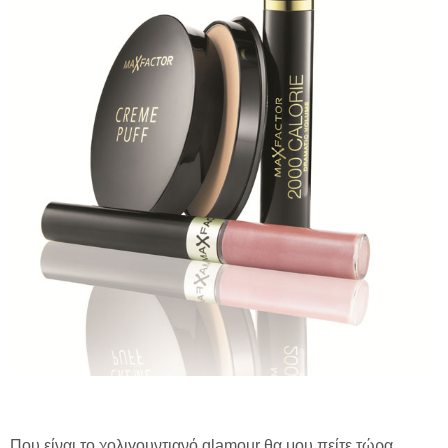
Που είναι το χολιγουντιανό glamour θα μου πείτε τώρα,