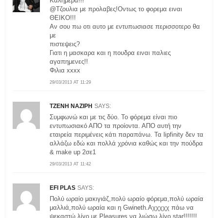
Καλημερα!!!
@Τζουλια με προλαβες!Οντως το φορεμα ειναι
ΘΕΙΚΟ!!!
Αν σου πω οτι αυτο με εντυπωσιασε περισσοτερο θα
με
πιστεψεις?
Γιατι η μασκαρα και η πουδρα ειναι παλιες
αγαπημενες!!
Φιλια xxxx
29/03/2013 AT 11:29
TZENH ΝΑΖΙΡΗ
SAYS:
Συμφωνώ και με τις δύο. Το φόρεμα είναι πιο
εντυπωσιακό ΑΠΟ τα προίοντα. ΑΠΟ αυτή την
εταιρεία περιμένεις κάτι παραπάνω. Τα lipfinity δεν τα
αλλάζω εδώ και πολλά χρόνια καθώς και την πούδρα
& make up 2σε1
29/03/2013 AT 11:42
EFI PLAS
SAYS:
Πολύ ωραίο μακιγιάζ,πολύ ωραίο φόρεμα,πολύ ωραία
μαλλιά,πολύ ωραία και η Gwineth.Αχχχχχ πάω να
ψεκαστώ λίγο με Pleasures να λιώσω λίγο star!!!!!!!