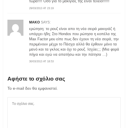
τώρα!!!! Όσο για το μακιγιάζ της είναι τέλειο!!!!!!
29/03/2013 AT 23:19
MAKO
SAYS:
ερώτηση: το ρουζ είναι απο τη νέα σειρά μακιγιάζ ή
υπάρχει ήδη; Στο Hondos που ρώτησα η κοπέλα της
Max Factor μου είπε πως δεν έχουν τη νέα σειρά, την
περιμένουν μέχρι το Πάσχα αλλά θα έρθουν μόνο τα
μανό και τα γκλος και όχι το ρουζ. Ισχύει;;; (Μια φορά
πήγα και εγώ να απατήσω και την πάτησα …)
30/03/2013 AT 18:53
Αφήστε το σχόλιο σας
Το e-mail δεν θα εμφανιστεί.