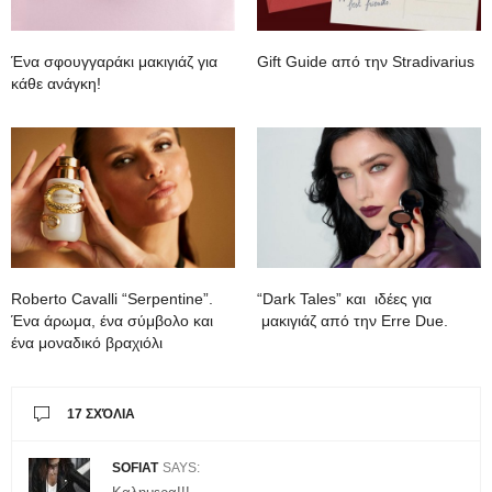
Ένα σφουγγαράκι μακιγιάζ για
Gift Guide από την Stradivarius
κάθε ανάγκη!
Roberto Cavalli “Serpentine”.
“Dark Tales” και ιδέες για
Ένα άρωμα, ένα σύμβολο και
μακιγιάζ από την Erre Due.
ένα μοναδικό βραχιόλι
17 ΣΧΌΛΙΑ
SOFIAT
SAYS: