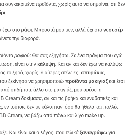
α συγκεκριμένα προϊόντα, χωρίς αυτό να σημαίνει, ότι δεν
ρι.
ου έχω στο
ράφι.
Μπροστά μου μεν, αλλά όχι στο
νεσεσέρ
ίνετε την διαφορά.
ροϊόντα
ραφιού;
Θα σας εξηγήσω. Σε ένα πράγμα που εγώ
ωση, είναι στην
κάλυψη
. Και αν και δεν έχω να καλύψω
 το ξηρό, χωρίς ιδιαίτερες ατέλειες,
σπυράκια
,
ε που ξεκίνησα να χρησιμοποιώ
προϊόντα μακιγιάζ
και έτσι
πό οτιδήποτε άλλο στο μακιγιάζ, μου αρέσει η
B Cream δοκίμασα, αν και τις βρήκα και ενυδατικές και
ς,
εν τούτοις δεν με κάλυπταν, όσο θα ήθελα και πολλές
η BB Cream, να βάζω από πάνω και λίγο make up.
ξε. Και είναι και ο λόγος, που τελικά
ξαναγράφω
για