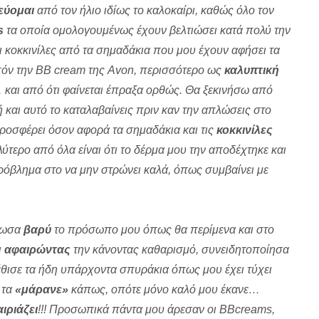
εύομαι
από τον ήλιο ιδίως το καλοκαίρι, καθώς όλο τον
s
τα οποία ομολογουμένως έχουν βελτιώσει κατά πολύ την
ι κοκκινίλες από τα σημαδάκια που μου έχουν αφήσει τα
πόν την B
B
cream της Avon, περισσότερο ως
καλυπτική
 και από ότι φαίνεται έπραξα ορθώς. Θα ξεκινήσω από
ή και αυτό το καταλαβαίνεις πριν καν την απλώσεις στο
σφέρει όσον αφορά τα σημαδάκια και τις
κοκκινίλες
αλύτερο από όλα είναι ότι το δέρμα μου την αποδέχτηκε και
ρόβλημα στο να μην στρώνει καλά, όπως συμβαίνει με
ιωσα
βαρύ
το πρόσωπο μου όπως θα περίμενα και στο
ι
αφαιρώντας
την κάνοντας καθαρισμό, συνειδητοποίησα
θισε τα ήδη υπάρχοντα σπυράκια όπως μου έχει τύχει
 τα
«μάρανε»
κάπως, οπότε μόνο καλό μου έκανε…
αιριάζει
!!! Προσωπικά πάντα μου άρεσαν οι ΒΒcreams,