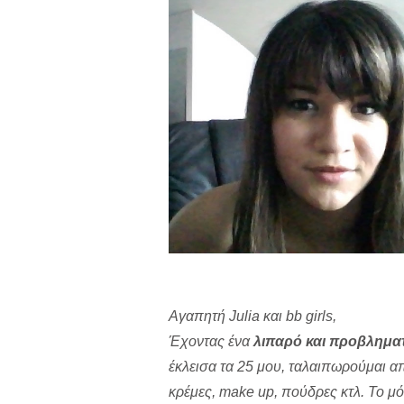
A
γαπητή
Julia
και
bb
girls
,
Έχοντας ένα
λιπαρό και προβλημα
έκλεισα τα 25 μου, ταλαιπωρούμαι 
κρέμες, make up, πούδρες κτλ. Το μ