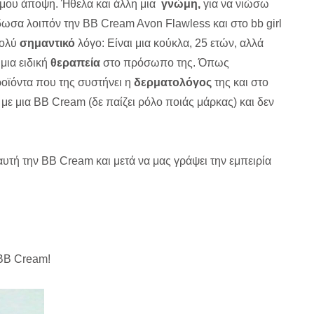
 μου άποψη. Ήθελα και άλλη μια
γνώμη,
για να νιώσω
ωσα λοιπόν την ΒΒ Cream Avon Flawless και στο bb girl
πολύ
σημαντικό
λόγο: Είναι μια κούκλα, 25 ετών, αλλά
μια ειδική
θεραπεία
στο πρόσωπο της. Όπως
ροϊόντα που της συστήνει η
δερματολόγος
της και στο
 με μια BB Cream (δε παίζει ρόλο ποιάς μάρκας) και δεν
αυτή την BB Cream και μετά να μας γράψει την εμπειρία
n BB Cream!