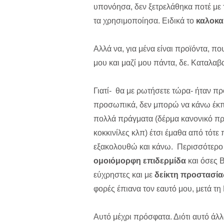
υπονόησα, δεν ξετρελάθηκα ποτέ με τ
τα χρησιμοποίησα. Ειδικά το
καλοκαί
Αλλά να, για μένα είναι προϊόντα, π
μου και μαζί μου πάντα, δε. Καταλαβα
Γιατί- θα με ρωτήσετε τώρα- ήταν π
προσωπικά, δεν μπορώ να κάνω έκπτ
πολλά πράγματα (δέρμα κανονικό προς
κοκκινίλες κλπ) έτσι έμαθα από τότ
εξακολουθώ και κάνω. Περισσότερο α
ομοιόμορφη επιδερμίδα
και όσες B
εύχρηστες και με
δείκτη προστασία
φορές έπιανα τον εαυτό μου, μετά τ
Αυτό μέχρι πρόσφατα. Διότι αυτό άλλα