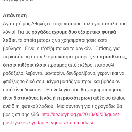
Απάντηση
Αγαπητή μας Αθηνά, σ΄ ευχαριστούμε πολύ για τα καλά σου
λόγια! Για τις
ραγάδες έχουμε δυο εξαιρετικά φυτικά
λάδια,
τα οποία μπορείς να χρησιμοποιήσεις κατά
βούληση. Είναι η τζοτζόμπα και το αργκάν. Επίσης, για
περισσότερη αποτελεσματικότητα μπορείς να
προσθέσεις,
όποια αιθέρια έλαια
προτιμάς από : κέδρο, πατσουλί,
ροδόξυλο, λεβάντα, μανταρίνι, δενδρολίβανο, γεράνι και να
φτιάξεις το δικό σου μείγμα μασάζ για πρωί και βράδυ αν
αυτό είναι δυνατόν. Η αναλογία που θα χρησιμοποιήσεις
είναι
5 σταγόνες (ενός ή περισσότερων)
αιθέριου ελαίου
ανά 5 ml φυτικού λαδιού. Μια συνταγή για τις ραγάδες θα
βρεις επίσης εδώ
http://beautyblog.gr/2013/03/08/guest-
post-fysikes-syndages-ygeias-kai-omorfias/