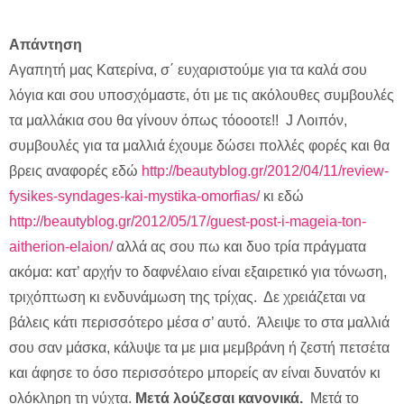
Απάντηση
Αγαπητή μας Κατερίνα, σ΄ ευχαριστούμε για τα καλά σου
λόγια και σου υποσχόμαστε, ότι με τις ακόλουθες συμβουλές
τα μαλλάκια σου θα γίνουν όπως τόοοοτε!! J Λοιπόν,
συμβουλές για τα μαλλιά έχουμε δώσει πολλές φορές και θα
βρεις αναφορές εδώ
http://beautyblog.gr/2012/04/11/review-
fysikes-syndages-kai-mystika-omorfias/
κι εδώ
http://beautyblog.gr/2012/05/17/guest-post-i-mageia-ton-
aitherion-elaion/
αλλά ας σου πω και δυο τρία πράγματα
ακόμα: κατ’ αρχήν το δαφνέλαιο είναι εξαιρετικό για τόνωση,
τριχόπτωση κι ενδυνάμωση της τρίχας. Δε χρειάζεται να
βάλεις κάτι περισσότερο μέσα σ’ αυτό. Άλειψε το στα μαλλιά
σου σαν μάσκα, κάλυψε τα με μια μεμβράνη ή ζεστή πετσέτα
και άφησε το όσο περισσότερο μπορείς αν είναι δυνατόν κι
ολόκληρη τη νύχτα.
Μετά λούζεσαι κανονικά.
Μετά το