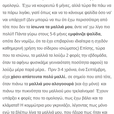
ομολογώ. Έχω να κουρευτώ 6 μήνες, αλλά τώρα θα πάω να
τα πάρω λιγάκι, γιατί όπως και να το κάνουμε ψαλίδα όσο να’
ναι υπάρχει!! (Δεν μπορώ να πω ότι έχω περισσότερη από
τότε που δεν τα
ίσιωνα τα μαλλιά μου
, άντε να’ χω λίγο πιο
πολύ!! Πάντα γύρω στους 5-6 μήνες
εμφάνιζα ψαλίδα,
οπότε δεν νομίζω, ότι τα έχει επιβαρύνει ιδιαίτερα η σχεδόν
καθημερινή χρήση του σίδερου ισιώματος) Επίσης, τώρα
που τα ισιώνω, τα μαλλιά τα λούζω 2 φορές την εβδομάδα,
όταν τα αφήνω φυσικά(με γενναιότατη ποσότητα αφρού) τα
λούζω μέρα παρά μέρα.. Πριν 3-4 χρόνια, ένα Σεπτέμβρη,
είχα
χάσει απίστευτα πολύ μαλλί.
. σε σημείο που από τότε,
όταν πιάνω τα
μαλλιά μου αλογοουρά
(και όχι μόνο) και
πιάνω την πυκνότητα του μαλλιού μου τρελαίνομαι! Έχουν
υπάρξει κ φορές που το ομολογώ, πως έχω βάλει και τα
κλάματα!! Η κομμώτρια μου γκρινιάζει, λέγοντας πως μόνο
εγώ τα βλέπω λίγα τα μαλλιά μου, που ήξερα πως ήταν και