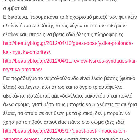
συμβατικά!
Ειδικότερα, έχουμε κάνει το διαχωρισμό μεταξύ των φυτικών
ελαίων ή ελαίων βάσης όπως λέγονται και των αιθέριων
ελαίων και μπορείς να βρεις εδώ όλες τις πληροφορίες
http://beautyblog.gr/2012/04/10/guest-post-fysika-proionda-
kai-mystika-omorfias/
,
http://beautyblog.gr/2012/04/11/review-fysikes-syndages-kai-
mystika-omorfias/
Για παράδειγμα το νυχτολούλουδο είναι έλαιο βάσης (φυτικό
έλαιο) και λέγεται έτσι όπως και το άγριο τριαντάφυλλο,
αβοκάντο, τζοτζόμπα, αμυγδαλέλαιο, μακαντάμια και πολλά
άλλα ακόμα, γιατί μέσα τους μπορείς να διαλύσεις τα αιθέρια
έλαια, τα όποια σε αντίθεση με τα φυτικά, δεν μπορούν να
χρησιμοποιηθούν απευθείας πάνω στο σώμα (δες εδώ
http://beautyblog.gr/2012/05/17/guest-post-i-mageia-ton-
aitherion-elaion
). Υπάρχουν φυτά όπως το τριαντάφυλλο