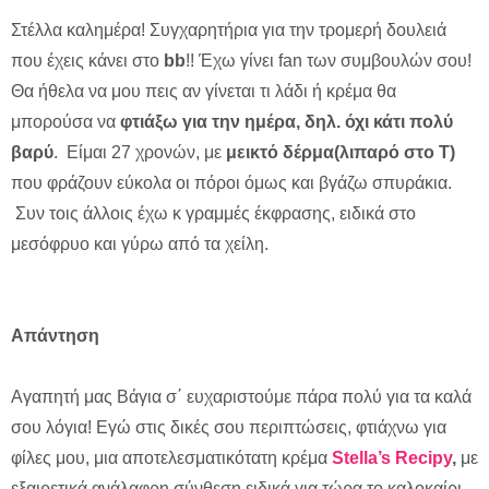
Στέλλα καλημέρα! Συγχαρητήρια για την τρομερή δουλειά
που έχεις κάνει στο
bb
!! Έχω γίνει fan των συμβουλών σου!
Θα ήθελα να μου πεις αν γίνεται τι λάδι ή κρέμα θα
μπορούσα να
φτιάξω για την ημέρα, δηλ. όχι κάτι πολύ
βαρύ
. Είμαι 27 χρονών, με
μεικτό δέρμα(λιπαρό στο Τ)
που φράζουν εύκολα οι πόροι όμως και βγάζω σπυράκια.
Συν τοις άλλοις έχω κ γραμμές έκφρασης, ειδικά στο
μεσόφρυο και γύρω από τα χείλη.
Απάντηση
Αγαπητή μας Βάγια σ΄ ευχαριστούμε πάρα πολύ για τα καλά
σου λόγια! Εγώ στις δικές σου περιπτώσεις, φτιάχνω για
φίλες μου, μια αποτελεσματικότατη κρέμα
Stella’s Recipy
,
με
εξαιρετικά ανάλαφρη σύνθεση ειδικά για τώρα το καλοκαίρι,