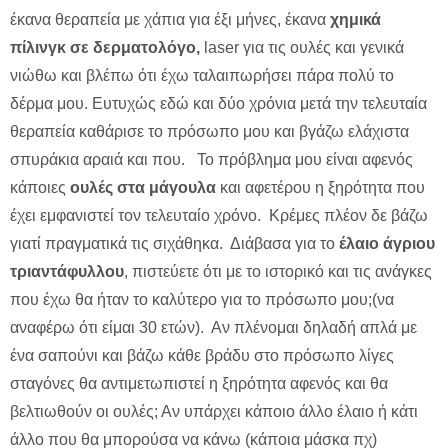
έκανα θεραπεία με χάπια για έξι μήνες, έκανα
χημικά
πίλινγκ σε δερματολόγο,
laser για τις ουλές και γενικά
νιώθω και βλέπω ότι έχω ταλαιπωρήσει πάρα πολύ το
δέρμα μου. Ευτυχώς εδώ και δύο χρόνια μετά την τελευταία
θεραπεία καθάρισε το πρόσωπο μου και βγάζω ελάχιστα
σπυράκια αραιά και που. Το πρόβλημα μου είναι αφενός
κάποιες
ουλές στα μάγουλα
και αφετέρου η ξηρότητα που
έχει εμφανιστεί τον τελευταίο χρόνο. Κρέμες πλέον δε βάζω
γιατί πραγματικά τις σιχάθηκα. Διάβασα για το
έλαιο άγριου
τριαντάφυλλου
, πιστεύετε ότι με το ιστορικό και τις ανάγκες
που έχω θα ήταν το καλύτερο για το πρόσωπο μου;(να
αναφέρω ότι είμαι 30 ετών). Αν πλένομαι δηλαδή απλά με
ένα σαπούνι και βάζω κάθε βράδυ στο πρόσωπο λίγες
σταγόνες θα αντιμετωπιστεί η ξηρότητα αφενός και θα
βελτιωθούν οι ουλές; Αν υπάρχει κάποιο άλλο έλαιο ή κάτι
άλλο που θα μπορούσα να κάνω (κάποια μάσκα πχ)