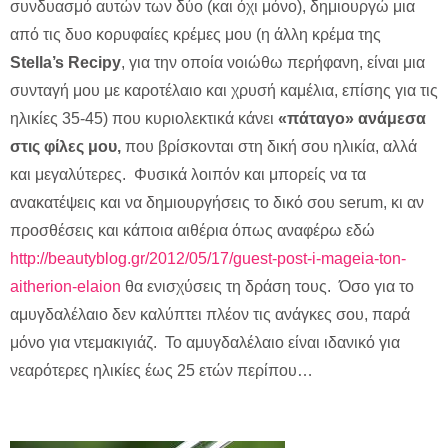
συνδυασμό αυτών των δύο (και όχι μόνο), δημιουργώ μια
από τις δυο κορυφαίες κρέμες μου (η άλλη κρέμα της
Stella
’
s
Recipy
, για την οποία νοιώθω περήφανη, είναι μια
συνταγή μου με καροτέλαιο και χρυσή καμέλια, επίσης για τις
ηλικίες 35-45) που κυριολεκτικά κάνει
«πάταγο» ανάμεσα
στις φίλες μου,
που βρίσκονται στη δική σου ηλικία, αλλά
και μεγαλύτερες. Φυσικά λοιπόν και μπορείς να τα
ανακατέψεις και να δημιουργήσεις το δικό σου serum, κι αν
προσθέσεις και κάποια αιθέρια όπως αναφέρω εδώ
http://beautyblog.gr/2012/05/17/guest-post-i-mageia-ton-
aitherion-elaion
θα ενισχύσεις τη δράση τους. Όσο για το
αμυγδαλέλαιο δεν καλύπτει πλέον τις ανάγκες σου, παρά
μόνο για ντεμακιγιάζ. Το αμυγδαλέλαιο είναι ιδανικό για
νεαρότερες ηλικίες έως 25 ετών περίπου…