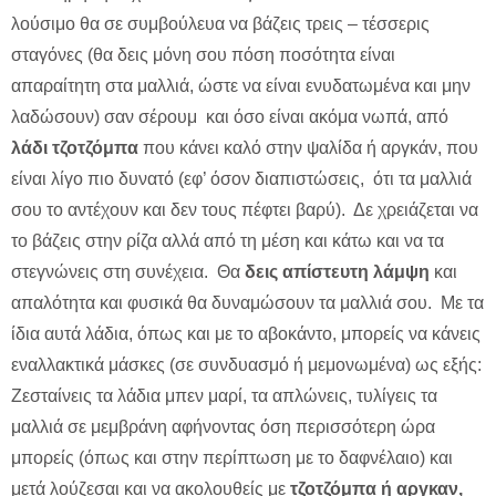
λούσιμο θα σε συμβούλευα να βάζεις τρεις – τέσσερις
σταγόνες (θα δεις μόνη σου πόση ποσότητα είναι
απαραίτητη στα μαλλιά, ώστε να είναι ενυδατωμένα και μην
λαδώσουν) σαν σέρουμ και όσο είναι ακόμα νωπά, από
λάδι τζοτζόμπα
που κάνει καλό στην ψαλίδα ή αργκάν, που
είναι λίγο πιο δυνατό (εφ’ όσον διαπιστώσεις, ότι τα μαλλιά
σου το αντέχουν και δεν τους πέφτει βαρύ). Δε χρειάζεται να
το βάζεις στην ρίζα αλλά από τη μέση και κάτω και να τα
στεγνώνεις στη συνέχεια. Θα
δεις απίστευτη λάμψη
και
απαλότητα και φυσικά θα δυναμώσουν τα μαλλιά σου. Με τα
ίδια αυτά λάδια, όπως και με το αβοκάντο, μπορείς να κάνεις
εναλλακτικά μάσκες (σε συνδυασμό ή μεμονωμένα) ως εξής:
Ζεσταίνεις τα λάδια μπεν μαρί, τα απλώνεις, τυλίγεις τα
μαλλιά σε μεμβράνη αφήνοντας όση περισσότερη ώρα
μπορείς (όπως και στην περίπτωση με το δαφνέλαιο) και
μετά λούζεσαι και να ακολουθείς με
τζοτζόμπα ή αργκαν,