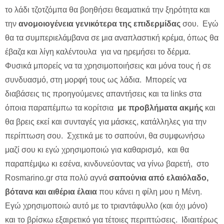
το λάδι τζοτζόμπα θα βοηθήσει θεαματικά την ξηρότητα και
την
ανομοιογένεια γενικότερα της επιδερμίδας
σου. Εγώ
θα τα συμπεριελάμβανα σε μια αναπλαστική κρέμα, όπως θα
έβαζα και λίγη καλέντουλα για να ηρεμήσει το δέρμα.
Φυσικά μπορείς να τα χρησιμοποιήσεις και μόνα τους ή σε
συνδυασμό, στη μορφή τους ως λάδια. Μπορείς να
διαβάσεις τις προηγούμενες απαντήσεις και τα links στα
όποια παραπέμπω τα κορίτσια
με προβλήματα ακμής
και
θα βρεις εκεί και συνταγές για μάσκες, κατάλληλες για την
περίπτωση σου. Σχετικά με το σαπούνι, θα συμφωνήσω
μαζί σου κι εγώ χρησιμοποιώ για καθαρισμό, και θα
παραπέμψω κι εσένα, κινδυνεύοντας να γίνω βαρετή, στο
Rosmarino.gr στα πολύ αγνά
σαπούνια από ελαιόλαδο,
βότανα και αιθέρια έλαια
που κάνει η φίλη μου η Μένη.
Εγώ χρησιμοποιώ αυτό με το τριαντάφυλλο (και όχι μόνο)
και το βρίσκω εξαιρετικό για τέτοιες περιπτώσεις. Ιδιαιτέρως