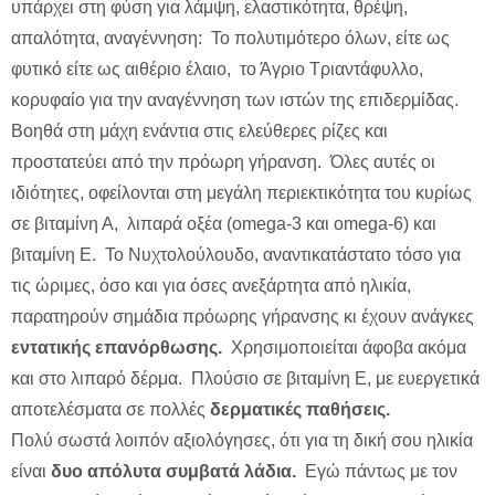
υπάρχει στη φύση για λάμψη, ελαστικότητα, θρέψη,
απαλότητα, αναγέννηση: Το πολυτιμότερο όλων, είτε ως
φυτικό είτε ως αιθέριο έλαιο, το Άγριο Τριαντάφυλλο,
κορυφαίο για την αναγέννηση των ιστών της επιδερμίδας.
Βοηθά στη μάχη ενάντια στις ελεύθερες ρίζες και
προστατεύει από την πρόωρη γήρανση. Όλες αυτές οι
ιδιότητες, οφείλονται στη μεγάλη περιεκτικότητα του κυρίως
σε βιταμίνη Α, λιπαρά οξέα (omega-3 και omega-6) και
βιταμίνη Ε. Το Νυχτολούλουδο, αναντικατάστατο τόσο για
τις ώριμες, όσο και για όσες ανεξάρτητα από ηλικία,
παρατηρούν σημάδια πρόωρης γήρανσης κι έχουν ανάγκες
εντατικής επανόρθωσης.
Χρησιμοποιείται άφοβα ακόμα
και στο λιπαρό δέρμα. Πλούσιο σε βιταμίνη Ε, με ευεργετικά
αποτελέσματα σε πολλές
δερματικές παθήσεις.
Πολύ σωστά λοιπόν αξιολόγησες, ότι για τη δική σου ηλικία
είναι
δυο απόλυτα συμβατά λάδια.
Εγώ πάντως με τον