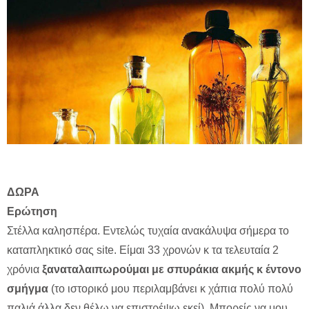
ΔΩΡΑ
Ερώτηση
Στέλλα καλησπέρα. Εντελώς τυχαία ανακάλυψα σήμερα το
καταπληκτικό σας site. Είμαι 33 χρονών κ τα τελευταία 2
χρόνια
ξαναταλαιπωρούμαι με σπυράκια ακμής κ έντονο
σμήγμα
(το ιστορικό μου περιλαμβάνει κ χάπια πολύ πολύ
παλιά άλλα δεν θέλω να επιστρέψω εκεί). Μπορείς να μου