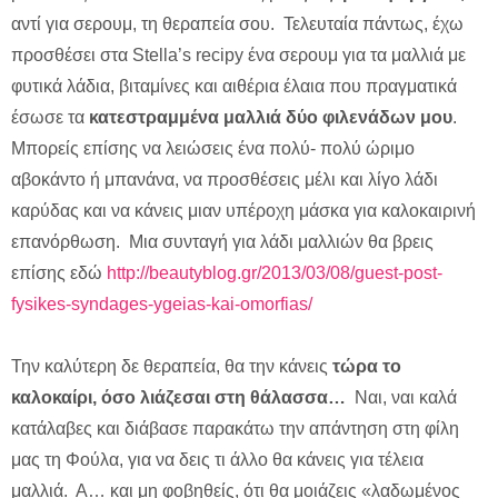
αντί για σερουμ, τη θεραπεία σου. Τελευταία πάντως, έχω
προσθέσει στα Stella’s recipy ένα σερουμ για τα μαλλιά με
φυτικά λάδια, βιταμίνες και αιθέρια έλαια που πραγματικά
έσωσε τα
κατεστραμμένα μαλλιά δύο φιλενάδων μου
.
Μπορείς επίσης να λειώσεις ένα πολύ- πολύ ώριμο
αβοκάντο ή μπανάνα, να προσθέσεις μέλι και λίγο λάδι
καρύδας και να κάνεις μιαν υπέροχη μάσκα για καλοκαιρινή
επανόρθωση. Μια συνταγή για λάδι μαλλιών θα βρεις
επίσης εδώ
http://beautyblog.gr/2013/03/08/guest-post-
fysikes-syndages-ygeias-kai-omorfias/
Την καλύτερη δε θεραπεία, θα την κάνεις
τώρα το
καλοκαίρι, όσο λιάζεσαι στη θάλασσα…
Ναι, ναι καλά
κατάλαβες και διάβασε παρακάτω την απάντηση στη φίλη
μας τη Φούλα, για να δεις τι άλλο θα κάνεις για τέλεια
μαλλιά. Α… και μη φοβηθείς, ότι θα μοιάζεις «λαδωμένος