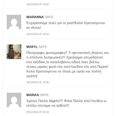
24/12/2014 AT 19:04
MARIANNA
SAYS:
Ευχαριστούμε πολύ για το post!Καλά Χριστούγεννα
σε όλους!
24/12/2014 AT 19:24
MARYL
SAYS:
Πανέμορφες φωτογραφίες!! Τι φανταστικές βιτρίνες και
τι απόλυτα ξεσηκωτικές!!! Χρειάζομαι οπωσδήποτε
ένα ταξιδάκι,το καταλαβαίνω ειδικά όταν βλέπω
τέτοιες ωραίες φωτό είτε από Λονδίνο είτε από Παρίσι!
Καλά Χριστούγεννα σε όλους με υγεία και πολλή
αγάπη!
24/12/2014 AT 19:38
MARIAA
SAYS:
Χρόνια Πολλά bbgirls!!!! Φιλιά Πολλά από Λονδίνο κι
ελπίζω σύντομα να έρθετε!!!
25/12/2014 AT 02:24