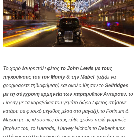
Το χορό έσυρε πάλι φέτος
το John Lewis με τους
πιγκουίνους του τον Monty & την Mabel
(αξίζει να
googleαρετε τηδιαφήμιση) και ακολούθησαν το
Selfridges
με τη σύγχρονη ερμηνεία των παραμυθιών Άντερσεν,
το
Liberty με τα καραβάκια του γεμάτα δώρα ( φετος στήσανε
κατάρτι σε φυσικό μέγεθος μέσα στο μαγαζί), το Fortnum &
Mason με τις κλασσικές όπως κάθε χρόνο πολύ γιορτινές
βιτρίνες του, το Harrods,, Harvey Nichols το Debenhams
αλλά και τα άλλα fashion ή beauty καταστηματα όπως το