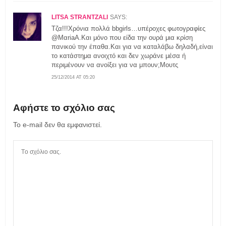
LITSA STRANTZALI
SAYS:
Τζα!!!Χρόνια πολλά bbgirls…υπέροχες φωτογραφίες
@ΜαriaΑ.Και μόνο που είδα την ουρά μια κρίση
πανικού την έπαθα.Και για να καταλάβω δηλαδή,είναι
το κατάστημα ανοιχτό και δεν χωράνε μέσα ή
περιμένουν να ανοίξει για να μπουν;Μουτς
25/12/2014 AT 05:20
Αφήστε το σχόλιο σας
Το e-mail δεν θα εμφανιστεί.