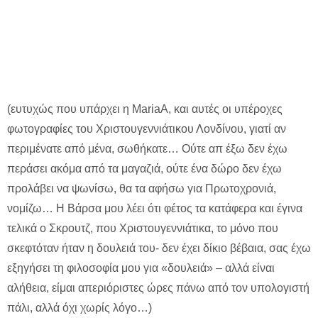
(ευτυχώς που υπάρχει η MariaA, και αυτές οι υπέροχες
φωτογραφίες του Χριστουγεννιάτικου Λονδίνου, γιατί αν
περιμένατε από μένα, σωθήκατε… Ούτε απ έξω δεν έχω
περάσει ακόμα από τα μαγαζιά, ούτε ένα δώρο δεν έχω
προλάβει να ψωνίσω, θα τα αφήσω για Πρωτοχρονιά,
νομίζω… Η Βάρσα μου λέει ότι φέτος τα κατάφερα και έγινα
τελικά ο Σκρουτζ, που Χριστουγεννιάτικα, το μόνο που
σκεφτόταν ήταν η δουλειά του- δεν έχει δίκιο βέβαια, σας έχω
εξηγήσει τη φιλοσοφία μου για «δουλειά» – αλλά είναι
αλήθεια, είμαι απεριόριστες ώρες πάνω από τον υπολογιστή
πάλι, αλλά όχι χωρίς λόγο…)