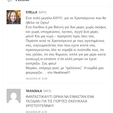
STELLA
SAYS:
Ενα πολύ μεγάλο ΑΧ!!!!!, για τα Χριστούγεννα που θα
ήθελα να ζήσω!
Ενα Λονδίνο ή μια Βιέννη για δυο μέρες χωρίς σκέψεις
και χωρίς υποχρεώσεις, έγνοιες, άγχη! Δυο μέρες
μόνο! Και μια ευχή – προτροπή προς όλες σας.
Περάστε αυτά τα Χριστούγεννα με τους αγαπημένους
σας, ευγνωμονόντας που τους έχετε κοντά σας,
προσπερνώντας όλα τα στραβά κι ανάποδα τους, ότι
σας χαλάει, ότι σας θυμώνει, απλά για μια μέρα καντε
ανακωχή κι εστιάστε σ΄ότι καλό μπορεί να έχετε
εισπράξει. Σας φιλώ!
Μαράκι, υπέροχο post, με “τρέλλανες”. Η καρδιά μου
φτερουγίζει…. στο Heathrow!!!
24/12/2014 AT 11:09
TASSOULA
SAYS:
ΦΑΝΤΑΣΤΙΚΑ!!!ΤΙ ΩΡΑΙΑ ΝΑ ΕΙΜΑΣΤΑΝ ΕΝΑ
ΤΑΞΙΔΑΚΙ ΓΙΑ ΤΙΣ ΓΙΟΡΤΕΣ ΕΚΕΙ!!ΚΑΛΑ
ΧΡΙΣΤΟΥΓΕΝΝΑ!!!
24/12/2014 AT 11:51