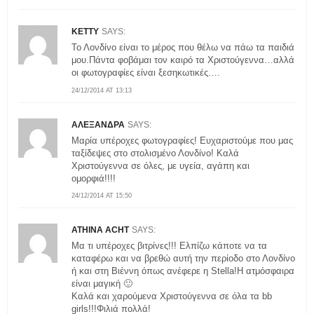
KETTY
SAYS:
Το Λονδίνο είναι το μέρος που θέλω να πάω τα παιδιά
μου.Πάντα φοβάμαι τον καιρό τα Χριστούγεννα…αλλά
οι φωτογραφίες είναι ξεσηκωτικές….
24/12/2014 AT 13:13
ΑΛΕΞΑΝΔΡΑ
SAYS:
Μαρία υπέροχες φωτογραφίες! Ευχαριστούμε που μας
ταξίδεψες στο στολισμένο Λονδίνο! Καλά
Χριστούγεννα σε όλες, με υγεία, αγάπη και
ομορφιά!!!!
24/12/2014 AT 15:50
ATHINA ACHT
SAYS:
Μα τι υπέροχες βιτρίνες!!! Ελπίζω κάποτε να τα
καταφέρω και να βρεθώ αυτή την περίοδο στο Λονδίνο
ή και στη Βιέννη όπως ανέφερε η Stella!Η ατμόσφαιρα
είναι μαγική 🙂
Καλά και χαρούμενα Χριστούγεννα σε όλα τα bb
girls!!!Φιλιά πολλά!