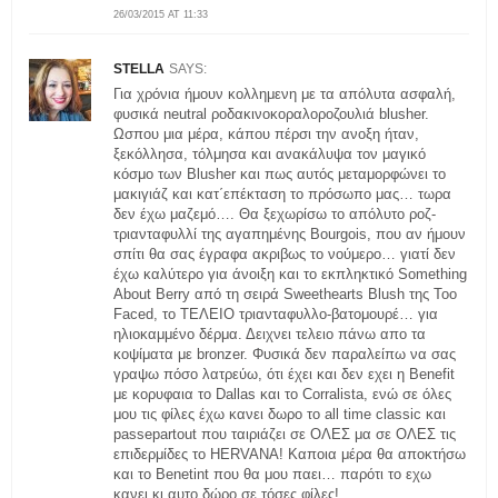
26/03/2015 AT 11:33
STELLA
SAYS:
Για χρόνια ήμουν κολλημενη με τα απόλυτα ασφαλή,
φυσικά neutral ροδακινοκοραλοροζουλιά blusher.
Ωσπου μια μέρα, κάπου πέρσι την ανοξη ήταν,
ξεκόλλησα, τόλμησα και ανακάλυψα τον μαγικό
κόσμο των Blusher και πως αυτός μεταμορφώνει το
μακιγιάζ και κατ΄επέκταση το πρόσωπο μας… τωρα
δεν έχω μαζεμό…. Θα ξεχωρίσω το απόλυτο ροζ-
τριανταφυλλί της αγαπημένης Bourgois, που αν ήμουν
σπίτι θα σας έγραφα ακριβως το νούμερο… γιατί δεν
έχω καλύτερο για άνοιξη και το εκπληκτικό Something
About Berry από τη σειρά Sweethearts Blush της Too
Faced, το ΤΕΛΕΙΟ τριανταφυλλο-βατομουρέ… για
ηλιοκαμμένο δέρμα. Δειχνει τελειο πάνω απο τα
κοψίματα με bronzer. Φυσικά δεν παραλείπω να σας
γραψω πόσο λατρεύω, ότι έχει και δεν εχει η Benefit
με κορυφαια το Dallas και το Corralista, ενώ σε όλες
μου τις φίλες έχω κανει δωρο το all time classic και
passepartout που ταιριάζει σε ΟΛΕΣ μα σε ΟΛΕΣ τις
επιδερμίδες το HERVANA! Καποια μέρα θα αποκτήσω
και το Benetint που θα μου παει… παρότι το εχω
κανει κι αυτο δώρο σε τόσες φίλες!