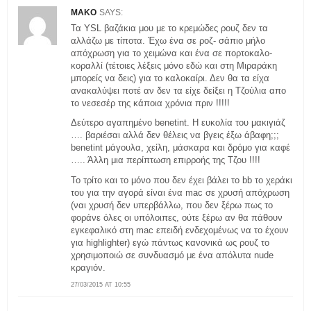
MAKO
SAYS:
Τα YSL βαζάκια μου με το κρεμώδες ρουζ δεν τα
αλλάζω με τίποτα. Έχω ένα σε ροζ- σάπιο μήλο
απόχρωση για το χειμώνα και ένα σε πορτοκαλο-
κοραλλί (τέτοιες λέξεις μόνο εδώ και στη Μιραράκη
μπορείς να δεις) για το καλοκαίρι. Δεν θα τα είχα
ανακαλύψει ποτέ αν δεν τα είχε δείξει η Τζούλια απο
το νεσεσέρ της κάποια χρόνια πριν !!!!!
Δεύτερο αγαπημένο benetint. Η ευκολία του μακιγιάζ
…. βαριέσαι αλλά δεν θέλεις να βγεις έξω άβαφη;;;
benetint μάγουλα, χείλη, μάσκαρα και δρόμο για καφέ
….. Άλλη μια περίπτωση επιρροής της Τζου !!!!
Το τρίτο και το μόνο που δεν έχει βάλει το bb το χεράκι
του για την αγορά είναι ένα mac σε χρυσή απόχρωση
(ναι χρυσή δεν υπερβάλλω, που δεν ξέρω πως το
φοράνε όλες οι υπόλοιπες, ούτε ξέρω αν θα πάθουν
εγκεφαλικό στη mac επειδή ενδεχομένως να το έχουν
για highlighter) εγώ πάντως κανονικά ως ρουζ το
χρησιμοποιώ σε συνδυασμό με ένα απόλυτα nude
κραγιόν.
27/03/2015 AT 10:55