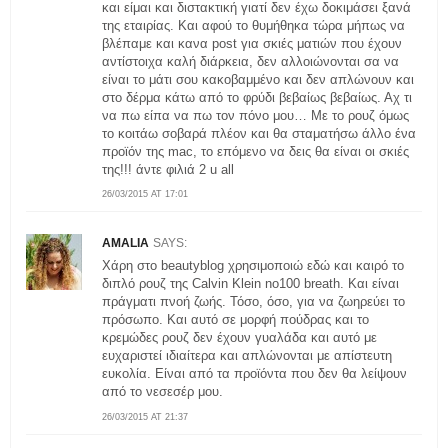
και είμαι και διστακτική γιατί δεν έχω δοκιμάσει ξανά
της εταιρίας. Και αφού το θυμήθηκα τώρα μήπως να
βλέπαμε και κανα post για σκιές ματιών που έχουν
αντίστοιχα καλή διάρκεια, δεν αλλοιώνονται σα να
είναι το μάτι σου κακοβαμμένο και δεν απλώνουν και
στο δέρμα κάτω από το φρύδι βεβαίως βεβαίως. Αχ τι
να πω είπα να πω τον πόνο μου… Με το ρουζ όμως
το κοιτάω σοβαρά πλέον και θα σταματήσω άλλο ένα
πρoϊόν της mac, το επόμενο να δεις θα είναι οι σκιές
της!!! άντε φιλιά 2 u all
26/03/2015 AT 17:01
AMALIA
SAYS:
Χάρη στο beautyblog χρησιμοποιώ εδώ και καιρό το
διπλό ρουζ της Calvin Klein no100 breath. Και είναι
πράγματι πνοή ζωής. Τόσο, όσο, για να ζωηρεύει το
πρόσωπο. Και αυτό σε μορφή πούδρας και το
κρεμώδες ρουζ δεν έχουν γυαλάδα και αυτό με
ευχαριστεί ιδιαίτερα και απλώνονται με απίστευτη
ευκολία. Είναι από τα προϊόντα που δεν θα λείψουν
από το νεσεσέρ μου.
26/03/2015 AT 21:37