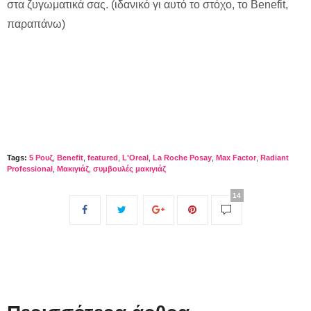
στα ζυγωματικά σας. (ιδανικό γι αυτό το στόχο, το Benefit,
παραπάνω)
Tags:
5 Ρουζ
,
Benefit
,
featured
,
L'Oreal
,
La Roche Posay
,
Max Factor
,
Radiant
Professional
,
Μακιγιάζ
,
συμβουλές μακιγιάζ
14