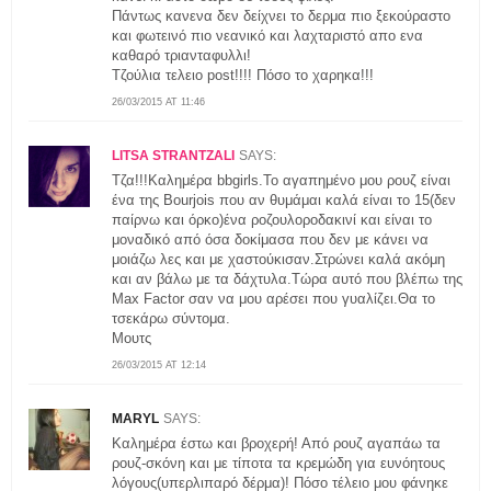
Πάντως κανενα δεν δείχνει το δερμα πιο ξεκούραστο
και φωτεινό πιο νεανικό και λαχταριστό απο ενα
καθαρό τριανταφυλλι!
Τζούλια τελειο post!!!! Πόσο το χαρηκα!!!
26/03/2015 AT 11:46
LITSA STRANTZALI
SAYS:
Τζα!!!Καλημέρα bbgirls.Το αγαπημένο μου ρουζ είναι
ένα της Bourjois που αν θυμάμαι καλά είναι το 15(δεν
παίρνω και όρκο)ένα ροζουλοροδακινί και είναι το
μοναδικό από όσα δοκίμασα που δεν με κάνει να
μοιάζω λες και με χαστούκισαν.Στρώνει καλά ακόμη
και αν βάλω με τα δάχτυλα.Τώρα αυτό που βλέπω της
Max Factor σαν να μου αρέσει που γυαλίζει.Θα το
τσεκάρω σύντομα.
Μουτς
26/03/2015 AT 12:14
MARYL
SAYS:
Καλημέρα έστω και βροχερή! Από ρουζ αγαπάω τα
ρουζ-σκόνη και με τίποτα τα κρεμώδη για ευνόητους
λόγους(υπερλιπαρό δέρμα)! Πόσο τέλειο μου φάνηκε