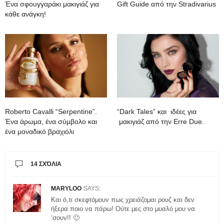
Ένα σφουγγαράκι μακιγιάζ για
Gift Guide από την Stradivarius
κάθε ανάγκη!
Roberto Cavalli “Serpentine”.
“Dark Tales” και ιδέες για
Ένα άρωμα, ένα σύμβολο και
μακιγιάζ από την Erre Due.
ένα μοναδικό βραχιόλι
14 ΣΧΌΛΙΑ
MARYLOO
SAYS:
Και ό,τι σκεφτόμουν πως χρειάζομαι ρουζ και δεν
ήξερα ποιο να πάρω! Ούτε μες στο μυαλό μου να
‘σουν!! 🙂