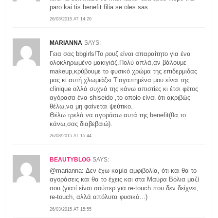
paro kai tis benefit.filia se oles sas…
26/03/2015 AT 14:20
MARIANNA
SAYS:
Γεια σας bbgirls!Το ρουζ είναι απαραίτητο για ένα
ολοκληρωμένο μακιγιάζ.Πολύ απλά,αν βάλουμε
makeup,κρύβουμε το φυσικό χρώμα της επιδερμιδας
μας κι αυτή χλωμιάζει.Τ’αγαπημένα μου είναι της
clinique αλλά συχνά της κάνω απιστίες κι έτσι φέτος
αγόρασα ένα shiseido ,το οποίο είναι ότι ακριβώς
θέλω,να μη φαίνεται ψεύτικο.
Θέλω τρελά να αγοράσω αυτά της benefit(θα το
κάνω,σας διαβεβαιώ).
26/03/2015 AT 15:44
BEAUTYBLOG
SAYS:
@marianna: Δεν έχω καμία αμφιβολία, ότι και θα το
αγοράσεις και θα το έχεις και στα Μαύρα Βόλια μαζί
σου (γιατί είναι σούπερ για re-touch που δεν δείχνει,
re-touch, αλλά απόλυτα φυσικό…)
26/03/2015 AT 15:55