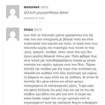
MARIANNA
SAYS:
@JULIA,χαχχαχα!Μαύρα βόλια!
26/03/2015 AT 16:56
ΧΆΙΔΩ
SAYS:
εγώ πάλι τα τελευταία χρόνια χρησιμιποιώ ένα της
mac που σαν αποχρωση με βόλεψε πολύ και είναι
συσκευασία που κρατάει και πολύ, το κακό είναι πως
τελευταία αρχίζω και παρατηρώ πως τελικά τα mac
-ρουζ, κραγιον, πουδρα, σκιες- αυτά που έχω δεν
έχουν μεγάλη διάρκεια πάνω μου. Πολύ φιβάμαι πως
είναι τελικά μία πολυδιαφημιζόμενη εταιρία με μέτρια
ποιότητα και υψηλές τιμέςγια αυτό που δίνει. Πέρυσι
άλλαξα την πούδρα μου και πηγα στην αντιλιακή της
shiseido και σώθηκα από όλες τιςπλευρές και κυρίως
τη διάρκεια σε ώρες αλλά και σε αίσθηση, δε σπάει δε
λασπίζει δεν μένει κάπου και αλλού φεύγει,
τσεκαρισμένω σε καλοκαιρινούς μήνες. Τώρα είμαι
στη φάση αλλάγής του ρουζ mac και για να πω την
αλήθεια έχω βάλει στο μάτι ένα από τη σειρά της
estee lauder, καμιά που να έχει εμπειρία από το
συγκεκριμένο? αυτό της maxfactor δείχνει ενδιαφέρον