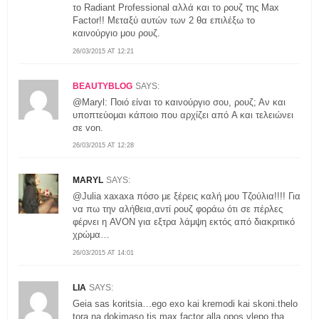
το Radiant Professional αλλά και το ρουζ της Max
Factor!! Μεταξύ αυτών των 2 θα επιλέξω το
καινούργιο μου ρουζ.
26/03/2015 AT 12:21
BEAUTYBLOG
SAYS:
@Maryl: Ποιό είναι το καινούργιο σου, ρουζ; Αν και
υποπτεύομαι κάποιο που αρχίζει από A και τελειώνει
σε von.
26/03/2015 AT 12:28
MARYL
SAYS:
@Julia xaxaxa πόσο με ξέρεις καλή μου Τζούλια!!!! Για
να πω την αλήθεια,αντί ρουζ φοράω ότι σε πέρλες
φέρνει η AVON για εξτρα λάμψη εκτός από διακριτικό
χρώμα…
26/03/2015 AT 14:01
LIA
SAYS:
Geia sas koritsia…ego exo kai kremodi kai skoni.thelo
tora na dokimaso tis max factor alla opos vlepo tha