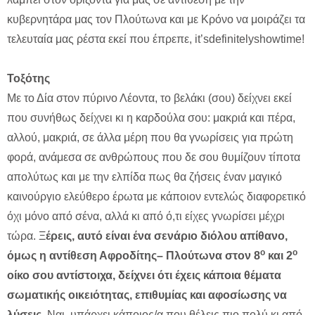
κυβερνητάρα μας τον Πλούτωνα και με Κρόνο να μοιράζει τα
τελευταία μας ρέστα εκεί που έπρεπε, it’sdefinitelyshowtime!
Τοξότης
Με το Δία στον πύρινο Λέοντα, το βελάκι (σου) δείχνει εκεί
που συνήθως δείχνει κι η καρδούλα σου: μακριά και πέρα,
αλλού, μακριά, σε άλλα μέρη που θα γνωρίσεις για πρώτη
φορά, ανάμεσα σε ανθρώπους που δε σου θυμίζουν τίποτα
απολύτως και με την ελπίδα πως θα ζήσεις έναν μαγικό
καινούργιο ελεύθερο έρωτα με κάποιον εντελώς διαφορετικό
όχι μόνο από σένα, αλλά κι από ό,τι είχες γνωρίσει μέχρι
τώρα. Ξ
έρεις, αυτό είναι ένα σενάριο διόλου απίθανο,
ο
ο
όμως η αντίθεση Αφροδίτης– Πλούτωνα στον 8
και 2
οίκο σου αντίστοιχα, δείχνει ότι έχεις κάποια θέματα
σωματικής οικειότητας, επιθυμίας και αφοσίωσης να
λύσεις
. Ναι, υπάρχει κάποιος/α που θέλεις πιο πολύ κι από