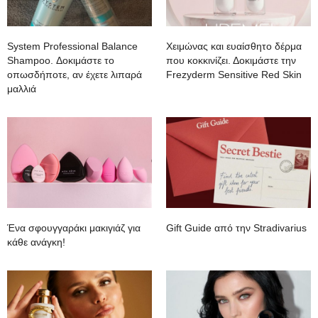
System Professional Balance
Χειμώνας και ευαίσθητο δέρμα
Shampoo. Δοκιμάστε το
που κοκκινίζει. Δοκιμάστε την
οπωσδήποτε, αν έχετε λιπαρά
Frezyderm Sensitive Red Skin
μαλλιά
Ένα σφουγγαράκι μακιγιάζ για
Gift Guide από την Stradivarius
κάθε ανάγκη!