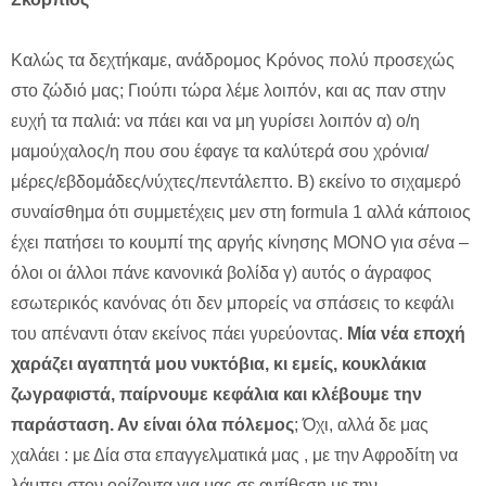
Καλώς τα δεχτήκαμε, ανάδρομος Κρόνος πολύ προσεχώς
στο ζώδιό μας; Γιούπι τώρα λέμε λοιπόν, και ας παν στην
ευχή τα παλιά: να πάει και να μη γυρίσει λοιπόν α) ο/η
μαμούχαλος/η που σου έφαγε τα καλύτερά σου χρόνια/
μέρες/εβδομάδες/νύχτες/πεντάλεπτο. Β) εκείνο το σιχαμερό
συναίσθημα ότι συμμετέχεις μεν στη formula 1 αλλά κάποιος
έχει πατήσει το κουμπί της αργής κίνησης ΜΟΝΟ για σένα –
όλοι οι άλλοι πάνε κανονικά βολίδα γ) αυτός ο άγραφος
εσωτερικός κανόνας ότι δεν μπορείς να σπάσεις το κεφάλι
του απέναντι όταν εκείνος πάει γυρεύοντας.
Μία νέα εποχή
χαράζει αγαπητά μου νυκτόβια, κι εμείς, κουκλάκια
ζωγραφιστά, παίρνουμε κεφάλια και κλέβουμε την
παράσταση. Αν είναι όλα πόλεμος
; Όχι, αλλά δε μας
χαλάει : με Δία στα επαγγελματικά μας , με την Αφροδίτη να
λάμπει στον ορίζοντα για μας σε αντίθεση με την