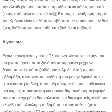
την ελευθερία σου, οπότε τι προτίθεσαι να κάνεις για αυτό
(εκτός από συγκλονιστικό σεξ); Επίσης, η ανάδρομη πορεία
του Κρόνου είναι σε θέση να σβήσει τη «φωτιά» σου, αν δεν
έχεις διάθεση για συναισθήματα βαθιά και σοβαρά.
Αιγόκερως
Ξέρω τι σκέφτεσαι για τον Πλούτωνα. «Μπορεί να μην τον
ενεργοποιήσει τίποτα ξανά τον καταραμένο μέχρι να
ξεκουμπιστεί από το ζώδιό μου;» Αμ δε. Αυτή πχ την
εβδομάδα, η εντονότατη αντίθεσή του με την Αφροδίτη, σε
εμπλέκει σε μία δίνη, όπου ο/η σύντροφός σου επιδεικνύει
μία άκρως υποκειμενική και συναισθηματική συμπεριφορά
την οποία όχι μόνο δυσκολεύεσαι να διαχειριστείς, αλλά σου
κλονίζει και ολόκληρη τη δομή που προσπαθείς (με το
σκληρό τρόπο του Πλούτωνα) να χτίσεις.
Ίσως πρέπει να