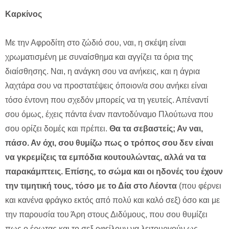
Καρκίνος
Με την Αφροδίτη στο ζώδιό σου, ναι, η σκέψη είναι
χρωματισμένη με συναίσθημα και αγγίζει τα όρια της
διαίσθησης. Ναι, η ανάγκη σου να ανήκεις, και η άγρια
λαχτάρα σου να προστατέψεις όποιον/α σου ανήκει είναι
τόσο έντονη που σχεδόν μπορείς να τη γευτείς. Απέναντί
σου όμως, έχεις πάντα έναν παντοδύναμο Πλούτωνα που
σου ορίζει δομές και πρέπει.
Θα τα σεβαστείς; Αν ναι,
πάσο. Αν όχι, σου θυμίζω πως ο τρόπος σου δεν είναι
να γκρεμίζεις τα εμπόδια κουτουλώντας, αλλά να τα
παρακάμπτεις. Επίσης, το σώμα και οι ηδονές του έχουν
την τιμητική τους, τόσο με το Δία στο Λέοντα
(που φέρνει
και κανένα φράγκο εκτός από πολύ και καλό σεξ) όσο και με
την παρουσία του Άρη στους Διδύμους, που σου θυμίζει
πως ο έρωτας και το σεξ οφείλουν να λειτουργούν ως