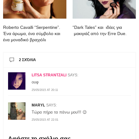
Roberto Cavalli “Serpentine”.
“Dark Tales” και ιδέες για
Ένα άρωμα, ένα σύμβολο και
μακιγιάζ από την Erre Due.
ένα μοναδικό βραχιόλι
2 ΣΧΌΛΙΑ
LITSA STRANTZALI
SAYS:
ουφ
25/05/2015 AT 20:11
MARYL
SAYS:
Τώρα πήρα τα πάνω μου!!! 😉
25/05/2015 AT 22:01
Αφήστε το σχόλιο σας