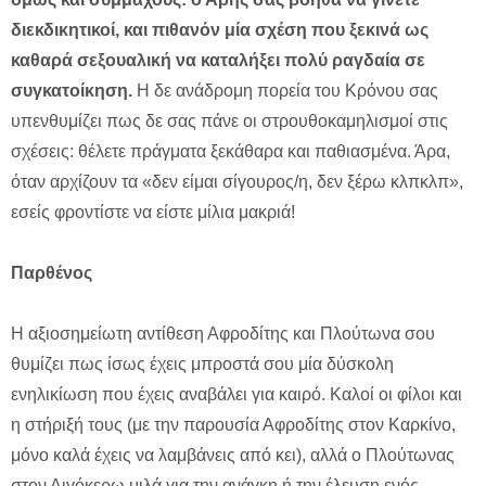
διεκδικητικοί, και πιθανόν μία σχέση που ξεκινά ως
καθαρά σεξουαλική να καταλήξει πολύ ραγδαία σε
συγκατοίκηση.
Η δε ανάδρομη πορεία του Κρόνου σας
υπενθυμίζει πως δε σας πάνε οι στρουθοκαμηλισμοί στις
σχέσεις: θέλετε πράγματα ξεκάθαρα και παθιασμένα. Άρα,
όταν αρχίζουν τα «δεν είμαι σίγουρος/η, δεν ξέρω κλπκλπ»,
εσείς φροντίστε να είστε μίλια μακριά!
Παρθένος
Η αξιοσημείωτη αντίθεση Αφροδίτης και Πλούτωνα σου
θυμίζει πως ίσως έχεις μπροστά σου μία δύσκολη
ενηλικίωση που έχεις αναβάλει για καιρό. Καλοί οι φίλοι και
η στήριξή τους (με την παρουσία Αφροδίτης στον Καρκίνο,
μόνο καλά έχεις να λαμβάνεις από κει), αλλά ο Πλούτωνας
στον Αιγόκερω μιλά για την ανάγκη ή την έλευση ενός