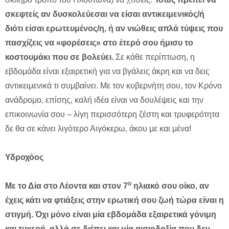
σκεφτείς αν δυσκολεύεσαι να είσαι αντικειμενικός/ή
διότι είσαι ερωτευμένος/η, ή αν νιώθεις απλά τύψεις που
πασχίζεις να «φορέσεις» στο έτερό σου ήμισυ το
κοστουμάκι που σε βολεύει.
Σε κάθε περίπτωση, η
εβδομάδα είναι εξαιρετική για να βγάλεις άκρη και να δεις
αντικειμενικά τι συμβαίνει. Με τον κυβερνήτη σου, τον Κρόνο
ανάδρομο, επίσης, καλή ιδέα είναι να δουλέψεις και την
επικοινωνία σου – λίγη περισσότερη ζέστη και τρυφερότητα
δε θα σε κάνει λιγότερο Αιγόκερω, άκου με και μένα!
Υδροχόος
ο
Με το Δία στο Λέοντα και στον 7
ηλιακό σου οίκο, αν
έχεις κάτι να φτιάξεις στην ερωτική σου ζωή τώρα είναι η
στιγμή. Όχι μόνο είναι μία εβδομάδα εξαιρετικά γόνιμη
και τυχερή, αλλά σε διέπει και μία αισιοδοξία που δεν