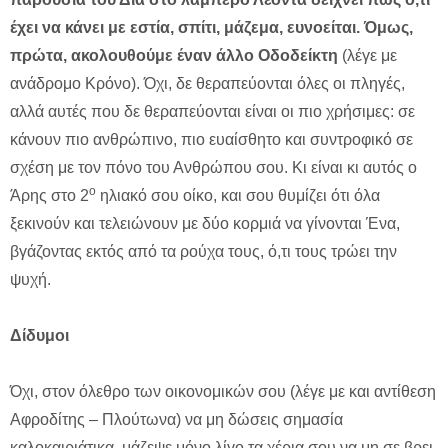
έχει να κάνει με εστία, σπίτι, μάζεμα, ευνοείται. Όμως,
πρώτα, ακολουθούμε έναν άλλο Οδοδείκτη
(λέγε με
ανάδρομο Κρόνο). Όχι, δε θεραπεύονται όλες οι πληγές,
αλλά αυτές που δε θεραπεύονται είναι οι πιο χρήσιμες: σε
κάνουν πιο ανθρώπινο, πιο ευαίσθητο και συντροφικό σε
σχέση με τον πόνο του Ανθρώπου σου. Κι είναι κι αυτός ο
ο
Άρης στο 2
ηλιακό σου οίκο, και σου θυμίζει ότι όλα
ξεκινούν και τελειώνουν με δύο κορμιά να γίνονται Ένα,
βγάζοντας εκτός από τα ρούχα τους, ό,τι τους τρώει την
ψυχή.
Δίδυμοι
Όχι, στον όλεθρο των οικονομικών σου (λέγε με και αντίθεση
Αφροδίτης – Πλούτωνα) να μη δώσεις σημασία
καλοκαιριάτικα, μάζεψε μόνο λίγο τα χέρια σου να μη σε βρει