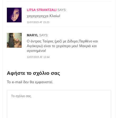
LITSA STRANTZALI
SAYS:
χαχαχαχαχχα.Κλαίω!
11/07/2015 AT 15:23
MARYL
SAYS:
Ο άντρας Ταύρος (μαζί με Δίδυμο,Παρθένο και
Αιγόκερω) είναι το χειρότερο μου! Μακριά και
αγαπημένοι!
12/07/2015 AT 13:44
Αφήστε το σχόλιο σας
Το e-mail δεν θα εμφανιστεί.