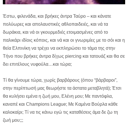
Έστω, φιλενάδα, και βρήκες άντρα Ταύρο – και κάνατε
πολύωρες και απολαυστικές αθλοπαιδειές, και νά τα
δωράκια, και νά οι γκουρμεδιές ετοιμασμένες από το
παλικάρι ιδίοις κόποις, και νά και οι γνωριμίες με το σόι και η
θεία Ελπινίκη να τρέχει να εκπληρώσει το τάμα της στην
Τήνο που βρήκες άντρα δίχως piercing και τατουάζ και θα σε
δει επιτέλους νυφούλα…και τώρα;
Τί θα γίνουμε τώρα, χωρίς βαρβάρους (όπου “βάρβαροι”,
στην περίπτωσή μας θεωρήστε τα άστατα μεταβλητά); Έτσι
θα κυλήσει εμένα η ζωή μου, Ελένη μου; Με παντόφλα,
καναπέ και Champions League; Με Καμένα Βούρλα κάθε
καλοκαίρι; Τί να τις κάνω εγώ τις καταθέσεις άμα δε ζω τη
ζωή μου;;;