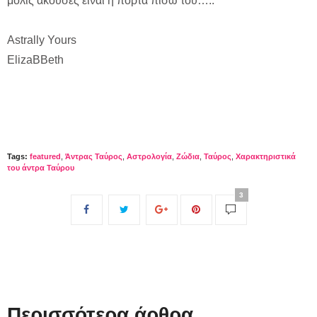
μόλις άκουσες είναι η πόρτα πίσω του…..
Astrally Yours
ElizaBBeth
Tags:
featured
,
Άντρας Ταύρος
,
Αστρολογία
,
Ζώδια
,
Ταύρος
,
Χαρακτηριστικά
του άντρα Ταύρου
3
Περισσότερα άρθρα