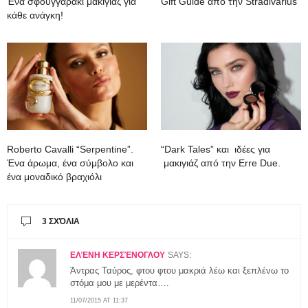
Ένα σφουγγαράκι μακιγιάζ για
Gift Guide από την Stradivarius
κάθε ανάγκη!
Roberto Cavalli “Serpentine”.
“Dark Tales” και ιδέες για
Ένα άρωμα, ένα σύμβολο και
μακιγιάζ από την Erre Due.
ένα μοναδικό βραχιόλι
3 ΣΧΌΛΙΑ
ΕΛΈΝΗ ΚΕΡΣΈΝΟΓΛΟΥ
SAYS:
Άντρας Ταύρος, φτου φτου μακριά λέω και ξεπλένω το
στόμα μου με μερέντα….
11/07/2015 AT 11:37