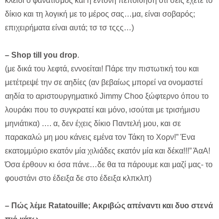
κλειδί ο φανατισμός και η έντονη πεποίθηση ότι σεις έχετε το
δίκιο και τη λογική με το μέρος σας…μα, είναι σοβαρός;
επιχειρήματα είναι αυτά; τσ τσ τςςς…)
– Shop till you drop
.
(με δικά του λεφτά, εννοείται! Πάρε την πιστωτική του και
μετέτρεψέ την σε αηδίες (αν βεβαίως μπορεί να ονομαστεί
αηδία το αριστουργηματικό Jimmy Choo ξώφτερνο όπου το
λουράκι που το συγκρατεί και μόνο, ισούται με τρισήμισυ
μηνιάτικα) …. α, δεν έχεις δίκιο Παντελή μου, και σε
παρακαλώ μη μου κάνεις εμένα τον Τάκη το Χορν!” Ένα
εκατομμύριο εκατόν μία χιλιάδες εκατόν μία και δέκα!!!” ΆαΑ!
Όσα έρθουν κι όσα πάνε…δε θα τα πάρουμε και μαζί μας- το
φουστάνι στο έδειξα δε στο έδειξα κλπκλπ)
– Πώς λέμε Ratatouille; Ακριβώς απέναντι και δυο στενά