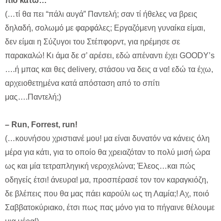
πιό κάτω…
(…τί θα πει “πάλι αυγά” Παντελή; σαν τί ήθελες να βρεις
δηλαδή, σολωμό με φαρφάλες; Εργαζόμενη γυναίκα είμαι,
δεν είμαι η Σύζυγοι του Στέπφορντ, για ηρέμησε σε
παρακαλώ! Κι άμα δε σ’ αρέσει, εδώ απέναντι έχει GOODY’s
….ή μπας και θες delivery, στάσου να δεις α να! εδώ τα έχω,
αρχειοθετημένα κατά απόσταση από το σπίτι
μας….Παντελή;)
– Run, Forrest, run!
(…κουνήσου χριστιανέ μου! μα είναι δυνατόν να κάνεις όλη
μέρα για κάτι, για το οποίο θα χρειαζόταν το πολύ μισή ώρα
ως και μία τετραπληγική νεροχελώνα; Έλεος…και πώς
οδηγείς έτσι! άνευρα! μα, προσπέρασέ τον τον καραγκιόζη,
δε βλέπεις που θα μας πάει καρούλι ως τη Λαμία;! Αχ, ποιό
Σαββατοκύριακο, έτσι πως πας μόνο για το πήγαινε θέλουμε