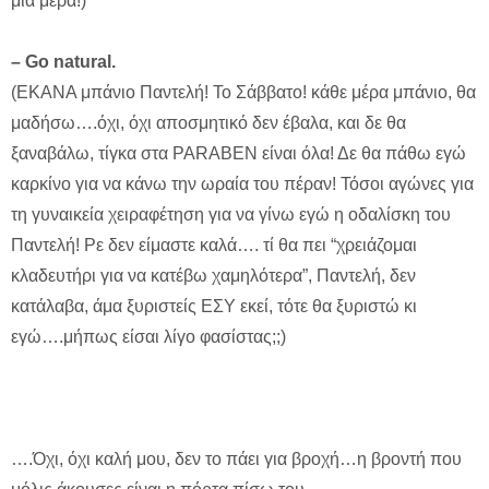
μια μέρα!)
– Go natural.
(ΕΚΑΝΑ μπάνιο Παντελή! Το Σάββατο! κάθε μέρα μπάνιο, θα
μαδήσω….όχι, όχι αποσμητικό δεν έβαλα, και δε θα
ξαναβάλω, τίγκα στα PARABEN είναι όλα! Δε θα πάθω εγώ
καρκίνο για να κάνω την ωραία του πέραν! Τόσοι αγώνες για
τη γυναικεία χειραφέτηση για να γίνω εγώ η οδαλίσκη του
Παντελή! Ρε δεν είμαστε καλά…. τί θα πει “χρειάζομαι
κλαδευτήρι για να κατέβω χαμηλότερα”, Παντελή, δεν
κατάλαβα, άμα ξυριστείς ΕΣΥ εκεί, τότε θα ξυριστώ κι
εγώ….μήπως είσαι λίγο φασίστας;;)
….Όχι, όχι καλή μου, δεν το πάει για βροχή…η βροντή που