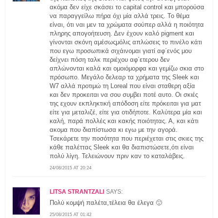
ακόμα δεν είχε σκάσει το capital control και μπορούσα
να παραγγείλω πήρα όχι μία αλλά τρεις. Το θέμα
είναι, ότι ναι μεν τα χρώματα σούπερ αλλά η ποιότητα
πληρης απογοήτευση. Δεν έχουν καλό pigment και
γίνονται σκόνη αμέσωςμόλις απλώσεις το πινέλο κάτι
που εγω προσωπικά σιχάινομαι γιατί αφ΄ενός μου
δείχνει πόση ταλκ περιέχου αφ΄ετερου δεν
απλώνονται καλά και ομοιόμορφα και γεμίζω σκια στο
πρόσωπο. Μεγάλο δελεαρ τα χρήματα της Sleek και
W7 αλλά προτιμώ τη Loreal που είναι σταθερη αξία
και δεν προκειται να σου συμβει ποτέ αυτο. Οι σκιές
της εχουν εκπληκτική απόδοση είτε πρόκειται για ματ
είτε για μεταλιζέ, είτε για οτιδήποτε. Καλύτερα μία και
καλή, παρά πολλές και κακής ποιότητας. Α, και κάτι
ακομα που διαπίστωσα κι εγω με την αγορά.
Τσεκάρετε την ποσότητα που περιέχεται στις σκιες της
κάθε παλέττας Sleek και θα διαπιστώσετε,ότι είναι
πολύ λίγη. Τελειώνουν πριν καν το καταλάβεις.
24/08/2015 AT 20:24
LITSA STRANTZALI
SAYS:
Πολύ κομψή παλέτα,τέλεια θα έλεγα 🙂
25/08/2015 AT 01:42