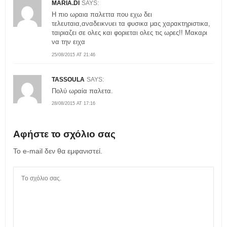
MARIA.DI
SAYS:
Η πιο ωραια παλεττα που εχω δει
τελευταια,αναδεικνυει τα φυσικα μας χαρακτηριστικα,
ταιριαζει σε ολες και φοριεται ολες τις ωρες!! Μακαρι
να την ειχα
25/08/2015 AT 21:46
TASSOULA
SAYS:
Πολύ ωραία παλετα.
28/08/2015 AT 17:16
Αφήστε το σχόλιο σας
Το e-mail δεν θα εμφανιστεί.