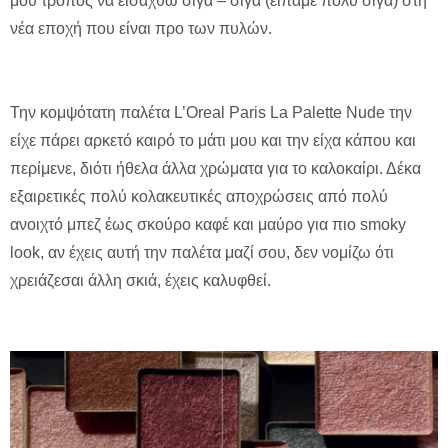
μου τρόπος να εισαχθώ σιγά – σιγά (είπαμε πολύ σιγά) στη
νέα εποχή που είναι προ των πυλών.
Την κομψότατη παλέτα L’Oreal Paris La Palette Nude την
είχε πάρει αρκετό καιρό το μάτι μου και την είχα κάπου και
περίμενε, διότι ήθελα άλλα χρώματα για το καλοκαίρι. Δέκα
εξαιρετικές πολύ κολακευτικές αποχρώσεις από πολύ
ανοιχτό μπεζ έως σκούρο καφέ και μαύρο για πιο smoky
look, αν έχεις αυτή την παλέτα μαζί σου, δεν νομίζω ότι
χρειάζεσαι άλλη σκιά, έχεις καλυφθεί.