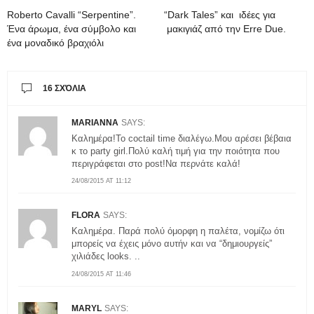
Roberto Cavalli “Serpentine”.
“Dark Tales” και ιδέες για
Ένα άρωμα, ένα σύμβολο και
μακιγιάζ από την Erre Due.
ένα μοναδικό βραχιόλι
16 ΣΧΌΛΙΑ
MARIANNA
SAYS:
Καλημέρα!Το coctail time διαλέγω.Μου αρέσει βέβαια
κ το party girl.Πολύ καλή τιμή για την ποιότητα που
περιγράφεται στο post!Να περνάτε καλά!
24/08/2015 AT 11:12
FLORA
SAYS:
Καλημέρα. Παρά πολύ όμορφη η παλέτα, νομίζω ότι
μπορείς να έχεις μόνο αυτήν και να “δημιουργείς”
χιλιάδες looks. ..
24/08/2015 AT 11:46
MARYL
SAYS: