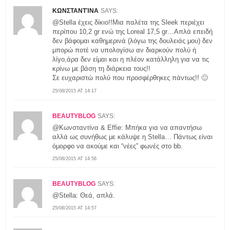
ΚΩΝΣΤΑΝΤΊΝΑ
SAYS:
@Stella έχεις δίκιο!!Μια παλέτα της Sleek περιέχει
περίπου 10,2 gr ενώ της Loreal 17,5 gr…Απλά επειδή
δεν βάφομαι καθημερινά (λόγω της δουλειάς μου) δεν
μπορώ ποτέ να υπολογίσω αν διαρκούν πολύ ή
λίγο,άρα δεν είμαι και η πλέον κατάλληλη για να τις
κρίνω με βάση τη διάρκεια τους!!
Σε ευχαριστώ πολύ που προσφέρθηκες πάντως!! 🙂
25/08/2015 AT 14:17
BEAUTYBLOG
SAYS:
@Κωνσταντίνα & Effie: Mπήκα για να απαντήσω
αλλά ως συνήθως με κάλυψε η Stella… Πάντως είναι
όμορφο να ακούμε και “νέες” φωνές στο bb.
25/08/2015 AT 14:56
BEAUTYBLOG
SAYS:
@Stella: Θεά, απλά.
25/08/2015 AT 14:57