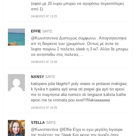
(αφού με 20 ευρώ μπορώ να αγοράσω περισσότερες
από 1).
24/08/2015 AT 13:25
EFFIE
SAYS:
@Κωνστσντινα Δυστυχως συμφωνω . Απογοητευτηκα
απ τη διαρκεια των χρωματων. Οντως με αυτα τα
λεφτα παιρνω 2 παλετες sleek η 3 w7. Aλλα δε μπορω
να αντισταθω στις παλετες….
24/08/2015 AT 15:58
NANSY
SAYS:
kalispera julia bbgirls!! poly oraies oi protasei makigiaz
k fysika h paleta ayti einai oti prepei gia ayti tin epoxi
me to mayrisma alla nomizo oti tergiazei kalista kathe
epoxi me ta xromata pou exei!!!filakiaaaaaaa
24/08/2015 AT 19:59
STELLA
SAYS:
@Κωνσταντίνα @Effie Είχα κι εγω μεγάλη λιγούρα
της παλέττες της Sleek Και φέτος την άνοιξη όταν