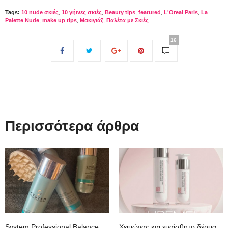
Tags:
10 nude σκιές
,
10 γήινες σκιές
,
Beauty tips
,
featured
,
L'Oreal Paris
,
La
Palette Nude
,
make up tips
,
Μακιγιάζ
,
Παλέτα με Σκιές
16
Περισσότερα άρθρα
System Professional Balance
Χειμώνας και ευαίσθητο δέρμα