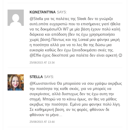
ΚΩΝΣΤΑΝΤΊΝΑ
SAYS:
@Stella για τις παλέτες της Sleek δεν το γνώριζα
αυτό,οπότε ευχαριστώ που το επισήμανες γιατί ήθελα
να τις δοκιμάσω!Οι W7 με μία βάση έχουν πολύ καλή
διάρκεια και απόδοση (δεν τις έχω χρησιμοποιήσει
χωρίς βάση).Πάντως και της Loreal μου φάνηκε μικρή
η ποσότητα αλλά για να το λες θα της δώσω μια
ευκαιρία καθώς δεν έχω ξαναδοκιμάσει σκιές της.
@Effie έχεις δίκιο!ποτέ μια παλέτα δεν είναι αρκετή 😉
25/08/2015 AT 13:34
STELLA
SAYS:
@Κωνσταντίνα Θα μπορούσα να σου γράψω ακριβως
την ποσότητα της καθε σκιάς, για να μπορείς να
συγκρίνσεις, αλλά δυστυχως δεν τις έχω αυτη την
στιγμή. Μπορώ να το κάνω όμως, αν θες να μάθεις
ακριβως την ποσότητα. Εμένα μου φανηκε πολύ λίγη.
Σε καθημερινή βαση, αν τις φοράς, φθάνουν δε
φθάνουν το μήνα…
25/08/2015 AT 13:44