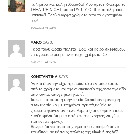
Καλημέρα και καλή εβδομάδα! Μου άρεσε ιδιαίτερα το
THEATRE NIGHT και το PARTY GIRL,καταπληκτικά
μακιγιάζ! Πολύ όμορφα χρώματα από τα αγαπημένα
μου!
24/08/2015 AT 11:49
MAKO
SAYS:
Πάρα πολύ ωραία παλέτα. Εδώ και καιρό σκεφτόμουν
να αγοράσω μια με αντίστοιχα χρώματα. 🙂
24/08/2015 AT 12:39
ΚΩΝΣΤΑΝΤΊΝΑ
SAYS:
Αν και όταν την είχα πρωτοδεί είχα εντυπωσιαστεί
από τα χρώματα και την συσκευασία της,όταν την είδα
από κοντά..απογεητεύτηκα. 🙁
Ίσως η κατάσταση στην οποία βρισκόταν η ανοιχτή
συσκευασία να με επηρέασε αρκετά,καθώς τα
χρώματα φαίνονταν πολύ θαμπά (και σκέφτηκα-ίσως
λανθασμένα-ότι μετά από κάποιες χρήσεις να γίνει
έτσι και σε εμένα).
Θεωρώ ότι για αυτά τα χρήματα θα προτιμούσα να
επενδύσω σε κάποιες παλέτες της sleek ή της W7