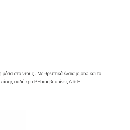
έσα στο ντους . Με θρεπτικά έλαια jojoba και το
πίσης ουδέτερο PH και βιταμίνες Α & Ε.