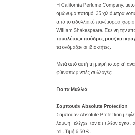
Η California Perfume Company, μετ
ομώνυμο ποταμό, 35 χιλιόμετρα νοτι
από το ειδυλλιακό πανέμορφο χωριουδ
William Shakespeare. Εκείνη την επ
τουαλέτας» πούδρες ρουζ και κραγ
τα ονόμαζαν οι ιδιοκτήτες.
Mετά από αυτή τη μικρή ιστορική ανα
φθινοπωρινπές συλλογές:
Για τα Μαλλιά
Σαμπουάν
Absolute Protection
Σαμπουάν Absolute Protection μεφίλτρ
λάμψη , ελέγχει τον επιπλέον όγκο , α
ml . Τιμή 6,50 € .