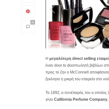
11
Η
μεγαλύτερη direct selling εταιρ
έναν door to doorπωλητή βιβλίων στ
προς το ζην ο McConnell αποφάσισε τ
ξεκίνησε η μικρή του εταιρεία στο ν
Το 1892, ο συνέταιρός του ο οποίος ζ
γίνει
California Perfume Company