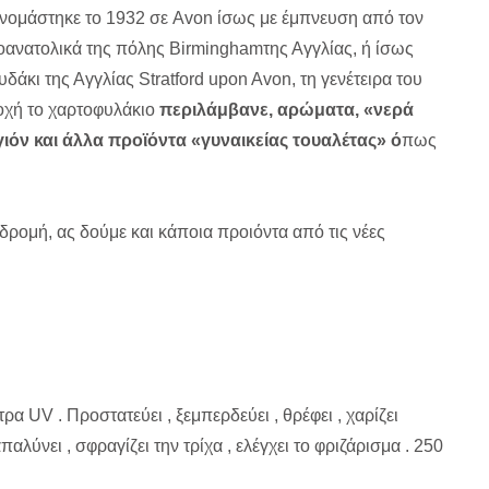
ονομάστηκε το 1932 σε Avon ίσως με έμπνευση από τον
οανατολικά της πόλης Birminghamτης Αγγλίας, ή ίσως
άκι της Αγγλίας Stratford upon Avon, τη γενέτειρα του
οχή το χαρτοφυλάκιο
περιλάμβανε, αρώματα, «νερά
ιόν και άλλα προϊόντα «γυναικείας τουαλέτας» ό
πως
δρομή, ας δούμε και κάποια προιόντα από τις νέες
α UV . Προστατεύει , ξεμπερδεύει , θρέφει , χαρίζει
παλύνει , σφραγίζει την τρίχα , ελέγχει το φριζάρισμα . 250