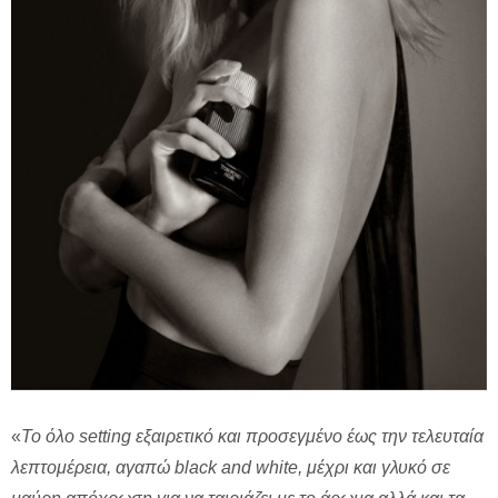
«
Το όλο
setting
εξαιρετικό και προσεγμένο έως την τελευταία
λεπτομέρεια, αγαπώ
black
and
white
, μέχρι και γλυκό σε