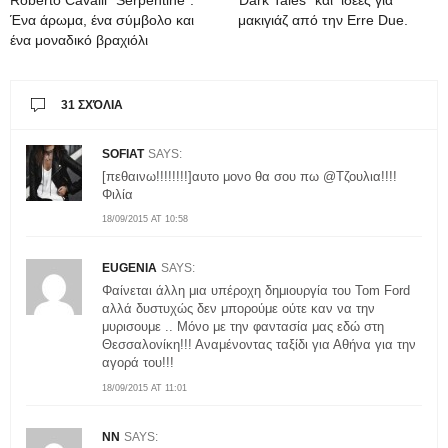
Ένα άρωμα, ένα σύμβολο και
μακιγιάζ από την Erre Due.
ένα μοναδικό βραχιόλι
31 ΣΧΌΛΙΑ
SOFIAT
SAYS:
[πεθαινω!!!!!!!!]αυτο μονο θα σου πω @Τζουλια!!!!
Φιλία
18/09/2015 AT 10:58
EUGENIA
SAYS:
Φαίνεται άλλη μια υπέροχη δημιουργία του Tom Ford
αλλά δυστυχώς δεν μπορούμε ούτε καν να την
μυρισουμε .. Μόνο με την φαντασία μας εδώ στη
Θεσσαλονίκη!!! Αναμένοντας ταξίδι για Αθήνα για την
αγορά του!!!
18/09/2015 AT 11:01
NN
SAYS: