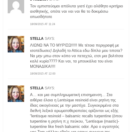
Τον εμπιστεύομαι απόλυτα γιατί έχει αλάθητο κριτήριο
αισθητικής, οπότε ναι ναι ναι θα το δοκιμάσω
οπωσδήποτε
18/09/2015 AT 11:24
STELLA
SAYS:
ΛΙΩΝΩ ΝΑ ΤΟ ΜΥΡΙΣΩ!!!!! Με τέτοια περιγραφή με
ισοπέδωσες! Δηλαδή το Αttica εδω δίπλα μου τιποτα?
Να μην μπω στον κόπο να πεταχτώ, ετσι μια βολτίτσα
καλέ κυρία???? Και ναι, τα μπουκάλια του είναι
ΜΟΝΑΔΙΚΑ!!!!
18/09/2015 AT 12:00
STELLA
SAYS:
Α… και μια συμπληρωματική επισημανση… Στα
αιθέρια έλαια η Lentsique resinoid είναι ρητίνη της
ίδιας οικογένειας με την μαστίχα. Συγκεκριμένα στα
διεθνή λεξικά αρωματοθεραπείας ορίζονται ως εξής
“lentisque resinoid – balsamic recalls turpentine (όπου
turpentine η ρητίνη π.χ πεύκου, “Lentisque (mastic)-
turpentine like fresh balsamic odor. Αρα ο αγαπητός
μας Tom μάλλον εβαλε μια εσανς συγγενη της