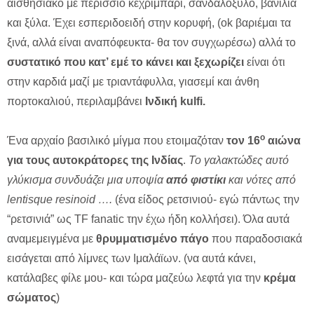
αισθησιακό με περίσσιο κεχριμπάρι, σανδαλόξυλο, βανίλια
και ξύλα. Έχει εσπεριδοειδή στην κορυφή, (ok βαριέμαι τα
ξινά, αλλά είναι αναπόφευκτα- θα τον συγχωρέσω) αλλά το
συστατικό που κατ’ εμέ το κάνει και ξεχωρίζει
είναι ότι
στην καρδιά μαζί με τριαντάφυλλα, γιασεμί και άνθη
πορτοκαλιού, περιλαμβάνει
Ινδική kulfi.
ο
Ένα αρχαίο βασιλικό μίγμα που ετοιμαζόταν
τον 16
αιώνα
για τους αυτοκράτορες της Ινδίας
.
Το γαλακτώδες αυτό
γλύκισμα συνδυάζει μια υποψία
από φιστίκι
και νότες από
lentisque resinoid ….
(ένα είδος ρετσινιού- εγώ πάντως την
“ρετσινιά” ως TF fanatic την έχω ήδη κολλήσει). Όλα αυτά
αναμεμειγμένα με
θρυμματισμένο πάγο
που παραδοσιακά
εισάγεται από λίμνες των Ιμαλάϊων. (να αυτά κάνει,
κατάλαβες φίλε μου- και τώρα μαζεύω λεφτά για την
κρέμα
σώματος
)