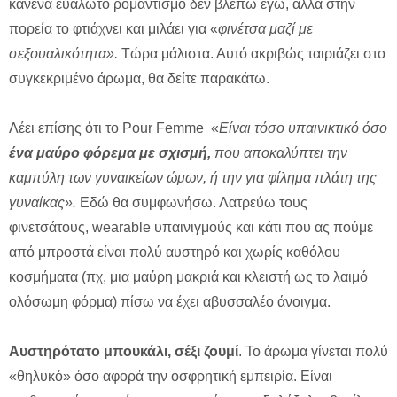
κανένα ευάλωτο ρομαντισμό δεν βλέπω εγώ, αλλά στην
πορεία το φτιάχνει και μιλάει για «
φινέτσα μαζί με
σεξουαλικότητα».
Τώρα μάλιστα. Αυτό ακριβώς ταιριάζει στο
συγκεκριμένο άρωμα, θα δείτε παρακάτω.
Λέει επίσης ότι το Pour Femme «
Είναι τόσο υπαινικτικό όσο
ένα μαύρο φόρεμα με σχισμή,
που αποκαλύπτει την
καμπύλη των γυναικείων ώμων, ή την για φίλημα πλάτη της
γυναίκας».
Εδώ θα συμφωνήσω. Λατρεύω τους
φινετσάτους, wearable υπαινιγμούς και κάτι που ας πούμε
από μπροστά είναι πολύ αυστηρό και χωρίς καθόλου
κοσμήματα (πχ, μια μαύρη μακριά και κλειστή ως το λαιμό
ολόσωμη φόρμα) πίσω να έχει αβυσσαλέο άνοιγμα.
A
υστηρότατο μπουκάλι, σέξι ζουμί
. Το άρωμα γίνεται πολύ
«θηλυκό» όσο αφορά την οσφρητική εμπειρία. Είναι