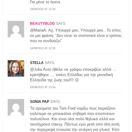
Για μένα το έκανε.
18/09/2015 AT 12:54
BEAUTYBLOG
SAYS:
@MariaA: Αχ, Υπουργέ μου, Υπουργέ μου.. Το είπες
σε μια φράση: “Δεν είναι τα συστατικά είναι ο τρόπος
που τα συνδυάζει”
18/09/2015 AT 12:55
STELLA
SAYS:
@Julia Αυτο ήθελα να γράψω επακριβώς αλλά …
κρατήθηκα….. εσάνς Eλλάδας για την μοναδική
Eλληνίδα της ζωής του!!!! 😉
18/09/2015 AT 13:34
SONIA PAP
SAYS:
Τα αρώματα του Tom Ford νομίζω πως ταιριάζουν
καλύτερα σε μπουκάλια στιβαρά που αποπνέουν
πολυτέλεια. Και είναι όλα πολύ θηλυκά αλλά και
ταυτόχρονα classy. Πάντως εγώ μετά από όλη αυτή
την περιγραφή ένοιωσα την ανάγκη για γλυκό. Κάτι