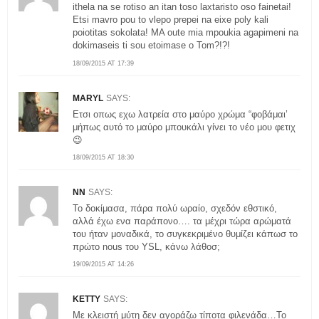
ithela na se rotiso an itan toso laxtaristo oso fainetai!
Etsi mavro pou to vlepo prepei na eixe poly kali
poiotitas sokolata! MA oute mia mpoukia agapimeni na
dokimaseis ti sou etoimase o Tom?!?!
18/09/2015 AT 17:39
MARYL
SAYS:
Ετσι οπως εχω λατρεία στο μαύρο χρώμα “φοβάμαι’
μήπως αυτό το μαύρο μπουκάλι γίνει το νέο μου φετιχ
😉
18/09/2015 AT 18:30
NN
SAYS:
Το δοκίμασα, πάρα πολύ ωραίο, σχεδόν εθστικό,
αλλά έχω ενα παράπονο…. τα μέχρι τώρα αρώματά
του ήταν μοναδικά, το συγκεκριμένο θυμίζει κάπωσ το
πρώτο nous του YSL, κάνω λάθοσ;
19/09/2015 AT 14:26
KETTY
SAYS:
Με κλειστή μύτη δεν αγοράζω τίποτα φιλενάδα…Το