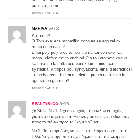
μαστίχας μέσα….
18/09/2015 AT 12:12
MARIAA
SAYS:
Kalimera!!!
O Tom exei ena monadiko tropo na se aggizei oxi
mono esena Julia!
Einai poly poly oreo to neo aroma kai den exei kai
megali diafora me to andriko! Ola tou aromata exoun
kati akoma kai afta pou periexoun mainstream
systatika, o tropos pou syndyazontai einai diaforetikos!
To body cream tha einai teleio – prepei na to valo ki
ego sto programma!!
18/09/2015 AT 12:21
BEAUTYBLOG
SAYS:
@ Stella No 1: Οχι δυστυχώς…ή μάλλον ευτυχώς,
γιατί αυτό σημαίνει ότι θα αναγκαστείς να ροβολήσεις
προς τα πάνω προς τα “λημέρια” μου.
Νο 2: θα μπορούσες να πεις μια ελαφριά εσάνς από
Ελλάδα για την οποία έχει δηλώσει ότι την λατρεύει.