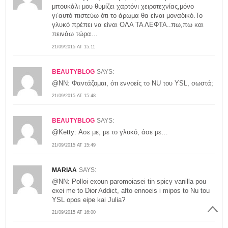
μπουκάλι μου θυμίζει χαρτόνι χειροτεχνίας,μόνο
γι’αυτό πιστεύω ότι το άρωμα θα είναι μοναδικό.Το
γλυκό πρέπει να είναι ΟΛΑ ΤΑ ΛΕΦΤΑ..πω,πω και
πεινάω τώρα…
21/09/2015 AT 15:11
BEAUTYBLOG
SAYS:
@ΝΝ: Φαντάζομαι, ότι εννοείς το NU του YSL, σωστά;
21/09/2015 AT 15:48
BEAUTYBLOG
SAYS:
@Ketty: Ασε με, με το γλυκό, άσε με…
21/09/2015 AT 15:49
MARIAA
SAYS:
@NN: Polloi exoun paromoiasei tin spicy vanilla pou
exei me to Dior Addict, afto ennoeis i mipos to Nu tou
YSL opos eipe kai Julia?
21/09/2015 AT 16:00