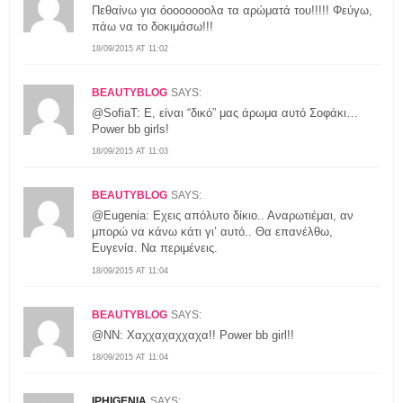
Πεθαίνω για όοοοοοοολα τα αρώματά του!!!!! Φεύγω,
πάω να το δοκιμάσω!!!
18/09/2015 AT 11:02
BEAUTYBLOG
SAYS:
@SofiaT: Ε, είναι “δικό” μας άρωμα αυτό Σοφάκι…
Power bb girls!
18/09/2015 AT 11:03
BEAUTYBLOG
SAYS:
@Eugenia: Εχεις απόλυτο δίκιο.. Αναρωτιέμαι, αν
μπορώ να κάνω κάτι γι’ αυτό.. Θα επανέλθω,
Ευγενία. Να περιμένεις.
18/09/2015 AT 11:04
BEAUTYBLOG
SAYS:
@ΝΝ: Χαχχαχαχχαχα!! Power bb girl!!
18/09/2015 AT 11:04
IPHIGENIA
SAYS: