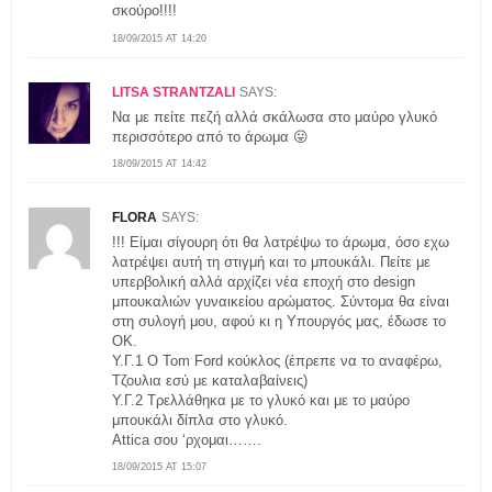
σκούρο!!!!
18/09/2015 AT 14:20
LITSA STRANTZALI
SAYS:
Να με πείτε πεζή αλλά σκάλωσα στο μαύρο γλυκό
περισσότερο από το άρωμα 😛
18/09/2015 AT 14:42
FLORA
SAYS:
!!! Είμαι σίγουρη ότι θα λατρέψω το άρωμα, όσο εχω
λατρέψει αυτή τη στιγμή και το μπουκάλι. Πείτε με
υπερβολική αλλά αρχίζει νέα εποχή στο design
μπουκαλιών γυναικείου αρώματος. Σύντομα θα είναι
στη συλογή μου, αφού κι η Υπουργός μας, έδωσε το
ΟΚ.
Υ.Γ.1 Ο Tom Ford κούκλος (έπρεπε να το αναφέρω,
Τζουλια εσύ με καταλαβαίνεις)
Υ.Γ.2 Τρελλάθηκα με το γλυκό και με το μαύρο
μπουκάλι δίπλα στο γλυκό.
Attica σου ‘ρχομαι…….
18/09/2015 AT 15:07