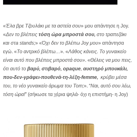
«
Έλα βρε Τζουλάκι με τα αστεία σου
» μου απάντησε η Joy.
«
Δεν το βλέπεις
τόση ώρα μπροστά σου,
στο τραπεζάκι
και στa stands;
» «
Όχι δεν το βλέπω Joy μου
» απάντησα
εγώ. «
Το αντρικό βλέπω…
». «
Λάθος κάνεις. Το γυναικείο
είναι αυτό που βλέπεις μπροστά σου»
. «
Θέλεις να μου πεις,
ότι αυτό το
βαρύ, στιβαρό, opaque
,
αυστηρό μπουκάλι,
που-δεν-γράφει-πουθενά-τη-λέξη-femme,
κρύβει μέσα
του, το νέο γυναικείο άρωμα του Τοm;
». “
Nαι, αυτό σου λέω,
τόση ώρα!
” (σήκωσε τα χέρια ψηλά- όχι η επιστήμη- η Joy)