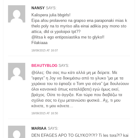
NANSY
SAYS:
Kalispera julia bbgirls!
Eipa afou prolaveno na grapso ena paraponaki mias k
thelo poly na to myriso alla einai adikia poy mono sto
attica, dld oi ypoloipoi tpt??
@litsa k ego entiposiastika me to glyko!!
Filakiaaa
18/09/2015 AT 16:07
BEAUTYBLOG
SAYS:
@όλες: Θα σας πω κάτι αλλά μη με δείρετε. Με
“εφαγε” η Joy να δοκιμάσω από το γλυκο “μα με τα
χεράκια του το έφτιαξε ο Tom για σένα” (με δουλεύουν
όλοι κανονικά όπως καταλάβατε) εγώ όμως εκεί,
βράχος. Ούτε το άγγιξα. Και τώρα που διαβάζω τα
σχόλια σας το έχω μετανιώσει φυσικά.. Αχ, τι μου
κάνετε, τι μου κάνετε…
18/09/2015 AT 16:50
MARIAA
SAYS:
DEN EFAGES APO TO GLYKO?!?!? Ti les tora?!? kai