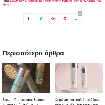
Tags:
Beauty News
,
featured
,
Noir Pour Femme
,
perfume
,
Tom ford
,
Άρωμα
,
Νέο
Άρωμα
31
Περισσότερα άρθρα
System Professional Balance
Χειμώνας και ευαίσθητο δέρμα
Shampoo. Δοκιμάστε το
που κοκκινίζει. Δοκιμάστε την