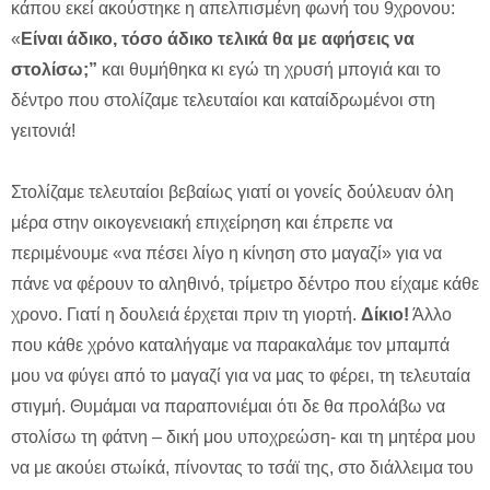
κάπου εκεί ακούστηκε η απελπισμένη φωνή του 9χρονου:
«
Είναι άδικο, τόσο άδικο τελικά θα με αφήσεις να
στολίσω;”
και θυμήθηκα κι εγώ τη χρυσή μπογιά και το
δέντρο που στολίζαμε τελευταίοι και καταίδρωμένοι στη
γειτονιά!
Στολίζαμε τελευταίοι βεβαίως γιατί οι γονείς δούλευαν όλη
μέρα στην οικογενειακή επιχείρηση και έπρεπε να
περιμένουμε «να πέσει λίγο η κίνηση στο μαγαζί» για να
πάνε να φέρουν το αληθινό, τρίμετρο δέντρο που είχαμε κάθε
χρονο. Γιατί η δουλειά έρχεται πριν τη γιορτή.
Δίκιο!
Άλλο
που κάθε χρόνο καταλήγαμε να παρακαλάμε τον μπαμπά
μου να φύγει από το μαγαζί για να μας το φέρει, τη τελευταία
στιγμή. Θυμάμαι να παραπονιέμαι ότι δε θα προλάβω να
στολίσω τη φάτνη – δική μου υποχρεώση- και τη μητέρα μου
να με ακούει στωίκά, πίνοντας το τσάϊ της, στο διάλλειμα του