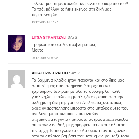
Τελικά, μου πήρε στολίδια και είναι στο δωμάτιό του!!
Το τσάι μάλλον το ήπιε εκείνος στη δική μας
περίπτωση 😉
19/12/2015 AT 14:44
LITSA STRANTZALI
SAYS:
Τρυφερή ιστορία.Με προβλημάτισες…
Μουτς
20/12/2015 AT 03:36
ΑΙΚΑΤΕΡΙΝΗ ΡΑΠΤΗ
SAYS:
Τα βαμμενα κλαδια ηταν παροντα και στο δικο μας
σπιτι,σ` εμας ηταν ασημενια.Υπηρχε κι ενα
χαριτωμενο δεντρακι με ολα τα συναφη.Και καθε
γυαλινη,λεπτεπιλεπτη μπαλα,διαφορετικη απο την
αλλη,με τη δικη της γοητεια.Ατελειωτες,εκστατικες
ωρες ονειροπολησης μπροστα στις μπαλες αυτες που
αναλογα με τα φωτακια που αναβαν
στιγμιαια,πεταγονταν μπροστα αστραφτερες,ενοιωθα
οτι εκαναν επιδειξη της ομορφιας τους και παλι απο
την αρχη.Το πιο γλυκο απ`ολα ομως ηταν το χιονακι
απο το απλοικο βαμβακι που τοτε ομως φανταζε τοσο