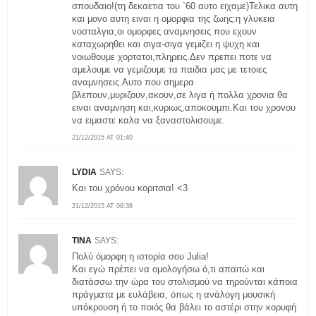
σπουδαιο!(τη δεκαετια του `60 αυτο ειχαμε)Τελικα αυτη
και μονο αυτη ειναι η ομορφια της ζωης:η γλυκεια
νοσταλγια,οι ομορφες αναμνησεις που εχουν
καταχωρηθει και σιγα-σιγα γεμιζει η ψυχη και
νοιωθουμε χορτατοι,πληρεις.Δεν πρεπει ποτε να
αμελουμε να γεμιζουμε τα παιδια μας με τετοιες
αναμνησεις.Αυτο που σημερα
βλεπουν,μυριζουν,ακουν,σε λιγα ή πολλα χρονια θα
ειναι αναμνηση και,κυριως,αποκουμπι.Και του χρονου
να ειμαστε καλα να ξαναστολισουμε.
21/12/2015 AT 01:40
LYDIA
SAYS:
Και του χρόνου κοριτσια! <3
21/12/2015 AT 09:38
TINA
SAYS:
Πολύ όμορφη η ιστορία σου Julia!
Και εγώ πρέπει να ομολογήσω ό,τι απαιτώ και
διατάσσω την ώρα του στολισμού να τηρούνται κάποια
πράγματα με ευλάβεια, όπως η ανάλογη μουσική
υπόκρουση ή το ποιός θα βάλει το αστέρι στην κορυφή