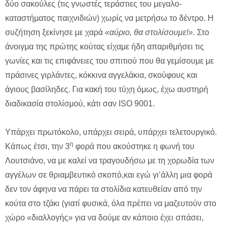
δύο σακούλες (τις γνωστές τεράστιες του μεγαλο-
καταστήματος παιχνιδιών) χωρίς να μετρήσω το δέντρο. Η
συζήτηση ξεκίνησε με χαρά
«αύριο, θα στολίσουμε!».
Στο
άνοιγμα της πρώτης κούτας είχαμε ήδη απαριθμήσει τις
γωνίες και τις επιφάνειες του σπιτιού που θα γεμίσουμε με
πράσινες γιρλάντες, κόκκινα αγγελάκια, σκούφους και
άγιους βασίληδες. Για κακή του τύχη όμως, έχω αυστηρή
διαδικασία στολίσμού, κάτι σαν ISO 9001.
Υπάρχει πρωτόκολο, υπάρχει σειρά, υπάρχει τελετουργικό.
η
Κάπως έτσι, την 3
φορά που ακούστηκε η φωνή του
Λουτσιάνο, να με καλεί να τραγουδήσω με τη χορωδία των
αγγέλων σε θριαμβευτικό σκοπό,και εγώ γι’άλλη μια φορά
δεν τον άφηνα να πάρει τα στολίδια κατευθείαν από την
κούτα στο τζάκι (γιατί φυσικά, όλα πρέπει να μαζευτούν στο
χώρο «διαλλογής» για να δούμε αν κάποιο έχει σπάσει,