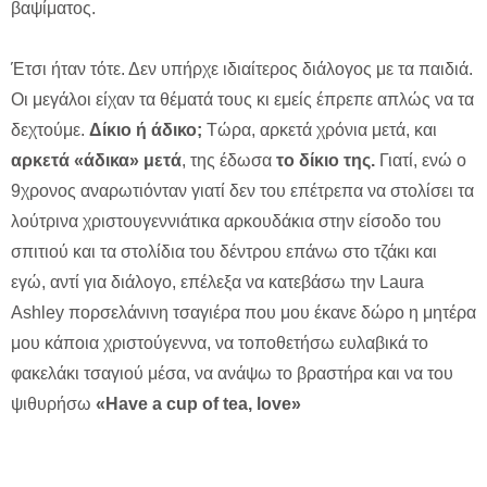
βαψίματος.
Έτσι ήταν τότε. Δεν υπήρχε ιδιαίτερος διάλογος με τα παιδιά.
Οι μεγάλοι είχαν τα θέματά τους κι εμείς έπρεπε απλώς να τα
δεχτούμε.
Δίκιο ή άδικο;
Τώρα, αρκετά χρόνια μετά, και
αρκετά «άδικα» μετά
, της έδωσα
το δίκιο της.
Γιατί, ενώ ο
9χρονος αναρωτιόνταν γιατί δεν του επέτρεπα να στολίσει τα
λούτρινα χριστουγεννιάτικα αρκουδάκια στην είσοδο του
σπιτιού και τα στολίδια του δέντρου επάνω στο τζάκι και
εγώ, αντί για διάλογο, επέλεξα να κατεβάσω την Laura
Ashley πορσελάνινη τσαγιέρα που μου έκανε δώρο η μητέρα
μου κάποια χριστούγεννα, να τοποθετήσω ευλαβικά το
φακελάκι τσαγιού μέσα, να ανάψω το βραστήρα και να του
ψιθυρήσω
«
Have a cup of tea, love»