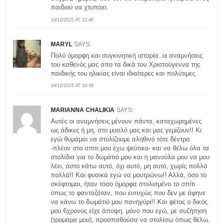
παιδιού να χτυπάει.
19/12/2015 AT 12:46
MARYL
SAYS:
Πολύ όμορφη και συγκινητική ιστορία..οι αναμνήσεις
του καθενός μας απο τα δικά του Χριστούγεννα της
παιδικής του ηλικίας είναι ιδιαίτερες και πολύτιμες.
19/12/2015 AT 14:38
MARIANNA CHALIKIA
SAYS:
Αυτές οι αναμνήσεις μένουν πάντα, καταχωρημένες
ως άδικες ή μη, στο μυαλό μας και μας γεμίζουν!! Κι
εγώ θυμάμαι να στολίζουμε αληθινό τότε δέντρο
-πλέον στο σπιτι μου έχω ψεύτικο- και να θέλω όλα τα
στολίδια για το δωμάτιό μου και η μανούλα μου να μου
λέει, άστο κάτω αυτό, όχι αυτό, μη αυτό, χωρίς πολλά
πολλά!! Και φυσικά εγώ να μουτρώνω!! Αλλά, όσο το
σκέφτομαι, ήταν τόσο όμορφα στολισμένο το σπίτι
όπως το φανταζόταν, που ευτυχώς που δεν με άφηνε
να κάνω το δωμάτιό μου πανηγύρι!! Και φέτος ο δικός
μου 6χρονος είχε άποψη, μόνο που εγώ, με συζήτηση
(τρομάρα μου), προσπαθούσα να στολίσω όπως θέλω.