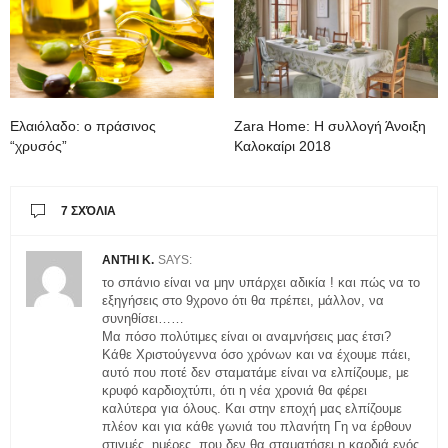
Ελαιόλαδο: ο πράσινος
Zara Home: H συλλογή Άνοιξη
“χρυσός”
Καλοκαίρι 2018
7 ΣΧΌΛΙΑ
ANTHI K.
SAYS:
το σπάνιο είναι να μην υπάρχει αδικία ! και πώς να το
εξηγήσεις στο 9χρονο ότι θα πρέπει, μάλλον, να
συνηθίσει……
Μα πόσο πολύτιμες είναι οι αναμνήσεις μας έτσι?
Κάθε Χριστούγεννα όσο χρόνων και να έχουμε πάει,
αυτό που ποτέ δεν σταματάμε είναι να ελπίζουμε, με
κρυφό καρδιοχτύπι, ότι η νέα χρονιά θα φέρει
καλύτερα για όλους. Και στην εποχή μας ελπίζουμε
πλέον και για κάθε γωνιά του πλανήτη Γη να έρθουν
στιγμές, ημέρες, που δεν θα σταματήσει η καρδιά ενός