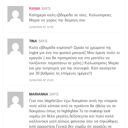
RANIA
SAYS:
Καλημερα καλη εβδομαδα σε ολες. Καλωσορισες
Μαρια να χαρεις την διαμονη σου
11/04/2016 AT 12:05
TINA
SAYS:
Καλή εβδομάδα κορίτσια!! Ωραία τα χρώματα της
Inglot για ένα πιο φυσικό μακιγιάζ.Μου άρεσε πολύ το
κραγιόν ( και θα προτιμούσα και στο μοντέλο να
τονίζονταν παραπάνω τα χείλη.) Καλωσόρισες Μαρία
και μην ανησυχείς για την συννεφιά. Κάτι ακούγεται
για 30 βαθμούς τις επόμενες ημέρες!!)
11/04/2016 AT 15:03
MARIANNA
SAYS:
Γεια σας bbgirls!Δεν έχω δοκιμάσει αυτή την εταιρεία
ποτέ αλλά κάποια από τα προϊόντα θα ήθελα να τα
δοκιμάσω όπως το highlighter.Το no makeup look
νομίζω ότι θέλει μεγάλη δεξιοτεχνία και πολύ καλά
καλλυντικά γιατί αλλιώς φαίνεσαι σαν να σηκώθηκες
από αρρώστεια.Γενικά,δεν νομίζω ότι ταιριάζει σε