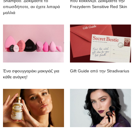
Shampoo. Δοκιμάστε το
που κοκκινίζει. Δοκιμάστε την
οπωσδήποτε, αν έχετε λιπαρά
Frezyderm Sensitive Red Skin
μαλλιά
Ένα σφουγγαράκι μακιγιάζ για
Gift Guide από την Stradivarius
κάθε ανάγκη!