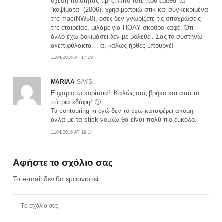
σχέση ποιότητας τιμής. Άπο τότε που έμαθα τα
“κοψίματα” (2006), χρησιμοποιώ στικ και συγκεκριμένα
της mac(NW50), όσες δεν γνωρίζετε τις αποχρώσεις
της εταιρείας, μιλάμε για ΠΟΛΥ σκούρο καφέ. Ότι
άλλο έχω δοκιμάσει δεν με βολεύει. Σας το συστήνω
ανεπιφύλακτα… α, καλώς ήρθες υπουργέ!
11/04/2016 AT 17:29
MARIAA
SAYS:
Ευχαριστώ κορίτσια!! Καλώς σας βρήκα και από τα
πάτρια εδάφη! 🙂
Το contouring κι εγώ δεν το έχω καταφέρει ακόμη
αλλά με τα stick νομίζω θα είναι πολύ πιο εύκολο.
11/04/2016 AT 19:14
Αφήστε το σχόλιο σας
Το e-mail δεν θα εμφανιστεί.