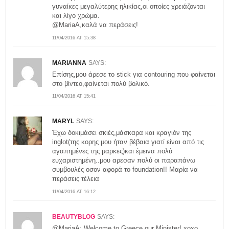
γυναίκες μεγαλύτερης ηλικίας,οι οποίες χρειάζονται
και λίγο χρώμα.
@ΜariaA,καλά να περάσεις!
11/04/2016 AT 15:38
MARIANNA
SAYS:
Επίσης,μου άρεσε το stick για contouring που φαίνεται
στο βίντεο,φαίνεται πολύ βολικό.
11/04/2016 AT 15:41
MARYL
SAYS:
Έχω δοκιμάσει σκιές,μάσκαρα και κραγιόν της
inglot(της κορης μου ήταν βέβαια γιατί είναι από τις
αγαπημένες της μαρκες)και έμεινα πολύ
ευχαριστημένη..μου αρεσαν πολύ οι παραπάνω
συμβουλές οσον αφορά το foundation!! Μαρία να
περάσεις τέλεια
11/04/2016 AT 16:12
BEAUTYBLOG
SAYS:
@MariaA: Welcome to Greece our Minister! xoxo