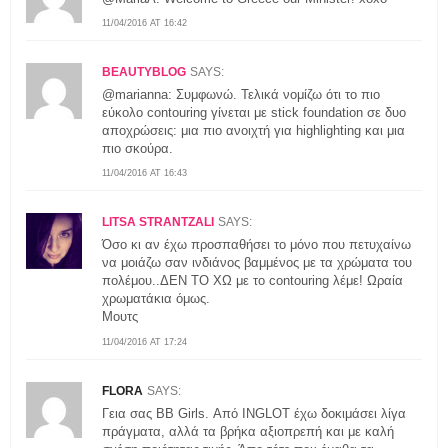
11/04/2016 AT 16:42
BEAUTYBLOG
SAYS:
@marianna: Συμφωνώ. Τελικά νομίζω ότι το πιο
εύκολο contouring γίνεται με stick foundation σε δυο
αποχρώσεις: μια πιο ανοιχτή για highlighting και μια
πιο σκούρα.
11/04/2016 AT 16:43
LITSA STRANTZALI
SAYS:
Όσο κι αν έχω προσπαθήσει το μόνο που πετυχαίνω
να μοιάζω σαν ινδιάνος βαμμένος με τα χρώματα του
πολέμου..ΔΕΝ ΤΟ ΧΩ με το contouring λέμε! Ωραία
χρωματάκια όμως.
Μουτς
11/04/2016 AT 17:24
FLORA
SAYS:
Γεια σας ΒΒ Girls. Από INGLOT έχω δοκιμάσει λίγα
πράγματα, αλλά τα βρήκα αξιοπρεπή και με καλή