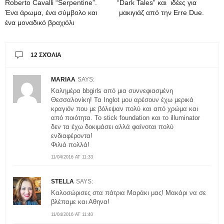
Roberto Cavalli “Serpentine”.
“Dark Tales” και ιδέες για
Ένα άρωμα, ένα σύμβολο και
μακιγιάζ από την Erre Due.
ένα μοναδικό βραχιόλι
12 ΣΧΌΛΙΑ
MARIAA
SAYS:
Καλημέρα bbgirls από μια συννεφιασμένη
Θεσσαλονίκη! Τα Inglot μου αρέσουν έχω μερικά
κραγιόν που με βόλεψαν πολύ και από χρώμα και
από ποιότητα. Το stick foundation και το illuminator
δεν τα έχω δοκιμάσει αλλά φαίνοται πολύ
ενδιαφέροντα!
Φιλιά πολλά!
11/04/2016 AT 11:33
STELLA
SAYS:
Καλοσώρισες στα πάτρια Μαράκι μας! Μακάρι να σε
βλέπαμε και Αθηνα!
11/04/2016 AT 11:40