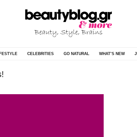
IFESTYLE
CELEBRITIES
GO NATURAL
WHAT’S NEW
J
s!