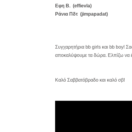
Εφη B. (effievla)
Ράνια Πδτ (jimpapadat)
Συγχαρητήρια bb girls και bb boy! Σα
αποκαλύψουμε τα δώρα. Ελπίζω να έ
Καλό Σαββατόβραδο και καλό σβ!