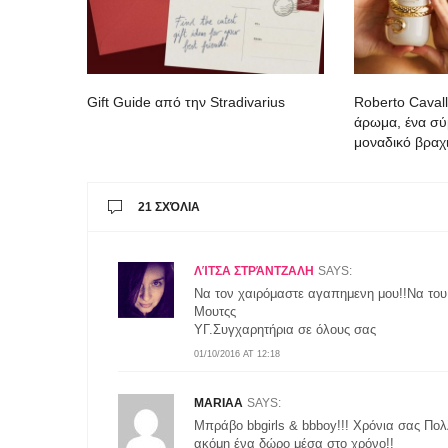
Gift Guide από την Stradivarius
Roberto Cavall
άρωμα, ένα σύ
μοναδικό βραχι
21 ΣΧΌΛΙΑ
ΛΊΤΣΑ ΣΤΡΆΝΤΖΑΛΗ
SAYS:
Να τον χαιρόμαστε αγαπημενη μου!!Να του 
Μουτςς
ΥΓ.Συγχαρητήρια σε όλους σας
01/10/2016 AT 12:18
MARIAA
SAYS:
Μπράβο bbgirls & bbboy!!! Χρόνια σας Πολλ
ακόμη ένα δώρο μέσα στο χρόνο!!