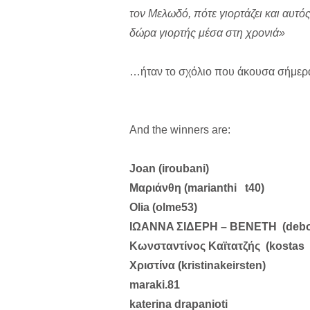
τον Μελωδό, πότε γιορτάζει και αυτός
δώρα γιορτής μέσα στη χρονιά»
…ήταν το σχόλιο που άκουσα σήμερα 
And the winners are:
Joan (iroubani)
Μαριάνθη (marianthi t40)
Olia (olme53)
ΙΩΑΝΝA ΣΙΔΕΡΗ – ΒΕΝΕΤΗ (debo
Κωνσταντίνος Καϊτατζής (kostas 
Χριστίνα (kristinakeirsten)
maraki.81
katerina drapanioti