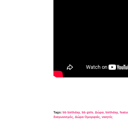
Tags:
bb birthday
,
bb girls. Δώρα
,
birthday
,
featu
διαγωνισμός
,
Δώρα Ομορφιάς
,
νικητές