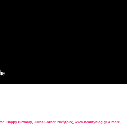
red
,
Happy Birthday
,
Julias Corner
,
Nικήτριες
,
www.beautyblog.gr & more
,