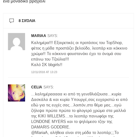
ένα μοναδικό βραχιόλι
8 ΣΧΌΛΙΑ
MARIAA
SAYS:
Καλημέρα!!! Εξαιρετικές οι προτάσεις του TopShop,
φέτος η μόδα προστάζει βελούδο, λεοπάρ και κόκκινο
χρώμα!! Το κόκκινο φουστανάκι έχει το όνομά σου
επάνω του Τζούλια!!!
Καλό ΣΚ bbgirls!!
12/11/2016 AT 13:23
CELIA
SAYS:
…kαλημέρααααα κι από τη γενεθλιάζουσα…κυρία
Δασκάλα & και κυρία Υπουργέ,σας ευχαριστώ κι από
εδώ για τις ευχές σας…λοιπόν,στο θέμα μας…εγώ
ζήλεψα πρώτα πρώτα το φλογερό χρώμα στα μαλλιά
της KIKI WILLEMS…το λεοπάρ πανωφόρι της
LONDONE MYERS και το ψηλόμεσο τζην της
DAMARIS GODDRIE.
@MariaA, αλήθεια είναι στη μόδα το λεοπάρ;;;Το