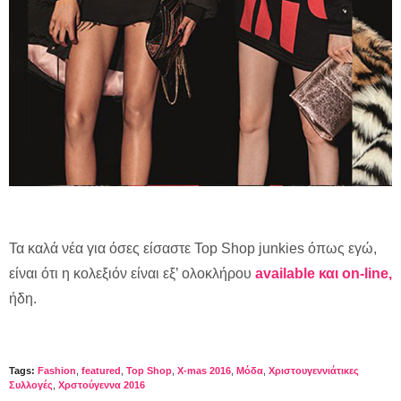
Τα καλά νέα για όσες είσαστε Top Shop junkies όπως εγώ,
είναι ότι η κολεξιόν είναι εξ’ ολοκλήρου
available και on-line,
ήδη.
Tags:
Fashion
,
featured
,
Top Shop
,
X-mas 2016
,
Μόδα
,
Χριστουγεννιάτικες
Συλλογές
,
Χρστούγεννα 2016