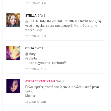
12/11/2016 AT 17:26
STELLA
SAYS:
@CELIA DARLING!!! HAPPY BIRTHDAY!!! Μιά ζωή
γεμάτη υγεία, χαρές και ομορφιά! Και πάντα στην
παρέα μας!
12/11/2016 AT 18:22
CELIA
SAYS:
@Maryl
@Stella
…σας ευχαριστώ ,κορίτσια!!
12/11/2016 AT 23:27
ΛΊΤΣΑ ΣΤΡΆΝΤΖΑΛΗ
SAYS:
Πολύ ωραίες προτάσεις.Χρόνια πολλά κι από μενα
Σύλια.
Μουτςς
13/11/2016 AT 02:15