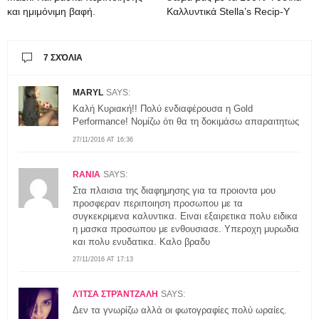
και ημιμόνιμη βαφή.
Καλλυντικά Stella’s Recip-Y
7 ΣΧΌΛΙΑ
MARYL
SAYS:
Καλή Κυριακή!! Πολύ ενδιαφέρουσα η Gold
Performance! Νομίζω ότι θα τη δοκιμάσω απαραιτητως
27/11/2016 AT 16:36
RANIA
SAYS:
Στα πλαισια της διαφημησης για τα προιοντα μου
προσφεραν περιποιηση προσωπου με τα
συγκεκριμενα καλυντικα. Ειναι εξαιρετικα πολυ ειδικα
η μασκα προσωπου με ενθουσιασε. Υπεροχη μυρωδια
και πολυ ενυδατικα. Καλο βραδυ
27/11/2016 AT 17:13
ΛΊΤΣΑ ΣΤΡΆΝΤΖΑΛΗ
SAYS:
Δεν τα γνωρίζω αλλά οι φωτογραφίες πολύ ωραίες.