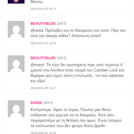
Μουτςς
28/11/2016 AT 00:13
BEAUTYBLOG
SAYS:
@rania: Πρόλαβες και τα δοκίμασες και αυτά; Πριν και
από την beauty editor? Απίστευτη είσαι!!
28/11/2016 AT 10:16
BEAUTYBLOG
SAYS:
@maryl: Τα είχα δει αγαπημένη πριν από περίπου 4
χρόνια στο Λονδίνο στην αγορά του Camden Lock και
θυμάμαι μου είχαν κάνει εντύπωση.. να που έφτασαν
και εδώ!
28/11/2016 AT 10:17
RANIA
SAYS:
Καλησπερα. Αφου το ξερεις Τζουλια μου θελω
οτιδηποτε νεο ερχεται να το δοκιμαζω. Κατι σαν
πειραματοζωο με τη θεληση του ομως. Ειναι λατρεια
τα καλλυντικα που δεν φευγει Καλο βραδυ
28/11/2016 AT 18:24