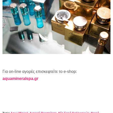
Για on-line αγορές επισκεφτείτε το e-shop:
aquamineralspa.gr
Tags:
Aqua Mineral
,
Αντρική Περιποίηση
,
Νέα Σειρά Καλλυντικών
,
Νεκρά