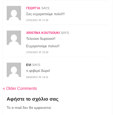
ΓΕΩΡΓΊΑ
SAYS:
Σας ευχαριστούμε πολύ!!!
27/01/2017 AT 17:45
XRISTINA KOUTSOUKI
SAYS:
Τελειοοο δωροοοο!!
Ευχαριστούμε πολυυ!!
27/01/2017 AT 23:30
EVI
SAYS:
τι φοβερό δώρο!
04/02/2017 AT 14:31
« Older Comments
Αφήστε το σχόλιο σας
Το e-mail δεν θα εμφανιστεί.