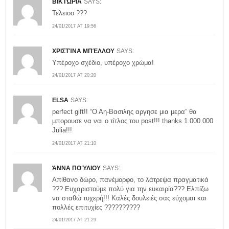
ΒΙΚΤΏΡΙΑ
SAYS:
Τελειοο ???
24/01/2017 AT 19:56
ΧΡΙΣΤΊΝΑ ΜΠΈΛΛΟΥ
SAYS:
Υπέροχο σχέδιο, υπέροχο χρώμα!
24/01/2017 AT 20:20
ELSA
SAYS:
perfect gift!! “Ο Αη-Βασιλης αργησε μια μερα” θα
μπορουσε να ναι ο τίτλος του post!!! thanks 1.000.000
Julia!!!
24/01/2017 AT 21:10
ΆΝΝΑ ΠΟΎΛΙΟΥ
SAYS:
Απίθανο δώρο, πανέμορφο, το λάτρεψα πραγματικά
??? Ευχαριστούμε πολύ για την ευκαιρία??? Ελπίζω
να σταθώ τυχερή!!! Καλές δουλειές σας εύχομαι και
πολλές επιτυχίες ??????????
24/01/2017 AT 21:29