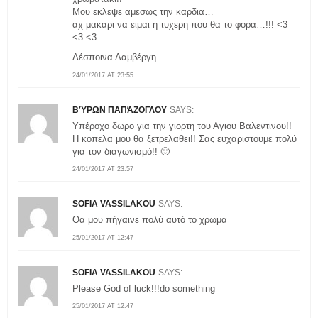
Μου εκλεψε αμεσως την καρδια…
αχ μακαρι να ειμαι η τυχερη που θα το φορα…!!! <3
<3 <3
Δέσποινα Δαμβέργη
24/01/2017 AT 23:55
ΒΎΡΩΝ ΠΑΠΆΖΟΓΛΟΥ
SAYS:
Υπέροχο δωρο για την γιορτη του Αγιου Βαλεντινου!!
Η κοπελα μου θα ξετρελαθει!! Σας ευχαριστουμε πολύ
για τον διαγωνισμό!! 🙂
24/01/2017 AT 23:57
SOFIA VASSILAKOU
SAYS:
Θα μου πήγαινε πολύ αυτό το χρωμα
25/01/2017 AT 12:47
SOFIA VASSILAKOU
SAYS:
Please God of luck!!!do something
25/01/2017 AT 12:47