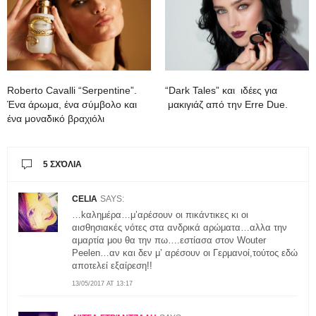
Roberto Cavalli “Serpentine”.
“Dark Tales” και ιδέες για
Ένα άρωμα, ένα σύμβολο και
μακιγιάζ από την Erre Due.
ένα μοναδικό βραχιόλι
5 ΣΧΌΛΙΑ
CELIA
SAYS:
…kαλημέρα…μ’αρέσουν οι πικάντικες κι οι
αισθησιακές νότες στα ανδρικά αρώματα…αλλα την
αμαρτία μου θα την πω….εστίασα στον Wouter
Peelen…αν και δεν μ’ αρέσουν οι Γερμανοί,τούτος εδώ
αποτελεί εξαίρεση!!
13/05/2017 AT 13:17