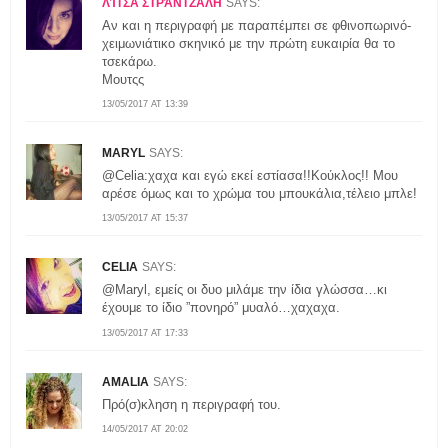
ΛΊΤΣΑ ΣΤΡΆΝΤΖΑΛΗ
SAYS:
Αν και η περιγραφή με παραπέμπει σε φθινοπωρινό-
χειμωνιάτικο σκηνικό με την πρώτη ευκαιρία θα το
τσεκάρω.
Μουτςς
13/05/2017 AT 13:39
MARYL
SAYS:
@Celia:χαχα και εγώ εκεί εστίασα!!Κούκλος!! Μου
αρέσε όμως και το χρώμα του μπουκάλια,τέλειο μπλε!
13/05/2017 AT 15:37
CELIA
SAYS:
@Maryl, εμείς οι δυο μιλάμε την ίδια γλώσσα…κι
έχουμε το ίδιο ”πονηρό” μυαλό…χαχαχα.
13/05/2017 AT 17:33
AMALIA
SAYS:
Πρό(σ)κληση η περιγραφή του.
14/05/2017 AT 20:02