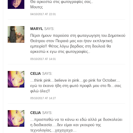
Θα αρκεστώ στις φωτογραφίες σας..
Μουτςς
04/10/2017 AT 22:01
MARYL
SAYS:
Πέρσι ήμουν παρούσα στη φωταγωγηση του Δημοτικού
Θεάτρου στον Πειραιά μας και ήταν εκπληκτική
εμπειρία!! Φέτος λόγω βαρδιας στη δουλειά θα
αρκεστώ κ εγω στις φωτογραφίες..
05/10/2017 AT 14:01
CELIA
SAYS:
…think pink…believe in pink…go pink for October…
εγώ το έκανα ήδη στη φωτό προφίλ μου στο fb…σας
φιλώ όλες!!
05/10/2017 AT 14:27
CELIA
SAYS:
…προσπαθώ να το κάνω κι εδώ αλλά με δυσκολεύει
η διαδικασία….δεν είμαι και γκουρού της
τεχνολογίας…χαχαχαχα…