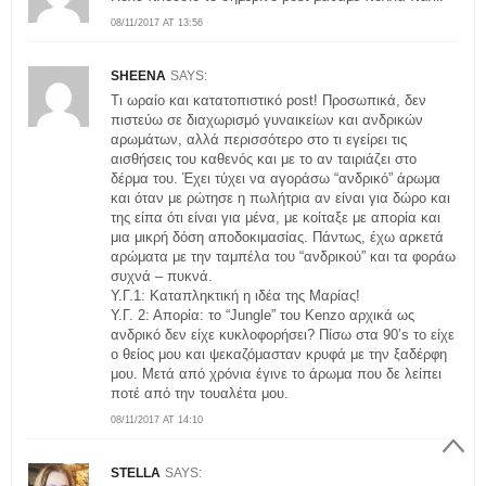
08/11/2017 AT 13:56
SHEENA
SAYS:
Τι ωραίο και κατατοπιστικό post! Προσωπικά, δεν
πιστεύω σε διαχωρισμό γυναικείων και ανδρικών
αρωμάτων, αλλά περισσότερο στο τι εγείρει τις
αισθήσεις του καθενός και με το αν ταιριάζει στο
δέρμα του. Έχει τύχει να αγοράσω “ανδρικό” άρωμα
και όταν με ρώτησε η πωλήτρια αν είναι για δώρο και
της είπα ότι είναι για μένα, με κοίταξε με απορία και
μια μικρή δόση αποδοκιμασίας. Πάντως, έχω αρκετά
αρώματα με την ταμπέλα του “ανδρικού” και τα φοράω
συχνά – πυκνά.
Υ.Γ.1: Καταπληκτική η ιδέα της Μαρίας!
Υ.Γ. 2: Απορία: το “Jungle” του Kenzo αρχικά ως
ανδρικό δεν είχε κυκλοφορήσει? Πίσω στα 90’s το είχε
ο θείος μου και ψεκαζόμασταν κρυφά με την ξαδέρφη
μου. Μετά από χρόνια έγινε το άρωμα που δε λείπει
ποτέ από την τουαλέτα μου.
08/11/2017 AT 14:10
STELLA
SAYS: