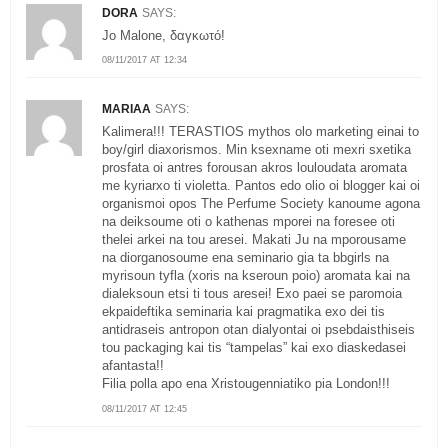
DORA
SAYS:
Jo Malone, δαγκωτό!
08/11/2017 AT 12:34
MARIAA
SAYS:
Kalimera!!! TERASTIOS mythos olo marketing einai to
boy/girl diaxorismos. Min ksexname oti mexri sxetika
prosfata oi antres forousan akros louloudata aromata
me kyriarxo ti violetta. Pantos edo olio oi blogger kai oi
organismoi opos The Perfume Society kanoume agona
na deiksoume oti o kathenas mporei na foresee oti
thelei arkei na tou aresei. Makati Ju na mporousame
na diorganosoume ena seminario gia ta bbgirls na
myrisoun tyfla (xoris na kseroun poio) aromata kai na
dialeksoun etsi ti tous aresei! Exo paei se paromoia
ekpaideftika seminaria kai pragmatika exo dei tis
antidraseis antropon otan dialyontai oi psebdaisthiseis
tou packaging kai tis “tampelas” kai exo diaskedasei
afantasta!!
Filia polla apo ena Xristougenniatiko pia London!!!
08/11/2017 AT 12:45