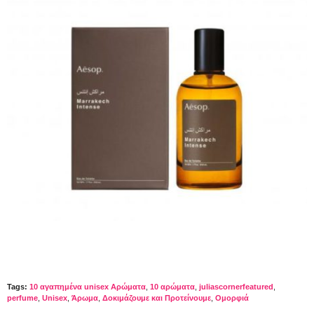
Tags:
10 αγαπημένα unisex Αρώματα
,
10 αρώματα
,
juliascornerfeatured
,
perfume
,
Unisex
,
Άρωμα
,
Δοκιμάζουμε και Προτείνουμε
,
Ομορφιά