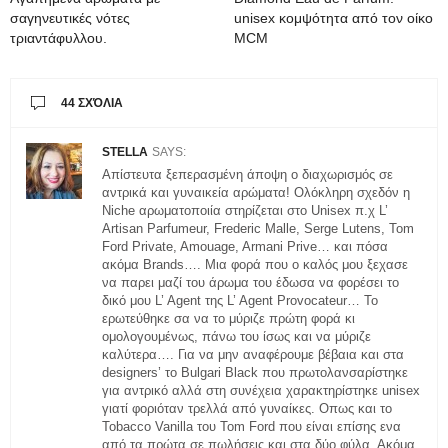
σαγηνευτικές νότες
unisex κομψότητα από τον οίκο
τριαντάφυλλου.
MCM
44 ΣΧΌΛΙΑ
STELLA
SAYS:
Απίστευτα ξεπερασμένη άποψη ο διαχωρισμός σε
αντρικά και γυναικεία αρώματα! Ολόκληρη σχεδόν η
Niche αρωματοποιία στηρίζεται στο Unisex π.χ L’
Artisan Parfumeur, Frederic Malle, Serge Lutens, Tom
Ford Private, Amouage, Armani Prive… και πόσα
ακόμα Brands…. Μια φορά που ο καλός μου ξεχασε
να παρει μαζί του άρωμα του έδωσα να φορέσει το
δικό μου L’ Agent της L’ Agent Provocateur… To
ερωτεύθηκε σα να το μύριζε πρώτη φορά κι
ομολογουμένως, πάνω του ίσως και να μύριζε
καλύτερα…. Για να μην αναφέρουμε βέβαια και στα
designers’ το Bulgari Black που πρωτολανσαρίστηκε
για αντρικό αλλά στη συνέχεια χαρακτηρίστηκε unisex
γιατί φοριόταν τρελλά από γυναίκες. Οπως και το
Tobacco Vanilla του Tom Ford που είναι επίσης ενα
από τα πρώτα σε πωλήσεις και στα δύο φύλα. Ακόμα