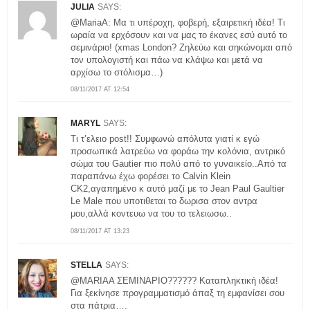
JULIA
SAYS:
@MariaA: Μα τι υπέροχη, φοβερή, εξαιρετική ιδέα! Τι
ωραία να ερχόσουν και να μας το έκανες εσύ αυτό το
σεμινάριο! (xmas London? Ζηλεύω και σηκώνομαι από
τον υπολογιστή και πάω να κλάψω και μετά να
αρχίσω το στόλισμα…)
08/11/2017 AT 12:54
MARYL
SAYS:
Τι τ’ελειο post!! Συμφωνώ απόλυτα γιατί κ εγώ
προσωπικά λατρεύω να φοράω την κολόνια, αντρικό
σώμα του Gautier πιο πολύ από το γυναικείο..Από τα
παραπάνω έχω φορέσει το Calvin Klein
CK2,αγαπημένο κ αυτό μαζί με το Jean Paul Gaultier
Le Male που υποτιθεται το δωρισα στον αντρα
μου,αλλά κοντευω να του το τελειωσω..
08/11/2017 AT 13:23
STELLA
SAYS:
@MARIAA ΣΕΜΙΝΑΡΙΟ?????? Καταπληκτική ιδέα!
Για ξεκίνησε προγραμματισμό άπαξ τη εμφανίσει σου
στα πάτρια….