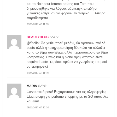
και το Noir pour femme επίσης του Tom που
δημιουργήθηκε για λόγους μάρκετιγκ επειδή οι
γυνάικες λάτρευαν να φορούν το αντρικό…. Απειρα
παραδείγματα…..
08/11/2017 AT 11:09
BEAUTYBLOG
SAYS:
@Stella: Θα χυθεί πολύ μελάνι, θα γραφούν πολλά
posts αλλά η κατηγοροποίηση δύσκολα να αλλάξει
και από θέμα συνήθειας αλλά περισσότερο από θέμα
νοοτροπίας. Όπως και η niche αρωματοποία είναι
acquired taste. (πρέπει πρώτα να γνωρίσεις και μετά
να εκτιμήσεις)
08/11/2017 AT 11:39
MARIA
SAYS:
Φανταστικό post! Ευχαριστούμε για τις πληροφορίες.
Είμαι ετοιμη για perfume shopping με το SO όπως λες
και εσύ!
08/11/2017 AT 12:30