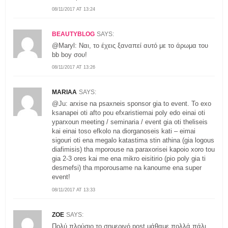
08/11/2017 AT 13:24
BEAUTYBLOG
SAYS:
@Maryl: Ναι, το έχεις ξαναπεί αυτό με το άρωμα του
bb boy σου!
08/11/2017 AT 13:26
MARIAA
SAYS:
@Ju: arxise na psaxneis sponsor gia to event. To exo
ksanapei oti afto pou efxaristiemai poly edo einai oti
yparxoun meeting / seminaria / event gia oti theliseis
kai einai toso efkolo na diorganoseis kati – eimai
sigouri oti ena megalo katastima stin athina (gia logous
diafimisis) tha mporouse na paraxorisei kapoio xoro tou
gia 2-3 ores kai me ena mikro eisitirio (pio poly gia ti
desmefsi) tha mporousame na kanoume ena super
event!
08/11/2017 AT 13:33
ZOE
SAYS:
Πολύ πλούσιο το σημερινό post μάθαμε πολλά πάλι.