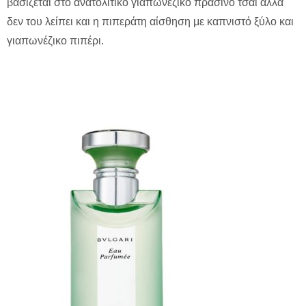
βασίζεται στο ανατολίτικο γιαπωνέζικο πράσινο τσάι αλλά
δεν του λείπει και η πιπεράτη αίσθηση με καπνιστό ξύλο και
γιαπωνέζικο πιπέρι.