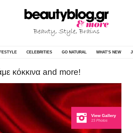
IFESTYLE
CELEBRITIES
GO NATURAL
WHAT’S NEW
J
με κόκκινα and more!
View Gallery
15 Photos