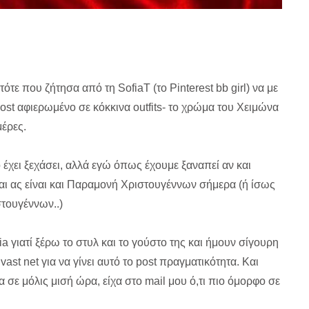
τε που ζήτησα από τη SofiaT (το Pinterest bb girl) να με
ost αφιερωμένο σε κόκκινα outfits- το χρώμα του Χειμώνα
μέρες.
ο έχει ξεχάσει, αλλά εγώ όπως έχουμε ξαναπεί αν και
ι ας είναι και Παραμονή Χριστουγέννων σήμερα (ή ίσως
τουγέννων..)
ia γιατί ξέρω το στυλ και το γούστο της και ήμουν σίγουρη
vast net για να γίνει αυτό το post πραγματικότητα. Και
α σε μόλις μισή ώρα, είχα στο mail μου ό,τι πιο όμορφο σε