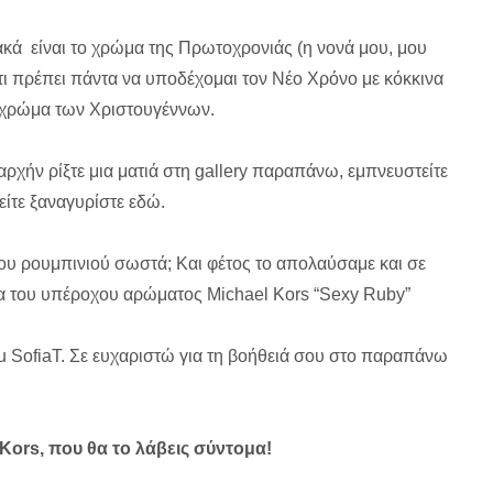
ακά είναι το χρώμα της Πρωτοχρονιάς (η νονά μου, μου
ότι πρέπει πάντα να υποδέχομαι τον Νέο Χρόνο με κόκκινα
ο χρώμα των Χριστουγέννων.
 αρχήν ρίξτε μια ματιά στη gallery παραπάνω, εμπνευστείτε
δείτε ξαναγυρίστε εδώ.
μου ρουμπινιού σωστά; Kαι φέτος το απολαύσαμε και σε
μα του υπέροχου αρώματος Michael Kors “Sexy Ruby”
ou SofiaT. Σε ευχαριστώ για τη βοήθειά σου στο παραπάνω
Kors, που θα το λάβεις σύντομα!