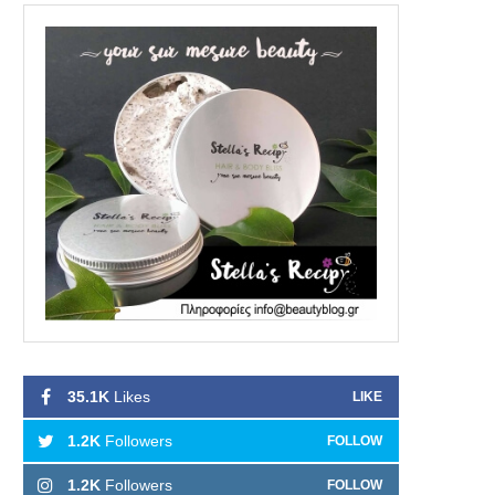
35.1K
Likes
LIKE
1.2K
Followers
FOLLOW
1.2K
Followers
FOLLOW