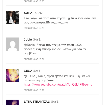
09/02/2018 AT 15:20
SOFIAT
SAYS:
Ετοιμάζω βαλίτσες απο τώρα!!!!@Julia ετοιμάσου να
μας μανατζάρεις!!Μχαχαχαχαχα
09/02/2018 AT 15:20
JULIA
SAYS:
@Rania: Εςένα πάντως με την πολυ καλο
φροντισμένη επιδερμίδα σε βλέπω για beauty
συμβόλαιο.
09/02/2018 AT 15:24
CELIA
SAYS:
@JULIA , Καλέ, αφού έβαλα και link …η μία και
ανεπανάληπτη Carrie
https://www.youtube.com/watch?v=Q3L4F99yems
09/02/2018 AT 18:09
LITSA STRANTZALI
SAYS: