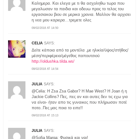
Καλημερα. Και ελεγα με τι θα ασχοληθω τωρα που
μεγαλωσαν τα παιδια και οδευω προς το τελος του
εργασιακου βιου σε μερικα χρονια. Μαλλον θα αρχισει
η νεα μου καριερα…τρεμετε ολες
09/02/2018 AT 14:50
CELIA
SAYS:
Δείτε κάποια από τα μοντέλα ,με ηλικία/ύψος/στήθος/
μέση/περιφέρεια/μέγεθος παπουτσιού
http://oldushka.tilda.ws/
09/02/2018 AT 14:54
JULIA
SAYS:
@Celia: Η Zsa Zsa Gabor? H Mae West? H Joan ή η
Jackie Collins? Πες, πες αν και αυτες δεν τις εχω για
να είναι- ήταν απο τις γυναικες που πλήρωσαν ποτέ
ποτο..Πες μας ποια το ειπε!!
09/02/2018 AT 15:13
JULIA
SAYS:
@Sofia Marga: Φυσικά και ναι!