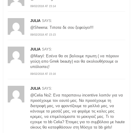
09/02/2018 AT 15:14
JULIA
SAYS:
@Sheena: Τιποτα δε σου ξεφεύγει!!!
09/02/2018 AT 15:15
JULIA
SAYS:
@Maryl: Εσένα θα σε βαλουμε πρωτη ( να πάρουν
γεύςη απο Grrek beauty) και θα ακολουθήσουμε οι
υπόλοιπες!
09/02/2018 AT 15:16
JULIA
SAYS:
@Celia No2: Ενα παραπανω incentive λοιπόν για να
προσέχουμε τον εαυτό μας. Να προσέχουμε τη
διατροφή μας, να φροντίζουμε τα μαλλιά μας, να
κάνουμε τα μασάζ μας, να φοράμε τις καλες μας
κρεμες, να επιμελούμαστε το μακιγιαζ μας. Τι το
εχουμε το bb Celia? Έτοιμες για το συμβόλαιο με haute
οίκους θα καταφθάσουν στη Μόσχα τα bb girls!