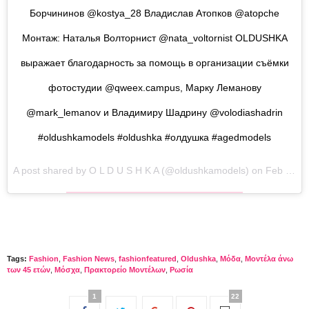
Борчининов @kostya_28 Владислав Атопков @atopche
Монтаж: Наталья Волторнист @nata_voltornist OLDUSHKA
выражает благодарность за помощь в организации съёмки
фотостудии @qweex.campus, Марку Леманову
@mark_lemanov и Владимиру Шадрину @volodiashadrin
#oldushkamodels #oldushka #олдушка #agedmodels
A post shared by
O L D U S H K A
(@oldushkamodels) on
Feb 1, 2018 at 4:47am PST
Tags:
Fashion
,
Fashion News
,
fashionfeatured
,
Oldushka
,
Μόδα
,
Μοντέλα άνω
των 45 ετών
,
Μόσχα
,
Πρακτορείο Μοντέλων
,
Ρωσία
1
22