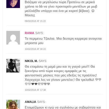
Βιάζομαι να μεγαλώσω τώρα.Προτείνω σε μερικά
χρόνια το bb να γίνει πρακτορείο μοντέλων με μωβ
μαλλιά(Θα υπάρχει και ένα με καροτί βέβαια). 😛
Μουτςς
09/02/2018 AT 21:22
RANIA
SAYS:
Το περιμενω Τζουλια. Μια δευτερη καρριερα ανοιγεται
μπροστα μου
10/02/2018 AT 00:22
NIKOL M.
SAYS:
Θα ετοιμάσω τη μαμά μου και τη γιαγιά μου!!! Θα
ξεκινήσω από τώρα κουρες ομορφιάς με τις
φανταστικές μάσκες που μας εδειξες τις προάλλες!
Χαχαχαχα λες να γίνουν μοντελα;! Θα τρελαθώ! 💚💚
💛💛❤❤💜💜💙💙
10/02/2018 AT 17:38
AMALIA
SAYS:
Ετοιμαζόμουν κι εγώ να σχολιάσω με σοβαρότητα και