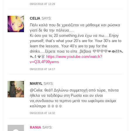
09/02/2018 AT 13:29
CELIA
SAYS:
Πάλι καλά που δε χρειάζεται να μάθουμε και ρώσικα
γιατί δε θα την πάλευα….
Kι όσο για τις 20 something,ένα έχω να πω….Enjoy
yourself; that’s what your 20’s are for. Your 30’s are to
learn the lessons. Your 40’s are to pay for the
drinks….ξέρετε ποια το είπε ,βέβαια 💜💜💜💜💋👄💃💃👠
👠💄💎👗
https://www.youtube.com/watch?
v=Q3L4F99yems
09/02/2018 AT 14:17
MARYL
SAYS:
@Celia: θεά!! Δηλώνω συμμετοχή από τώρα, πάντα
ήθελα να ταξιδέψω στη Ρωσία και αν είναι
να,συνδυασω το τερπνο μετά του ωφελιμου ακόμα
καλύτερα ☺☺☺☺
09/02/2018 AT 14:32
RANIA
SAYS: