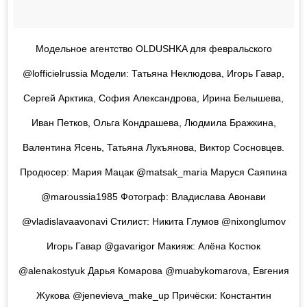
Модельное агентство OLDUSHKA для февральского
@lofficielrussia Модели: Татьяна Неклюдова, Игорь Гавар,
Сергей Арктика, София Александрова, Ирина Белышева,
Иван Петков, Ольга Кондрашева, Людмила Бражкина,
Валентина Ясень, Татьяна Лукъянова, Виктор Сосновцев.
Продюсер: Мария Мацак @matsak_maria Маруся Саяпина
@maroussia1985 Фотограф: Владислава Авонави
@vladislavaavonavi Стилист: Никита Глумов @nixonglumov
Игорь Гавар @gavarigor Макияж: Алёна Костюк
@alenakostyuk Дарья Комарова @muabykomarova, Евгения
Жукова @jenevieva_make_up Причёски: Константин