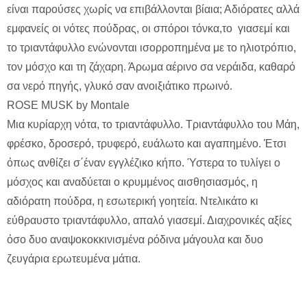
είναι παρούσες χωρίς να επιβάλλονται βίαια; Αδιόρατες αλλά
εμφανείς οι νότες πούδρας, οι σπόροι τόνκα,το γιασεμί και
το τριαντάφυλλο ενώνονται ισορροπημένα με το ηλιοτρόπιο,
τον μόσχο και τη ζάχαρη. Άρωμα αέρινο σα νεράιδα, καθαρό
σα νερό πηγής, γλυκό σαν ανοιξιάτικο πρωινό.
ROSE MUSK by Montale
Μια κυρίαρχη νότα, το τριαντάφυλλο. Τριαντάφυλλο του Μάη,
φρέσκο, δροσερό, τρυφερό, ευάλωτο και αγαπημένο. Έτσι
όπως ανθίζει σ΄έναν εγγλέζικο κήπο. Ύστερα το τυλίγει ο
μόσχος και αναδύεται ο κρυμμένος αισθησιασμός, η
αδιόρατη πούδρα, η εσωτερική γοητεία. Ντελικάτο κι
εύθραυστο τριαντάφυλλο, απαλό γιασεμί. Διαχρονικές αξίες
όσο δυο αναψοκοκκινισμένα ρόδινα μάγουλα και δυο
ζευγάρια ερωτευμένα μάτια.