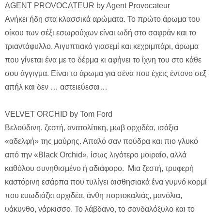
AGENT PROVOCATEUR by Agent Provocateur
Ανήκει ήδη στα κλασσικά αρώματα. To πρώτο άρωμα του
οίκου των σέξι εσωρούχων είναι ωδή στο σαφράν και το
τριαντάφυλλο. Αιγυπτιακό γιασεμί και κεχριμπάρι, άρωμα
που γίνεται ένα με το δέρμα κι αφήνει το ίχνη του στο κάθε
σου άγγιγμα. Είναι το άρωμα για σένα που έχεις έντονο σεξ
απήλ και δεν … αστειεύεσαι…
VELVET ORCHID by Tom Ford
Βελούδινη, ζεστή, ανατολίτικη, μωβ ορχιδέα, ισάξια
«αδελφή» της μαύρης. Απαλό σαν πούδρα και πιο γλυκό
από την «Black Orchid», ίσως λιγότερο μοιραίο, αλλά
καθόλου συνηθισμένο ή αδιάφορο. Μια ζεστή, τρυφερή
καστόρινη εσάρπα που τυλίγει αισθησιακά ένα γυμνό κορμί
που ευωδιάζει ορχιδέα, άνθη πορτοκαλιάς, μανόλια,
υάκυνθο, νάρκισσο. Το λάβδανο, το σανδαλόξυλο και το