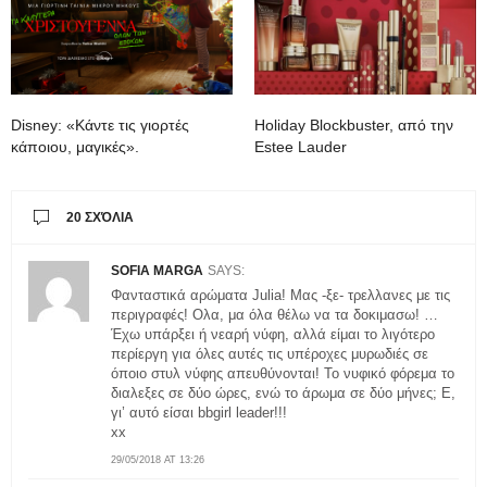
Disney: «Κάντε τις γιορτές
Holiday Blockbuster, από την
κάποιου, μαγικές».
Estee Lauder
20 ΣΧΌΛΙΑ
SOFIA MARGA
SAYS:
Φανταστικά αρώματα Julia! Μας -ξε- τρελλανες με τις
περιγραφές! Ολα, μα όλα θέλω να τα δοκιμασω! …
Έχω υπάρξει ή νεαρή νύφη, αλλά είμαι το λιγότερο
περίεργη για όλες αυτές τις υπέροχες μυρωδιές σε
όποιο στυλ νύφης απευθύνονται! Το νυφικό φόρεμα το
διαλεξες σε δύο ώρες, ενώ το άρωμα σε δύο μήνες; Ε,
γι’ αυτό είσαι bbgirl leader!!!
xx
29/05/2018 AT 13:26