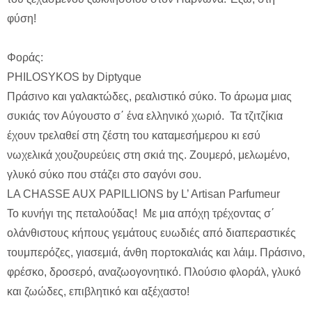
φύση!
Φοράς:
PHILOSYKOS by Diptyque
Πράσινο και γαλακτώδες, ρεαλιστικό σύκο. Το άρωμα μιας
συκιάς τον Αύγουστο σ΄ ένα ελληνικό χωριό. Τα τζιτζίκια
έχουν τρελαθεί στη ζέστη του καταμεσήμερου κι εσύ
νωχελικά χουζουρεύεις στη σκιά της. Ζουμερό, μελωμένο,
γλυκό σύκο που στάζει στο σαγόνι σου.
LA CHASSE AUX PAPILLIONS by L’ Artisan Parfumeur
To κυνήγι της πεταλούδας! Με μια απόχη τρέχοντας σ΄
ολάνθιστους κήπους γεμάτους ευωδιές από διαπεραστικές
τουμπερόζες, γιασεμιά, άνθη πορτοκαλιάς και λάιμ. Πράσινο,
φρέσκο, δροσερό, αναζωογονητικό. Πλούσιο φλοράλ, γλυκό
και ζωώδες, επιβλητικό και αξέχαστο!