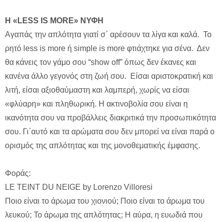
H «LESS IS MORE» ΝΥΦΗ
Αγαπάς την απλότητα γιατί σ΄ αρέσουν τα λίγα και καλά. Το
ρητό less is more ή simple is more φτιάχτηκε για σένα. Δεν
θα κάνεις τον γάμο σου “show off” όπως δεν έκανες και
κανένα άλλο γεγονός στη ζωή σου. Είσαι αριστοκρατική και
λιτή, είσαι αξιοθαύμαστη και λαμπερή, χωρίς να είσαι
«φλύαρη» και πληθωρική. Η ακτινοβολία σου είναι η
ικανότητα σου να προβάλλεις διακριτικά την προσωπικότητα
σου. Γι΄αυτό και τα αρώματα σου δεν μπορεί να είναι παρά ο
ορισμός της απλότητας και της μονοθεματικής έμφασης.
Φοράς:
LE TEINT DU NEIGE by Lorenzo Villoresi
Ποιο είναι το άρωμα του χιονιού; Ποιο είναι το άρωμα του
λευκού; Το άρωμα της απλότητας; Η αύρα, η ευωδιά που