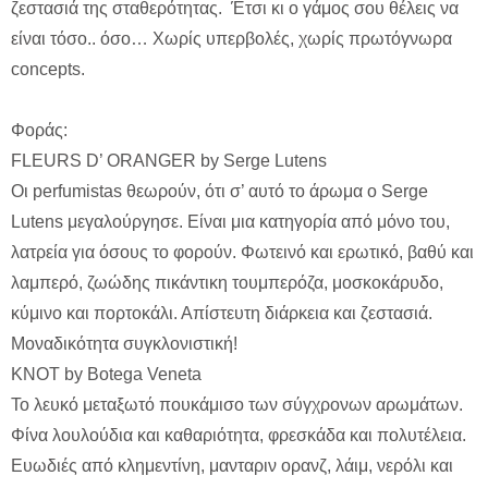
ζεστασιά της σταθερότητας. Έτσι κι ο γάμος σου θέλεις να
είναι τόσο.. όσο… Χωρίς υπερβολές, χωρίς πρωτόγνωρα
concepts.
Φοράς:
FLEURS D’ ORANGER by Serge Lutens
Οι perfumistas θεωρούν, ότι σ’ αυτό το άρωμα ο Serge
Lutens μεγαλούργησε. Είναι μια κατηγορία από μόνο του,
λατρεία για όσους το φορούν. Φωτεινό και ερωτικό, βαθύ και
λαμπερό, ζωώδης πικάντικη τουμπερόζα, μοσκοκάρυδο,
κύμινο και πορτοκάλι. Απίστευτη διάρκεια και ζεστασιά.
Μοναδικότητα συγκλονιστική!
KNOT by Botega Veneta
Το λευκό μεταξωτό πουκάμισο των σύγχρονων αρωμάτων.
Φίνα λουλούδια και καθαριότητα, φρεσκάδα και πολυτέλεια.
Ευωδιές από κλημεντίνη, μανταριν ορανζ, λάιμ, νερόλι και