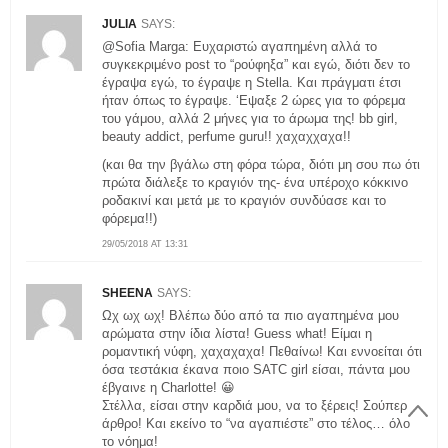
JULIA
SAYS:
@Sofia Marga: Ευχαριστώ αγαπημένη αλλά το
συγκεκριμένο post το “ρούφηξα” και εγώ, διότι δεν το
έγραψα εγώ, το έγραψε η Stella. Kαι πράγματι έτσι
ήταν όπως το έγραψε. ‘Εψαξε 2 ώρες για το φόρεμα
του γάμου, αλλά 2 μήνες για το άρωμα της! bb girl,
beauty addict, perfume guru!! χαχαχχαχα!!
(και θα την βγάλω στη φόρα τώρα, διότι μη σου πω ότι
πρώτα διάλεξε το κραγιόν της- ένα υπέροχο κόκκινο
ροδακινί και μετά με το κραγιόν συνδύασε και το
φόρεμα!!)
29/05/2018 AT 13:31
SHEENA
SAYS:
Ωχ ωχ ωχ! Βλέπω δύο από τα πιο αγαπημένα μου
αρώματα στην ίδια λίστα! Guess what! Είμαι η
ρομαντική νύφη, χαχαχαχα! Πεθαίνω! Και εννοείται ότι
όσα τεστάκια έκανα ποιο SATC girl είσαι, πάντα μου
έβγαινε η Charlotte! 😀
Στέλλα, είσαι στην καρδιά μου, να το ξέρεις! Σούπερ
άρθρο! Και εκείνο το “να αγαπιέστε” στο τέλος… όλο
το νόημα!