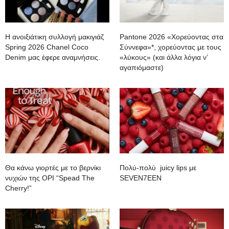
Η ανοιξιάτικη συλλογή μακιγιάζ
Pantone 2026 «Χορεύοντας στα
Spring 2026 Chanel Coco
Σύννεφα»*, χορεύοντας με τους
Denim μας έφερε αναμνήσεις.
«λύκους» (και άλλα λόγια ν’
αγαπιόμαστε)
Θα κάνω γιορτές με το βερνίκι
Πολύ-πολύ juicy lips με
νυχιών της OPI “Spead The
SEVEN7EEN
Cherry!”