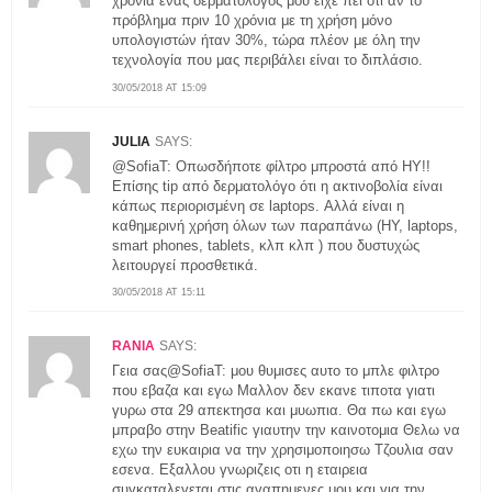
χρόνια ένας δερματολόγος μου είχε πει ότι αν το
πρόβλημα πριν 10 χρόνια με τη χρήση μόνο
υπολογιστών ήταν 30%, τώρα πλέον με όλη την
τεχνολογία που μας περιβάλει είναι το διπλάσιο.
30/05/2018 AT 15:09
JULIA
SAYS:
@SofiaT: Οπωσδήποτε φίλτρο μπροστά από ΗΥ!!
Επίσης tip από δερματολόγο ότι η ακτινοβολία είναι
κάπως περιορισμένη σε laptops. Αλλά είναι η
καθημερινή χρήση όλων των παραπάνω (ΗΥ, laptops,
smart phones, tablets, κλπ κλπ ) που δυστυχώς
λειτουργεί προσθετικά.
30/05/2018 AT 15:11
RANIA
SAYS:
Γεια σας@SofiaT: μου θυμισες αυτο το μπλε φιλτρο
που εβαζα και εγω Μαλλον δεν εκανε τιποτα γιατι
γυρω στα 29 απεκτησα και μυωπια. Θα πω και εγω
μπραβο στην Beatific γιαυτην την καινοτομια Θελω να
εχω την ευκαιρια να την χρησιμοποιησω Τζουλια σαν
εσενα. Εξαλλου γνωριζεις οτι η εταιρεια
συγκαταλεγεται στις αγαπημενες μου και για την