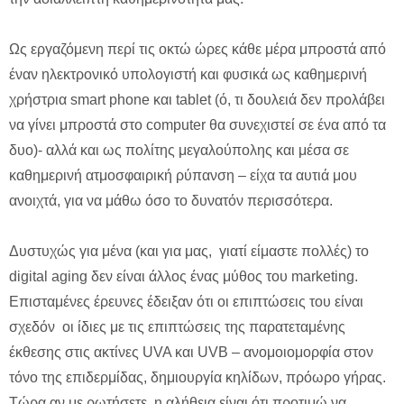
Ως εργαζόμενη περί τις οκτώ ώρες κάθε μέρα μπροστά από
έναν ηλεκτρονικό υπολογιστή και φυσικά ως καθημερινή
χρήστρια smart phone και tablet (ό, τι δουλειά δεν προλάβει
να γίνει μπροστά στο computer θα συνεχιστεί σε ένα από τα
δυο)- αλλά και ως πολίτης μεγαλούπολης και μέσα σε
καθημερινή ατμοσφαιρική ρύπανση – είχα τα αυτιά μου
ανοιχτά, για να μάθω όσο το δυνατόν περισσότερα.
Δυστυχώς για μένα (και για μας, γιατί είμαστε πολλές) το
digital aging δεν είναι άλλος ένας μύθος του marketing.
Επισταμένες έρευνες έδειξαν ότι οι επιπτώσεις του είναι
σχεδόν οι ίδιες με τις επιπτώσεις της παρατεταμένης
έκθεσης στις ακτίνες UVA και UVB – ανομοιομορφία στον
τόνο της επιδερμίδας, δημιουργία κηλίδων, πρόωρο γήρας.
Τώρα αν με ρωτήσετε, η αλήθεια είναι ότι προτιμώ να