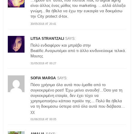
…ήμουν απ’ αυτές που πίστευε πως το digital aging
είναι άλλος ένας μύθος του marketing. …αλλά άλλαξα
γνώμη…θα ήθελα να έχω την ευκαιρία να δοκιμάσω
την City protect d-tox.
30/05/2018 AT 20:41
LITSA STRANTZALI
SAYS:
Πολύ ενδιαφέρον και μπράβο στην
Beatific.Αναρωτιέμαι από τι άλλο κινδυνεύουμε τελικά.
Μουτςς
31/05/2018 AT 00:27
SOFIA MARGA
SAYS:
Πόσο χρήσιμα όλα αυτά που έμαθα από το
συγκεκριμένο post! Έχω μείνει αναυδη!…Όσο για τη
συγκεκριμένη εταιρία, δεν έχει τύχει να
χρησιμοποιήσω κάποιο προϊόν της… Πολύ θα ήθελα
να τη δοκιμασω ύστερα από όλα αυτά που διάβασα…
χχ
01/06/2018 AT 00:05
AMALIA
SAYS: