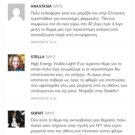
ANASTASIA
SAYS:
Πολύ ενδιαφέρον post και μπράβο και στην Ελληνική
προσπάθεια για καινοτόμες φόρμουλες. Πάντως
συμφωνώ στο ότι εκεί γύρω στα 40 (λίγο πριν ή λίγο
μετά) το δέρμα μας έχει περισσότερη ανάγκη από
αποτοξίνωση παρά από αντιγήρανση.
30/05/2018 AT 11:13
STELLA
SAYS:
High Energy Visible Light! Ενα τεράστιο θέμα για το
οποίο πολύ λίγα γνωρίζουμε κι οι περισσότεροι δεν
υποπτεύονται καν, ότι υπάρχει. Κι όμως είναι
απίστευτα σοβαρό ως προς τις φθορές και επιπτώσεις
που υφιστάμεθα όλες μας μπροστά από τις οθόνες των
υπολογιστών και όχι μόνο. Μπράβο στην Beatific!
30/05/2018 AT 11:52
SOFIAT
SAYS:
Όλο αυτο το θέμα της ακτινοβολίας μου θύμησες πολυ
παλιά οταν πήγαινα στην σχολή για Η/Υ όλοι είχαν
μπροστά απο την οθόνη ενα πλαστικό τυπου φίλτρο