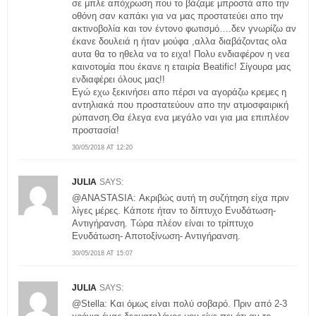
σε μπλε απόχρωση που το βάζαμε μπροστά απο την
οθόνη σαν καπάκι για να μας προστατεύει απο την
ακτινοβολία και τον έντονο φωτισμό….δεν γνωρίζω αν
έκανε δουλειά η ήταν μούφα ,αλλα διαβάζοντας ολα
αυτα θα το ηθελα να το ειχα! Πολυ ενδιαφέρον η νεα
καινοτομία που έκανε η εταιρία Beatific! Σίγουρα μας
ενδιαφέρει όλους μας!!
Εγώ εχω ξεκινήσει απο πέρσι να αγοράζω κρεμες η
αντηλιακά που προστατεύουν απο την ατμοσφαιρική
ρύπανση.Θα έλεγα ενα μεγάλο ναι για μια επιπλέον
προστασία!
30/05/2018 AT 12:20
JULIA
SAYS:
@ANASTASIA: Ακριβώς αυτή τη συζήτηση είχα πριν
λίγες μέρες. Κάποτε ήταν το δίπτυχο Ενυδάτωση-
Αντιγήρανση. Τώρα πλέον είναι το τρίπτυχο
Ενυδάτωση- Αποτοξίνωση- Αντιγήρανση.
30/05/2018 AT 15:07
JULIA
SAYS:
@Stella: Και όμως είναι πολύ σοβαρό. Πριν από 2-3