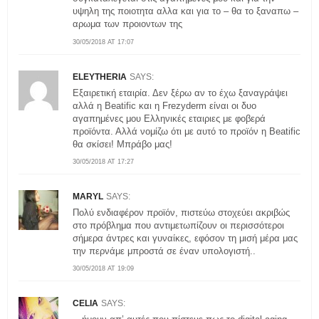
υψηλη της ποιοτητα αλλα και για το – θα το ξαναπω –
αρωμα των προιοντων της
30/05/2018 AT 17:07
ELEYTHERIA
SAYS:
Εξαιρετική εταιρία. Δεν ξέρω αν το έχω ξαναγράψει
αλλά η Beatific και η Frezyderm είναι οι δυο
αγαπημένες μου Ελληνικές εταιριες με φοβερά
προϊόντα. Αλλά νομίζω ότι με αυτό το προϊόν η Beatific
θα σκίσει! Μπράβο μας!
30/05/2018 AT 17:27
MARYL
SAYS:
Πολύ ενδιαφέρον προϊόν, πιστεύω στοχεύει ακριβώς
στο πρόβλημα που αντιμετωπίζουν οι περισσότεροι
σήμερα άντρες και γυναίκες, εφόσον τη μισή μέρα μας
την περνάμε μπροστά σε έναν υπολογιστή..
30/05/2018 AT 19:09
CELIA
SAYS: