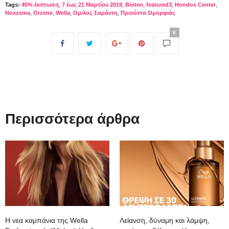
Tags:
40% έκπτωση
,
7 έως 21 Μαρτίου 2019
,
Bioten
,
featured3
,
Hondos Center
,
Noxzema
,
Orzene
,
Wella
,
Ομιλος Σαράντη
,
Προιόντα Ομορφιάς
8
Περισσότερα άρθρα
Η νεα καμπάνια της Wella
Λείανση, δύναμη και λάμψη,