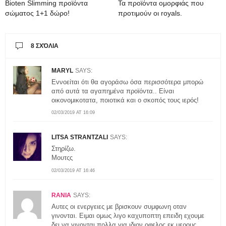
Bioten Slimming προϊόντα
Τα προϊόντα ομορφιάς που
σώματος 1+1 δώρο!
προτιμούν οι royals.
8 ΣΧΌΛΙΑ
MARYL
SAYS:
Εννοείται ότι θα αγοράσω όσα περισσότερα μπορώ
από αυτά τα αγαπημένα προϊόντα.. Είναι
οικονομικοτατα, ποιοτικά και ο σκοπός τους ιερός!
02/03/2019 AT 16:09
LITSA STRANTZALI
SAYS:
Στηρίζω.
Μουτςς
02/03/2019 AT 16:46
RANIA
SAYS:
Αυτες οι ενεργειες με βρισκουν συμφωνη οταν
γινονται. Ειμαι ομως λιγο καχυποπτη επειδη εχουμε
δει να γινονται πολλα για ιδιον οφελος εκ μερους