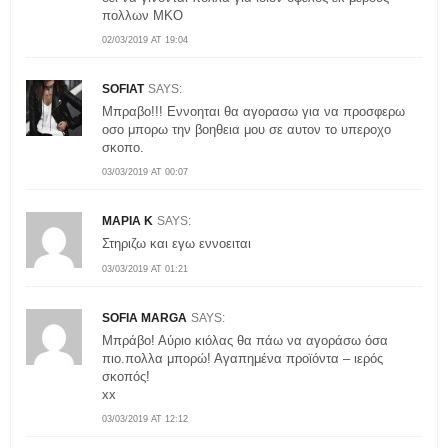
πολλων ΜΚΟ
02/03/2019 AT 19:04
SOFIAT
SAYS:
Μπραβο!!! Εννοηται θα αγορασω για να προσφερω
οσο μπορω την βοηθεια μου σε αυτον το υπεροχο
σκοπο.
03/03/2019 AT 00:07
ΜΑΡΙΑ Κ
SAYS:
Στηριζω και εγω εννοειται
03/03/2019 AT 01:21
SOFIA MARGA
SAYS:
Μπράβο! Αύριο κιόλας θα πάω να αγοράσω όσα
πιο.πολλα μπορώ! Αγαπημένα προϊόντα – ιερός
σκοπός!
xx
03/03/2019 AT 12:12