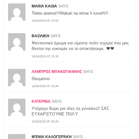
MARIA KAGIA
SAYS:
Teleio arwma!!!!Makari na eimai h tuxerh!!!
14/04/2019 AT 23:03
ΒΑΣΙΛΙΚΗ
SAYS:
Φανταστικό άρωμα και είμαστε πολύ τυχεροί που μας
δίνεται την ευκαιρία να το αποκτήσουμε. ❤️❤️
14/04/2019 AT 23:30
ΛΑΜΠΡΌΣ ΜΠΑΚΟΓΙΑΝΝΗΣ
SAYS:
Θαυμάσιο
14/04/2019 AT 23:49
ΚΑΤΕΡΙΝΑ
SAYS:
Υπέροχο δώρο για όλες τις γυναίκες!! ΣΑΣ
ΕΥΧΑΡΙΣΤΟΎΜΕ ΠΟΛΎ
15/04/2019 AT 00:26
ΜΈΝΙΑ ΚΑΛΟΓΕΡΆΚΗ
SAYS: