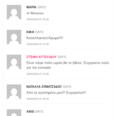
ΜΑΡΙΑ
SAYS:
το θελωωω
15/04/2019 AT 20:28
ΚΙΚΗ
SAYS:
Καταπληκτικό Άρωμα!!!!
15/04/2019 AT 21:09
ΣΤΈΦΗ ΑΓΓΕΛΊΔΟΥ
SAYS:
Είναι πάρα πολύ ωραίο,θα το ήθελα. Ευχαριστώ πολύ
για την ευκαιρία.
15/04/2019 AT 22:09
ΝΑΤΑΛΊΑ ΑΤΜΑΤΖΊΔΟΥ
SAYS:
Από τα αγαπημένα μου!!! Ευχαριστώ!!!
16/04/2019 AT 00:04
ΑNSI
SAYS: