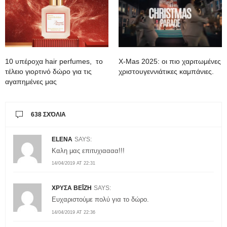
10 υπέροχα hair perfumes, το
X-Mas 2025: oι πιο χαριτωμένες
τέλειο γιορτινό δώρο για τις
χριστουγεννιάτικες καμπάνιες.
αγαπημένες μας
638 ΣΧΌΛΙΑ
ELENA
SAYS:
Kαλη μας επιτυχιαααα!!!
14/04/2019 AT 22:31
ΧΡΥΣΑ ΒΕΪ́ΖΗ
SAYS:
Ευχαριστούμε πολύ για το δώρο.
14/04/2019 AT 22:36