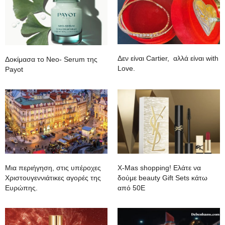
Δεν είναι Cartier, αλλά είναι with
Δοκίμασα το Neo- Serum της
Love.
Payot
Mια περιήγηση, στις υπέροχες
Χ-Mas shopping! Ελάτε να
Χριστουγεννιάτικες αγορές της
δούμε beauty Gift Sets κάτω
Ευρώπης.
από 50Ε