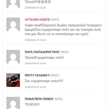
Τέλειο!!!!😍😍😍😍
15/04/2019 AT 01:40
ΑΓΓΕΛΙΚΗ ΚΟΝΤΕ
SAYS:
Super wow!Εξαιρετικό δωράκι πραγματικά! Λατρεμένο
άρωμα!Σας ευχαριστούμε πολύ για την ευκαιρία αυτή
που μας δίνετε να το αποκτήσουμε και εμείς!
15/04/2019 AT 02:02
ΌΛΓΑ ΠΑΠΑΔΟΠΟΎΛΟΥ
SAYS:
Τέλεια!Ευχαριστούμε πολύ!
15/04/2019 AT 02:40
ΠΆΤΤΥ ΓΑΛΑΝΟΎ
SAYS:
Σας ευχαριστουμε πολυ!!!!!
15/04/2019 AT 03:33
ΠΑΝΑΓΙΏΤΑ ΠΆΝΟΥ
SAYS:
ΤΕΛΕΙΟ!!!