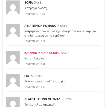
SOFIA
SAYS:
Υπέροχο δώρο:)
17/04/2019 AT 11:43
ΑΙΚΑΤΕΡΊΝΗ ΡΩΜΑΝΟΎ
SAYS:
λατρεμένο άρωμα.. το εχω δοκιμάσει και μακάρι να
σταθώ τυχερή να το κερδίσω!!
17/04/2019 AT 12:29
ΙΩΆΝΝΗΣ ΚΑΡΑΚΑΣΊΔΗΣ
SAYS:
Καταπληκτικό
17/04/2019 AT 13:34
ΓΙΏΤΑ
SAYS:
Τέλειο άρωμα, καλή επιτυχία.
17/04/2019 AT 15:31
ΑΓΑΘΉ ΕΙΡΉΝΗ ΜΟΥΜΤΖΉ
SAYS:
Το πιο τέλειο άρωμα!!!!