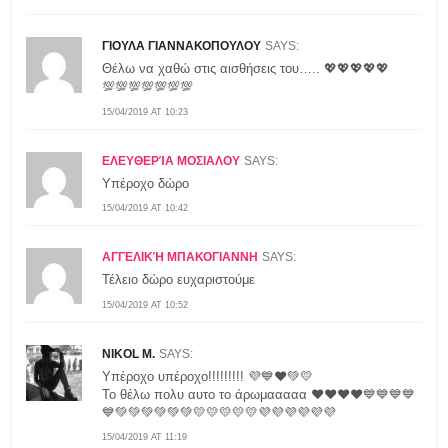
ΓΙΟΥΛΑ ΓΙΑΝΝΑΚΟΠΟΥΛΟΥ
SAYS:
Θέλω να χαθώ στις αισθήσεις του….. 💖💖💖💖💖
💯💯💯💯💯💯💯
15/04/2019 AT 10:23
ΕΛΕΥΘΕΡΊΑ ΜΟΣΙΑΛΟΥ
SAYS:
Υπέροχο δώρο
15/04/2019 AT 10:42
ΑΓΓΕΛΙΚΉ ΜΠΑΚΟΓΙΑΝΝΗ
SAYS:
Τέλειο δώρο ευχαριστούμε
15/04/2019 AT 10:52
NIKOL M.
SAYS:
Υπέροχο υπέροχο!!!!!!!!! 💜💙❤💚💛
Το θέλω πολυ αυτο το άρωμααααα ❤❤❤❤💙💙💙💙
💙💚💚💚💚💚💚💛💛💛💛💛💜💜💜💜💜💜
15/04/2019 AT 11:19