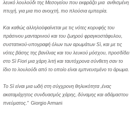
λευκό λουλούδι της Μεσογείου που εκφράζει μια ανθισμένη
πτυχή, για μια πιο ανοιχτή, πιο πλούσια εμπειρία.
Και καθώς αλληλοϋφαίνεται με τις νότες κορυφής του
πράσινου μανταρινιού και του ζωηρού φραγκοστάφυλου,
συστατικού-υπογραφή όλων των αρωμάτων Sì, και με τις
νότες βάσης της βανίλιας και του λευκού μόσχου, προσδίδει
στο Sì Fiori μια χάρη λιτή και ταυτόχρονα σύνθετη σαν το
ίδιο το λουλούδι από το οποίο είναι εμπνευσμένο το άρωμα.
Το
S
ì είναι μια ωδή στη σύγχρονη θηλυκότητα ,ένας
ακαταμάχητος συνδυασμός χάρης, δύναμης και αδάμαστου
πνεύματος.”
Giorgio Armani