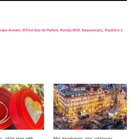
orgio Armani
,
Sì Fiori Eau de Parfum
,
Άνοιξη 2019
,
διαγωνισμός
,
Κερδίστε 2
er, αλλά είναι with
Mια περιήγηση, στις υπέροχες