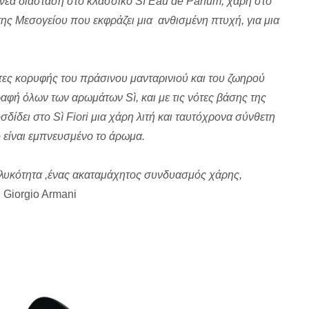
ει νέα διάσταση στο κλασσικό Sì Eau de Parfum, χάρη στο
της Μεσογείου που εκφράζει μια ανθισμένη πτυχή, για μια
ότες κορυφής του πράσινου μανταρινιού και του ζωηρού
φή όλων των αρωμάτων Sì, και με τις νότες βάσης της
σδίδει στο Sì Fiori μια χάρη λιτή και ταυτόχρονα σύνθετη
ο είναι εμπνευσμένο το άρωμα.
θηλυκότητα ,ένας ακαταμάχητος συνδυασμός χάρης,
”
Giorgio Armani