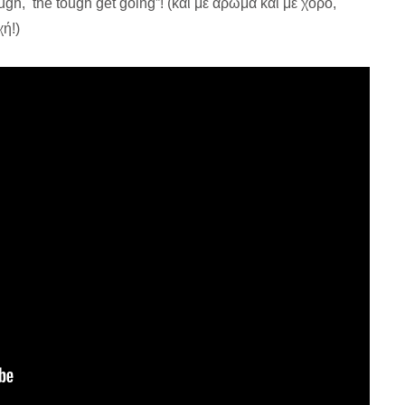
ugh, the tough get going”! (και με άρωμα και με χορό,
χή!)