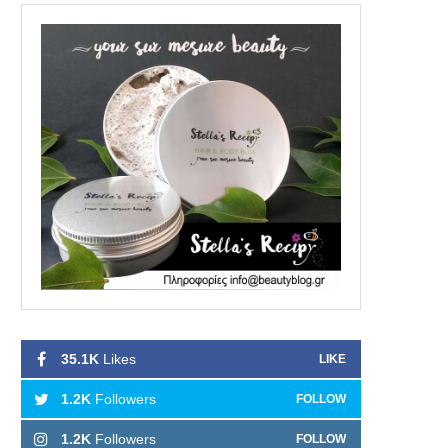
35.1K
Likes
LIKE
1.2K
Followers
FOLLOW
1.2K
Followers
FOLLOW