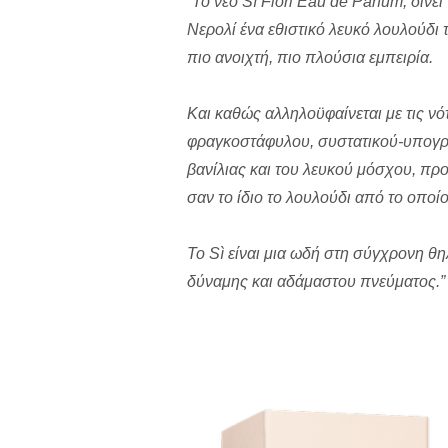
“To νέο Sì Fiori Eau de Parfum, δίν
Νερολί ένα εθιστικό λευκό λουλούδι 
πιο ανοιχτή, πιο πλούσια εμπειρία.
Και καθώς αλληλοϋφαίνεται με τις ν
φραγκοστάφυλου, συστατικού-υπογρα
βανίλιας και του λευκού μόσχου, προ
σαν το ίδιο το λουλούδι από το οποί
Το
S
ì είναι μια ωδή στη σύγχρονη 
δύναμης και αδάμαστου πνεύματος.