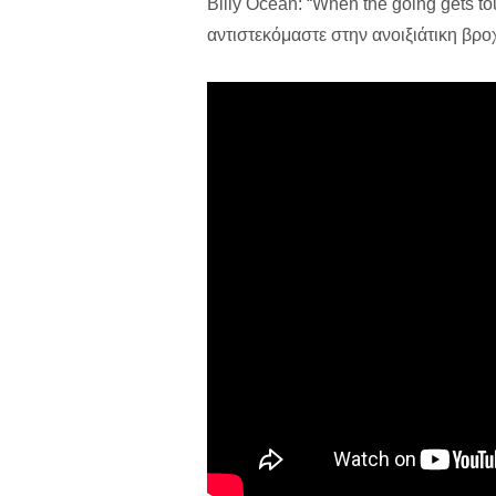
Billy Ocean: “When the going gets to
αντιστεκόμαστε στην ανοιξιάτικη βρο