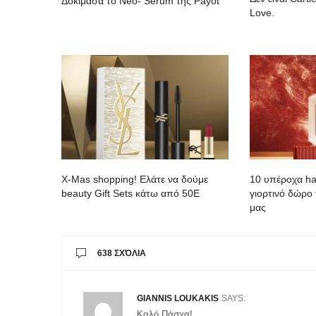
Δοκίμασα το Neo- Serum της Payot
Love.
Χ-Mas shopping! Ελάτε να δούμε
10 υπέροχα hai
beauty Gift Sets κάτω από 50Ε
γιορτινό δώρο 
μας
638 ΣΧΌΛΙΑ
GIANNIS LOUKAKIS
SAYS:
Καλό Πάσχα!