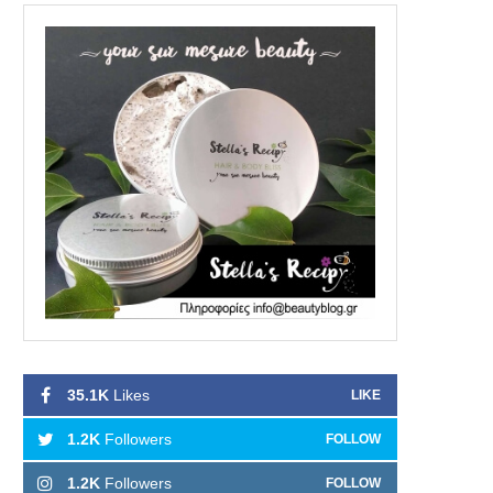
35.1K
Likes
LIKE
1.2K
Followers
FOLLOW
1.2K
Followers
FOLLOW