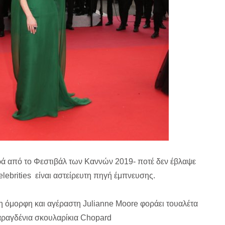
ορά από το Φεστιβάλ των Καννών 2019- ποτέ δεν έβλαψε
lebrities είναι αστείρευτη πηγή έμπνευσης.
 η όμορφη και αγέραστη Julianne Moore φοράει τουαλέτα
αραγδένια σκουλαρίκια Chopard