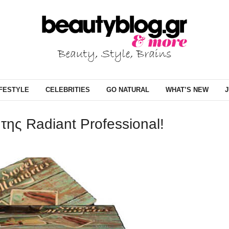
IFESTYLE
CELEBRITIES
GO NATURAL
WHAT’S NEW
J
της Radiant Professional!