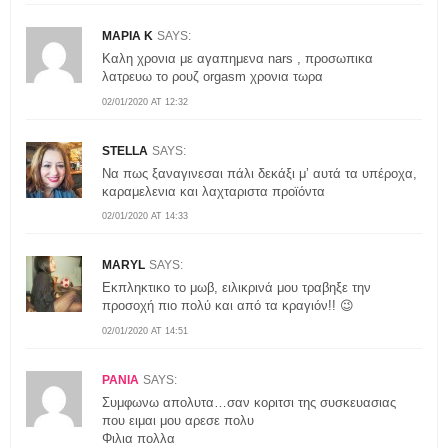
ΜΑΡΙΑ Κ
SAYS:
Καλη χρονια με αγαπημενα nars , προσωπικα
λατρευω το ρουζ orgasm χρονια τωρα
02/01/2020 AT 12:32
STELLA
SAYS:
Να πως ξαναγινεσαι πάλι δεκάξι μ’ αυτά τα υπέροχα,
καραμελενια και λαχταριστα προϊόντα
02/01/2020 AT 14:33
MARYL
SAYS:
Εκπληκτικο το μωβ, ειλικρινά μου τραβηξε την
προσοχή πιο πολύ και από τα κραγιόν!! 😉
02/01/2020 AT 14:51
ΡΑΝΙΑ
SAYS:
Συμφωνω απολυτα…σαν κοριτσι της συσκευασιας
που ειμαι μου αρεσε πολυ
Φιλια πολλα