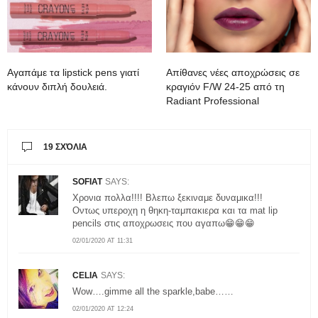
Αγαπάμε τα lipstick pens γιατί
Απίθανες νέες αποχρώσεις σε
κάνουν διπλή δουλειά.
κραγιόν F/W 24-25 από τη
Radiant Professional
19 ΣΧΌΛΙΑ
SOFIAT
SAYS:
Χρονια πολλα!!!! Βλεπω ξεκιναμε δυναμικα!!!
Οντως υπεροχη η θηκη-ταμπακιερα και τα mat lip
pencils στις αποχρωσεις που αγαπω😁😁😁
02/01/2020 AT 11:31
CELIA
SAYS:
Wow….gimme all the sparkle,babe……
02/01/2020 AT 12:24