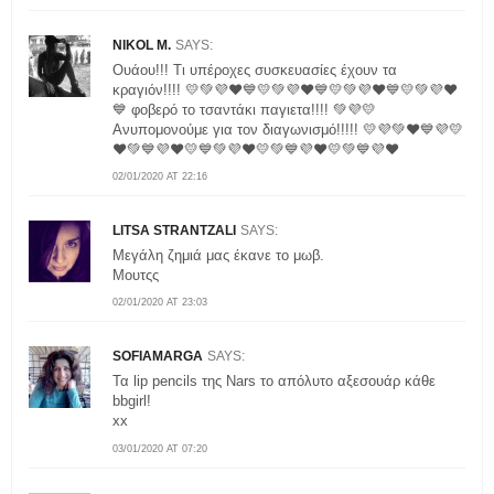
NIKOL M.
SAYS:
Ουάου!!! Τι υπέροχες συσκευασίες έχουν τα
κραγιόν!!!! 💛💚💜❤💙💛💚💜❤💙💛💚💜❤💙💛💚💜❤
💙 φοβερό το τσαντάκι παγιετα!!!! 💚💜💛
Ανυπομονούμε για τον διαγωνισμό!!!!! 💛💜💚❤💙💜💛
❤💚💙💜❤💛💙💚💜❤💛💚💙💜❤💛💚💙💜❤
02/01/2020 AT 22:16
LITSA STRANTZALI
SAYS:
Μεγάλη ζημιά μας έκανε το μωβ.
Μουτςς
02/01/2020 AT 23:03
SOFIAMARGA
SAYS:
Τα lip pencils της Nars το απόλυτο αξεσουάρ κάθε
bbgirl!
xx
03/01/2020 AT 07:20