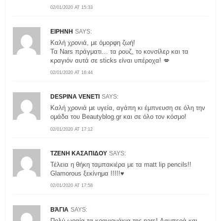
02/01/2020 AT 15:33
ΕΙΡΗΝΗ
SAYS:
Καλή χρονιά, με όμορφη ζωή!
Τα Nars πράγματι… τα ρουζ, το κονσίλερ και τα
κραγιόν αυτά σε sticks είναι υπέροχα! 💋
02/01/2020 AT 16:44
DESPINA VENETI
SAYS:
Καλή χρονιά με υγεία, αγάπη κι έμπνευση σε όλη την
ομάδα του Beautyblog.gr και σε όλο τον κόσμο!
02/01/2020 AT 17:12
ΤΖΕΝΗ ΚΑΣΑΠΙΔΟΥ
SAYS:
Τέλεια η θήκη ταμπακιέρα με τα matt lip pencils!!
Glamorous ξεκίνημα !!!!!♥
02/01/2020 AT 17:58
ΒΆΓΙΑ
SAYS:
Πολύ ωραία τα κραγιονάκια της nars! Λαμπερά και