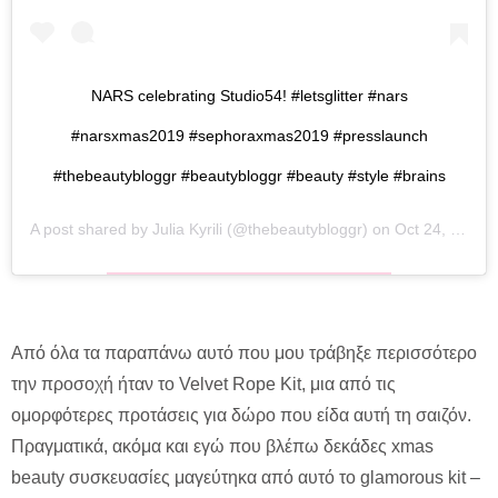
NARS celebrating Studio54! #letsglitter #nars
#narsxmas2019 #sephoraxmas2019 #presslaunch
#thebeautybloggr #beautybloggr #beauty #style #brains
A post shared by
Julia Kyrili
(@thebeautybloggr) on
Oct 24, 2019 at 6:20am PDT
Από όλα τα παραπάνω αυτό που μου τράβηξε περισσότερο
την προσοχή ήταν το Velvet Rope Kit, μια από τις
ομορφότερες προτάσεις για δώρο που είδα αυτή τη σαιζόν.
Πραγματικά, ακόμα και εγώ που βλέπω δεκάδες xmas
beauty συσκευασίες μαγεύτηκα από αυτό το glamorous kit –