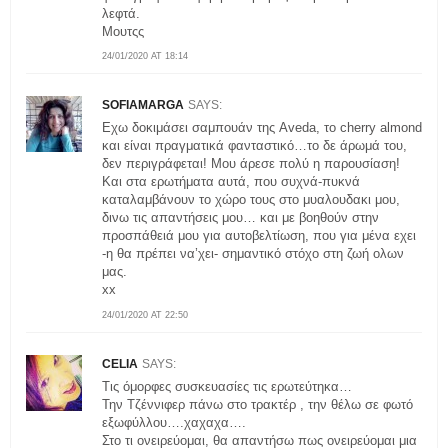
λεφτά.
Μουτςς
24/01/2020 AT 18:14
SOFIAMARGA
SAYS:
Εχω δοκιμάσει σαμπουάν της Aveda, το cherry almond
και είναι πραγματικά φανταστικό…το δε άρωμά του,
δεν περιγράφεται! Μου άρεσε πολύ η παρουσίαση!
Και στα ερωτήματα αυτά, που συχνά-πυκνά
καταλαμβάνουν το χώρο τους στο μυαλουδακι μου,
δινω τις απαντήσεις μου… και με βοηθούν στην
προσπάθειά μου για αυτοβελτίωση, που για μένα εχει
-η θα πρέπει να’χει- σημαντικό στόχο στη ζωή ολων
μας.
xx
24/01/2020 AT 22:50
CELIA
SAYS:
Τις όμορφες συσκευασίες τις ερωτεύτηκα…
Την Τζέννιφερ πάνω στο τρακτέρ , την θέλω σε φωτό
εξωφύλλου….χαχαχα….
Στο τι ονειρεύομαι, θα απαντήσω πως ονειρεύομαι μια