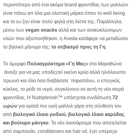
περισσότερο από ένα ακόμα brand φροντίδας των μαλλιών
είναι πάνω απ όλα μια ολιστική μάρκα όπου το well being
και το ευ ζην είναι πολύ ψηλά στη λίστα της. Παράλληλα,
μέσω των
vegan snacks
αλλά και των ανακυκλώσιμων
υλών που αξιοποιήθηκαν, η Aveda κατάφερε να μεταδώσει
το βασικό μήνυμα της:
το σεβασμό προς τη Γη
.
Το όμορφο
Πολυαγρόκτημα «Γη Μας»
στο Μαραθώνα
άνοιξε για να μας υποδεχτεί εκείνο κρύο αλλά ηλιόλουστο
πρωινό και όλα όσα διαβάσατε παραπάνω, o εποχικός
κύκλος, το ρόδι το νερό, συγκλίνουν σε αυτή τη νέα σειρά
φροντίδας. Η Nutriplenish™ υπόσχεται ενυδάτωση
72
ωρών
για ορατά πιο υγιή μαλλιά χάρη στη σύνθεση του
από
βιολογικό έλαιο ροδιού
,
βιολογικό έλαιο καρύδας
και
βούτυρο μάνγκο
. Το νέο λανσάρισμα που αποτελείται
από σαμπουάν, conditioners και hair oil, έχει υπέροχο