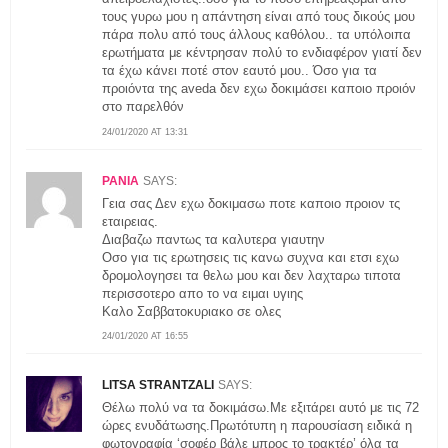
τους γυρω μου η απάντηση είναι από τους δικούς μου
πάρα πολυ από τους άλλους καθόλου.. τα υπόλοιπα
ερωτήματα με κέντρησαν πολύ το ενδιαφέρον γιατί δεν
τα έχω κάνει ποτέ στον εαυτό μου.. Όσο για τα
προιόντα της aveda δεν εχω δοκιμάσει καποιο προιόν
στο παρελθόν
24/01/2020 AT 13:31
ΡΑΝΙΑ
SAYS:
Γεια σας Δεν εχω δοκιμασω ποτε καποιο προιον τς
εταιρειας.
Διαβαζω παντως τα καλυτερα γιαυτην
Οσο για τις ερωτησεις τις κανω συχνα και ετσι εχω
δρομολογησει τα θελω μου και δεν λαχταρω τιποτα
περισσοτερο απο το να ειμαι υγιης
Καλο Σαββατοκυριακο σε ολες
24/01/2020 AT 16:55
LITSA STRANTZALI
SAYS:
Θέλω πολύ να τα δοκιμάσω.Με εξιτάρει αυτό με τις 72
ώρες ενυδάτωσης.Πρωτότυπη η παρουσίαση ειδικά η
φωτογραφία ‘σοφέρ βάλε μπρος το τρακτέρ’ όλα τα