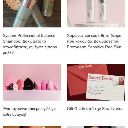
System Professional Balance
Χειμώνας και ευαίσθητο δέρμα
Shampoo. Δοκιμάστε το
που κοκκινίζει. Δοκιμάστε την
οπωσδήποτε, αν έχετε λιπαρά
Frezyderm Sensitive Red Skin
μαλλιά
Ένα σφουγγαράκι μακιγιάζ για
Gift Guide από την Stradivarius
κάθε ανάγκη!