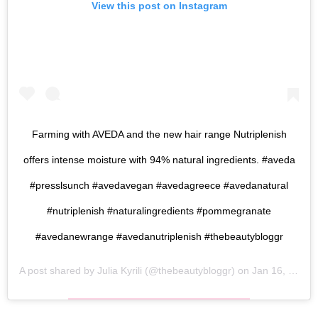
View this post on Instagram
Farming with AVEDA and the new hair range Nutriplenish
offers intense moisture with 94% natural ingredients. #aveda
#presslsunch #avedavegan #avedagreece #avedanatural
#nutriplenish #naturalingredients #pommegranate
#avedanewrange #avedanutriplenish #thebeautybloggr
A post shared by
Julia Kyrili
(@thebeautybloggr) on
Jan 16, 2020 at 8:54am PST