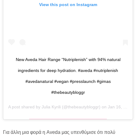
View this post on Instagram
New Aveda Hair Range “Nutriplenish” with 94% natural
ingredients for deep hydration. #aveda #nutriplenish
#avedanatural #vegan #presslaunch #gimas
#thebeautybloggr
A post shared by
Julia Kyrili
(@thebeautybloggr) on
Jan 16, 2020 at 2:25am PST
Για άλλη μια φορά η Aveda μας υπενθύμισε ότι πολύ