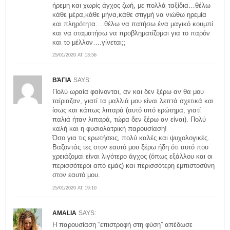
ήρεμη και χωρίς άγχος ζωή, με πολλά ταξίδια…θέλω
κάθε μέρα,κάθε μήνα,κάθε στιγμή να νιώθω ηρεμία
και πληρότητα….θέλω να πατήσω ένα μαγικό κουμπί
και να σταματήσω να προβληματίζομαι για το παρόν
και το μέλλον….γίνεται;;
25/01/2020 AT 13:56
ΒΆΓΙΑ
SAYS:
Πολύ ωραία φαίνονται, αν και δεν ξέρω αν θα μου
ταίριαζαν, γιατί τα μαλλιά μου είναι λεπτά σχετικά και
ίσως και κάπως λιπαρά (αυτό υπό ερώτημα, γιατί
παλιά ήταν λιπαρά, τώρα δεν ξέρω αν είναι). Πολύ
καλή και η φυσιολατρική παρουσίαση!
Όσο για τις ερωτήσεις, πολύ καλές και ψυχολογικές.
Βαζοντάς τες στον εαυτό μου ξέρω ήδη ότι αυτό που
χρειάζομαι είναι λιγότερο άγχος (όπως εξάλλου και οι
περισσότεροι από εμάς) και περισσότερη εμπιστοσύνη
στον εαυτό μου.
25/01/2020 AT 19:10
AMALIA
SAYS:
Η παρουσίαση “επιστροφή στη φύση” απέδωσε