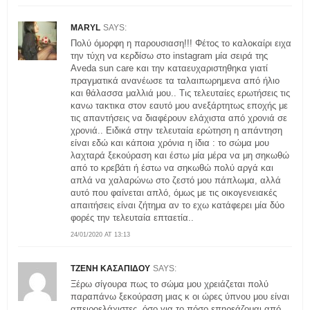
MARYL
SAYS:
Πολύ όμορφη η παρουσιαση!!! Φέτος το καλοκαίρι ειχα
την τύχη να κερδίσω στο instagram μία σειρά της
Aveda sun care και την καταευχαριστηθηκα γιατί
πραγματικά ανανέωσε τα ταλαιπωρημενα από ήλιο
και θάλασσα μαλλιά μου.. Τις τελευταίες ερωτήσεις τις
κανω τακτικα στον εαυτό μου ανεξάρτητως εποχής με
τις απαντήσεις να διαφέρουν ελάχιστα από χρονιά σε
χρονιά.. Ειδικά στην τελευταία ερώτηση η απάντηση
είναι εδώ και κάποια χρόνια η ίδια : το σώμα μου
λαχταρά ξεκούραση και έστω μία μέρα να μη σηκωθώ
από το κρεβάτι ή έστω να σηκωθώ πολύ αργά και
απλά να χαλαρώνω στο ζεστό μου πάπλωμα, αλλά
αυτό που φαίνεται απλό, όμως με τις οικογενειακές
απαιτήσεις είναι ζήτημα αν το εχω κατάφερει μία δύο
φορές την τελευταία επταετία..
24/01/2020 AT 13:13
ΤΖΕΝΗ ΚΑΣΑΠΙΔΟΥ
SAYS:
Ξέρω σίγουρα πως το σώμα μου χρειάζεται πολύ
παραπάνω ξεκούραση μιας κ οι ώρες ύπνου μου είναι
απειροελάχιστες..όσο για το πόσο επηρεάζομαι από