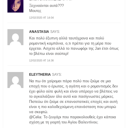
Ξεχνιούνται αυτά???
Μουτςς
12/02/2020 AT 14:04
ANASTASIA
SAYS:
Και πολύ έξυπνη αλλά ταυτόχρονα και πολύ
ρομαντική καμπάνια, ο,τι πρέπει για τη μέρα που
έρχεται. Ασχετο αλλά το πανωφόρι της Jan έτσι όπως
το βλέπω είναι σούπερ!
12/02/2020 AT 14:36
ELEYTHERIA
SAYS:
Να πω ότι χαίρομαι πάρα πολύ που ζούμε σε μια
εποχή που ο έρωτας, η αγάπη και ο ρομαντισμός δεν
έχει φύλο ούτε φυλή και είναι υπέροχο να βλέπεις να
το αγκαλιάζουν όλο αυτό και πασίγνωστες μάρκες.
Πιστεύω ότι ζούμε σε επαναστατικές εποχές και αυτή
είναι η πιο καλοδεχούμενη επανάσταση που μπορώ
να σκεφτώ.
@Celia: Το ζευγάρι που παρακολουθείς έχει κάποια
σχέση με τη γιορτή του Αγίου Βαλεντίνου;