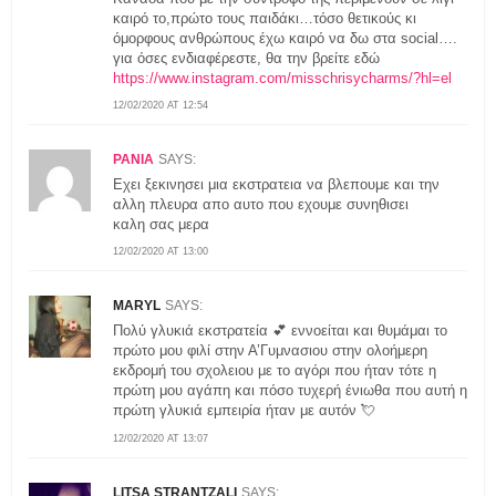
καιρό το,πρώτο τους παιδάκι…τόσο θετικούς κι
όμορφους ανθρώπους έχω καιρό να δω στα social….
για όσες ενδιαφέρεστε, θα την βρείτε εδώ
https://www.instagram.com/misschrisycharms/?hl=el
12/02/2020 AT 12:54
ΡΑΝΙΑ
SAYS:
Εχει ξεκινησει μια εκστρατεια να βλεπουμε και την
αλλη πλευρα απο αυτο που εχουμε συνηθισει
καλη σας μερα
12/02/2020 AT 13:00
MARYL
SAYS:
Πολύ γλυκιά εκστρατεία 💕 εννοείται και θυμάμαι το
πρώτο μου φιλί στην Α’Γυμνασιου στην ολοήμερη
εκδρομή του σχολειου με το αγόρι που ήταν τότε η
πρώτη μου αγάπη και πόσο τυχερή ένιωθα που αυτή η
πρώτη γλυκιά εμπειρία ήταν με αυτόν 💘
12/02/2020 AT 13:07
LITSA STRANTZALI
SAYS: