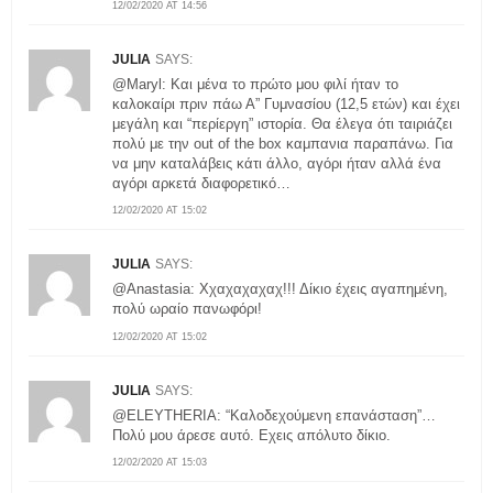
12/02/2020 AT 14:56
JULIA
SAYS:
@Maryl: Και μένα το πρώτο μου φιλί ήταν το
καλοκαίρι πριν πάω Α” Γυμνασίου (12,5 ετών) και έχει
μεγάλη και “περίεργη” ιστορία. Θα έλεγα ότι ταιριάζει
πολύ με την out of the box καμπανια παραπάνω. Για
να μην καταλάβεις κάτι άλλο, αγόρι ήταν αλλά ένα
αγόρι αρκετά διαφορετικό…
12/02/2020 AT 15:02
JULIA
SAYS:
@Anastasia: Χχαχαχαχαχ!!! Δίκιο έχεις αγαπημένη,
πολύ ωραίο πανωφόρι!
12/02/2020 AT 15:02
JULIA
SAYS:
@ΕLEYTHERIA: “Καλοδεχούμενη επανάσταση”…
Πολύ μου άρεσε αυτό. Εχεις απόλυτο δίκιο.
12/02/2020 AT 15:03