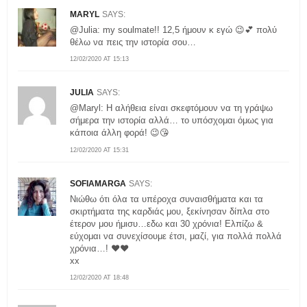
MARYL
SAYS:
@Julia: my soulmate!! 12,5 ήμουν κ εγώ 😉💕 πολύ
θέλω να πεις την ιστορία σου…
12/02/2020 AT 15:13
JULIA
SAYS:
@Maryl: Η αλήθεια είναι σκεφτόμουν να τη γράψω
σήμερα την ιστορία αλλά… το υπόσχομαι όμως για
κάποια άλλη φορά! 😉😘
12/02/2020 AT 15:31
SOFIAMARGA
SAYS:
Νιώθω ότι όλα τα υπέροχα συναισθήματα και τα
σκιρτήματα της καρδιάς μου, ξεκίνησαν δίπλα στο
έτερον μου ήμισυ…εδω και 30 χρόνια! Ελπίζω &
εύχομαι να συνεχίσουμε έτσι, μαζί, για πολλά πολλά
χρόνια…! ❤❤
xx
12/02/2020 AT 18:48