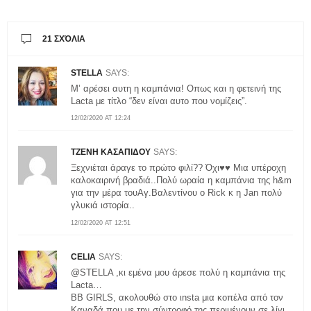
21 ΣΧΌΛΙΑ
STELLA
SAYS:
M’ αρέσει αυτη η καμπάνια! Οπως και η φετεινή της
Lacta με τίτλο “δεν είναι αυτο που νομίζεις”.
12/02/2020 AT 12:24
ΤΖΕΝΗ ΚΑΣΑΠΙΔΟΥ
SAYS:
Ξεχνιέται άραγε το πρώτο φιλί?? Όχι♥♥ Μια υπέροχη
καλοκαιρινή βραδιά..Πολύ ωραία η καμπάνια της h&m
για την μέρα τουΑγ.Βαλεντίνου ο Rick κ η Jan πολύ
γλυκιά ιστορία..
12/02/2020 AT 12:51
CELIA
SAYS:
@STELLA ,κι εμένα μου άρεσε πολύ η καμπάνια της
Lacta…
BB GIRLS, ακολουθώ στο ιnsta μια κοπέλα από τον
Καναδά που με την σύντροφό της περιμένουν σε λίγι