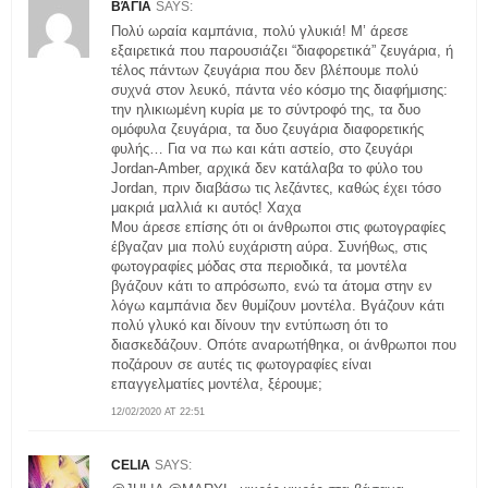
ΒΆΓΙΑ
SAYS:
Πολύ ωραία καμπάνια, πολύ γλυκιά! Μ’ άρεσε
εξαιρετικά που παρουσιάζει “διαφορετικά” ζευγάρια, ή
τέλος πάντων ζευγάρια που δεν βλέπουμε πολύ
συχνά στον λευκό, πάντα νέο κόσμο της διαφήμισης:
την ηλικιωμένη κυρία με το σύντροφό της, τα δυο
ομόφυλα ζευγάρια, τα δυο ζευγάρια διαφορετικής
φυλής… Για να πω και κάτι αστείο, στο ζευγάρι
Jordan-Amber, αρχικά δεν κατάλαβα το φύλο του
Jordan, πριν διαβάσω τις λεζάντες, καθώς έχει τόσο
μακριά μαλλιά κι αυτός! Χαχα
Μου άρεσε επίσης ότι οι άνθρωποι στις φωτογραφίες
έβγαζαν μια πολύ ευχάριστη αύρα. Συνήθως, στις
φωτογραφίες μόδας στα περιοδικά, τα μοντέλα
βγάζουν κάτι το απρόσωπο, ενώ τα άτομα στην εν
λόγω καμπάνια δεν θυμίζουν μοντέλα. Βγάζουν κάτι
πολύ γλυκό και δίνουν την εντύπωση ότι το
διασκεδάζουν. Οπότε αναρωτήθηκα, οι άνθρωποι που
ποζάρουν σε αυτές τις φωτογραφίες είναι
επαγγελματίες μοντέλα, ξέρουμε;
12/02/2020 AT 22:51
CELIA
SAYS: