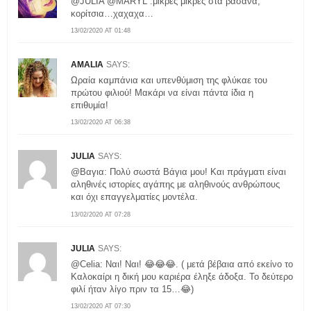
@JULIA @MARYL .μικρές μικρές στα βάσανα,
κορίτσια…χαχαχα…
13/02/2020 AT 01:48
AMALIA
SAYS:
Ωραία καμπάνια και υπενθύμιση της φλύκαε του
πρώτου φιλιού! Μακάρι να είναι πάντα ίδια η
επιθυμία!
13/02/2020 AT 06:38
JULIA
SAYS:
@Βαγια: Πολύ σωστά Βάγια μου! Και πράγματι είναι
αληθινές ιστορίες αγάπης με αληθινούς ανθρώπους
και όχι επαγγελματίες μοντέλα.
13/02/2020 AT 07:28
JULIA
SAYS:
@Celia: Ναι! Ναι! 😂😂😂. ( μετά βέβαια από εκείνο το
Καλοκαίρι η δική μου καριέρα έληξε άδοξα. Το δεύτερο
φιλί ήταν λίγο πριν τα 15…😂)
13/02/2020 AT 07:30