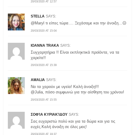
20/03/2020 AT 12:57
STELLA
SAYS:
@Maryl τι είπες τώρα…. Ξεχάσαμε και την άνοιξη…☹️
20/03/2020 AT 15:04
IOANNA TRAKA
SAYS:
Συγχαρητήρια !! Είναι εκπληκτικά προϊόντα, να τα
χαρείτε!!
20/03/2020 AT 15:39
AMALIA
SAYS:
Να τα χαρούν με υγεία! Καλή άνοιξη!!!
@Julia, πόσο συμφωνώ για την αίσθηση του χρόνου!
20/03/2020 AT 15:55
ΣΟΦΊΑ ΚΥΡΙΑΚΊΔΟΥ
SAYS:
Σας ευχαριστώ πολύ και για τα δώρα και για τις
ευχές.Καλή άνοιξη σε όλες μας!
20/03/2020 AT 19:37