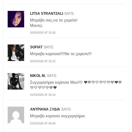
LITSA STRANTZALI
SAYS:
Μπράβο σας,να τα χαρείτε!
Μουτςς
20/03/2020 AT 20:18
SOFIAT
SAYS:
Μπραβο κοριτσια!!!!Να τα χαρειτε!!!
20/03/2020 AT 20:23
NIKOL M.
SAYS:
Συγχαρητήρια κορίτσια Μου!!!! ❤💙💚💛💜💛💚💙❤💙
💚💛💜💛💚💙❤
21/03/2020 AT 00:14
ΑΝΤΡΙΑΝΑ ΞΥΔΙΑ
SAYS:
Μπραβο κοριτσια συγχαρητήρια
21/03/2020 AT 04:49