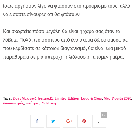
ίσως αργήσουν λίγο να φτάσουν στο προορισμό τους, αλλά
να είσαστε σίγουρες ότι θα φτάσουν!
Και σκεφτείτε πόσο μεγάλη θα είναι η χαρά σας όταν τα
λάβετε. Πολύ περισσότερο από ένα ακόμα δώρο ομορφιάς
που κερδίσατε σε κάποιον διαγωνισμό, θα είναι ένα μικρό
παραθυράκι σε μια υπέροχη, ηλιόλουστη, επόμενη μέρα.
Tags:
2 σετ Μακιγιάζ
,
featured1
,
Limited Edition
,
Loud & Clear
,
Mac
,
Άνοιξη 2020
,
διαγωνισμός
,
νικήτριες
,
Συλλογή
16