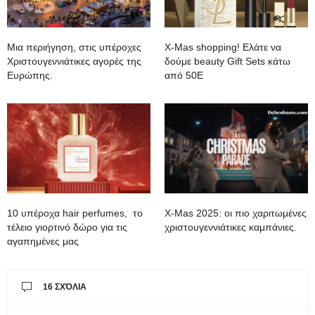
Mια περιήγηση, στις υπέροχες
Χ-Mas shopping! Ελάτε να
Χριστουγεννιάτικες αγορές της
δούμε beauty Gift Sets κάτω
Ευρώπης.
από 50Ε
10 υπέροχα hair perfumes, το
X-Mas 2025: oι πιο χαριτωμένες
τέλειο γιορτινό δώρο για τις
χριστουγεννιάτικες καμπάνιες.
αγαπημένες μας
16 ΣΧΌΛΙΑ