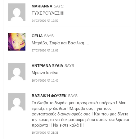
MARIANNA
SAYS:
ΤΥΧΕΡΟΎΛΕΣ!!!!
24/03/2020 AT 12:52
CELIA
SAYS:
Mπράβο, Σοφία και Βασιλικη….
27/03/2020 AT 18:02
ΑΝΤΡΙΑΝΑ ΞΥΔΙΑ
SAYS:
Mpravo koritsa
16/04/2020 AT 16:46
ΒΑΣΙΛΙΚΉ ΦΟΥΣΕΚ
SAYS:
To έλαβα το δωράκι μου πραγματικά υπέροχο ! Μου
έφτιαξε την διαθεση!!Μπράβο σας , για τους
φανταστικούς διαγωνισμούς σας ! Και που μας δίνετε
την ευκαιρία να δοκιμάσουμε μέσω αυτών εκπληκτικά
προϊόντα !! Να είστε καλά !!!
10/05/2020 AT 21:31