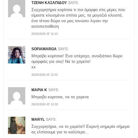
ΤΖΕΝΗ ΚΑΣΑΠΙΔΟΥ
SAYS:
Συγχαρητήρια κορίτσια τι πιο όμορφο στις μέρες που
είμαστε κλεισμένοι σπίτια μας, τα μαγαζιά κλειστά,
ένα τέτοιο δώρο να μας τονώσει λιγακι την
αυτοπεποίθεση
20/03/2020 AT 11:13
SOFIAMARGA
SAYS:
Μπράβο κορίτσια! Ένα υπέροχο, ανοιξιάτικο δώρο
ομορφιάς για σας! Να το χαρείτε!
xx
20/03/2020 AT 11:53
ΜΑΡΙΑ Κ
SAYS:
Μπραβο κοριτσια, να τα χαρειτε
20/03/2020 AT 12:02
MARYL
SAYS:
Συγχαρητήρια, να το χαρείτε!! Εαρινή ισημερία σήμερα
ας ελπίσουμε για το καλύτερο…