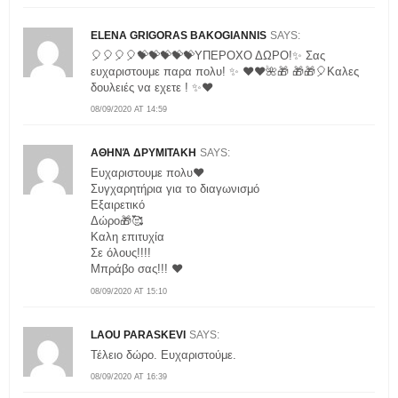
ELENA GRIGORAS BAKOGIANNIS
SAYS:
🎈🎈🎈🎈💝💝💝💝💝YΠΕΡΟΧΟ ΔΩΡΟ!✨ Σας
ευχαριστουμε παρα πολυ! ✨ ❤️❤️🌺🎁 🎁🎁🎈Καλες
δουλειές να εχετε ! ✨❤️
08/09/2020 AT 14:59
ΑΘΗΝΆ ΔΡΥΜΙΤΑΚΗ
SAYS:
Ευχαριστουμε πολυ❤
Συγχαρητήρια για το διαγωνισμό
Εξαιρετικό
Δώρο🎁🥰
Καλη επιτυχία
Σε όλους!!!!
Μπράβο σας!!! ❤
08/09/2020 AT 15:10
LAOU PARASKEVI
SAYS:
Τέλειο δώρο. Ευχαριστούμε.
08/09/2020 AT 16:39