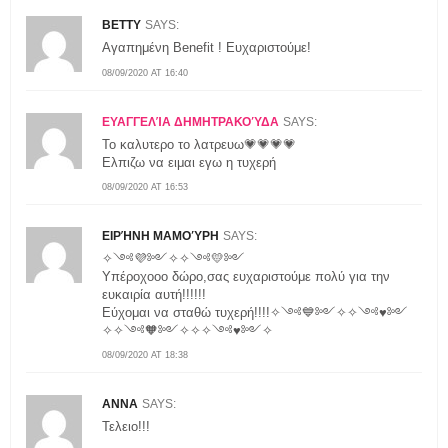
BETTY
SAYS:
Αγαπημένη Benefit ! Ευχαριστούμε!
08/09/2020 AT 16:40
ΕΥΑΓΓΕΛΊΑ ΔΗΜΗΤΡΑΚΟΎΔΑ
SAYS:
Το καλυτερο το λατρευω💗💗💗💗
Ελπιζω να ειμαι εγω η τυχερή
08/09/2020 AT 16:53
ΕΙΡΉΝΗ ΜΑΜΟΎΡΗ
SAYS:
✧༺💜༻✧✧༺💛༻
Υπέροχοοο δώρο,σας ευχαριστούμε πολύ για την
ευκαιρία αυτή!!!!!!
Εύχομαι να σταθώ τυχερή!!!!✧༺💙༻✧✧༺♥༻
✧✧༺🧡༻✧✧✧༺♥༻✧
08/09/2020 AT 18:38
ΑΝΝΑ
SAYS:
Τελειο!!!