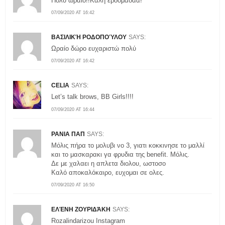
Πολύ ωραίο!!Καλή εβδομάδαα!
07/09/2020 AT 16:42
ΒΑΣΙΛΙΚΉ ΡΟΔΟΠΟΎΛΟΥ
SAYS:
Ωραίο δώρο ευχαριστώ πολύ
07/09/2020 AT 16:42
CELIA
SAYS:
Let’s talk brows, BB Girls!!!!
07/09/2020 AT 16:44
ΡΑΝΙΑ ΠΑΠ
SAYS:
Μόλις πήρα το μολυβι νο 3, γιατι κοκκινησε το μαλλί
και το μασκαρακι γα φρυδια της benefit. Μόλις.
Δε με χαλαει η απλετα διολου, ωστοσο
Καλό αποκαλόκαιρο, ευχομαι σε ολες.
07/09/2020 AT 16:50
ΕΛΈΝΗ ΖΟΥΡΙΔΆΚΗ
SAYS:
Rozalindarizou Instagram