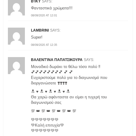
ΒΊΚΥ
SAYS:
Φανταστικά χρώματα!!!
08/09/2020 AT 12:01
LAMBRINI
SAYS:
Super!
08/09/2020 AT 12:35
ΒΑΛΕΝΤΊΝΑ ΠΑΠΑΤΣΙΚΟΥΡΑ
SAYS:
Μοναδικό δωράκι το θέλω τόσο πολύ ‼️
💕💕💕💕💕💕💕💕 💕 💕
Ευχαριστούμε πολύ για το διαγωνισμό που
διοργανώσατε ❣️❣️❣️❣️
🔝 ♥️ 🔝 ♥️ 🔝 ♥️ 🔝 ♥️ 🔝
Θα χαρώ αφάνταστα αν είμαι η τυχερή του
διαγωνισμού σας
💯 👑 💯 👑 💯 👑 💯 👑 💯
💚💚💚💚💚💚💚
💚Καλή επιτυχία💚
💚💚💚💚💚💚💚