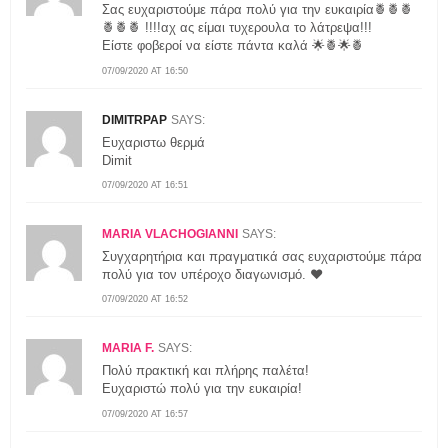
Σας ευχαριστούμε πάρα πολύ για την ευκαιρία🍍🍍🍍
🍍🍍🍍 !!!!αχ ας είμαι τυχερουλα το λάτρεψα!!!
Είστε φοβεροί να είστε πάντα καλά 🌟🍍🌟🍍
07/09/2020 AT 16:50
DIMITRPAP
SAYS:
Ευχαριστω θερμά
Dimit
07/09/2020 AT 16:51
MARIA VLACHOGIANNI
SAYS:
Συγχαρητήρια και πραγματικά σας ευχαριστούμε πάρα
πολύ για τον υπέροχο διαγωνισμό. ❤️
07/09/2020 AT 16:52
MARIA F.
SAYS:
Πολύ πρακτική και πλήρης παλέτα!
Ευχαριστώ πολύ για την ευκαιρία!
07/09/2020 AT 16:57