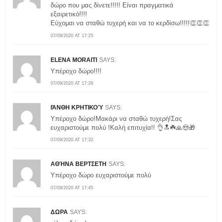
δώρο που μας δίνετε!!!!! Είναι πραγματικά
εξαιρετικό!!!!
Εύχομαι να σταθώ τυχερή και να το κερδίσω!!!!!👏👏👏
07/09/2020 AT 17:25
ELENA MORAITI
SAYS:
Υπέροχο δώρο!!!!
07/09/2020 AT 17:28
ΙΆΝΘΗ ΚΡΗΤΙΚΟΎ
SAYS:
Υπέροχο δώρο!Μακάρι να σταθώ τυχερή!Σας
ευχαριστούμε πολύ !Καλή επιτυχία!! 👌🔝☘️🙏😍🎁
07/09/2020 AT 17:32
ΑΘΉΝΑ ΒΕΡΤΣΕΤΗ
SAYS:
Υπέροχο δώρο ευχαριστούμε πολύ
07/09/2020 AT 17:45
ΔΩΡΑ
SAYS: