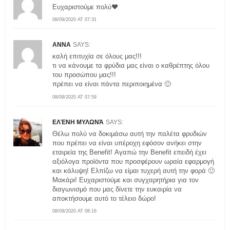
Ευχαριστούμε πολύ❤
08/09/2020 AT 07:31
ΑΝΝΑ
SAYS:
καλή επιτυχία σε όλους μας!!!
τι να κάνουμε τα φρύδια μας είναι ο καθρέπτης όλου
του προσώπου μας!!!
πρέπει να είναι πάντα περιποιημένα 🙂
08/09/2020 AT 07:59
ΕΛΈΝΗ ΜΥΛΩΝΆ
SAYS:
Θέλω πολύ να δοκιμάσω αυτή την παλέτα φρυδιών
που πρέπει να είναι υπέροχη εφόσον ανήκει στην
εταιρεία της Benefit! Αγαπώ την Βenefit επειδή έχει
αξιόλογα προϊόντα που προσφέρουν ωραία εφαρμογή
και κάλυψη! Ελπίζω να είμαι τυχερή αυτή την φορά 🙂
Μακάρι! Ευχαριστούμε και συγχαρητήρια για τον
διαγωνισμό που μας δίνετε την ευκαιρία να
αποκτήσουμε αυτό το τέλειο δώρο!
08/09/2020 AT 08:16