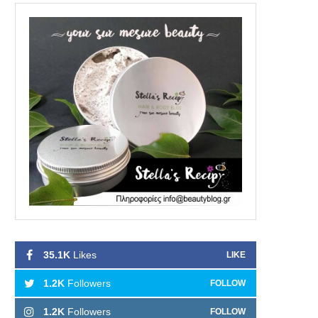
35.1K
Likes
LIKE
1.2K
Followers
FOLLOW
1.2K
Followers
FOLLOW