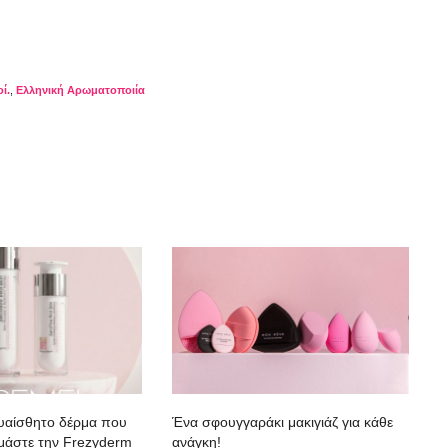
ί.
,
Ελληνική Αρωματοποιία
ευαίσθητο δέρμα που
Ένα σφουγγαράκι μακιγιάζ για κάθε
κιμάστε την Frezyderm
ανάγκη!