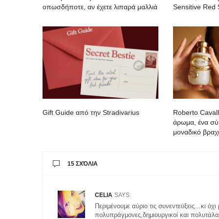
οπωσδήποτε, αν έχετε λιπαρά μαλλιά
Sensitive Red 
Gift Guide από την Stradivarius
Roberto Cavall
άρωμα, ένα σύ
μοναδικό βραχι
15 ΣΧΌΛΙΑ
CELIA
SAYS:
Περιμένουμε αύριο τις συνεντεύξεις…κι όχι
πολυπράγμονες,δημιουργικοί και πολυτάλ