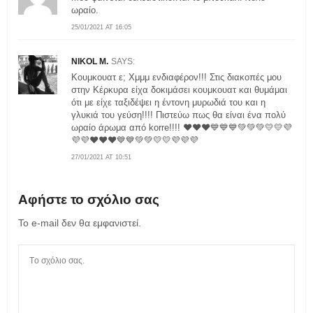
ωραίο.
25/01/2021 AT 16:05
NIKOL M.
SAYS:
Κουμκουατ ε; Χμμμ ενδιαφέρον!!! Στις διακοπές μου
στην Κέρκυρα είχα δοκιμάσει κουμκουατ και θυμάμαι
ότι με είχε ταξιδέψει η έντονη μυρωδιά του και η
γλυκιά του γεύση!!!! Πιστεύω πως θα είναι ένα πολύ
ωραίο άρωμα από korre!!!! ❤❤❤💙💙💙💚💚💚💛💛💜
💜💜❤❤❤💙💙💚💚💛💛💜💜💜
27/01/2021 AT 10:51
Αφήστε το σχόλιο σας
Το e-mail δεν θα εμφανιστεί.