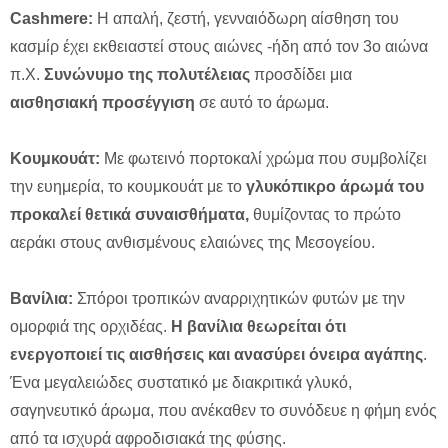
Cashmere:
Η απαλή, ζεστή, γενναιόδωρη αίσθηση του
κασμίρ έχει εκθειαστεί στους αιώνες -ήδη από τον 3ο αιώνα
π.Χ.
Συνώνυμο της πολυτέλειας
προσδίδει μια
αισθησιακή προσέγγιση
σε αυτό το άρωμα.
Κουμκουάτ:
Με φωτεινό πορτοκαλί χρώμα που συμβολίζει
την ευημερία, το κουμκουάτ με το
γλυκόπικρο άρωμά του
προκαλεί θετικά συναισθήματα,
θυμίζοντας το πρώτο
αεράκι στους ανθισμένους ελαιώνες της Μεσογείου.
Βανίλια:
Σπόροι τροπικών αναρριχητικών φυτών με την
ομορφιά της ορχιδέας.
Η βανίλια θεωρείται ότι
ενεργοποιεί τις αισθήσεις και ανασύρει όνειρα αγάπης
.
Ένα μεγαλειώδες συστατικό με διακριτικά γλυκό,
σαγηνευτικό άρωμα, που ανέκαθεν το συνόδευε η φήμη ενός
από τα ισχυρά αφροδισιακά της φύσης.