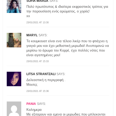
SOFIA MARGA
SAYS:
Πολύ πρωτότυπος & ιδιαίτερα εκφραστικός τρόπος για
την παρουσίαση ενός αρώματος, ο χορός!
xx
23/01/2021 AT 13:30
MARYL
SAYS:
Το κουμκουατ είναι ενα τέλειο λικέρ που το φτιάχνει η
γιαγιά μου και έχει μεθυστική μυρωδιά! Ανυπομονώ να
μυρίσω το άρωμα του Κορρέ, έχει πολλές νότες που
είναι αγαπημένες μου!
23/01/2021 AT 15:33
LITSA STRANTZALI
SAYS:
Δελεαστική η περιγραφή .
Μουτςς
23/01/2021 AT 15:36
ΡΑΝΙΑ
SAYS:
Καλημερα
Με εξιταρουν και εμενα οι μυρωδιες που μπλεκονται