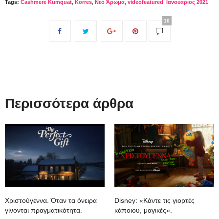
Tags:
Cashmere Kumquat
,
Korres
,
Nέο Άρωμα
,
videofeatured
,
Ιανουάριος 2021
10
Περισσότερα άρθρα
Xριστούγεννα. Όταν τα όνειρα
Disney: «Κάντε τις γιορτές
γίνονται πραγματικότητα.
κάποιου, μαγικές».