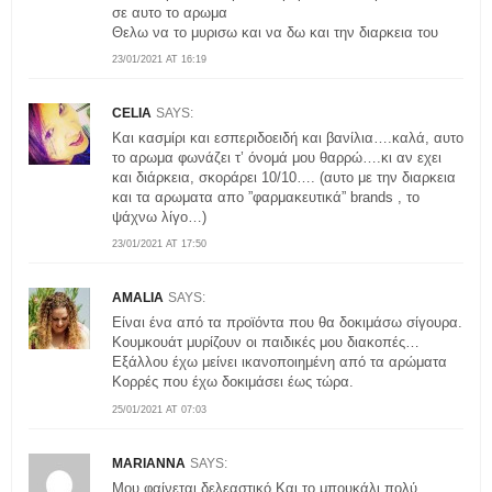
σε αυτο το αρωμα
Θελω να το μυρισω και να δω και την διαρκεια του
23/01/2021 AT 16:19
CELIA
SAYS:
Kαι κασμίρι και εσπεριδοειδή και βανίλια….καλά, αυτο
το αρωμα φωνάζει τ’ όνομά μου θαρρώ….κι αν εχει
και διάρκεια, σκοράρει 10/10…. (αυτο με την διαρκεια
και τα αρωματα απο ”φαρμακευτικά” brands , το
ψάχνω λίγο…)
23/01/2021 AT 17:50
AMALIA
SAYS:
Είναι ένα από τα προϊόντα που θα δοκιμάσω σίγουρα.
Κουμκουάτ μυρίζουν οι παιδικές μου διακοπές…
Εξάλλου έχω μείνει ικανοποιημένη από τα αρώματα
Κορρές που έχω δοκιμάσει έως τώρα.
25/01/2021 AT 07:03
MARIANNA
SAYS:
Μου φαίνεται δελεαστικό.Και το μπουκάλι πολύ