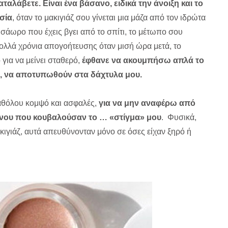
ταλάβετε. Είναι ένα βάσανο, ειδικά την άνοιξη και το
ασία
, όταν το μακιγιάζ σου γίνεται μια μάζα από τον ιδρώτα
ισάωρο που έχεις βγει από το σπίτι, το μέτωπο σου
ολλά χρόνια απογοήτευσης όταν μισή ώρα μετά, το
 για να μείνει σταθερό,
έφθανε να ακουμπήσω απλά το
α, να αποτυπωθούν στα δάχτυλα μου.
αθόλου κομψό και ασφαλές,
για να μην αναφέρω από
ώνου που κουβαλούσαν το … «στίγμα» μου
. Φυσικά,
κιγιάζ, αυτά απευθύνονταν μόνο σε όσες είχαν ξηρό ή