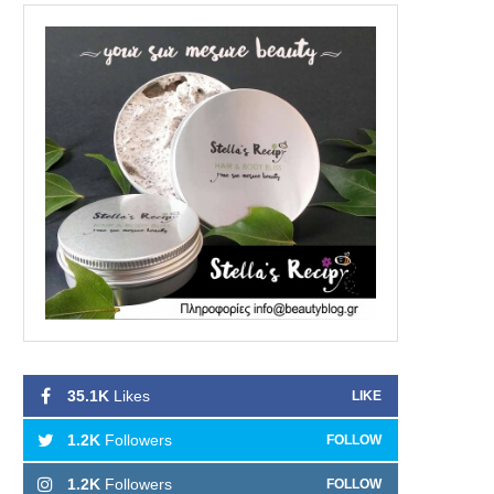
35.1K
Likes
LIKE
1.2K
Followers
FOLLOW
1.2K
Followers
FOLLOW