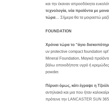
και την έκαναν απροσδόκητα ευκολό
τεχνολογία, νέα προϊόντα με μον
τώρα
… Σήμερα θα τα μοιραστώ μαζί
FOUNDATION
Χρόνια τώρα το “άγιο δισκοπότηρ
uv protective compact foundation sp
Mineral Foundation
.
Μαγικά προϊόντα
βάλω οποιοδήποτε υγρό ή κρεμώδες 
powder.
Πέρυσι όμως, κάτι έγραψε η Τζούλ
αντηλιακά και μια που ήταν καλοκαί
πρότεινε την
LANCASTER SUN 365