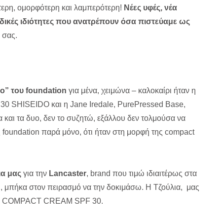
τερη, ομορφότερη και λαμπερότερη!
Νέες υφές, νέα
αδικές ιδιότητες που ανατρέπουν όσα πιστεύαμε ως
 σας.
ο” του foundation
για μένα, χειμώνα – καλοκαίρι ήταν η
f 30 SHISEIDO και η Jane Iredale, PurePressed Base,
 και τα δυο, δεν το συζητώ, εξάλλου δεν τολμούσα να
foundation παρά μόνο, ότι ήταν στη μορφή της compact
ια μας
για την
Lancaster
, brand που τιμώ ιδιαιτέρως στα
ρι, μπήκα στον πειρασμό να την δοκιμάσω. Η Τζούλια, μας
 COMPACT CREAM SPF 30.