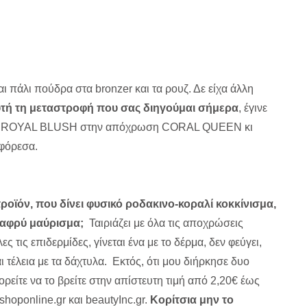
 πάλι πούδρα στα bronzer και τα ρουζ. Δε είχα άλλη
υτή τη μεταστροφή που σας διηγούμαι σήμερα
, έγινε
N ROYAL BLUSH στην απόχρωση CORAL QUEEN κι
 φόρεσα.
ροϊόν, που δίνει φυσικό ροδακινο-κοραλί κοκκίνισμα,
 ελαφρύ μαύρισμα;
Ταιριάζει με όλα τις αποχρώσεις
ες τις επιδερμίδες, γίνεται ένα με το δέρμα, δεν φεύγει,
ι τέλεια με τα δάχτυλα. Εκτός, ότι μου διήρκησε δυο
ρείτε να το βρείτε στην απίστευτη τιμή από 2,20€ έως
shoponline.gr και beautyInc.gr.
Κορίτσια μην το