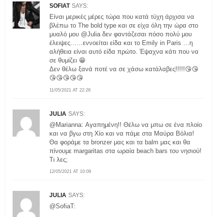
SOFIAT
SAYS:
Είναι μερικές μέρες τώρα που κατά τύχη άρχισα να
βλέπω το The bold type και σε είχα όλη την ώρα στο
μυαλό μου @Julia δεν φαντάζεσαι πόσο πολύ μου
έλειψες……εννοείται είδα και το Emily in Paris …η
αλήθεια είναι αυτό είδα πρώτο. Έψαχνα κάτι που να
σε θυμίζει 😁
Δεν θέλω ξανά ποτέ να σε χάσω κατάλαβες!!!!!😘😘
😘😘😘😘😘
11/05/2021 AT 22:26
JULIA
SAYS:
@Marianna: Αγαπημένη!! Θέλω να μπω σε ένα πλοίο
και να βγω στη Χίο και να πάμε στα Μαύρα Βόλια!
Θα φοράμε τα bronzer μας και τα balm μας και θα
πίνουμε margaritas στα ωραία beach bars του νησιού!
Τι λες;
12/05/2021 AT 10:09
JULIA
SAYS:
@SofiaT: