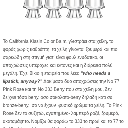
Το California Kissin Color Balm, γλιστράει στα χείλη, το
φοράς χωρίς καθρέπτη, τα χείλη γίνονται ζουμερά και πιο
σαρκώδη στη στιγμή γιατί είναι φουλ ενυδατικό, οι
αποχρώσεις υπέροχες και έντονες και η διάρκεια πολύ
μεγάλη. Έχει δίκιο η εταιρεία που λέει
:
“
who
needs
a
lipstick,
anyway?”
Δοκίμασα δυο αποχρώσεις την Νο 77
Pink Rose και τη Νο 333 Berry που στα χείλη μου, δεν
δείχνει τόσο berry, όσο σοκολατο-berry δηλαδή κάτι σε
bronze-berry, σα να έχουν φυσικό χρώμα τα χείλη. Το Pink
Rose δεν το συζητώ, αγαπημένο- λαμπερό ροζέ, ζουμερό,
ακαταμάχητο. Νομίζω θα φοράω το 333 το πρωί και το 77 το