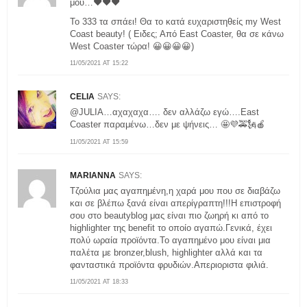
μου…❤️❤️❤️
Το 333 τα σπάει! Θα το κατά ευχαριστηθείς my West
Coast beauty! ( Ειδες; Από East Coaster, θα σε κάνω
West Coaster τώρα! 😀😀😀😀)
11/05/2021 AT 15:22
CELIA
SAYS:
@JULIA…αχαχαχα…. δεν αλλάζω εγώ….East
Coaster παραμένω…δεν με ψήνεις… 🤩💜🚕🗽🍎
11/05/2021 AT 15:59
MARIANNA
SAYS:
Τζούλια μας αγαπημένη,η χαρά μου που σε διαβάζω
και σε βλέπω ξανά είναι απερίγραπτη!!!Η επιστροφή
σου στο beautyblog μας είναι πιο ζωηρή κι από το
highlighter της benefit το οποίο αγαπώ.Γενικά, έχει
πολύ ωραία προϊόντα.Το αγαπημένο μου είναι μια
παλέτα με bronzer,blush, highlighter αλλά και τα
φανταστικά προϊόντα φρυδιών.Απεριοριστα φιλιά.
11/05/2021 AT 18:33