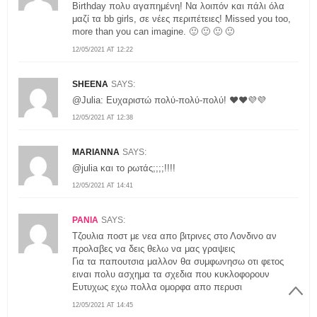
Birthday πολυ αγαπημένη! Να λοιπόν και πάλι όλα
μαζί τα bb girls, σε νέες περιπέτειες! Missed you too,
more than you can imagine. 🙂 🙂 🙂 🙂
12/05/2021 AT 12:22
SHEENA
SAYS:
@Julia: Ευχαριστώ πολύ-πολύ-πολύ! ❤️❤️💜💜
12/05/2021 AT 12:38
MARIANNA
SAYS:
@julia και το ρωτάς;;;;!!!!
12/05/2021 AT 14:41
ΡΑΝΙΑ
SAYS:
Τζουλια ποστ με νεα απο βιτρινες στο Λονδινο αν
προλαβες να δεις θελω να μας γραψεις
Για τα παπουτσια μαλλον θα συμφωνησω οτι φετος
ειναι πολυ ασχημα τα σχεδια που κυκλοφορουν
Ευτυχως εχω πολλα ομορφα απο περυσι
12/05/2021 AT 14:45