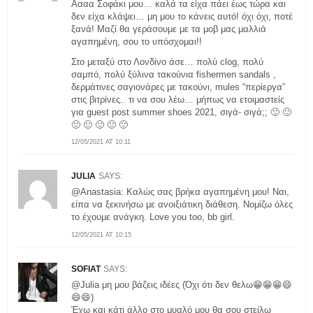
Αααα Σοφάκι μου… καλά τα είχα πάει έως τώρα και
δεν είχα κλάψει… μη μου το κάνεις αυτό! όχι όχι, ποτέ
ξανά! Μαζί θα γεράσουμε με τα μοβ μας μαλλιά
αγαπημένη, σου το υπόσχομαι!!
Στο μεταξύ στο Λονδίνο άσε… πολύ clog, πολύ
σαμπό, πολύ ξύλινα τακούνια fishermen sandals ,
δερμάτινες σαγιονάρες με τακούνι, mules “περίεργα”
στις βιτρίνες.. τι να σου λέω… μήπως να ετοιμαστείς
για guest post summer shoes 2021, σιγά- σιγά;; 🙂 🙂
🙂 🙂 🙂 🙂 🙂
12/05/2021 AT 10:11
JULIA
SAYS:
@Αnastasia: Καλώς σας βρήκα αγαπημένη μου! Ναι,
είπα να ξεκινήσω με ανοιξιάτικη διάθεση. Νομίζω όλες
το έχουμε ανάγκη. Love you too, bb girl.
12/05/2021 AT 10:15
SOFIAT
SAYS:
@Julia μη μου βάζεις ιδέες (Όχι ότι δεν θελω😁😁😁😄
😄😄)
Έχω και κάτι άλλο στο μυαλό μου θα σου στείλω