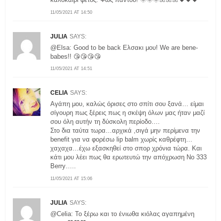
11/05/2021 AT 14:50
JULIA
SAYS:
@Elsa: Good to be back Ελσακι μου! We are bene-
babes!! 😘😘😘😘
11/05/2021 AT 14:51
CELIA
SAYS:
Aγάπη μου, καλώς όρισες στο σπίτι σου ξανά… είμαι
σίγουρη πως ξέρεις πως η σκέψη όλων μας ήταν μαζί
σου όλη αυτήν τη δύσκολη περίοδο….
Στο δια ταύτα τωρα…αρχικά ,σιγά μην περίμενα την
benefit για να φορέσω lip balm χωρίς καθρέφτη…
χαχαχα…έχω εξασκηθεί στο σπορ χρόνια τώρα. Και
κάτι μου λέει πως θα ερωτευτώ την απόχρωση Νο 333
Berry…..
11/05/2021 AT 15:06
JULIA
SAYS:
@Celia: Το ξέρω και το ένιωθα κιόλας αγαπημένη