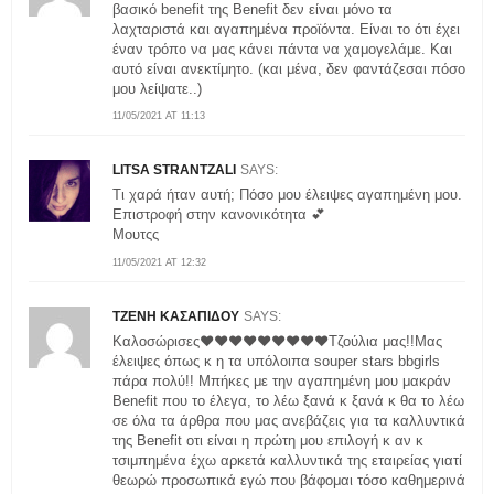
βασικό benefit της Benefit δεν είναι μόνο τα
λαχταριστά και αγαπημένα προϊόντα. Είναι το ότι έχει
έναν τρόπο να μας κάνει πάντα να χαμογελάμε. Και
αυτό είναι ανεκτίμητο. (και μένα, δεν φαντάζεσαι πόσο
μου λείψατε..)
11/05/2021 AT 11:13
LITSA STRANTZALI
SAYS:
Τι χαρά ήταν αυτή; Πόσο μου έλειψες αγαπημένη μου.
Επιστροφή στην κανονικότητα 💕
Μουτςς
11/05/2021 AT 12:32
ΤΖΕΝΗ ΚΑΣΑΠΙΔΟΥ
SAYS:
Καλοσώρισες❤❤❤❤❤❤❤❤❤Τζούλια μας!!Μας
έλειψες όπως κ η τα υπόλοιπα souper stars bbgirls
πάρα πολύ!! Μπήκες με την αγαπημένη μου μακράν
Benefit που το έλεγα, το λέω ξανά κ ξανά κ θα το λέω
σε όλα τα άρθρα που μας ανεβάζεις για τα καλλυντικά
της Benefit οτι είναι η πρώτη μου επιλογή κ αν κ
τσιμπημένα έχω αρκετά καλλυντικά της εταιρείας γιατί
θεωρώ προσωπικά εγώ που βάφομαι τόσο καθημερινά