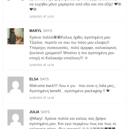
να ευχηθώ μόνο χαμόγελα από εδώ και στο εξής! ❤️🌺
❤️🌺
11/05/2021 AT 14:02
MARYL
SAYS:
Χρόνια πολλά💟💟Καλως ήρθες αγαπημένη μου
Τζούλια, περιττό να σου πω πόσο μου ελειψες!!
Υπέροχες συσκευασίες, πολύ όμορφα, καλοκαιρινά,
ζωντανά χρώματα!! Μπαίνει η πιο αγαπημένη μου
εποχή το Καλοκαίρι επιτέλους!!! 🌞
11/05/2021 AT 14:24
ELSA
SAYS:
Welcome back!!! Λεω κ γω : που ειναι η Julia μας;;
Αγαπημένη benefit , αγαπημένο packaging !! 💝
11/05/2021 AT 14:28
JULIA
SAYS:
@Maryl: Χρόνια πολλά και καλώς σας βρήκα
αγαπημένη μου. Και εγώ περιμένω πως και πως το
καλοκαίρι φέτος. Φως παντού! 🌞🌞🌞🌺🌺🌺❤️❤️❤️