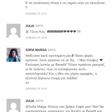
Κ σε κατάσταση τέλεια κ σε σημείο ούτε να σκονίζεται
!!
11/05/2021 AT 13:17
JULIA
SAYS:
@ Τζενη Κας: 🚎🚎🚎🚎🚎❤️❤️❤️❤️ ‼️‼️
11/05/2021 AT 13:29
SOFIA MARGA
SAYS:
Wellcome back αγαπημένη μας❣️ Πόσες φορές
έμπαινα, ξανά έμπαινα να σε δω…! Μας έλειψες! ❤️
Εκκίνηση λοιπόν με Benefit! Τέλεια προϊόντα μακιγιάζ,
οι δε παλέτες -πως το καταφέρνουν αυτό;-
καταπληκτικές! Και η ιδέα του χάρτη ομορφιάς, τι
έξυπνη! Δηλώνω έτοιμη για ταξίδια!
xx
11/05/2021 AT 13:33
JULIA
SAYS:
@Sofia Marga: Καλώς σας βρήκα Σοφία μου! Ναι! Να
εγκαινιάσουμε χαρούμενες την Άνοιξη με Benefit και