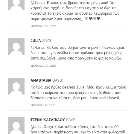
@Tζενη: Καλώς σας βρήκα αγαπημένη μου! Ναι
χαρούμενη αρχή με Benefit που αγαπούν όλα τα
κορίτσια! Το έχεις ακόμα το σούπερ λεωφορείο των
περασμένων Χριστουγέννων;; 🌺❤️🌺❤️
11/05/2021 AT 12:57
JULIA
SAYS:
@Rania: Καλώς σας βρήκα αγαπημένη! Πάντως έχεις
δίκιο.. και εγώ νιώθω σα να «μιλούσαμε» μόλις χθες..
αυτό συμβαίνει μόνο στις πραγματικές φιλίες νομίζω.
11/05/2021 AT 12:59
ANASTASIA
SAYS:
Καλώς μας ήρθες dearest Julia! Μου είχαν λείψει πολύ
αυτά τα κείμενα που μου φτιάχνουν τη διάθεση, όσο
δύσκολη και να είναι η μέρα μου. Love and kisses!
11/05/2021 AT 13:01
ΤΖΕΝΗ ΚΑΣΑΠΙΔΟΥ
SAYS:
@Julia Χαχα καλά πλάκα κάνεις έτσι δεν παίζει??
Δεν υπάρχει περίπτωση να μην το είχα σαν φυλαχτό!!