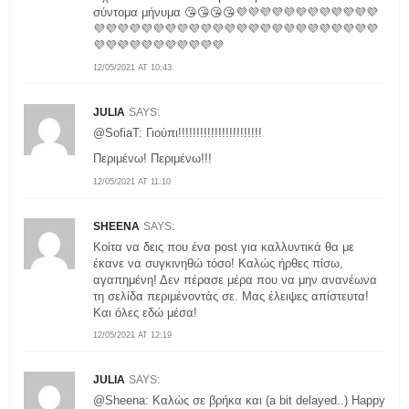
σύντομα μήνυμα 😘😘😘😘💜💜💜💜💜💜💜💜💜💜💜💜
💜💜💜💜💜💜💜💜💜💜💜💜💜💜💜💜💜💜💜💜💜💜💜💜
💜💜💜💜💜💜💜💜💜💜💜
12/05/2021 AT 10:43
JULIA
SAYS:
@SofiaT: Γιούπι!!!!!!!!!!!!!!!!!!!!!!!
Περιμένω! Περιμένω!!!
12/05/2021 AT 11:10
SHEENA
SAYS:
Κοίτα να δεις που ένα post για καλλυντικά θα με
έκανε να συγκινηθώ τόσο! Καλώς ήρθες πίσω,
αγαπημένη! Δεν πέρασε μέρα που να μην ανανέωνα
τη σελίδα περιμένοντάς σε. Μας έλειψες απίστευτα!
Και όλες εδώ μέσα!
12/05/2021 AT 12:19
JULIA
SAYS:
@Sheena: Καλώς σε βρήκα και (a bit delayed..) Happy