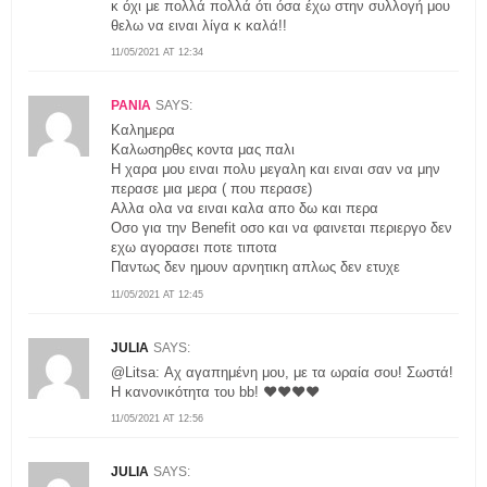
κ όχι με πολλά πολλά ότι όσα έχω στην συλλογή μου
θελω να ειναι λίγα κ καλά!!
11/05/2021 AT 12:34
ΡΑΝΙΑ
SAYS:
Καλημερα
Καλωσηρθες κοντα μας παλι
Η χαρα μου ειναι πολυ μεγαλη και ειναι σαν να μην
περασε μια μερα ( που περασε)
Αλλα ολα να ειναι καλα απο δω και περα
Οσο για την Benefit οσο και να φαινεται περιεργο δεν
εχω αγορασει ποτε τιποτα
Παντως δεν ημουν αρνητικη απλως δεν ετυχε
11/05/2021 AT 12:45
JULIA
SAYS:
@Litsa: Αχ αγαπημένη μου, με τα ωραία σου! Σωστά!
Η κανονικότητα του bb! ❤️❤️❤️❤️
11/05/2021 AT 12:56
JULIA
SAYS: