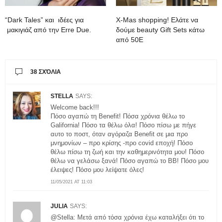
“Dark Tales” και ιδέες για
Χ-Mas shopping! Ελάτε να
μακιγιάζ από την Erre Due.
δούμε beauty Gift Sets κάτω
από 50Ε
38 ΣΧΌΛΙΑ
STELLA
SAYS:
Welcome back!!!
Πόσο αγαπώ τη Benefit! Πόσα χρόνια θέλω το
Galifornia! Πόσο τα θέλω όλα! Πόσο πίσω με πήγε
αυτο το ποστ, όταν αγόραζα Benefit σε μια προ
μνημονίων – προ κρίσης -προ covid εποχή! Πόσο
θέλω πίσω τη ζωή και την καθημερινότητα μου! Πόσο
θέλω να γελάσω ξανά! Πόσο αγαπώ το ΒΒ! Πόσο μου
έλειψες! Πόσο μου λείψατε όλες!
11/05/2021 AT 11:03
JULIA
SAYS:
@Stella: Μετά από τόσα χρόνια έχω καταλήξει ότι το