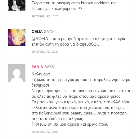
Τώρα που το σκέφτομαι το bronze goddess της
Estee εχει κυκλοφορήσει ??
20/05/2021 AT 15:26
CELIA
SAYS:
@SOFIAT αυτό με την διαρκεια το σκέφτηκα κι εγώ …
ελπίζω αυτή τη φορά να διαψευσθώ….
20/05/2021 AT 15:32
ΡΑΝΙΑ
SAYS:
Kαλημερα
Τζουλια αυτη η περιγραφη σου με παραλιες νησιων με
ξεσηκωσε
Νοητα πηγα ηδη εκει και σιγουρα ευχομαι σε σενα και
σε ολες τις φιλες να παμε οπου μας αρεσει φετος
Το μπουκάλι γεωμετρικό, λευκό, απλό, λιτό αλλά τόσο
εκλεπτυσμένο και όμορφο που χαίρεσαι να το έχεις
στο καλοκαιρινό σου beauty case….αυτη η προταση
σου το προσδιοριζει πληρως
Πιστευω οτι θα μου αρεσει και εμενα πολυ
20/05/2021 AT 15:59