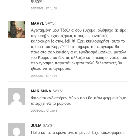
ψύχρα!
20/05/2021 AT 11:58
MARYL
SAYS:
Αγαπημένη μου Τζούλια σου εύχομαι ολόψυχα (κ είμαι
σίγουρη) να ξαναζήσεις αυτές τις μοναδικές
καλοκαιρινές στιγμές!! 💖 Έχει κυκλοφορήσει αυτό το
άρωμα του Κορρέ?? Γιατί σήμερα το απόγευμα θα
πάω στο φαρμακείο για ανεφοδιασμό μασκών ματιών
του Κορρέ που δεν τις αλλάζω και επειδή οι νότες που
περιεγραψες παραπάνω ηταν πολύ δελεαστικές θα
ήθελα να το αγοράσω..
20/05/2021 AT 12:27
MARIANNA
SAYS:
Φαίνεται ενδιαφέρον.Αύριο που θα πάω φαρμακείο,αν
υπάρχει θα το μυρίσω.
20/05/2021 AT 14:48
JULIA
SAYS:
Hello και από εμένα αγαπημένες! Έχει κυκλοφορήσει