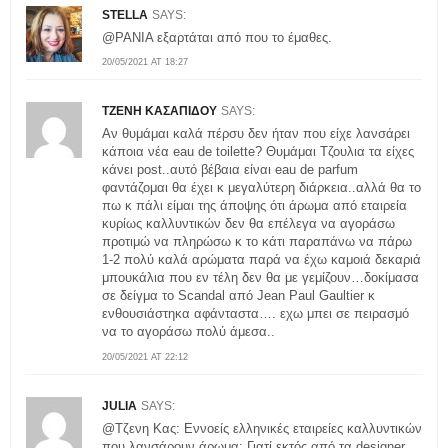
STELLA
SAYS:
@ΡΑΝΙΑ εξαρτάται από που το έμαθες.
20/05/2021 AT 18:27
ΤΖΕΝΗ ΚΑΣΑΠΙΔΟΥ
SAYS:
Αν θυμάμαι καλά πέρσυ δεν ήταν που είχε λανσάρει
κάποια νέα eau de toilette? Θυμάμαι Τζουλια τα είχες
κάνει post..αυτό βέβαια είναι eau de parfum
φαντάζομαι θα έχει κ μεγαλύτερη διάρκεια..αλλά θα το
πω κ πάλι είμαι της άποψης ότι άρωμα από εταιρεία
κυρίως καλλυντικών δεν θα επέλεγα να αγοράσω
προτιμώ να πληρώσω κ το κάτι παραπάνω να πάρω
1-2 πολύ καλά αρώματα παρά να έχω καμοιά δεκαριά
μπουκάλια που εν τέλη δεν θα με γεμίζουν…δοκίμασα
σε δείγμα το Scandal από Jean Paul Gaultier κ
ενθουσιάστηκα αφάνταστα…. εχω μπει σε πειρασμό
να το αγοράσω πολύ άμεσα..
20/05/2021 AT 22:12
JULIA
SAYS:
@Τζενη Κας: Εννοείς ελληνικές εταιρείες καλλυντικών
που λανσάρουν άρωμα; Γιατί εκτός από τα designer