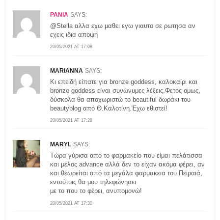
ΡΑΝΙΑ
SAYS:
@Stella αλλα εχω μαθει εγω γιαυτο σε ρωτησα αν
εχεις ιδια αποψη
20/05/2021 AT 17:08
MARIANNA
SAYS:
Κι επειδή είπατε για bronze goddess, καλοκαίρι και
bronze goddess είναι συνώνυμες λέξεις.Φετος ομως,
δύσκολα θα αποχωριστώ το beautiful δωράκι του
beautyblog από Θ.Καλοτίνη.Έχω εθιστεί!
20/05/2021 AT 17:28
MARYL
SAYS:
Τώρα γύρισα από το φαρμακείο που είμαι πελάτισσα
και μέλος advance αλλά δεν το είχαν ακόμα φέρει, αν
και θεωρείται από τα μεγάλα φαρμακεια του Πειραιά,
εντούτοις θα μου τηλεφώνησει
με το που το φέρει, ανυπομονώ!
20/05/2021 AT 17:30