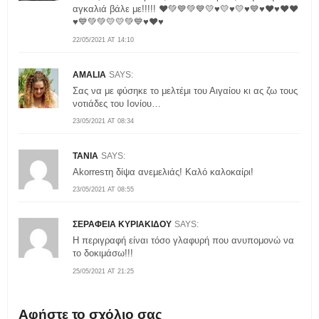
αγκαλιά βάλε με!!!!! ❤️💚💙💚💙💛♥️💛♥️💛♥️💙♥️❤️♥️❤️❤️
♥️💙💚💚💛💛💚💙♥️❤️♥️
22/05/2021 AT 14:10
AMALIA
SAYS:
Σας να με φύσηκε το μελτέμι του Αιγαίου κι ας ζω τους
νοτιάδες του Ιονίου…
23/05/2021 AT 08:34
TANIA
SAYS:
Αkorresτη δίψα ανεμελιάς! Καλό καλοκαίρι!
23/05/2021 AT 08:55
ΣΕΡΑΦΕΙΑ ΚΥΡΙΑΚΙΔΟΥ
SAYS:
Η περιγραφή είναι τόσο γλαφυρή που ανυπομονώ να
το δοκιμάσω!!!
25/05/2021 AT 21:25
Αφήστε το σχόλιο σας