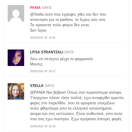
ΡΑΝΙΑ
SAYS:
@Stella αυτο που εγραφες χθες και δεν σου
απαντησα για το parfimo. το ξερεις σαν σιτε
Τα προιοντα πολυ φτηνα δεν ειναι,
Δεν ξερω
20/05/2021 AT 16:04
LITSA STRANTZALI
SAYS:
Λέω να πεταχτώ μέχρι το φαρμακείο.
Μουτςς
20/05/2021 AT 16:27
STELLA
SAYS:
@ΡΑΝΙΑ Ναι βεβαια! Οπως στα περισσότερα eshops.
Υπαρχουν πλέον τόσα πολλά, εχω αναφερθεί αρκετές
φορες στο παρελθόν, που τα αρωματα στοιχίζουν
πολύ φθηνότερα απο τα ελληνικά καταστήματα,
ακομα και στις εκπτώσεις. Είναι αυθεντικά, απο αυτα
που σας έχω συστησει. Εχω αγοράσει άπειρες φορές.
20/05/2021 AT 16:28