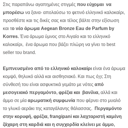
Στις παραπάνω αγαπημένες στιγμές
που εύχομαι να
μπορέσω
να ξανα- απολαύσω το φετινό ελληνικό καλοκαίρι,
προσθέστε και τις δικές σας και τέλος βάλτε στην εξίσωση
και τ
ο νέο άρωμα Aegean Bronze Eau de Parfum by
Korres.
Ένα άρωμα ύμνος στο Αιγαίο και το ελληνικό
καλοκαίρι, ένα άρωμα που βάζει πλώρη να γίνει το best
seller του brand.
Εμπνευσμένο από το ελληνικό καλοκαίρι
είναι ένα άρωμα
κομψό, θηλυκό αλλά και αισθησιακό. Και πως όχι; Στη
σύνθεσή του είναι ασφυκτικά γεμάτο με νότες
από
μεσογειακό περγαμόντο, φρέζια και βανίλια,
αλλά και
άμμο σε μία
αρωματική συμφωνία
που φέρνει στο μυαλό
το γλυκό αεράκι της καταγάλανης θάλασσας.
Περγαμόντο
στην κορυφή, φρέζια, frangipani και λαχταριστή καμένη
ζάχαρη στη καρδιά και η συγχορδία κλείνει με άμμο,