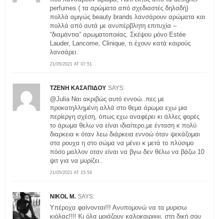
perfumes ( τα αρώματα από σχεδιαστές δηλαδή)
πολλά αμιγώς beauty brands λανσάρουν αρώματα και
πολλά από αυτά με ανυπέρβλητη επιτυχία –
“διαμάντια” αρωματοποιίας. Σκέψου μόνο Estée
Lauder, Lancome, Clinique, τι έχουν κατά καιρούς
λανσάρει.
21/05/2021 AT 07:51
ΤΖΕΝΗ ΚΑΣΑΠΙΔΟΥ
SAYS:
@Julia Ναι ακριβώς αυτό εννοώ..πες με
προκατηλλημένη αλλά στο θεμα άρωμα εχω μια
περίεργη σχέση, όπως εχω αναφέρει κι άλλες φορές
το άρωμα θελω να είναι ιδιαίτερο,με ένταση κ πολύ
διαρκεια κ όταν λεω διάρκεια εννοώ όταν ψεκάζομαι
στα ρουχα η στο σώμα να μένει κ μετά το πλύσιμο
πόσο μαλλον οταν είναι να βγω δεν θέλω να βάζω 10
ψιτ για να μυρίζει..
21/05/2021 AT 15:54
NIKOL M.
SAYS:
Υπέροχα φαίνονται!!! Ανυπομονώ να τα μυρισω
κιόλας!!!! Κι όλα μοιάζουν καλοκαιριιιιιι, στη δική σου