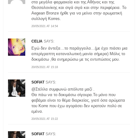
στα μεγάλα φαρμακεία και της Αθήνας και της
Θεσσαλονίκης και σιγά σιγά και στην περιφέρεια. Το
Aegean Bronze ήρθε για να μείνει στην αρωματική
συλλογή Korres.
20/05/2021 AT 14:54
CELIA
SAYS:
Eγώ δεν άντεξα…το παράγγειλα…(με έχει πιάσει μια
απερίγραπτη καταναλωτική μανία σήμερα) Μόλις το
δοκιμάσω ,θα ενημερώσω με τις εντυπώσεις μου.
20/05/2021 AT 15:18
SOFIAT
SAYS:
@Στέλλα συμφωνώ απόλυτα μαζί .
Θα πάω να το δοκιμάσω σίγουρα.Το μόνο που
φοβάμαι είναι το θέμα διαρκείας, γιατί όσα αρώματα
του Κorre που έχω αγοράσει δεν κρατούν πολύ σε
εμένα.
20/05/2021 AT 15:22
SOFIAT
SAYS: