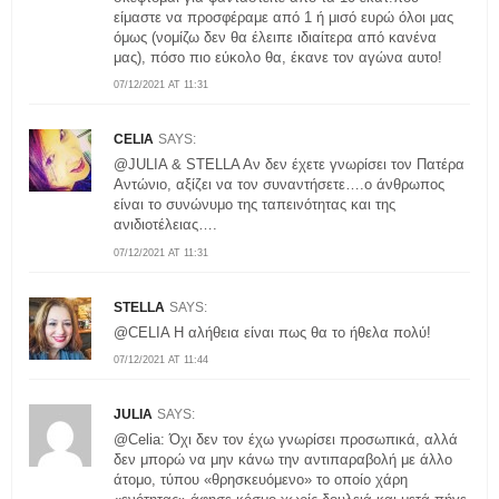
είμαστε να προσφέραμε από 1 ή μισό ευρώ όλοι μας
όμως (νομίζω δεν θα έλειπε ιδιαίτερα από κανένα
μας), πόσο πιο εύκολο θα, έκανε τον αγώνα αυτο!
07/12/2021 AT 11:31
CELIA
SAYS:
@JULIA & STELLA Aν δεν έχετε γνωρίσει τον Πατέρα
Αντώνιο, αξίζει να τον συναντήσετε….ο άνθρωπος
είναι το συνώνυμο της ταπεινότητας και της
ανιδιοτέλειας….
07/12/2021 AT 11:31
STELLA
SAYS:
@CELIA Η αλήθεια είναι πως θα το ήθελα πολύ!
07/12/2021 AT 11:44
JULIA
SAYS:
@Celia: Όχι δεν τον έχω γνωρίσει προσωπικά, αλλά
δεν μπορώ να μην κάνω την αντιπαραβολή με άλλο
άτομο, τύπου «θρησκευόμενο» το οποίο χάρη