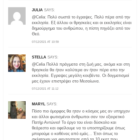
JULIA
SAYS:
@Celia: Πολύ σωστά το έγραψες. Πολύ πέρα από την
εκκλησία. Εξ άλλου οι θρησκείες και οι εκκλησίες είναι
δημιούργημα του ανθρώπου, η πίστη πηγάζει από τον
Θεό.
07/12/2021 AT 10:59
STELLA
SAYS:
@Celia Πολλά πράγματα στη ζωή μας, ακόμα και στη
θρησκεία θα ήταν καλύτερα αν ήταν πέρα απο την
εκκλησία. Εγραψες μεγάλη κουβέντα. Οι δογματισμοί
μας έχουν επιστρέψει στο Μεσαίωνα.
07/12/2021 AT 11:12
MARYL
SAYS:
Πόσο πιο όμορφος θα ηταν ο κόσμος μας αν υπηρχαν
και άλλοι φωτισμένοι άνθρωποι σαν τον εξαιρετικό
Πατήρ Αντώνιο! Το έργο του είναι δύσκολο και
θεάρεστο και οφείλουμε να το υποστηρίζουμε όπως
μπορούμε ο καθένας από εμάς… Έτσι όπως το
σκέφτομαι για φανταστειτε από τα 10 εκατ.που