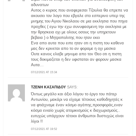
αδυνατων
Αυτος ο κυριος που αναφερεσαι Τζουλια θα επρεπε να
ακουσει τον λογο που εβγαλε στο εσπερινο υπερ της
μνημης του Αγιου Νικολαου σε μια εκκλησια που πηγα
προχθες ( εγω την εχω συνυφασμενη την εκκλησια με
την θρησκεια οχι με ολους οσους την υπηρετουν
βεβαια ) ο Μητροπολιτης που ηταν εκει
Ενα απο αυτα που ειπε ηταν οτι η πιστη του καθενα
μας δεν κρινεται απο το αν φοραμε η οχι μασκα
Ουτε κανεις ελαβε μηνυμα απο τον Θεο οτι η πιστη
τους δοκιμαζεται η δεν υφισταται αν φορουν μασκα
Αυτα…
07/12/2021 AT 15:34
ΤΖΕΝΗ ΚΑΣΑΠΙΔΟΥ
SAYS:
Όντως μεγάλο και άξιο λόγου το έργο του πάτερ
Αντωνίου, μακάρι να είχαμε τέτοιους καθοδηγητές κ
να φτιάχναμε έναν κόσμο αγάπης,προσφοράς,εναν
κόσμο ενιαίο χωρίς ατομικισμούς κ διαχωρισμούς..
ευτυχώς υπάρχουν τέτοιοι άνθρωποι δυστυχώς είναι
λίγοι !!
07/12/2021 AT 19:52