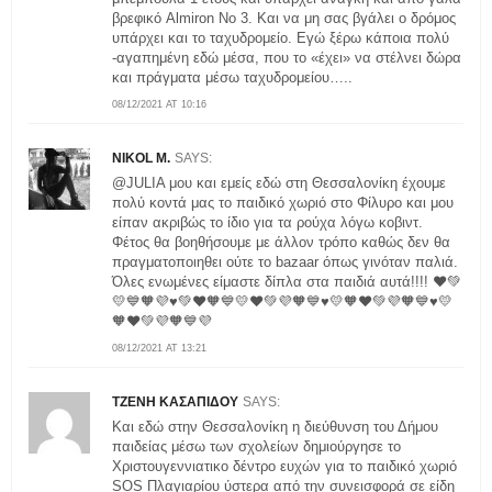
βρεφικό Almiron No 3. Και να μη σας βγάλει ο δρόμος
υπάρχει και το ταχυδρομείο. Εγώ ξέρω κάποια πολύ
-αγαπημένη εδώ μέσα, που το «έχει» να στέλνει δώρα
και πράγματα μέσω ταχυδρομείου…..
08/12/2021 AT 10:16
NIKOL M.
SAYS:
@JULIA μου και εμείς εδώ στη Θεσσαλονίκη έχουμε
πολύ κοντά μας το παιδικό χωριό στο Φίλυρο και μου
είπαν ακριβώς το ίδιο για τα ρούχα λόγω κοβιντ.
Φέτος θα βοηθήσουμε με άλλον τρόπο καθώς δεν θα
πραγματοποιηθει ούτε το bazaar όπως γινόταν παλιά.
Όλες ενωμένες είμαστε δίπλα στα παιδιά αυτά!!!! ❤️💚
💛💙🧡💜♥️💚❤️🧡💙💛❤️💚💜🧡💙♥️💛🧡❤️💚💜🧡💙♥️💛
🧡❤️💚💜🧡💙💜
08/12/2021 AT 13:21
ΤΖΕΝΗ ΚΑΣΑΠΙΔΟΥ
SAYS:
Και εδώ στην Θεσσαλονίκη η διεύθυνση του Δήμου
παιδείας μέσω των σχολείων δημιούργησε το
Χριστουγεννιατικο δέντρο ευχών για το παιδικό χωριό
SOS Πλαγιαρίου ύστερα από την συνεισφορά σε είδη