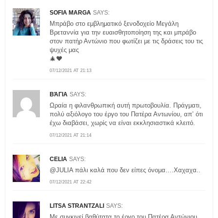
SOFIA MARGA
SAYS:
Μπράβο στο εμβληματικό ξενοδοχείο Μεγάλη
Βρεταννία για την ευαισθητοποίηση της και μπράβο
στον πατήρ Αντώνιο που φωτίζει με τις δράσεις του τις
ψυχές μας
🎄❤️
07/12/2021 AT 21:13
ΒΆΓΙΑ
SAYS:
Ωραία η φιλανθρωπική αυτή πρωτοβουλία. Πράγματι,
πολύ αξιόλογο του έργο του Πατέρα Αντωνίου, απ’ ότι
έχω διαβάσει, χωρίς να είναι εκκλησιαστικά κλειτό.
07/12/2021 AT 21:14
CELIA
SAYS:
@JULIA πάλι καλά που δεν είπες όνομα….Χαχαχα..
07/12/2021 AT 22:42
LITSA STRANTZALI
SAYS:
Με συγκινεί βαθύτατα το έργο του Πατέρα Αντώνιου