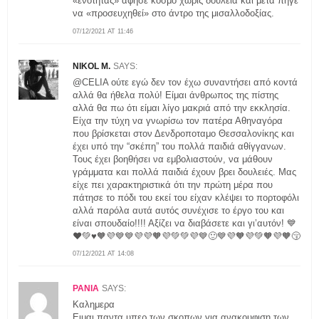
«ενότητας» άφησε κόσμο χωρίς δουλειά και μετά πήγε
να «προσευχηθεί» στο άντρο της μισαλλοδοξίας.
07/12/2021 AT 11:46
NIKOL M.
SAYS:
@CELIA ούτε εγώ δεν τον έχω συναντήσει από κοντά
αλλά θα ήθελα πολύ! Είμαι άνθρωπος της πίστης
αλλά θα πω ότι είμαι λίγο μακριά από την εκκλησία.
Είχα την τύχη να γνωρίσω τον πατέρα Αθηναγόρα
που βρίσκεται στον Δενδροποταμο Θεσσαλονίκης και
έχει υπό την “σκέπη” του πολλά παιδιά αθίγγανων.
Τους έχει βοηθήσει να εμβολιαστούν, να μάθουν
γράμματα και πολλά παιδιά έχουν βρει δουλειές. Μας
είχε πει χαρακτηριστικά ότι την πρώτη μέρα που
πάτησε το πόδι του εκεί του είχαν κλέψει το πορτοφόλι
αλλά παρόλα αυτά αυτός συνέχισε το έργο του και
είναι σπουδαίο!!!! Αξίζει να διαβάσετε και γι’αυτόν! 💙
❤️💚♥️🧡💜💙💙💜💜🧡💜💚💚💜💙🙂💙💜🧡💜💚🧡💜🧡😚
07/12/2021 AT 14:08
ΡΑΝΙΑ
SAYS:
Καλημερα
Ειμαι παντα υπερ των σκοπων για ανακουφιση των