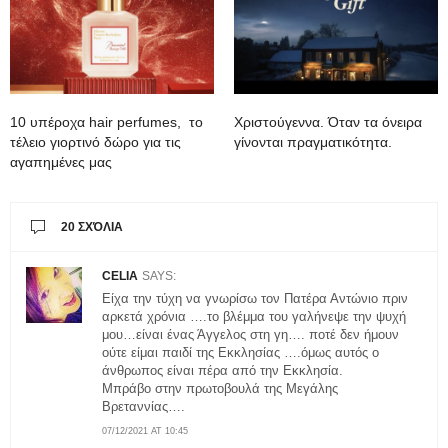
10 υπέροχα hair perfumes, το
Xριστούγεννα. Όταν τα όνειρα
τέλειο γιορτινό δώρο για τις
γίνονται πραγματικότητα.
αγαπημένες μας
20 ΣΧΌΛΙΑ
CELIA
SAYS:
Είχα την τύχη να γνωρίσω τον Πατέρα Αντώνιο πριν
αρκετά χρόνια ….το βλέμμα του γαλήνεψε την ψυχή
μου…είναι ένας Άγγελος στη γη…. ποτέ δεν ήμουν
ούτε είμαι παιδί της Εκκλησίας ….όμως αυτός ο
άνθρωπος είναι πέρα από την Εκκλησία.
Μπράβο στην πρωτοβουλά της Μεγάλης
Βρεταννίας….
07/12/2021 AT 10:45