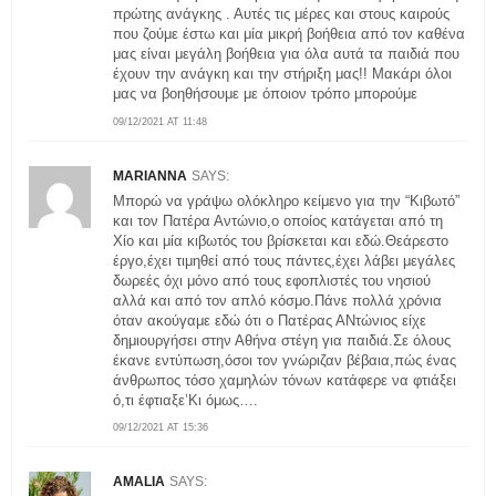
πρώτης ανάγκης . Αυτές τις μέρες και στους καιρούς
που ζούμε έστω και μία μικρή βοήθεια από τον καθένα
μας είναι μεγάλη βοήθεια για όλα αυτά τα παιδιά που
έχουν την ανάγκη και την στήριξη μας!! Μακάρι όλοι
μας να βοηθήσουμε με όποιον τρόπο μπορούμε
09/12/2021 AT 11:48
MARIANNA
SAYS:
Μπορώ να γράψω ολόκληρο κείμενο για την “Κιβωτό”
και τον Πατέρα Αντώνιο,ο οποίος κατάγεται από τη
Χίο και μία κιβωτός του βρίσκεται και εδώ.Θεάρεστο
έργο,έχει τιμηθεί από τους πάντες,έχει λάβει μεγάλες
δωρεές όχι μόνο από τους εφοπλιστές του νησιού
αλλά και από τον απλό κόσμο.Πάνε πολλά χρόνια
όταν ακούγαμε εδώ ότι ο Πατέρας ΑΝτώνιος είχε
δημιουργήσει στην Αθήνα στέγη για παιδιά.Σε όλους
έκανε εντύπωση,όσοι τον γνώριζαν βέβαια,πώς ένας
άνθρωπος τόσο χαμηλών τόνων κατάφερε να φτιάξει
ό,τι έφτιαξε’Κι όμως….
09/12/2021 AT 15:36
AMALIA
SAYS: