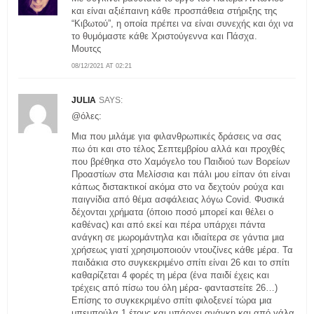
και είναι αξιέπαινη κάθε προσπάθεια στήριξης της
“Κιβωτού”, η οποία πρέπει να είναι συνεχής και όχι να
το θυμόμαστε κάθε Χριστούγεννα και Πάσχα.
Μουτςς
08/12/2021 AT 02:21
JULIA
SAYS:
@όλες:
Mια που μιλάμε για φιλανθρωπικές δράσεις να σας
πω ότι και στο τέλος Σεπτεμβρίου αλλά και προχθές
που βρέθηκα στο Χαμόγελο του Παιδιού των Βορείων
Προαστίων στα Μελίσσια και πάλι μου είπαν ότι είναι
κάπως διστακτικοί ακόμα στο να δεχτούν ρούχα και
παιγνίδια από θέμα ασφάλειας λόγω Covid. Φυσικά
δέχονται χρήματα (όποιο ποσό μπορεί και θέλει ο
καθένας) και από εκεί και πέρα υπάρχει πάντα
ανάγκη σε μωρομάντηλα και ιδιαίτερα σε γάντια μια
χρήσεως γιατί χρησιμοποιούν ντουζίνες κάθε μέρα. Τα
παιδάκια στο συγκεκριμένο σπίτι είναι 26 και το σπίτι
καθαρίζεται 4 φορές τη μέρα (ένα παιδί έχεις και
τρέχεις από πίσω του όλη μέρα- φανταστείτε 26…)
Επίσης το συγκεκριμένο σπίτι φιλοξενεί τώρα μια
μπεμπούλα 1 έτους και υπάρχει ανάγκη και από γάλα