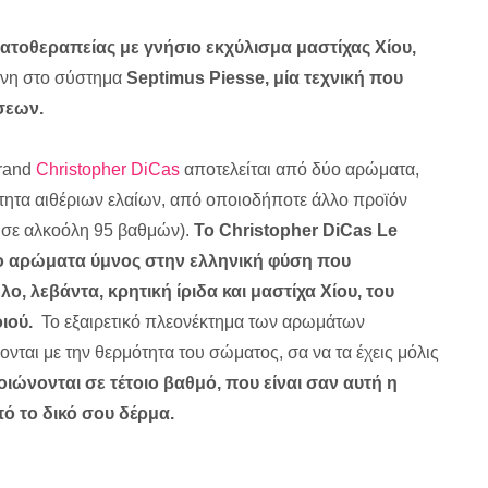
ατοθεραπείας με γνήσιο εκχύλισμα μαστίχας Χίου,
ένη στο σύστημα
Septimus Piesse, μία τεχνική που
σεων.
brand
Christopher DiCas
αποτελείται από δύο αρώματα,
τητα αιθέριων ελαίων, από οποιοδήποτε άλλο προϊόν
σε αλκοόλη 95 βαθμών).
To Christopher DiCas Le
 δύο αρώματα ύμνος στην ελληνική φύση που
, λεβάντα, κρητική ίριδα και μαστίχα Χίου, του
ιού.
To εξαιρετικό πλεονέκτημα των αρωμάτων
ονται με την θερμότητα του σώματος, σα να τα έχεις μόλις
ιώνονται σε τέτοιο βαθμό, που είναι σαν αυτή η
ό το δικό σου δέρμα.