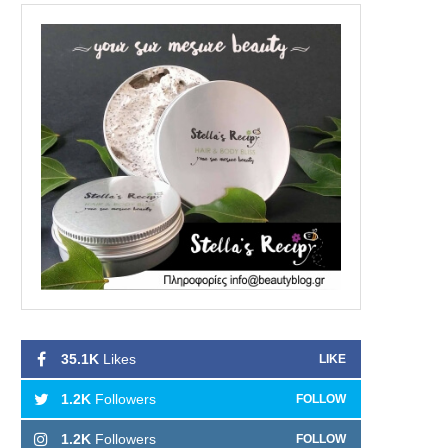
35.1K
Likes
LIKE
1.2K
Followers
FOLLOW
1.2K
Followers
FOLLOW