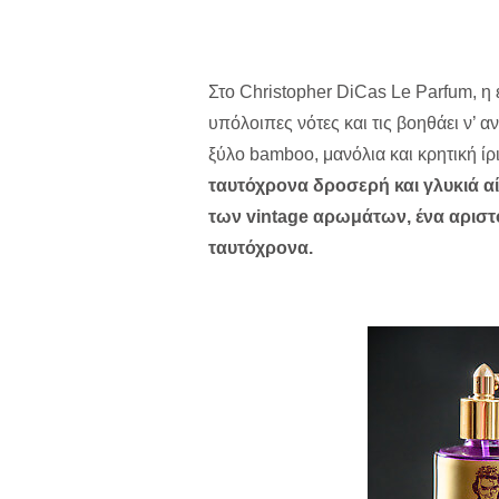
Στο Christopher DiCas Le Parfum, η 
υπόλοιπες νότες και τις βοηθάει ν’ α
ξύλο bamboo, μανόλια και κρητική ίρ
ταυτόχρονα δροσερή και γλυκιά αί
των vintage αρωμάτων, ένα αριστ
ταυτόχρονα.