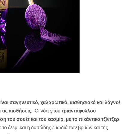
 είναι σαγηνευτικό, χαλαρωτικό, αισθησιακό και λάγνο!
 τις αισθήσεις.
Οι νότες του
τριαντάφυλλου
 του σουέτ και του κασμίρ, με το πικάντικο τζίντζερ
με το έλεμι και η δασώδης ευωδιά των βρύων και της