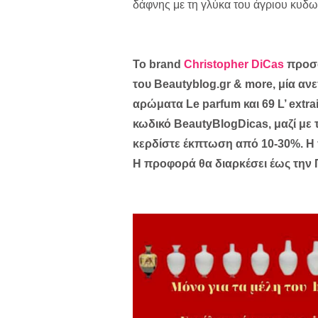
δάφνης με τη γλύκα του άγριου κυδω
Το brand
Christopher DiCas
προσφ
του Beautyblog.gr & more, μία α
αρώματα Le parfum και 69 L’ extrai
κωδικό BeautyBlogDicas, μαζί με 
κερδίστε έκπτωση από 10-30%. Η 
H προφορά θα διαρκέσει έως την