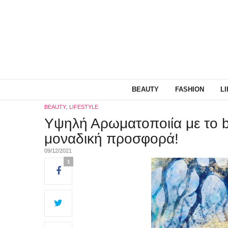
BEAUTY
FASHION
L
BEAUTY
,
LIFESTYLE
Υψηλή Αρωματοποιία με το b
μοναδική προσφορά!
09/12/2021
1