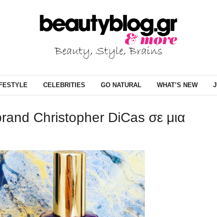
IFESTYLE
CELEBRITIES
GO NATURAL
WHAT’S NEW
J
rand Christopher DiCas σε μια