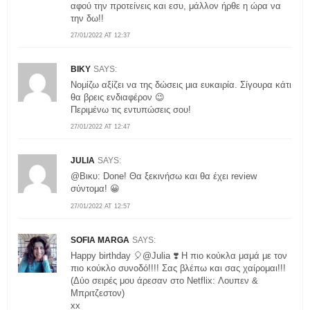
αφού την προτείνεις και εσυ, μάλλον ήρθε η ώρα να
την δω!!
27/01/2022 AT 12:37
ΒΙΚΥ
SAYS:
Νομίζω αξίζει να της δώσεις μια ευκαιρία. Σίγουρα κάτι
θα βρεις ενδιαφέρον 😉
Περιμένω τις εντυπώσεις σου!
27/01/2022 AT 12:47
JULIA
SAYS:
@Βικυ: Done! Θα ξεκινήσω και θα έχει review
σύντομα! 😀
27/01/2022 AT 12:57
SOFIA MARGA
SAYS:
Happy birthday 🎈@Julia ❣️ Η πιο κούκλα μαμά με τον
πιο κούκλο συνοδό!!!! Σας βλέπω και σας χαίρομαι!!!
(Δύο σειρές μου άρεσαν στο Netflix: Λουπεν &
Μπριτζεστον)
xx