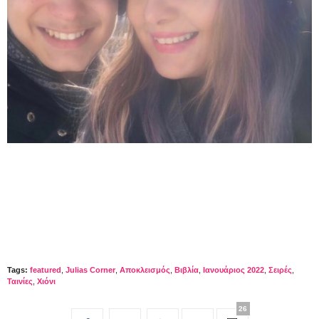
Tags:
featured
,
Julias Corner
,
Αποκλεισμός
,
Βιβλία
,
Ιανουάριος 2022
,
Σειρές
,
Ταινίες
,
Χιόνι
26