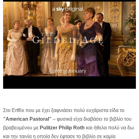
Στο Ertflix που με έχει ξαφνιάσει πολύ ευχάριστα είδα το
“American Pastoral”
– φυσικά είχα διαβάσει το βιβλίο του
βραβευμένου με
Pulitzer Philip Roth
και ήθελα πολύ να δω
και την ταινία η οποία δεν έφτασε το βιβλίο σε καμία