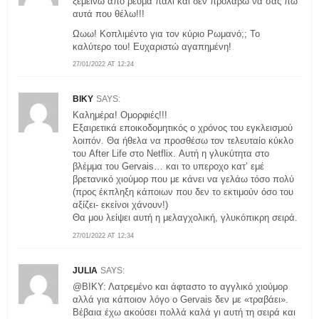
ξεμεινω από ρεύμα πάλι και δεν προλάβω να σας πω
αυτά που θέλω!!!
Ωωω! Κοπλιμέντο για τον κύριο Ρωμανό;; Το
καλύτερο του! Ευχαριστώ αγαπημένη!
27/01/2022 AT 12:24
ΒΙΚΥ
SAYS:
Καλημέρα! Ομορφιές!!!
Εξαιρετικά εποικοδομητικός ο χρόνος του εγκλεισμού
λοιπόν. Θα ήθελα να προσθέσω τον τελευταίο κύκλο
του After Life στο Netflix. Αυτή η γλυκύτητα στο
βλέμμα του Gervais… και το υπεροχο κατ’ εμέ
βρετανικό χιούμορ που με κάνει να γελάω τόσο πολύ
(προς έκπληξη κάποιων που δεν το εκτιμούν όσο του
αξίζει- εκείνοι χάνουν!)
Θα μου λείψει αυτή η μελαγχολική, γλυκόπικρη σειρά.
27/01/2022 AT 12:34
JULIA
SAYS:
@ΒΙΚΥ: Λατρεμένο και άφταστο το αγγλικό χιούμορ
αλλά για κάποιον λόγο ο Gervais δεν με «τραβάει».
Βέβαια έχω ακούσει πολλά καλά γι αυτή τη σειρά και