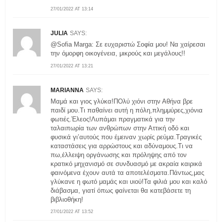
27/01/2022 AT 13:14
JULIA
SAYS:
@Sofia Marga: Σε ευχαριστώ Σοφία μου! Να χαίρεσαι
την όμορφη οικογένεια, μικρούς και μεγάλους!!
27/01/2022 AT 13:21
MARIANNA
SAYS:
Μαμά και γιος γλύκα!ΠΟλύ χιόνι στην Αθήνα βρε
παιδί μου.Τι παθαίνει αυτή η πόλη,πλημμύρες,χιόνια
φωτιές.Έλεος!Λυπάμαι πραγματικά για την
ταλαιπωρία των ανθρώπων στην Αττική οδό και
φυσικά γι’αυτούς που έμειναν χωρίς ρεύμα.Τραγικές
καταστάσεις για αρρώστους και αδύναμους.Τι να
πω,έλλειψη οργάνωσης και πρόληψης από τον
κρατικό μηχανισμό σε συνδυασμό με ακραία καιρικά
φαινόμενα έχουν αυτά τα αποτελέσματα.Πάντως,μας
γλύκανε η φωτό μαμάς και υιού!Τα φιλιά μου και καλό
διάβασμα, γιατί όπως φαίνεται θα κατεβάσετε τη
βιβλιοθήκη!
27/01/2022 AT 13:52