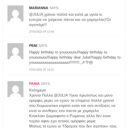
MARIANNA
SAYS:
@JULIA,χρόνια πολλά και καλά με υγεία κι
ευτυχία,να χαίρεσαι πάντα και να χαμογελάς!!Σε
αγαπάμε!!
27/01/2022 AT 13:54
PENI
SAYS:
Happy birthday to youououou!happy birthday to
youououou!happy birthday dear Julia!!happy birthday to
youuuuuuuuuuuuuuuuuu!!!!!!!!!,,🎉🎊🎂
27/01/2022 AT 14:21
ΡΑΝΙΑ
SAYS:
Kαλημερα
Χρονια Πολλα @JULIA Υγεια πρωτιστως και μονο
ομορφες μερες να εχουν τα επομενα πολλα χρονια
σου Χειμωνιατικο κοριτσι εισαι και οσο αντιξοεες να
ειναι οι συνθηκες εσυ παντα με χαμογελο
Κουκλακι ζωγραφιστο ο Ρωμανος αλλα δεν ειναι
τυχαιο αφου εχει τετοιας ομορφιας μαμα
Μηπως το εχουν οι Υδροχοοι που δεν αγαπουν τους