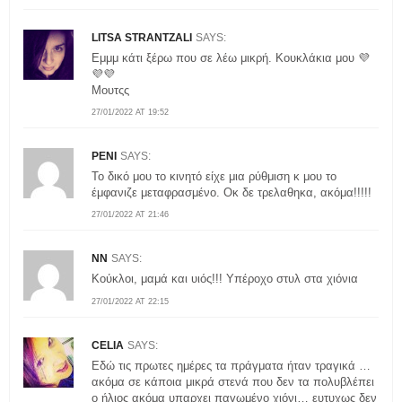
LITSA STRANTZALI
SAYS:
Εμμμ κάτι ξέρω που σε λέω μικρή. Κουκλάκια μου 💜
💜💜
Μουτςς
27/01/2022 AT 19:52
PENI
SAYS:
Το δικό μου το κινητό είχε μια ρύθμιση κ μου το
έμφανιζε μεταφρασμένο. Οκ δε τρελαθηκα, ακόμα!!!!!
27/01/2022 AT 21:46
NN
SAYS:
Κούκλοι, μαμά και υιός!!! Υπέροχο στυλ στα χιόνια
27/01/2022 AT 22:15
CELIA
SAYS:
Eδώ τις πρωτες ημέρες τα πράγματα ήταν τραγικά …
ακόμα σε κάποια μικρά στενά που δεν τα πολυβλέπει
ο ήλιος ακόμα υπαρχει παγωμένο χιόνι… ευτυχως δεν