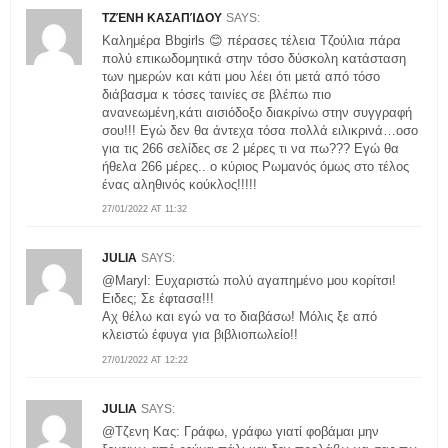
ΤΖΈΝΗ ΚΑΣΑΠΊΔΟΥ
SAYS:
Καλημέρα Bbgirls 😊 πέρασες τέλεια Τζούλια πάρα
πολύ επικωδομητικά στην τόσο δύσκολη κατάσταση
των ημερών και κάτι μου λέει ότι μετά από τόσο
διάβασμα κ τόσες ταινίες σε βλέπω πιο
ανανεωμένη,κάτι αισιόδοξο διακρίνω στην συγγραφή
σου!!! Εγώ δεν θα άντεχα τόσα πολλά ειλικρινά…οσο
για τις 266 σελίδες σε 2 μέρες τι να πω??? Εγώ θα
ήθελα 266 μέρες.. ο κύριος Ρωμανός όμως στο τέλος
ένας αληθινός κούκλος!!!!!
27/01/2022 AT 11:32
JULIA
SAYS:
@Maryl: Ευχαριστώ πολύ αγαπημένο μου κορίτσι!
Ειδες; Σε έφτασα!!!
Αχ θέλω και εγώ να το διαβάσω! Μόλις ξε από
κλειστώ έφυγα για βιβλιοπωλείο!!
27/01/2022 AT 12:22
JULIA
SAYS:
@Τζενη Κας: Γράφω, γράφω γιατί φοβάμαι μην