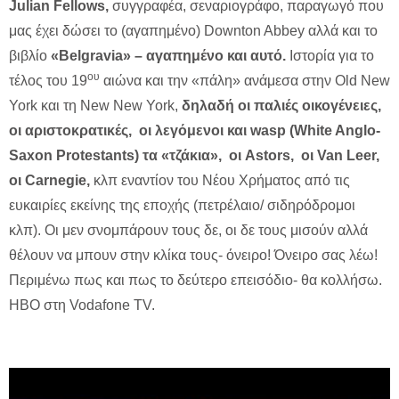
Julian Fellows,
συγγραφέα, σεναριογράφο, παραγωγό που
μας έχει δώσει το (αγαπημένο) Downton Abbey αλλά και το
βιβλίο
«Belgravia» – αγαπημένο και αυτό.
Ιστορία για το
ου
τέλος του 19
αιώνα και την «πάλη» ανάμεσα στην Old New
York και τη New New York,
δηλαδή οι παλιές οικογένειες,
οι αριστοκρατικές, οι λεγόμενοι και wasp (White Anglo-
Saxon Protestants) τα «τζάκια», οι Astors, οι Van Leer,
οι Carnegie,
κλπ εναντίον του Νέου Χρήματος από τις
ευκαιρίες εκείνης της εποχής (πετρέλαιο/ σιδηρόδρομοι
κλπ). Οι μεν σνομπάρουν τους δε, οι δε τους μισούν αλλά
θέλουν να μπουν στην κλίκα τους- όνειρο! Όνειρο σας λέω!
Περιμένω πως και πως το δεύτερο επεισόδιο- θα κολλήσω.
HBO στη Vodafone TV.