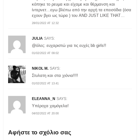
κόπηκε το ρευμα και είχαμε και θέρμανση και
ίντερνετ…εγω βλέπω από την αρχή τα επεισόδια (όσα
εχουν βγει ως τώρα ) του AND JUST LIKE THAT…
28/01/2022 AT 12:32
JULIA
SAYS:
@όλες: ευχαριστώ για τις ευχές bb girls!!
01/02/2022 AT 09:02
NIKOL M.
SAYS:
Στυλατη και στα χιόνια!!!!
01/02/2022 AT 13:41
ELEANNA_N
SAYS:
Υπέροχα χαμόγελα!
04/02/2022 AT 20:00
Αφήστε το σχόλιο σας