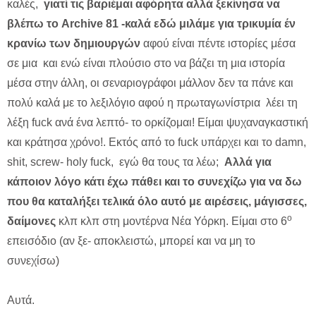
καλές,
γιατί τις βαριέμαι αφόρητα αλλά ξεκίνησα να
βλέπω το Archive 81 -καλά εδώ μιλάμε για τρικυμία έν
κρανίω των δημιουργών
αφού είναι πέντε ιστορίες μέσα
σε μια και ενώ είναι πλούσιο στο να βάζει τη μια ιστορία
μέσα στην άλλη, οι σεναριογράφοι μάλλον δεν τα πάνε και
πολύ καλά με το λεξιλόγιο αφού η πρωταγωνίστρια λέει τη
λέξη fuck ανά ένα λεπτό- το ορκίζομαι! Είμαι ψυχαναγκαστική
και κράτησα χρόνο!. Eκτός από το fuck υπάρχει και το damn,
shit, screw- holy fuck, εγώ θα τους τα λέω;
Αλλά για
κάποιον λόγο κάτι έχω πάθει και το συνεχίζω για να δω
που θα καταλήξει τελικά όλο αυτό με αιρέσεις, μάγισσες,
ο
δαίμονες
κλπ κλπ στη μοντέρνα Νέα Υόρκη. Είμαι στο 6
επεισόδιο (αν ξε- αποκλειστώ, μπορεί και να μη το
συνεχίσω)
Αυτά.