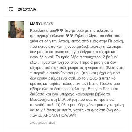
26 ΣΧΌΛΙΑ
MARYL
SAYS:
Κουκλάκια μου💖💖 δεν μπορώ με την τελευταία
φωτογραφία έλιωσα 💖💖 Ζηλεψα λίγο που ειδα τόσο
χιόνι σε ολη την Αττική, εκτός από εμάς στην Πειραϊκή,
που εκτός από κάτι χιονονιφάδες(πυκνές) τη Δευτέρα,
δεν μας το έστρωσε ούτε για δείγμα και είχαμε και
έναν ήλιο να!! Το κρύο βέβαια τσουχτερο, 2 βαθμοί
εξω.. Ήμασταν τυχεροί στον Πειραιά μας γιατί δεν
είχαμε ποτέ διακοπές ρεύματος ή νερού και βλέποντας
τι περνάνε συνάνθρωποι μου (που και μέχρι σήμερα
δεν έχουν ρεύμα) ένα σφίξιμο το νιώθω (επιτελικό
κράτος και αηδίες, τέλος πάντων) Εμείς Τζούλια μου
είδαμε ολο το δεύτερο κύκλο της, Emily in Paris και
διάβασα και ενα υπέροχο καινούργιο βιβλίο το
Μεσάνυχτα στη Βιβλιοθήκη που σας το προτείνω
οπωσδήποτε!! Τζούλια μου Υδροχόινα μου αγαπημένη
να τα χιλιάσεις με υγεία, χαρές και φως στη ζωή σου
πάντα, ΧΡΟΝΙΑ ΠΟΛΛΑ🎂
27/01/2022 AT 11:23