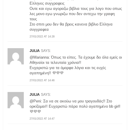
Ελληνες συγγραφεις
Ουτε και εγω αγοραζω βιβλια τους για λογο που οπως
λες μονο εγω γνωριζω που δεν αντεχω την γραφη
τους
Στο σπιτι μου δεν θα βρεις κανενα βιβλιο Ελληνα
συγγραφεα
27/01/2022 AT 14:28
JULIA
SAYS:
@Marianna: Όπως το είπες. Τα έχουμε δει όλα εμείς οι
Αθηναίοι τα τελευταία χρόνια!!
Ευχαριστώ για τα όμορφα λόγια και τις ευχές
αγαπημένη!! 💜💜💜
27/01/2022 AT 14:46
JULIA
SAYS:
@Peni: Σα να σε ακούω να μου τραγουδάς!! Στο
ορκίζομαι!! Ευχαριστώ πάρα πολύ αγαπημένο bb girl!
💜💜💜
27/01/2022 AT 14:47