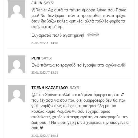
JULIA
SAYS:
@Rania: Αχ αυτά τα πάντα όμορφα λόγια σου Ρανια
μου! Ναι δεν ξέρω.. πάντα προσπαθώ, πάντα τρέχω
όταν διαβάζω καλες κριτικές, αλλά πολλές φορές τα
αφήνω στη μέση..
Ευχαριστώ πολύ αγαπημένη!! 💜💜💜
27/01/2022 AT 14:48
PENI
SAYS:
Εγώ πάντως το τραγούδι το έγραψα στα αγγλικα.🤪
27/01/2022 AT 15:25
ΤΖΈΝΗ ΚΑΣΑΠΊΔΟΥ
SAYS:
@Julia Χρόνια πολλά κ από μένα όμορφο κορίτσι💕
που ξέχασα να σου πω, ο,τι ομορφότερο δεν θα πω
γιατί νομίζω πως το έχεις αποκτήσει ήδη με τον
κούκλο κύριο Ρωμανό💋, σου εύχομαι όμως
ατελείωτες χαρές κ άπειρη αγάπη να συντροφεύει την
ζωή σου !! Να είσαι γερή κ να χαίρεσαι την οικογένειά
σου ❤
27/01/2022 AT 19:44