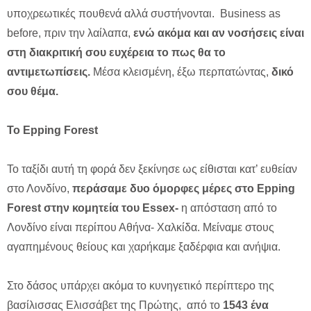
υποχρεωτικές πουθενά αλλά συστήνονται. Business as
before, πριν την λαίλαπα,
ενώ ακόμα και αν νοσήσεις είναι
στη διακριτική σου ευχέρεια το πως θα το
αντιμετωπίσεις.
Μέσα κλεισμένη, έξω περπατώντας,
δικό
σου θέμα.
Το Epping Forest
Το ταξίδι αυτή τη φορά δεν ξεκίνησε ως είθισται κατ’ ευθείαν
στο Λονδίνο,
περάσαμε δυο όμορφες μέρες στο Epping
Forest στην κομητεία του Essex-
η απόσταση από το
Λονδίνο είναι περίπου Αθήνα- Χαλκίδα. Μείναμε στους
αγαπημένους θείους και χαρήκαμε ξαδέρφια και ανήψια.
Στο δάσος υπάρχει ακόμα το κυνηγετικό περίπτερο της
βασίλισσας Ελισσάβετ της Πρώτης, από το
1543 ένα