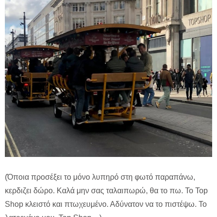
(Όποια προσέξει το μόνο λυπηρό στη φωτό παραπάνω,
κερδιζει δώρο. Καλά μην σας ταλαιπωρώ, θα το πω. Το Top
Shop κλειστό και πτωχευμένο. Αδύνατον να το πιστέψω. Το