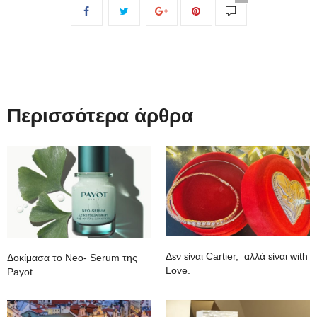
Περισσότερα άρθρα
Δεν είναι Cartier, αλλά είναι with
Δοκίμασα το Neo- Serum της
Love.
Payot