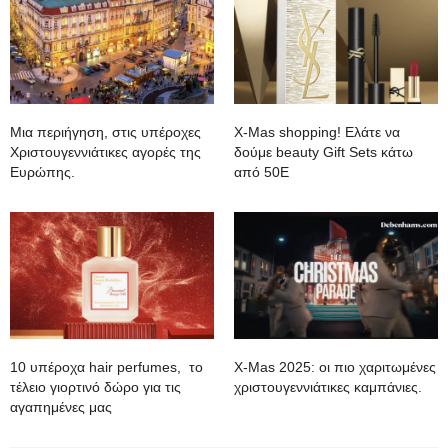
Mια περιήγηση, στις υπέροχες
Χ-Mas shopping! Ελάτε να
Χριστουγεννιάτικες αγορές της
δούμε beauty Gift Sets κάτω
Ευρώπης.
από 50Ε
10 υπέροχα hair perfumes, το
X-Mas 2025: oι πιο χαριτωμένες
τέλειο γιορτινό δώρο για τις
χριστουγεννιάτικες καμπάνιες.
αγαπημένες μας