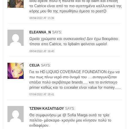
Moυ άρεσε πολύ η παλέτα και το lip balm και επειδή
τα Catrice είναι από τα πιο αγαπημένα καλλυντικά της
κόρης μου θα της προωθήσω άμεσα το post😉
06/04/2022 AT 15:39
ELEANNA_N
SAYS:
Ωραία χρώματα και συσκευασίες! Δεν έχω δοκιμάσει
τίποτα απο Catrice, το lipbalm φαίνεται ωραίο!
06/04/2022 AT 18:40
CELIA
SAYS:
Για το HD LIQUID COVERAGE FOUNDATION έχω να
πω πως πίνω νερό στο όνομά του ….ανταγωνίζεται
επάξια πολύ ακριβότερα brands…. και το αντίστοιχο
primer καθώς και το cocealer είναι value for money…..
07/04/2022 AT 16:41
ΤΖΈΝΗ ΚΑΣΑΠΊΔΟΥ
SAYS:
Θα συμφωνήσω με @ Sofia Marga αυτά τα τρία
παλέτα- μάσκαρα- κραγιόν μου κίνησαν πολύ το
ενδιαφέρον.