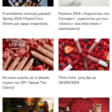
Η ανοιξιάτικη συλλογή μακιγιάζ
Pantone 2026 «Χορεύοντας στα
Spring 2026 Chanel Coco
Σύννεφα»*, χορεύοντας με τους
Denim μας έφερε αναμνήσεις.
«λύκους» (και άλλα λόγια ν’
αγαπιόμαστε)
Θα κάνω γιορτές με το βερνίκι
Πολύ-πολύ juicy lips με
νυχιών της OPI “Spead The
SEVEN7EEN
Cherry!”