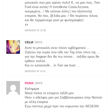
μπουκάλι που μου αρέσει πολύ! Ε, να μου πεις, Tom
Ford είναι αυτός! Η τοποθεσία Costa Azzurra,
ονειρεμένη…! Με κάποια άλλη ( πιο αξιόπιστη)
εταιρεία, θα πας, @Julia μου..! Θα περάσεις τέλεια,
και θα περιμένουμε post με φωτογραφίες!
xx
06/05/2022 AT 13:38
CELIA
SAYS:
Αυτό το μπουκάλι είναι πλέον εμβληματικό….
Ζηλεύω την κυρία που είδε τον Τομ στον ύπνο της….
για την Aegean δεν θα πω τιποτα… ταξιδια ομως θα
ερθουν πολλά…
Και εν κατακλείδι….in Tom we trust….
06/05/2022 AT 14:11
ΡΑΝΙΑ
SAYS:
Kαλημερα
Νοτια Ιταλια το επομενο ταξιδι μου
Ηταν ο αδελφος μου για Σαββατοκυριακο στην Ναπολι
με αλλη εταιρεια
Εγω παντως μεχρι πριν τον κορωνοιο την AEGEAN