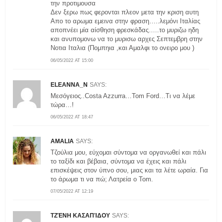
την προτιμουσα
Δεν ξερω πως φερονται πλεον μετα την κριση αυτη
Απο το αρωμα εμεινα στην φραση…..λεμόνι Ιταλίας
αποπνέει μία αίσθηση φρεσκάδας…..το μυριζω ηδη
και ανυπομονω να το μυρισω αρχες Σεπτεμβρη στην
Νοτια Ιταλια (Πομπηια ,και Αμαλφι το ονειρο μου )
06/05/2022 AT 15:00
ELEANNA_N
SAYS:
Μεσόγειος..Costa Azzurra…Tom Ford…Τι να λέμε
τώρα…!
06/05/2022 AT 18:47
AMALIA
SAYS:
Τζούλια μου, εύχομαι σύντομα να οργανωθεί και πάλι
το ταξίδι και βέβαια, σύντομα να έχεις και πάλι
επισκέψεις στον ύπνο σου, μιας και τα λέτε ωραία. Για
το άρωμα τι να πώ; Λατρεία ο Tom.
07/05/2022 AT 12:19
ΤΖΈΝΗ ΚΑΣΑΠΊΔΟΥ
SAYS: