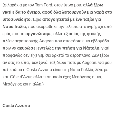
(φιλαράκια με τον Tom Ford, στον ύπνο μoυ, α
λλά ξέρω
γιατί είδα το όνειρο, αφού όλα λειτουργούν μια χαρά στο
υποσυνείδητο.
Έχω
απογοητευτεί με ένα ταξίδι για
Νότια Ιταλία
, που ακυρώθηκε την τελευταία στιγμή, όχι από
εμάς που το
οργανώσαμε,
αλλά εξ αιτίας της φρικτής
πλέον αεροπορικής Aegean που αποφάσισε μια εβδομάδα
πριν να
ακυρώσει εντελώς την πτήση για Νάπολη,
γιατί
προφανώς δεν είχε γεμίσει αρκετά το αεροπλάνο. Δεν ξέρω
αν σας το είπα, δεν ξανά- ταξιδεύω ποτέ με Aegean. Θα μου
πείτε τώρα η Costa Azzurra είναι στη Νότια Γαλλία, λέγε με
και Côte d’Azur, αλλά τι σημασία έχει; Μεσόγειος η μια,
Μεσόγειος και η άλλη.)
Costa Azzurra