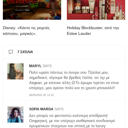
Disney: «Κάντε τις γιορτές
Holiday Blockbuster, από την
κάποιου, μαγικές».
Estee Lauder
7 ΣΧΌΛΙΑ
MARYL
SAYS:
Πολύ ωραίο πάντως το όνειρο σου Τζούλια μου,
σημαδιακό, σίγουρα θα βρεθείς Ιταλία, αν όχι με
Aegean, με κάποια άλλη 😉Το άρωμα πρέπει να είναι
υπέροχο, μου αρέσει πολύ και το χρυσό μπουκάλι!!
06/05/2022 AT 13:10
SOFIA MARGA
SAYS:
Δεν μπορώ να φανταστώ καλύτερη απόδραση!
Οσφρητική, με τον υπέροχο αισθησιακό συνδυασμό
αρωματικών στοιχείων και οπτική με το luxury