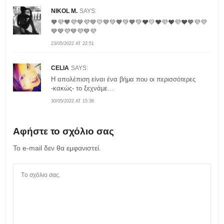
NIKOL M.
SAYS:
🧡💜🧡💜💙💜💙💛💙💚🧡💚🧡💚❤️💛❤️💜❤️💜❤️🧡💜💜
💙💙💜💙💜💙💜
23/05/2022 AT 22:51
CELIA
SAYS:
Η απολέπιση είναι ένα βήμα που οι περισσότερες
-κακώς- το ξεχνάμε…
30/05/2022 AT 15:36
Αφήστε το σχόλιο σας
Το e-mail δεν θα εμφανιστεί.