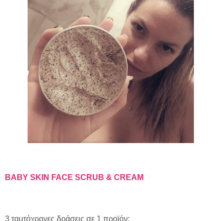
BABY
SKIN
FACE
SCRUB
&
CREAM
3 ταυτόχρονες δράσεις σε 1 προϊόν: