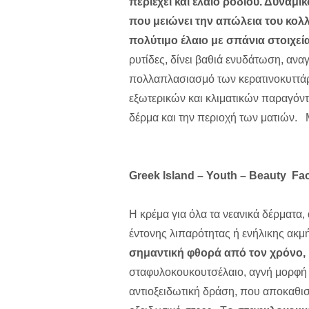
περιέχει και έλαιο ροδιού. Δυναμικ
που μειώνει την απώλεια του κολλ
πολύτιμο έλαιο με σπάνια στοιχεί
ρυτίδες, δίνει βαθιά ενυδάτωση, ανα
πολλαπλασιασμό των κερατινοκυττά
εξωτερικών και κλιματικών παραγόντω
δέρμα και την περιοχή των ματιών. 
Greek Island
– Youth –
Beauty
Fa
H κρέμα για όλα τα νεανικά δέρματα, 
έντονης λιπαρότητας ή ενήλικης ακμή
σημαντική φθορά από τον χρόνο, μ
σταφυλοκουκουτσέλαιο, αγνή μορφή 
αντιοξειδωτική δράση, που αποκαθιστ