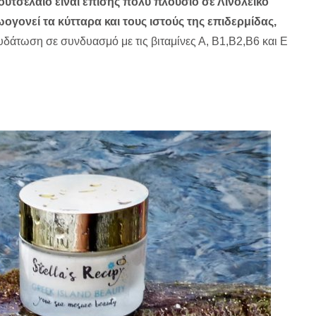
υτσέλαιο είναι επίσης πολύ πλούσιο σε Λινολεϊκό
ζωογονεί τα κύτταρα και τους ιστούς της επιδερμίδας,
δάτωση σε συνδυασμό με τις βιταμίνες Α, Β1,Β2,Β6 και Ε