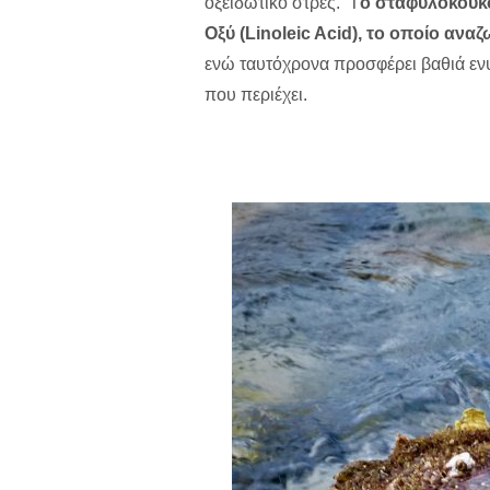
οξειδωτικό στρες. Τ
ο σταφυλοκουκο
Οξύ (Linoleic Acid), το οποίο ανα
ενώ ταυτόχρονα προσφέρει βαθιά ενυ
που περιέχει.