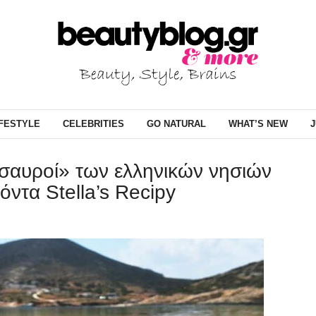
IFESTYLE
CELEBRITIES
GO NATURAL
WHAT’S NEW
J
ησαυροί» των ελληνικών νησιών
όντα Stella’s Recipy