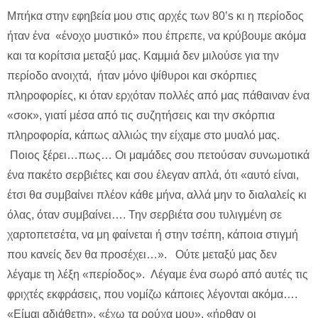
Μπήκα στην εφηβεία μου στις αρχές των 80’s κι η περίοδος
ήταν ένα «ένοχο μυστικό» που έπρεπε, να κρύβουμε ακόμα
και τα κορίτσια μεταξύ μας. Καμμιά δεν μιλούσε για την
περίοδο ανοιχτά, ήταν μόνο ψίθυροι και σκόρπιες
πληροφορίες, κι όταν ερχόταν πολλές από μας πάθαιναν ένα
«σοκ», γιατί μέσα από τις συζητήσεις και την σκόρπια
πληροφορία, κάπως αλλιώς την είχαμε στο μυαλό μας.
Ποιος ξέρει…πως… Οι μαμάδες σου πετούσαν συνωμοτικά
ένα πακέτο σερβιέτες και σου έλεγαν απλά, ότι «αυτό είναι,
έτσι θα συμβαίνει πλέον κάθε μήνα, αλλά μην το διαλαλείς κι
όλας, όταν συμβαίνει…. Την σερβιέτα σου τυλιγμένη σε
χαρτοπετσέτα, να μη φαίνεται ή στην τσέπη, κάποια στιγμή
που κανείς δεν θα προσέχει…». Ούτε μεταξύ μας δεν
λέγαμε τη λέξη «περίοδος». Λέγαμε ένα σωρό από αυτές τις
φριχτές εκφράσεις, που νομίζω κάποιες λέγονται ακόμα….
«Είμαι αδιάθετη», «έχω τα ρούχα μου», «ήρθαν οι