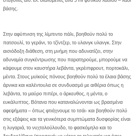
σταγόνες αιθ. ελ. διαλυμένες ανά 5 ml φυτικού λαδιού – λάδι
βάσης.
Στην αφύπνιση της λίμπιντο πάλι, βοηθούν πολύ το
πατσουλί, το γεράνι, το τζίντζερ, το υλανγκ υλανγκ. Στην
αισιόδοξη διάθεση, στη μνήμη που αδυνατίζει, στην
αδυναμία συγκέντρωσης που παρατηρούμε, μπορούμε να
κάψουμε στον καυστήρα λεβάντα, γκρέιπφρουτ, πορτοκάλι,
μέντα. Στους μυϊκούς πόνους βοηθούν πολύ τα έλαια βάσης
άρνικα και καλέντουλα σε συνδυασμό με αιθέρια όπως η
λεβάντα, το μαύρο πιπέρι, ο άρκευθος, η μέντα, ο
ευκάλυπτος. Βότανα που καταναλώνονται ως βρασμένα
αφεψήματα – όπως φτιάχνουμε το τσάι- και βοηθούν πολύ
στις εξάψεις και τα γενικότερα συμπτώματα δυσφορίας είναι
η λυγαριά, το νυχτολούλουδο, το φασκόμηλο και το