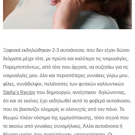
Ξαφνικά εκδηλώθηκαν 2-3 αυτοάνοσα, που δεν είχαν δώσει
δείγματα μέχρι τότε, με πρώτο και καλύτερο τις ινομυαλγίες.
Παρεμπιπτόντως, από τότε που άρχισα, να συζητάω για τις
ινομυαλγίες μου, όλο και περισσότερες γυναίκες γύρω μου,
φίλες, συνάδελφοι, πελάτισσες των φυτικών καλλυντικών
Stella’s Recipy
που δημιουργώ, ανοίχτηκαν δηλώνοντας,
ότι και σε εκείνες έχει εκδηλωθεί αυτό το φοβερό αυτοάνοσο,
που σε βασανίζει ολημερίς κι ολονυχτίς από τον πόνο. Το
θεωρώ πλέον νόσημα της εμμηνόπαυσης, τόσο συχνά που
το ακούω από γυναίκες συνομήλικες. Άλλα αυτοάνοσα ή
θέματα υγείας που προϋπήρχαν, υποτροπίασαν. Οι