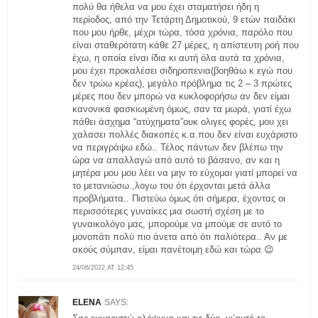
πολύ θα ήθελα να μου έχει σταματήσει ήδη η
περίοδος, από την Τετάρτη Δημοτικού, 9 ετών παιδάκι
που μου ήρθε, μέχρι τώρα, τόσα χρόνια, παρόλο που
είναι σταθερότατη κάθε 27 μέρες, η απίστευτη ροή που
έχω, η οποία είναι ίδια κι αυτή όλα αυτά τα χρόνια,
μου έχει προκαλέσει σιδηροπενια(βοηθάω κ εγώ που
δεν τρώω κρέας), μεγάλο πρόβλημα τις 2 – 3 πρώτες
μέρες που δεν μπορώ να κυκλοφορήσω αν δεν είμαι
κανονικά φασκιωμένη όμως, σαν τα μωρά, γιατί έχω
πάθει άσχημα “ατύχηματα”ουκ ολιγες φορές, μου χει
χαλασει πολλές διακοπές κ.α.που δεν είναι ευχάριστο
να περιγράψω εδώ.. Τέλος πάντων δεν βλέπω την
ώρα να απαλλαγώ από αυτό το βάσανο, αν και η
μητέρα μου μου λέει να μην το εύχομαι γιατί μπορεί να
το μετανιώσω.,λογω του ότι έρχονται μετά άλλα
προβλήματα.. Πιστεύω όμως ότι σήμερα, έχοντας οι
περισσότερες γυναίκες μια σωστή σχέση με το
γυναικολόγο μας, μπορούμε να μπούμε σε αυτό το
μονοπάτι πολύ πιο άνετα από ότι παλιότερα.. Αν με
ακούς σύμπαν, είμαι πανέτοιμη εδώ και τώρα 😉
24/06/2022 AT 12:45
ELENA
SAYS: