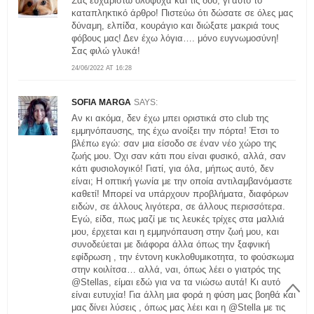
Σας ευχαριστώ ολόψυχα και τις δύο, γι’αυτό το
καταπληκτικό άρθρο! Πιστεύω ότι δώσατε σε όλες μας
δύναμη, ελπίδα, κουράγιο και διώξατε μακριά τους
φόβους μας! Δεν έχω λόγια…. μόνο ευγνωμοσύνη!
Σας φιλώ γλυκά!
24/06/2022 AT 16:28
SOFIA MARGA
SAYS:
Αν κι ακόμα, δεν έχω μπει οριστικά στο club της
εμμηνόπαυσης, της έχω ανοίξει την πόρτα! Έτσι το
βλέπω εγώ: σαν μια είσοδο σε έναν νέο χώρο της
ζωής μου. Όχι σαν κάτι που είναι φυσικό, αλλά, σαν
κάτι φυσιολογικό! Γιατί, για όλα, μήπως αυτό, δεν
είναι; Η οπτική γωνία με την οποία αντιλαμβανόμαστε
καθετί! Μπορεί να υπάρχουν προβλήματα, διαφόρων
ειδών, σε άλλους λιγότερα, σε άλλους περισσότερα.
Εγώ, είδα, πως μαζί με τις λευκές τρίχες στα μαλλιά
μου, έρχεται και η εμμηνόπαυση στην ζωή μου, και
συνοδεύεται με διάφορα άλλα όπως την ξαφνική
εφίδρωση , την έντονη κυκλοθυμικοτητα, το φούσκωμα
στην κοιλίτσα… αλλά, ναι, όπως λέει ο γιατρός της
@Stellas, είμαι εδώ για να τα νιώσω αυτά! Κι αυτό
είναι ευτυχία! Για άλλη μια φορά η φύση μας βοηθά και
μας δίνει λύσεις , όπως μας λέει και η @Stella με τις