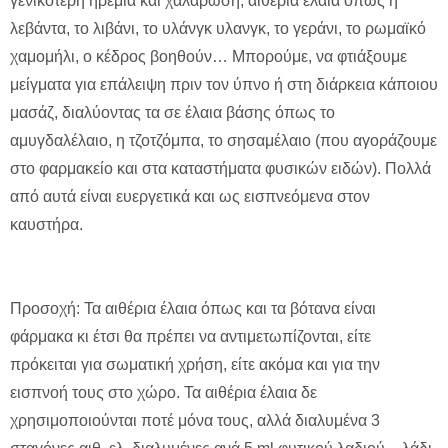
γενικότερη ηρεμία και χαλάρωση, αιθέρια έλαια όπως η
λεβάντα, το λιβάνι, το υλάνγκ υλανγκ, το γεράνι, το ρωμαϊκό
χαμομήλι, ο κέδρος βοηθούν… Μπορούμε, να φτιάξουμε
μείγματα για επάλειψη πριν τον ύπνο ή στη διάρκεια κάποιου
μασάζ, διαλύοντας τα σε έλαια βάσης όπως το
αμυγδαλέλαιο, η τζοτζόμπα, το σησαμέλαιο (που αγοράζουμε
στο φαρμακείο και στα καταστήματα φυσικών ειδών). Πολλά
από αυτά είναι ευεργετικά και ως εισπνεόμενα στον
καυστήρα.
Προσοχή: Τα αιθέρια έλαια όπως και τα βότανα είναι
φάρμακα κι έτσι θα πρέπει να αντιμετωπίζονται, είτε
πρόκειται για σωματική χρήση, είτε ακόμα και για την
εισπνοή τους στο χώρο. Τα αιθέρια έλαια δε
χρησιμοποιούνται ποτέ μόνα τους, αλλά διαλυμένα 3