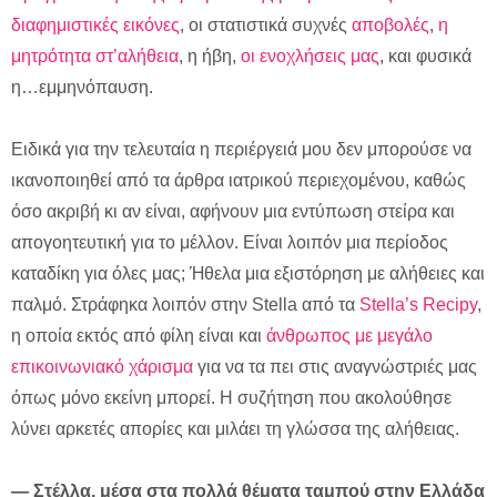
διαφημιστικές εικόνες
, οι στατιστικά συχνές
αποβολές
,
η
μητρότητα στ’αλήθεια
, η ήβη,
οι ενοχλήσεις μας
, και φυσικά
η…εμμηνόπαυση.
Ειδικά για την τελευταία η περιέργειά μου δεν μπορούσε να
ικανοποιηθεί από τα άρθρα ιατρικού περιεχομένου, καθώς
όσο ακριβή κι αν είναι, αφήνουν μια εντύπωση στείρα και
απογοητευτική για το μέλλον. Είναι λοιπόν μια περίοδος
καταδίκη για όλες μας; Ήθελα μια εξιστόρηση με αλήθειες και
παλμό. Στράφηκα λοιπόν στην Stella από τα
Stella’s Recipy
,
η οποία εκτός από φίλη είναι και
άνθρωπος με μεγάλο
επικοινωνιακό χάρισμα
για να τα πει στις αναγνώστριές μας
όπως μόνο εκείνη μπορεί. Η συζήτηση που ακολούθησε
λύνει αρκετές απορίες και μιλάει τη γλώσσα της αλήθειας.
— Στέλλα, μέσα στα πολλά θέματα ταμπού στην Ελλάδα