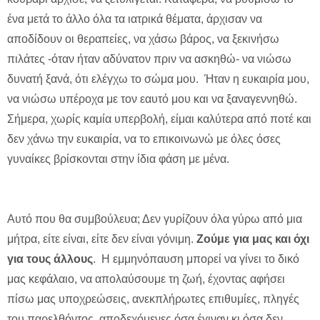
ένα μετά το άλλο όλα τα ιατρικά θέματα, άρχισαν να
αποδίδουν οι θεραπείες, να χάσω βάρος, να ξεκινήσω
πιλάτες -όταν ήταν αδύνατον πριν να ασκηθώ- να νιώσω
δυνατή ξανά, ότι ελέγχω το σώμα μου. Ήταν η ευκαιρία μου,
να νιώσω υπέροχα με τον εαυτό μου και να ξαναγεννηθώ.
Σήμερα, χωρίς καμία υπερβολή, είμαι καλύτερα από ποτέ και
δεν χάνω την ευκαιρία, να το επικοινωνώ με όλες όσες
γυναίκες βρίσκονται στην ίδια φάση με μένα.
Αυτό που θα συμβούλευα; Δεν γυρίζουν όλα γύρω από μια
μήτρα, είτε είναι, είτε δεν είναι γόνιμη.
Ζούμε για μας και όχι
για τους άλλους
. Η εμμηνόπαυση μπορεί να γίνει το δικό
μας κεφάλαιο, να απολαύσουμε τη ζωή, έχοντας αφήσει
πίσω μας υποχρεώσεις, ανεκπλήρωτες επιθυμίες, πληγές
του παρελθόντος, αποδεχόμενες όσα έγιναν κι όσα δεν