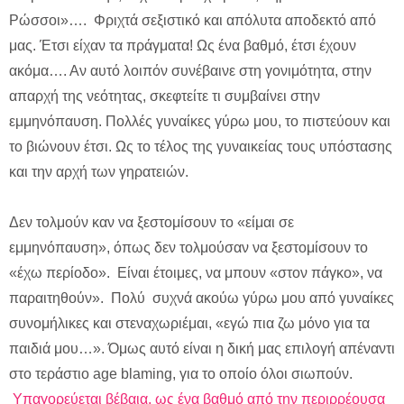
Ρώσσοι»…. Φριχτά σεξιστικό και απόλυτα αποδεκτό από
μας. Έτσι είχαν τα πράγματα! Ως ένα βαθμό, έτσι έχουν
ακόμα…. Αν αυτό λοιπόν συνέβαινε στη γονιμότητα, στην
απαρχή της νεότητας, σκεφτείτε τι συμβαίνει στην
εμμηνόπαυση. Πολλές γυναίκες γύρω μου, το πιστεύουν και
το βιώνουν έτσι. Ως το τέλος της γυναικείας τους υπόστασης
και την αρχή των γηρατειών.
Δεν τολμούν καν να ξεστομίσουν το «είμαι σε
εμμηνόπαυση», όπως δεν τολμούσαν να ξεστομίσουν το
«έχω περίοδο». Είναι έτοιμες, να μπουν «στον πάγκο», να
παραιτηθούν». Πολύ συχνά ακούω γύρω μου από γυναίκες
συνομήλικες και στεναχωριέμαι, «εγώ πια ζω μόνο για τα
παιδιά μου…». Όμως αυτό είναι η δική μας επιλογή απέναντι
στο τεράστιο age blaming, για το οποίο όλοι σιωπούν.
Υπαγορεύεται βέβαια, ως ένα βαθμό από την περιρρέουσα