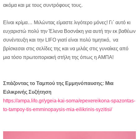
ακόμα και με τους συντρόφους τους.
Είναι κρίμα… Μιλώντας είμαστε λιγότερο μόνες! Γι΄ αυτό κι
ευχαριστώ πολύ την Έλενα Βοσνάκη για αυτή την εκ βαθέων
συνέντευξη και την LIFO γιατί είναι πολύ τιμητικό, να
βρίσκεσαι στις σελίδες της και να μιλάς στις γυναίκες από
μια τόσο πρωτοποριακή στήλη της όπως η ΑΜΠΑ!
Σπάζοντας το Ταμπού της Εμμηνόπαυσης: Μια
Ειλικρινής Συζήτηση
https://ampa.lifo.gr/ygeia-kai-soma/epexereikona-spazontas-
to-tampoy-tis-emminopaysis-mia-eilikrinis-syzitisi/